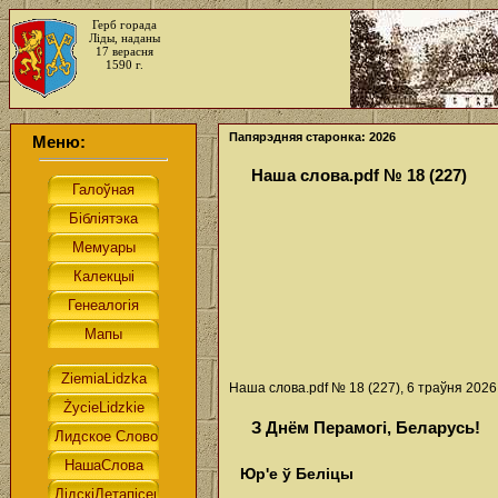
Герб горада
Ліды, наданы
17 верасня
1590 г.
Папярэдняя старонка: 2026
Меню:
Наша слова.pdf № 18 (227)
Наша слова.pdf № 18 (227), 6 траўня 2026
З Днём Перамогі, Беларусь!
Юр'е ў Беліцы