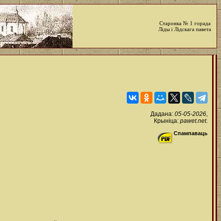
Старонка № 1 горада
Ліды і Лідскага павета
Дадана:
05-05-2026
,
Крыніца:
pawet.net
.
Спампаваць