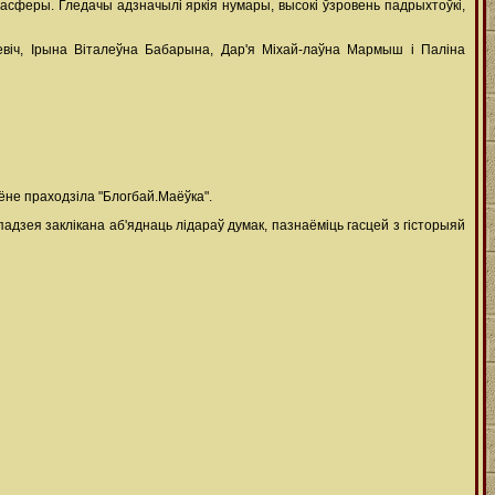
асферы. Гледачы адзначылі яркія нумары, высокі ўзровень падрыхтоўкі,
евіч, Ірына Віталеўна Бабарына, Дар'я Міхай-лаўна Мармыш і Паліна
ёне праходзіла "Блогбай.Маёўка".
дзея заклікана аб'яднаць лідараў думак, пазнаёміць гасцей з гісторыяй