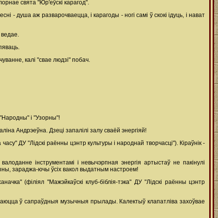
орнае свята "Юр'еўскі карагод".
і - душа аж разварочваецца, і карагоды - ногі самі ў скокі ідуць, і нават
 ведае.
пяваць.
чуванне, калі "свае людзі" побач.
Народны" і "Узорны"!
аліна Андрэеўна. Дзеці запалілі залу сваёй энергіяй!
часу" ДУ "Лідскі раённы цэнтр культуры і народнай творчасці"). Кіраўнік -
 валоданне інструментамі і невычэрпная энергія артыстаў не пакінулі
чыны, зараджа-ючы ўсіх вакол выдатным настроем!
ка" (філіял "Мажэйкаўскі клуб-біблія-тэка" ДУ "Лідскі раённы цэнтр
твараюцца ў сапраўдныя музычныя прылады. Калектыў клапатліва захоўвае