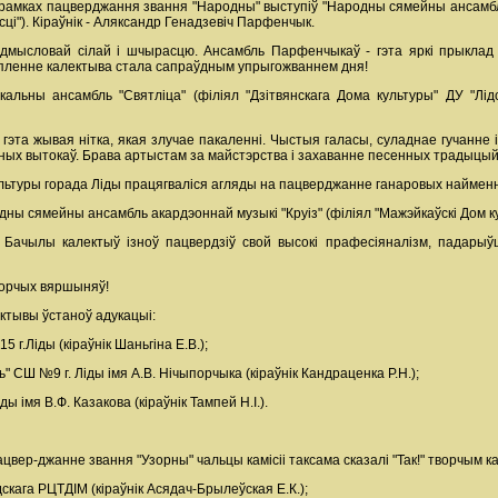
 рамках пацверджання звання "Народны" выступіў "Народны сямейны ансамбль 
ці"). Кіраўнік - Аляксандр Генадзевіч Парфенчык.
мысловай сілай і шчырасцю. Ансамбль Парфенчыкаў - гэта яркі прыклад т
пленне калектыва стала сапраўдным упрыгожваннем дня!
льны ансамбль "Святліца" (філіял "Дзітвянскага Дома культуры" ДУ "Лідск
- гэта жывая нітка, якая злучае пакаленні. Чыстыя галасы, суладнае гучан
дных вытокаў. Брава артыстам за майстэрства і захаванне песенных традыцы
ультуры горада Ліды працягваліся агляды на пацверджанне ганаровых наймення
ы сямейны ансамбль акардэоннай музыкі "Круіз" (філіял "Мажэйкаўскі Дом кул
ча Бачылы калектыў ізноў пацвердзіў свой высокі прафесіяналізм, падарыў
ворчых вяршыняў!
ектывы ўстаноў адукацыі:
г.Ліды (кіраўнік Шаньгіна Е.В.);
 СШ №9 г. Ліды імя А.В. Нічыпорчыка (кіраўнік Кандраценка Р.Н.);
ы імя В.Ф. Казакова (кіраўнік Тампей Н.І.).
вер-джанне звання "Узорны" чальцы камісіі таксама сказалі "Так!" творчым к
скага РЦТДІМ (кіраўнік Асядач-Брылеўская Е.К.);