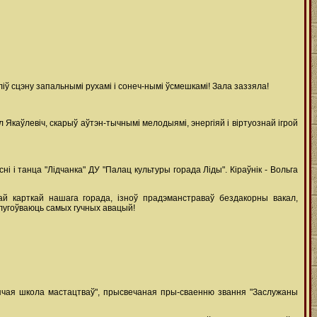
іў сцэну запальнымі рухамі і сонеч-нымі ўсмешкамі! Зала заззяла!
 Якаўлевіч, скарыў аўтэн-тычнымі мелодыямі, энергіяй і віртуознай ігрой
і танца "Лідчанка" ДУ "Палац культуры горада Ліды". Кіраўнік - Вольга
най карткай нашага горада, ізноў прадэманстраваў бездакорны вакал,
лугоўваюць самых гучных авацый!
цячая школа мастацтваў", прысвечаная пры-сваенню звання "Заслужаны