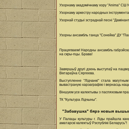
Узорнаму акадэмічнаму хору "Anima" СШ № 4
Узорнаму аркестру народных інструментаў 
Узорнай студыі эстраднай песні "Дамінанта"
Узорны ансамбль танца "Сонейка" ДУ "Пала
Працягваем! Народны ансамбль габрэйскай 
на скры-пцы. Брава!
Завяршыў другі дзень выступаў на пацвер
Віктараўна Сяргеева.
Выступленне "Лідчанкі" стала магутным
вывастраную харэаграфію і вернасць нац
Віншуем усе калектывы з паспяховым пра
ТК "Культура Лідчыны".
"Забавушка" бярэ новыя вышы
У Палацы культуры г. Ліды прайшла кан
аматарскі калектыў Рэспублікі Беларусь"!