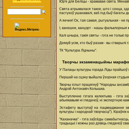
Юр'е для Беліцы - храмавае свята. Менаві
Свята атрымалася такое, што і сонца, здае
пастухоў ушанавалі, каб год быў багаты д
А яечня! Ох, тая самая, рытуальная - не 
І, канешне, канцэрт - нашы фальклорныя к
Калі шчыра, такія святы - гэта не толькі п
Дзякуй усім, хто быў разам - вы стварылі 
ТК "Культура Лідчыны".
Творчы экзаменацыйны мараф
У Палацы культуры горада Ліды прайшоў 
Першай на сцэну выйшла ўзорная студыя эст
Творчы іспыт працягнуў "Народны ансамбль 
Андрэй Антонавіч Колышка.
Выступленне гэтага калектыва - гэта за
абыякавымі ні гледачоў, ні экспертную ка
Эстафету выступаў на пацверджанне зва
культуры і народнай творчасці"). Кіраўнік
"Каханачка" - гэта заўсёды самабытнасць
традыцыі і кожны раз дзівіць гледачоў св