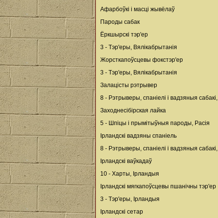
Афарбоўкі і масці жывёлаў
Пароды сабак
Ёркшырскі тэр'ер
3 - Тэр'еры, Вялікабрытанія
Жорсткапоўсцевы фокстэр'ер
3 - Тэр'еры, Вялікабрытанія
Залацісты рэтрывер
8 - Рэтрыверы, спаніелі і вадзяныя сабакі
Заходнесібірская лайка
5 - Шпіцы і прымітыўныя пароды, Расія
Ірландскі вадзяны спаніель
8 - Рэтрыверы, спаніелі і вадзяныя сабакі
Ірландскі ваўкадаў
10 - Харты, Ірландыя
Ірландскі мягкапоўсцевы пшанічны тэр'ер
3 - Тэр'еры, Ірландыя
Ірландскі сетар