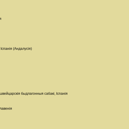
я
 Іспанія (Андалусія)
 швейцарскія быдлагонныя сабакі, Іспанія
Славенія