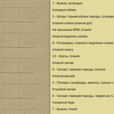
7 - Выжлы, Ірландыя
Ісландскі сабака
5 - Шпіцы і прымітыўныя пароды, Ісланды
Іспанскі алана (аланскі дог)
Не прызнаны МКФ, Іспанія
Іспанскі вадзяны сабака
8 - Рэтрыверы, спаніелі і вадзяныя сабакі,
Іспанскі гальга
10 - Харты, Іспанія
Іспанскі ганчак
6 - Ганчакі і сваяцкія пароды, Іспанія
Іспанскі масціф
2 - Пінчары і шнаўцары, малосы, горныя і
Істрыйскі ганчак
6 - Ганчакі і сваяцкія пароды, Харватыя, 
Італьянскі брак
7 - Выжлы, Італія