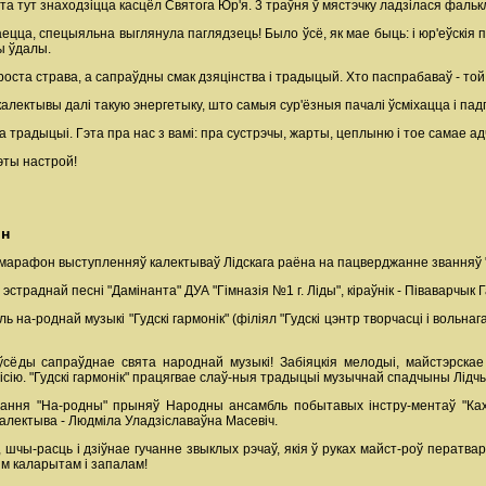
та тут знаходзіцца касцёл Святога Юр'я. 3 траўня ў мястэчку ладзілася фалькл
цца, спецыяльна выглянула паглядзець! Было ўсё, як мае быць: і юр'еўскія песн
ы ўдалы.
проста страва, а сапраўдны смак дзяцінства і традыцый. Хто паспрабаваў - той
алектывы далі такую энергетыку, што самыя сур'ёзныя пачалі ўсміхацца і пад
ра традыцыі. Гэта пра нас з вамі: пра сустрэчы, жарты, цеплыню і тое самае ад
гэты настрой!
он
марафон выступленняў калектываў Лідскага раёна на пацверджанне званняў "
раднай песні "Дамінанта" ДУА "Гімназія №1 г. Ліды", кіраўнік - Піваварчык Г
на-роднай музыкі "Гудскі гармонік" (філіял "Гудскі цэнтр творчасці і вольнага 
ўсёды сапраўднае свята народнай музыкі! Забіяцкія мелодыі, майстэрскае
місію. "Гудскі гармонік" працягвае слаў-ныя традыцыі музычнай спадчыны Лід
ння "На-родны" прыняў Народны ансамбль побытавых інстру-ментаў "Каханач
 калектыва - Людміла Уладзіславаўна Масевіч.
, шчы-расць і дзіўнае гучанне звыклых рэчаў, якія ў руках майст-роў пера
аім каларытам і запалам!