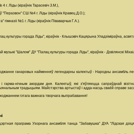
 г. Ліды (кіраўнік Тарасевіч З.М.),
"Перазвон" СШ №4 г. Ліды (кіраўнік Кравец Д.О.);
 гімназіі №1 г. Ліды (кіраўнік Піваварчык Г.А.).
ц культуры горада Ліды", кіраўнік - Клышэвіч Кацярына Уладзіміраўна, асвятл
музыкі "Шалом" ДУ "Палац культуры горада Ліды", кіраўнік - Дзвілянскі Міхаіл
джанне ганаровых найменняў легендарны калектыў - Народны ансамбль песні 
 і гарма-нічным акордам дня. Калектыў, які з'яўляецца сапраўднай візіт
ыянальным традыцыям. Майстэрства артыстаў і адда-насць сваёй справе зас
ходжаннем гэтага важнага творчага выпрабавання!
ні
цэртная праграма Узорнага ансамбля танца "Забавушка" ДУА "Лідская дзі