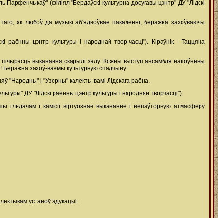
Парфенчыкаў" (філіял "Бердаўскі культурна-досугавы цэнтр" ДУ "Лідскі
аго, як любоў да музыкі аб'ядноўвае пакаленні, беражна захоўваючы
і раённы цэнтр культуры і народнай твор-часці"). Кіраўнік - Таццяна
не і шчырасць выканання скарылі залу. Кожны выступ ансамбля напоўнены
й! Беражна захоў-ваемы культурную спадчыну!
ў "Народны" і "Узорны" калекты-вамі Лідскага раёна.
ьтуры" ДУ "Лідскі раённы цэнтр культуры і народнай творчасці").
шы гледачам і камісіі віртуознае выкананне і непаўторную атмасферу
алектывам устаноў адукацыі: