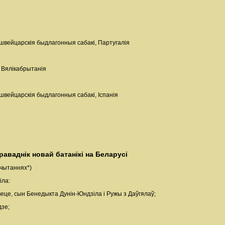
 швейцарскія быдлагонныя сабакі, Партугалія
, Вялікабрытанія
 швейцарскія быдлагонныя сабакі, Іспанія
аваднік новай батанікі на Беларусі
 чытаннях*)
іла:
авеце, сын Бенедыкта Дунін-Юндзіла і Ружы з Даўгялаў;
дзе;