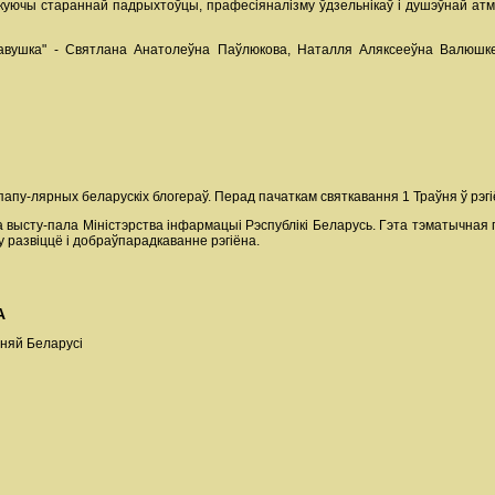
якуючы стараннай падрыхтоўцы, прафесіяналізму ўдзельнікаў і душэўнай атм
абавушка" - Святлана Анатолеўна Паўлюкова, Наталля Аляксееўна Валюшк
папу-лярных беларускіх блогераў. Перад пачаткам святкавання 1 Траўня ў рэгі
ысту-пала Міністэрства інфармацыі Рэспублікі Беларусь. Гэта тэматычная па
у развіццё і добраўпарадкаванне рэгіёна.
А
атняй Беларусі