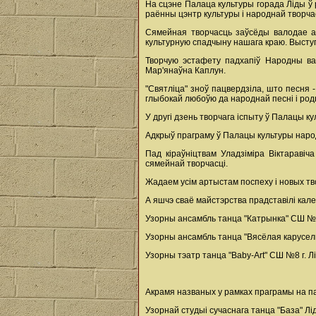
На сцэне Палаца культуры горада Ліды ў
раённы цэнтр культуры і народнай творчас
Сямейная творчасць заўсёды валодае ад
культурную спадчыну нашага краю. Высту
Творчую эстафету падхапіў Народны вака
Мар'янаўна Каплун.
"Святліца" зноў пацвердзіла, што песня 
глыбокай любоўю да народнай песні і ро
У другі дзень творчага іспыту ў Палацы к
Адкрыў праграму ў Палацы культуры народн
Пад кіраўніцтвам Уладзіміра Віктараві
сямейнай творчасці.
Жадаем усім артыстам поспеху і новых т
А яшчэ сваё майстэрства прадставілі кал
Узорны ансамбль танца "Катрынка" СШ №15 
Узорны ансамбль танца "Вясёлая карусель"
Узорны тэатр танца "Baby-Art" СШ №8 г. Лід
Акрамя названых у рамках праграмы на пац
Узорнай студыі сучаснага танца "База" Лід