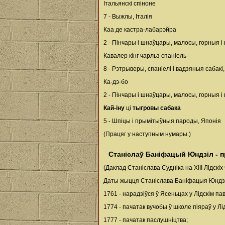
Італьянскі спіноне
7 - Выжлы, Італія
Каа де кастра-лабарэйра
2 - Пінчары і шнаўцары, малосы, горныя і
Кавалер кінг чарльз спаніель
8 - Рэтрыверы, спаніелі і вадзяныя сабакі
Ка-дэ-бо
2 - Пінчары і шнаўцары, малосы, горныя і
Кай-іну
ці
тыгровы сабака
5 - Шпіцы і прымітыўныя пароды, Японія
(Працяг у наступным нумары.)
Станіслаў Баніфацый Юндзіл - пр
(Даклад Станіслава Судніка на ХІІІ Лідскіх
Даты жыцця Станіслава Баніфацыя Юндз
1761 - нарадзіўся ў Ясеньцах у Лідскім п
1774 - пачатак вучобы ў школе піяраў у Лі
1777 - пачатак паслушніцтва;