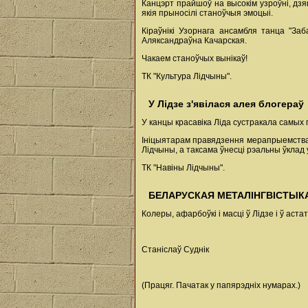
Канцэрт прайшоў на высокім узроўні, дз
якія прыносілі станоўчыя эмоцыі.
Кіраўнікі Узорнага ансамбля танца "З
Аляксандраўна Качарская.
Чакаем станоўчых вынікаў!
ТК "Культура Лідчыны".
У Лідзе з'явілася алея блогераў
У канцы красавіка Ліда сустракала самых 
Ініцыятарам правядзення мерапрыемства в
Лідчыны, а таксама ўнесці рэальны ўклад 
ТК "Навіны Лідчыны".
БЕЛАРУСКАЯ МЕТАЛІНГВІСТЫК
Колеры, афарбоўкі і масці ў Лідзе і ў аст
Станіслаў Суднік
(Працяг. Пачатак у папярэдніх нумарах.)