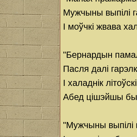
Мужчыны выпілі га
І моўчкі жвава хал
"Бернардын памал
Пасля далі гарэлк
І халаднік літоўск
Абед цішэйшы бы
"Мужчыны выпілі га