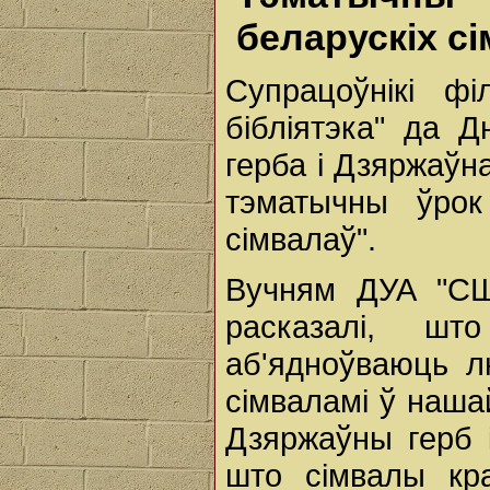
беларускіх с
Супрацоўнікі фі
бібліятэка" да 
герба і Дзяржаўна
тэматычны ўрок
сімвалаў".
Вучням ДУА "СШ
расказалі, ш
аб'ядноўваюць лю
сімваламі ў наша
Дзяржаўны герб і
што сімвалы кр