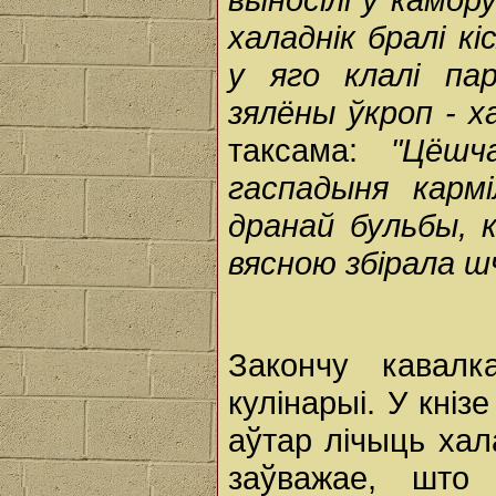
халаднік бралі кі
у яго клалі пар
зялёны ўкроп - х
таксама:
"Цёшч
гаспадыня карм
дранай бульбы, к
вясною збірала ш
Закончу кавалк
кулінарыі. У кніз
аўтар лічыць хал
заўважае, шт