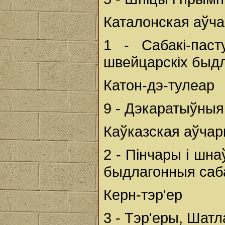
Каталонская аўча
1 - Сабакі-паст
швейцарскіх быдл
Катон-дэ-тулеар
9 - Дэкаратыўныя
Каўказская аўчар
2 - Пінчары і шн
быдлагонныя саб
Керн-тэр'ер
3 - Тэр'еры, Шат