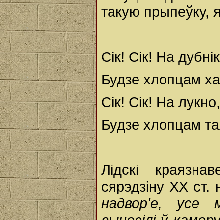
такую прыпеўку, 
Сік! Сік! На дубнік
Будзе хлопцам ха
Сік! Сік! На лукно,
Будзе хлопцам та
Лідскі краязна
сярэдзіну ХХ ст.
надвор'е, усе
выносілі ў камор