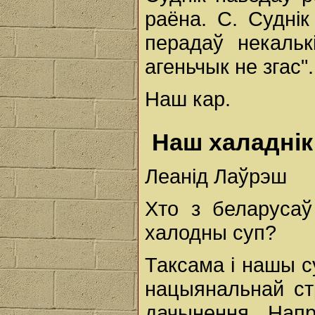
раёна. С. Суднік
перадаў некальк
агеньчык не згас".
Наш кар.
Наш халаднік
Леанід Лаўрэш
Хто з беларусаў
халодны суп?
Таксама і нашы су
нацыянальнай ст
дачынення. Напр