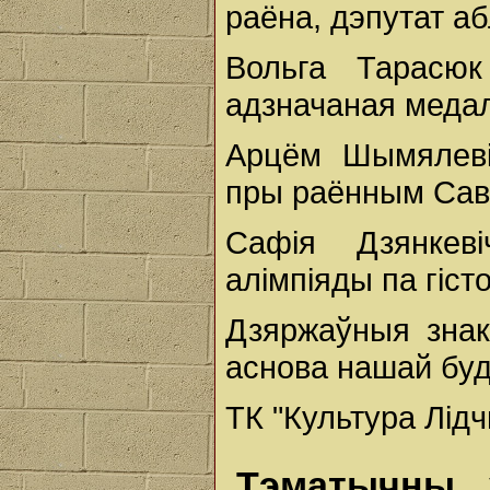
раёна, дэпутат а
Вольга Тарасюк
адзначаная медал
Арцём Шымялеві
пры раённым Сав
Сафія Дзянкев
алімпіяды па гісто
Дзяржаўныя знакі
аснова нашай буд
ТК "Культура Лід
Тэматычны 