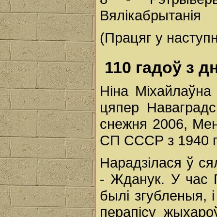
Вялікабрытанія
(Працяг у наступ
110 гадоў з 
Ніна Міхайлаўна 
цяпер Наваградс
снежня 2006, Мен
СП СССР з 1940 г
Нарадзілася ў ся
- Жданук. У час
былі згубленыя, і
перапісу жыхароў