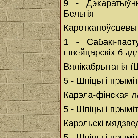
9 - Дэкаратыўн
Бельгія
Кароткапоўсцевы 
1 - Сабакі-паст
швейцарскіх быдл
Вялікабрытанія 
5 - Шпіцы і прым
Карэла-фінская л
5 - Шпіцы і прым
Карэльскі мядзве
5 - Шпіцы і прым