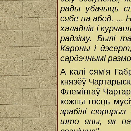
рады убачыць св
сябе на абед. ...
халаднік і курча
радзіму. Былі т
Кароны і дэсерт
сардэчнымі размо
А калі сям'я Габ
князёў Чартарыскі
Флемінгаў Чартары
кожны госць мусі
зрабілі сюрпрыз 
што яны, як пад