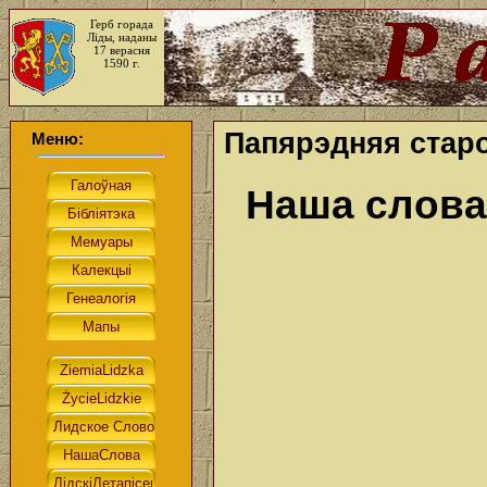
Герб горада
Ліды, наданы
17 верасня
1590 г.
Папярэдняя старо
Меню:
Наша слова.