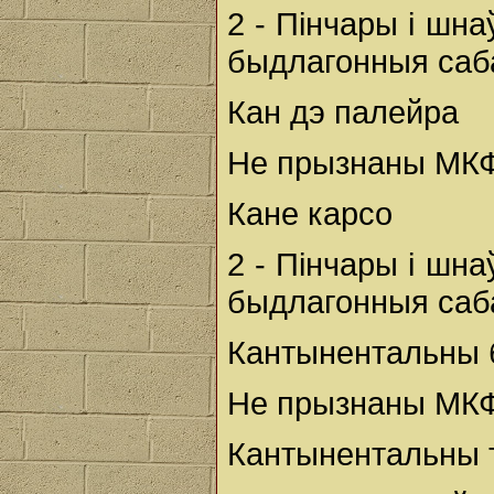
2 - Пінчары і шн
быдлагонныя сабак
Кан дэ палейра
Не прызнаны МКФ,
Кане карсо
2 - Пінчары і шн
быдлагонныя сабак
Кантынентальны 
Не прызнаны МК
Кантынентальны т