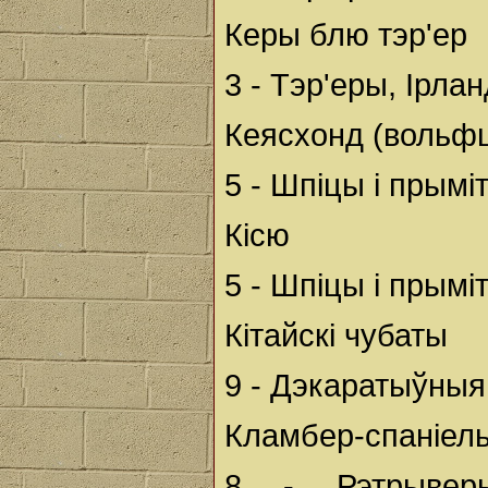
Керы блю тэр'ер
3 - Тэр'еры, Ірла
Кеясхонд (вольф
5 - Шпіцы і прым
Кісю
5 - Шпіцы і прым
Кітайскі чубаты
9 - Дэкаратыўныя 
Кламбер-спаніел
8 - Рэтрыверы