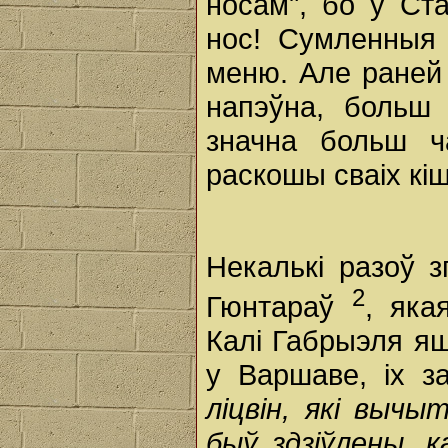
носам", бо ў Ст
нос! Сумленныя
меню. Але раней 
напэўна, больш
значна больш ч
раскошы сваіх кіш
Некалькі разоў 
2
Гюнтараў
, яка
Калі Габрыэля яш
у Варшаве, іх з
ліцвін, які вычы
быў здзіўлены, 