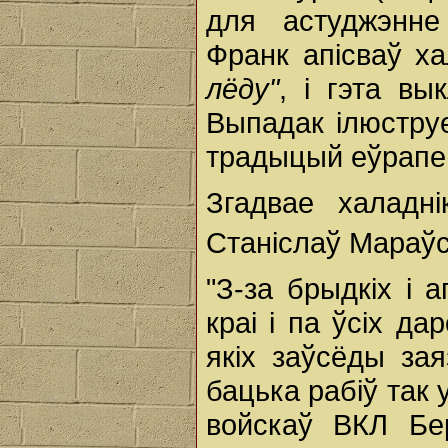
для астуджэнне
Франк апісваў х
лёду"
, і гэта вы
Выпадак ілюстру
традыцый еўрапей
Згадвае халадні
Станіслаў Мараўс
"З-за брыдкіх і 
краі і па ўсіх д
якіх заўсёды за
бацька рабіў так у
войскаў ВКЛ Бе