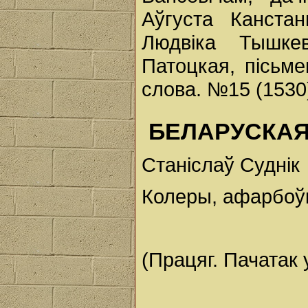
Аўгуста Канста
Людвіка Тышке
Патоцкая, пісьме
слова. №15 (1530)
БЕЛАРУСКАЯ
Станіслаў Суднік
Колеры, афарбоўкі
(Працяг. Пачатак 