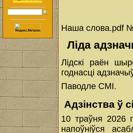
Наша слова.pdf № 
Ліда адзна
Лідскі раён шыр
годнасці адзначы
Паводле СМІ.
Адзінства ў с
10 траўня 2026 
напоўніўся асаб