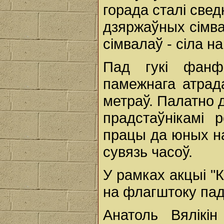
горада сталі све
дзяржаўных сімва
сімвалаў - сіла на
Пад гукі фанфа
памежнага атрад
метраў. Палатно 
прадстаўнікамі 
працы да юных н
сувязь часоў.
У рамках акцыі "
на флагштоку пад
Анатоль Вялікін