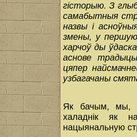
гісторыю. З глыб
самабытныя стр
назвы і асноўны
змены, у першую
харчоў ды ўдаска
аснове традыцы
цяпер найсмачней
узбагачаны смята
Як бачым, мы, 
халаднік як н
нацыянальную ст