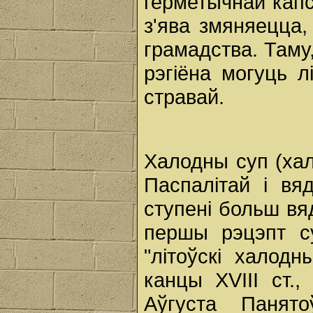
герметычнай капс
з'ява змяняецца,
грамадства. Таму
рэгіёна могуць 
стравай.
Халодны суп (хал
Паспалітай і вя
ступені больш вя
першы рэцэпт су
"літоўскі халод
канцы XVIII ст.
Аўгуста Панят