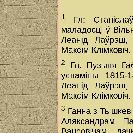
1
Гл: Станіслаў
маладосці ў Віль
Леанід Лаўрэш, 
Максім Клімковіч
2
Гл: Пузыня Габр
успаміны 1815-
Леанід Лаўрэш, 
Максім Клімковіч
3
Ганна з Тышкеві
Аляксандрам Па
Вансовічам, да