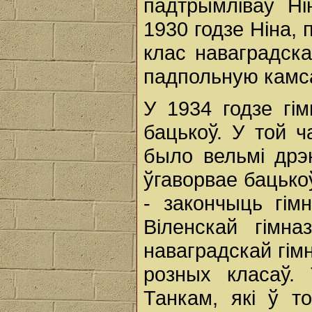
падтрымліваў Ні
1930 годзе Ніна, 
клас наваградска
падпольную камс
У 1934 годзе гім
бацькоў. У той ч
было вельмі дрэн
ўгаворвае бацько
- закончыць гім
Віленскай гімна
наваградскай гім
розных класаў.
Танкам, які ў т