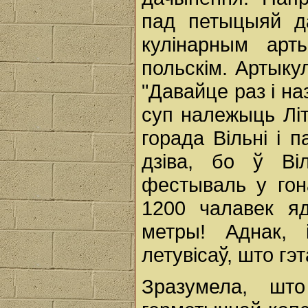
пад петыцыяй д
кулінарным арт
польскім. Артыку
"Давайце раз і н
суп належыць Літв
горада Вільні і 
дзіва, бо ў Віл
фестываль у гон
1200 чалавек я
метры! Аднак,
летувісаў, што гэта
Зразумела, шт