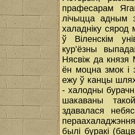
прафесарам Яга
лічыцца адным 
халадніку сярод
ў Віленскім ун
кур'ёзны выпада
Нясвіж да князя 
ён моцна змок і 
ежу ў канцы шлях
- халодны бурачн
шакаваны тако
здавалася небя
пераахаладжэння
былі буракі (бацв