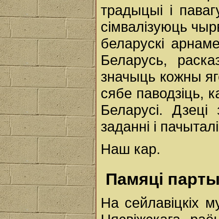
традыцыі і паваг
сімвалізуюць чыр
беларускі арнам
Беларусь, раска
значыць кожны яг
сябе паводзіць, к
Беларусі. Дзеці
заданні і пачытал
Наш кар.
Памяці парт
На сейлавіцкіх м