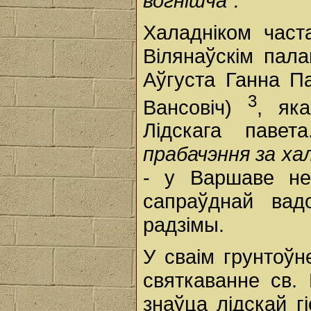
вогнішча".
Халадніком час
Вілянаўскім пал
Аўгуста Ганна П
3
Вансовіч)
, як
Лідскага пав
прабачэння за ха
- у Варшаве не
сапраўднай ва
радзімы.
У сваім грунтоў
святкаванне св.
знаўца лідскай г