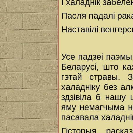
І халаднік забеле
Пасля падалі рака
Наставілі венгерск
Усе падзеі паэм
Беларусі, што к
гэтай стравы. 
халадніку без ал
здзівіла б нашу 
яму немагчыма не
пасавала халадні
Гісторыя, раск