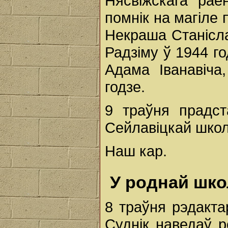
Нясвіжскага ра
помнік на магіле
Некраша Станіслав
Радзіму ў 1944 го
Адама Іванавіча
годзе.
9 траўня прадст
Сейлавіцкай школ
Наш кар.
У роднай шко
8 траўня рэдакта
Суднік наведаў 