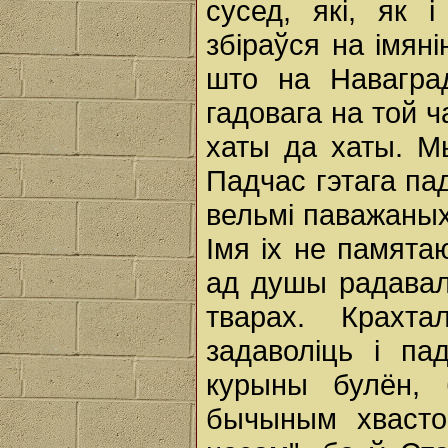
сусед, які, як 
збіраўся на імян
што на Наваград
гадовага на той ч
хаты да хаты. М
Падчас гэтага па
вельмі паважаных 
Імя іх не памят
ад душы радавалі
тварах. Крахта
задаволіць і па
курыны булён, 
бычыным хвастом