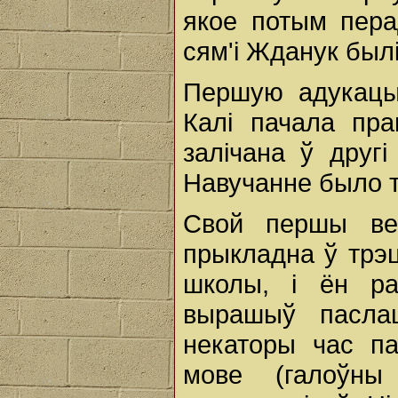
якое потым пера
сям'і Жданук был
Першую адукацы
Калі пачала пр
залічана ў другі
Навучанне было т
Свой першы ве
прыкладна ў трэц
школы, і ён р
вырашыў пасла
некаторы час п
мове (галоўны