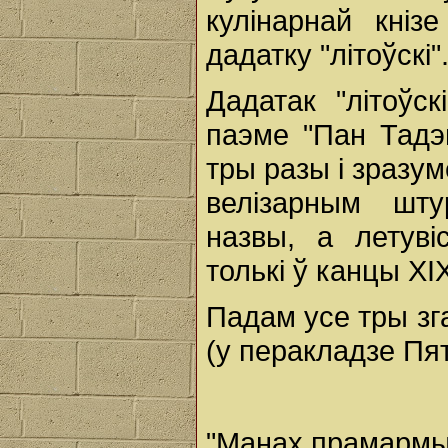
кулінарнай кніз
дадатку "літоўскі"
Дадатак "літоўск
паэме "Пан Тадэв
тры разы і зразу
велізарным шт
назвы, а летувіск
толькі ў канцы XIX
Падам усе тры зг
(у перакладзе Пят
"Манах прамармыт