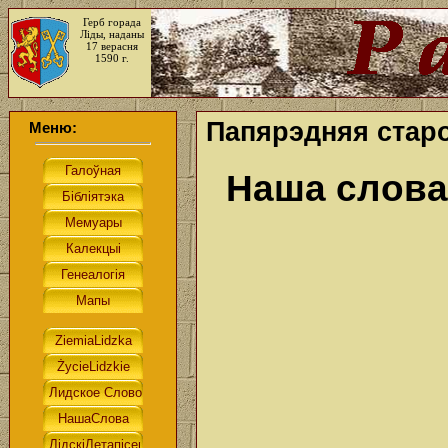
Герб горада
Ліды, наданы
17 верасня
1590 г.
Папярэдняя старо
Меню:
Наша слова.