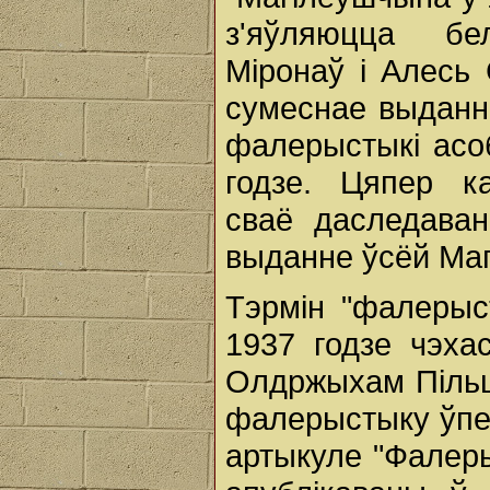
з'яўляюцца бе
Міронаў і Алесь 
сумеснае выданн
фалерыстыкі асо
годзе. Цяпер к
сваё даследаван
выданне ўсёй Маг
Тэрмін "фалеры
1937 годзе чэха
Олдржыхам Пільц
фалерыстыку ўпе
артыкуле "Фалеры