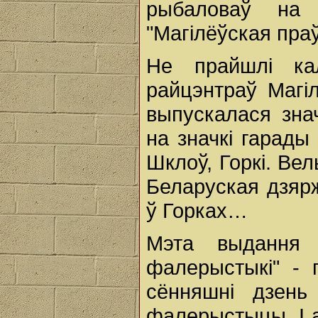
рыбаловаў на 
"Магілёўская праўд
Не прайшлі ка
райцэнтраў Магі
выпускалася зна
на значкі гарады
Шклоў, Горкі. Ве
Беларуская дзяр
ў Горках…
Мэта выдання 
фалерыстыкі" - 
сённяшні дзень
фалерыстыцы. І 