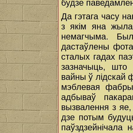
будзе паведамлен
Да гэтага часу на
з якім яна жыла
немагчыма. Бы
дастаўлены фотаз
сталых гадах паэ
зазначыць, што
вайны ў лідскай
мэблевая фабры
адбываў пакара
вызвалення з яе,
дзе потым будуць
паўздзейнічала н