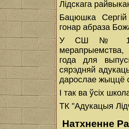
Лідскага райвыка
Бацюшка Сергій
гонар абраза Бож
У СШ № 14 г
мерапрыемства,
года для выпуск
сярэдняй адукацы
дарослае жыццё с
І так ва ўсіх школ
ТК "Адукацыя Лід
Натхненне Ра