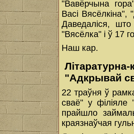
"Вавёрчына гора
Васі Вясёлкіна", 
Даведаліся, што
"Вясёлка" і ў 17 
Наш кар.
Літаратур
"Адкрывай с
22 траўня ў рамк
сваё" у філіяле 
прайшло займаль
краязнаўчая гуль