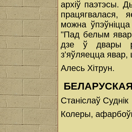
архіў паэтэсы. 
працягвалася, 
можна ўпэўніцца
"Пад белым явар
дзе ў двары р
з'яўляецца явар, 
Алесь Хітрун.
БЕЛАРУСКАЯ
Станіслаў Суднік
Колеры, афарбоўкі