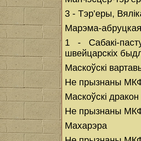
3 - Тэр'еры, Вялі
Марэма-абруцкая
1 - Сабакі-паст
швейцарскіх быдл
Маскоўскі вартав
Не прызнаны МКФ
Маскоўскі дракон
Не прызнаны МКФ
Махарэра
Не прызнаны МКФ,