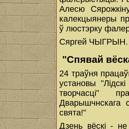
Алесю Сярожкін
калекцыянеры п
ў люстэрку фалер
Сяргей ЧЫГРЫН.
"Спявай вёска
24 траўня працаўн
установы "Лідск
творчасці" п
Дварышчнскага с
свята!"
Дзень вёскі - не