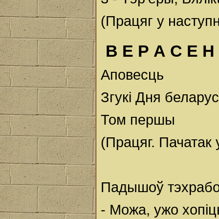
(Працяг у наступ
В Е Р А С Е Н
Аповесць
Згукі Дня беларус
Том першы
(Працяг. Пачатак
Падышоў тэхработ
- Можа, ужо хопіц