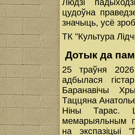
Людзі падыходз
цудоўна праведз
значыць, усё зро
ТК "Культура Лід
Дотык да пам
25 траўня 202
адбылася гіста
Баранавічы Хры
Таццяна Анатолье
Ніны Тарас. Ш
мемарыяльным п
на экспазіцыі "