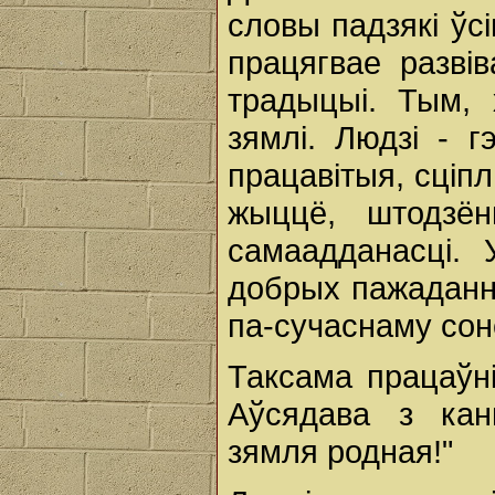
словы падзякі ўсі
працягвае разві
традыцыі. Тым,
зямлі. Людзі - г
працавітыя, сціпл
жыццё, штодзён
самаадданасці.
добрых пажаданн
па-сучаснаму сон
Таксама працаўні
Аўсядава з кан
зямля родная!"