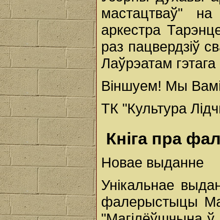
мастацтваў" на
аркестра Тарэнц
раз пацвердзіў с
Лаўрэатам гэтага
Віншуем! Мы Вамі
ТК "Культура Лід
Кніга пра ф
Новае выданне
Унікальнае выда
фалерыстыцы Маг
"Магілёўшчына ў 