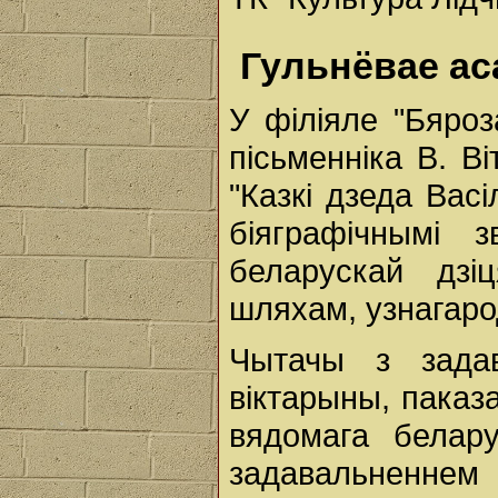
Гульнёвае аса
У філіяле "Бяроз
пісьменніка В. В
"Казкі дзеда Васі
біяграфічнымі 
беларускай дзі
шляхам, узнагаро
Чытачы з задав
віктарыны, паказа
вядомага белару
задавальненнем 