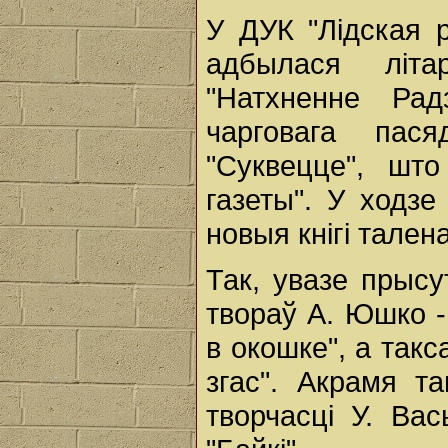
У ДУК "Лідская р
адбылася літа
"Натхненне Ра
чарговага пася
"Суквецце", што
газеты". У ходз
новыя кнігі талена
Так, увазе прыс
твораў А. Юшко -
в окошке", а такс
згас". Акрамя т
творчасці У. Вас