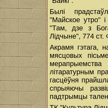
"Байкі".
Былі прадстаў
"Майское утро" 
"Там, дзе з Бог
Лідчыне", 774 ст. 
Акрамя гэтага, н
мясцовых пісьме
мерапрыемства
літаратурным пра
гасцёўня прайшл
спрыяючы разві
падтрымцы талена
ТК "Культура Лід