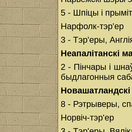
5 - Шпіцы і прым
Нарфолк-тэр'ер
3 - Тэр'еры, Англі
Неапалітанскі м
2 - Пінчары і шн
быдлагонныя сабак
Новашатландскі
8 - Рэтрыверы, сп
Норвіч-тэр'ер
3 - Тэр'еры, Вялі