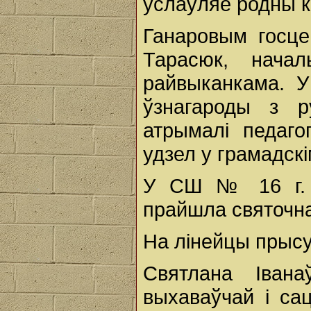
услаўляе родны к
Ганаровым госце
Тарасюк, начал
райвыканкама. 
ўзнагароды з р
атрымалі педаго
удзел у грамадскі
У СШ № 16 г. 
прайшла святочна
На лінейцы прысут
Святлана Івана
выхаваўчай і са