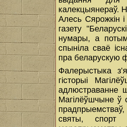
калекцыянераў. Н
Алесь Сярожкін і
газету "Беларус
нумары, а потым
спыніла сваё іс
пра беларускую 
Фалерыстыка з'я
гісторыі Магіл
адлюстраванне шм
Магілёўшчыне ў 
прадпрыемстваў,
святы, спорт 