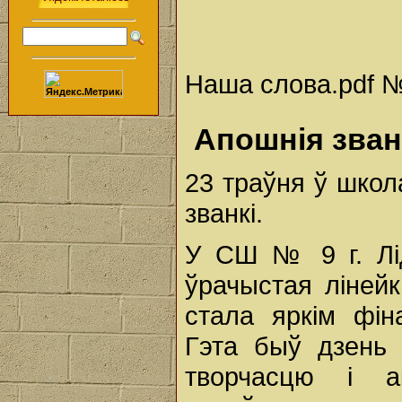
Наша слова.pdf № 
Апошнія зван
23 траўня ў школ
званкі.
У СШ № 9 г. Лі
ўрачыстая лінейк
стала яркім фін
Гэта быў дзень 
творчасцю і а