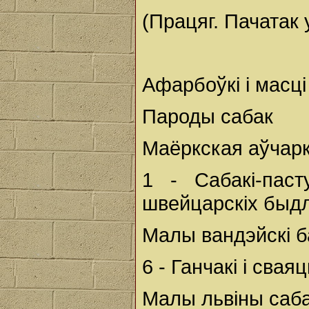
(Працяг. Пачатак 
Афарбоўкі і масц
Пароды сабак
Маёркская аўчар
1 - Сабакі-паст
швейцарскіх быдл
Малы вандэйскі 
6 - Ганчакі і сва
Малы львіны саб