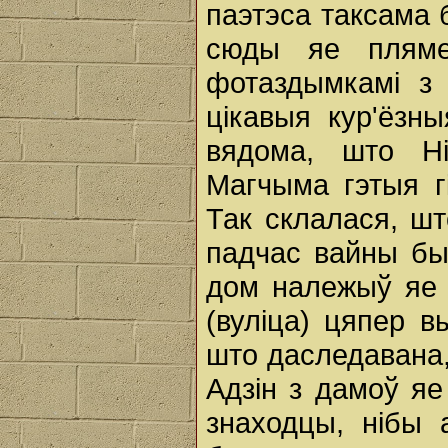
паэтэса таксама 
сюды яе плямен
фотаздымкамі з 
цікавыя кур'ёзн
вядома, што Н
Магчыма гэтыя г
Так склалася, шт
падчас вайны бы
дом належыў яе 
(вуліца) цяпер 
што даследавана,
Адзін з дамоў яе
знаходцы, нібы 