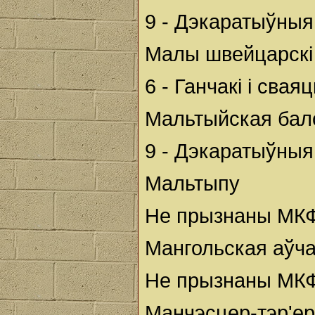
9 - Дэкаратыўныя
Малы швейцарскі
6 - Ганчакі і сва
Мальтыйская бало
9 - Дэкаратыўныя
Мальтыпу
Не прызнаны МК
Мангольская аўч
Не прызнаны МКФ
Манчэсцер-тэр'ер