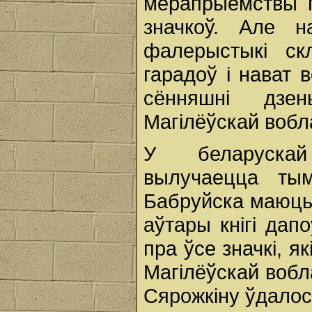
мерапрыемствы п
значкоў. Але н
фалерыстыкі ск
гарадоў і нават в
сённяшні дзе
Магілёўскай вобла
У беларуска
вылучаецца ты
Бабруйска маюць 
аўтары кнігі дапо
пра ўсе значкі, 
Магілёўскай вобла
Сярожкіну ўдалос