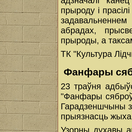
адзначалі канец
прыроду і прасілі
задавальненне
абрадах, прысв
прыроды, а такса
ТК "Культура Лід
Фанфары ся
23 траўня адбыў
"Фанфары сяброў
Гарадзеншчыны з
прыязнасць жыхар
Узорны духавы а