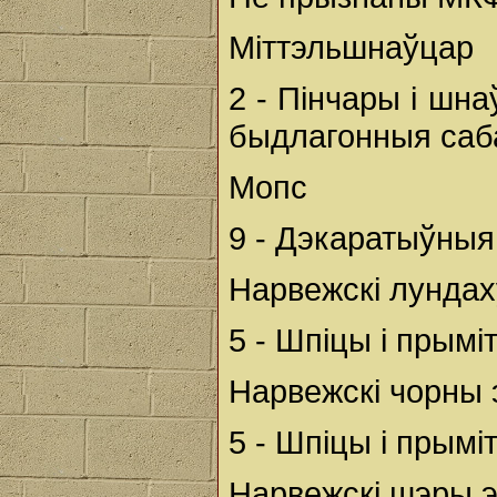
Міттэльшнаўцар
2 - Пінчары і шн
быдлагонныя саба
Мопс
9 - Дэкаратыўныя 
Нарвежскі лунда
5 - Шпіцы і прым
Нарвежскі чорны 
5 - Шпіцы і прым
Нарвежскі шэры 