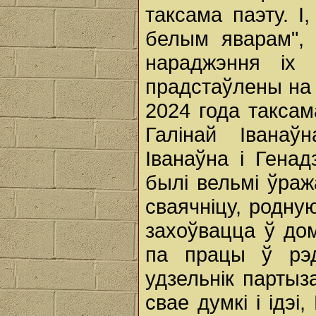
таксама паэту. І
белым яварам", 
нараджэння іх 
прадстаўлены на 
2024 года таксам
Галінай Іванаў
Іванаўна і Генад
былі вельмі ўраж
сваячніцу, родну
захоўвацца ў до
па працы ў рэда
удзельнік партыза
свае думкі і ідэі