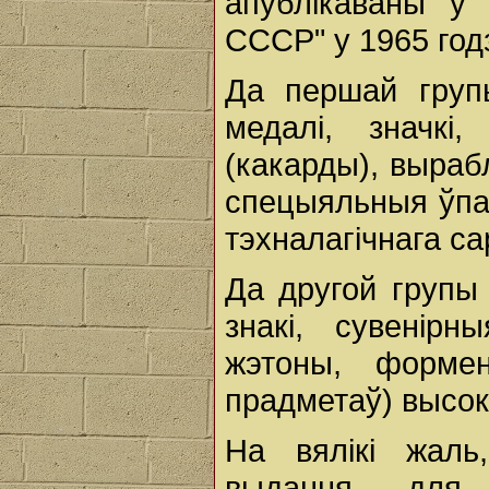
апублікаваны ў 
СССР" у 1965 год
Да першай груп
медалі, значкі
(какарды), выраб
спецыяльныя ўпак
тэхналагічнага са
Да другой групы
знакі, сувенірн
жэтоны, формен
прадметаў) высока
На вялікі жаль
выдання для