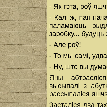
- Як гэта, роў яшч
- Калі ж, пан на
паламаюць рыдл
заробку... будуць
- Але роў!
- То мы самі, удв
- Ну, што вы дума
Яны абтрасліся
высыпалі з абут
рассыпаліся яшчэ
Засталіся два тэх