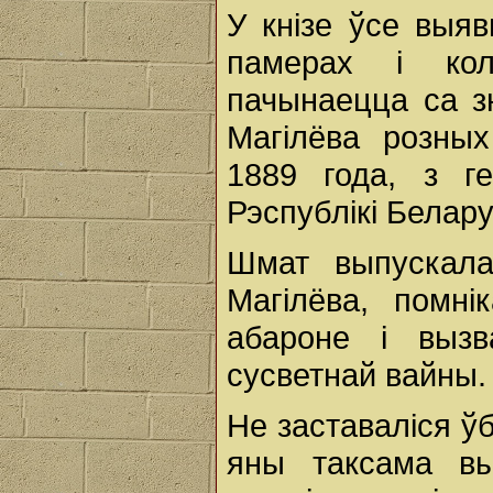
У кнізе ўсе выя
памерах і кол
пачынаецца са з
Магілёва розных
1889 года, з г
Рэспублікі Белару
Шмат выпускала
Магілёва, помн
абароне і выз
сусветнай вайны.
Не заставаліся ў
яны таксама вы