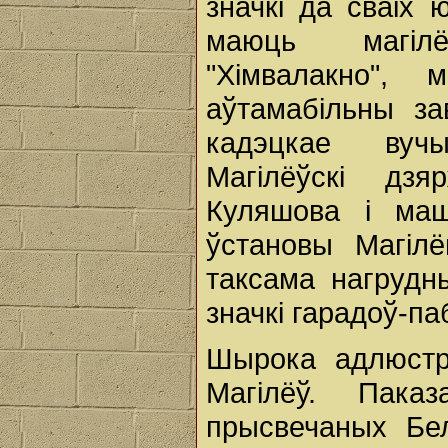
значкі да сваіх 
маюць магілё
"Хімвалакно", 
аўтамабільны за
кадэцкае вучы
Магілёўскі дзя
Куляшова і маш
ўстановы Магілё
таксама нагрудны
значкі гарадоў-па
Шырока адлюст
Магілёў. Паказ
прысвечаных Бел