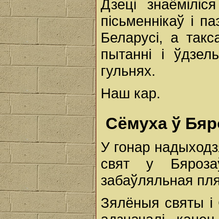
Дзеці знаёміліс
пісьменнікаў і па
Беларусі, а так
пытанні і ўдзел
гульнях.
Наш кар.
Сёмуха ў Бя
У гонар надыход
свят у Бяроза
забаўляльная пля
Зялёныя святы і 