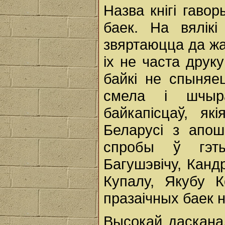
Назва кнігі гаво
баек. На вялік
звяртаюцца да жа
іх не часта друк
байкі не спыняе
смела і шчыра
байкапісцаў, як
Беларусі з апош
спробы ў гэт
Багушэвічу, Канд
Купалу, Якубу К
празаічных баек н
Высокай даскана