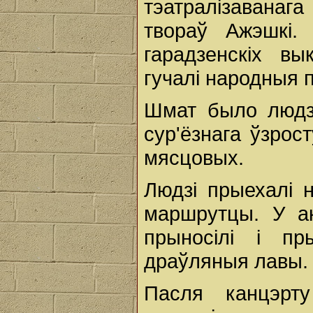
тэатралiзавана
твораў Ажэшкi.
гарадзенскiх вы
гучалi народныя п
Шмат было людзе
сур'ёзнага ўзрост
мясцовых.
Людзi прыехалі н
маршрутцы. У а
прыносiлi i пр
драўляныя лавы.
Пасля канцэрт