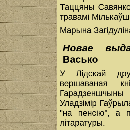
Таццяны Савянко
травамi Мiлькаў
Марына Загідулін
Новае выда
Васько
У Лідскай дру
вершаваная кн
Гарадзеншчыны 
Уладзімір Гаўрыл
"на пенсію", а
літаратуры.