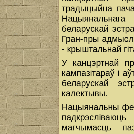
традыцыйна пача
Нацыянальнага
беларускай эстра
Гран-пры адмысло
- крыштальнай гі
У канцэртнай пр
кампазітараў і а
беларускай эст
калектывы.
Нацыянальны фест
падкрэсліваюць
магчымасць па