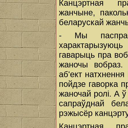
Канцэртная пр
жанчыне, паколь
беларускай жанч
- Мы паспраб
характарызуюц
гаварыць пра воб
жаночы вобраз.
аб'ект натхнення 
пойдзе гаворка п
жаночай ролі. А ў
сапраўднай бел
рэжысёр канцэрту
Канцэртная пр