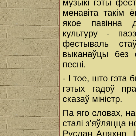
музыкі гэты фес
менавіта такім 
якое павінна д
культуру - паэ
фестываль ста
выканаўцы без 
песні.
- І тое, што гэта
гэтых гадоў пра
сказаў міністр.
Па яго словах, н
сталі з'яўляцца н
Руслан Аляхно, 