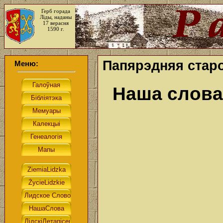
Герб горада
Ліды, наданы
17 верасня
1590 г.
Папярэдняя старо
Меню:
Наша слова.