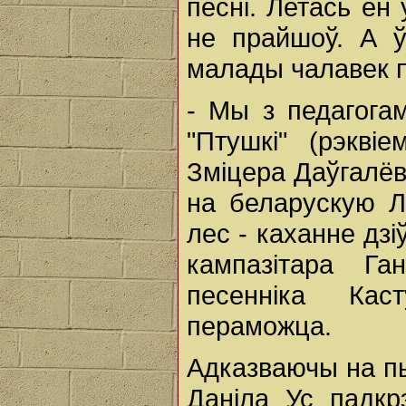
песні. Летась ён
не прайшоў. А ў
малады чалавек 
- Мы з педагога
"Птушкi" (рэкві
Зміцера Даўгалёв
на беларускую Л
лес - каханне дзi
кампазітара Г
песенніка Кас
пераможца.
Адказваючы на пы
Даніла Ус падкр