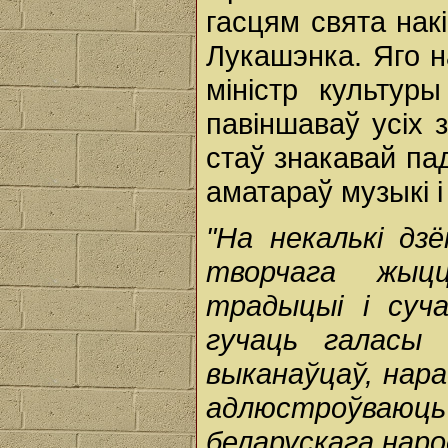
гасцям свята нак
Лукашэнка. Яго н
міністр культур
павіншаваў усіх 
стаў знакавай па
аматараў музыкі і
"На некалькі дз
творчага жыц
традыцыі і суч
гучаць галасы
выканаўцаў, нара
адлюстроўваюц
беларускага наро