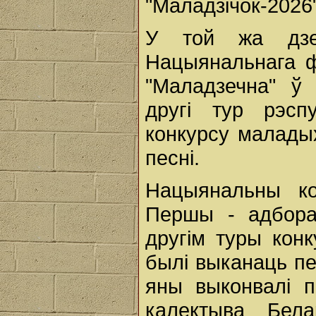
"Маладзічок-2026" 
У той жа дзе
Нацыянальнага ф
"Маладзечна" ў
другі тур рэсп
конкурсу малады
песні.
Нацыянальны ко
Першы - адборач
другім туры конк
былі выканаць пе
яны выконвалі п
калектыва Бела