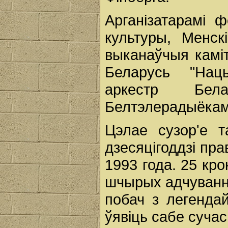
Арганізатарамі 
культуры, Менск
выканаўчыя каміт
Беларусь "Нац
аркестр Бел
Белтэлерадыёкам
Цэлае сузор'е т
дзесяцігоддзі пр
1993 года. 25 кро
шчырых адчування
побач з легенда
ўявіць сабе суча