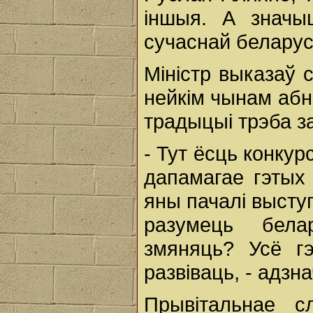
іншыя. А значы
сучаснай беларус
Міністр выказаў 
нейкім чынам абн
традыцыі трэба з
- Тут ёсць конку
дапамагае гэтых
яны пачалі высту
разумець бела
змяняць? Усё г
развіваць, - адзн
Прывітальнае сл