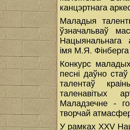
канцэртнага аркес
Маладыя талент
ўзначальваў мас
Нацыянальнага а
імя М.Я. Фінберга
Конкурс маладых
песні даўно ста
талентаў кра
таленавітых а
Маладзечне - го
творчай атмасфер
У рамках XXV На