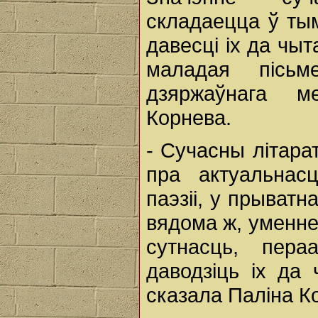
складаецца ў тым
давесці іх да чы
маладая пісьм
дзяржаўнага ме
Корнева.
- Сучасны літарат
пра актуальнас
паэзіі, у прыватн
вядома ж, уменне
сутнасць, пера
даводзіць іх да 
сказала Паліна К