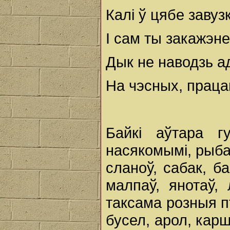
Калі ў цябе завуз
І сам ты закажэне
Дык не наводзь а
На чэсных, працав
Байкі аўтара г
насякомымі, рыба
сланоў, сабак, ба
малпаў, янотаў, 
таксама розныя пт
бусел, арол, карш