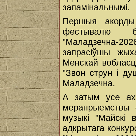
запамінальнымі.
Першыя акорды
фестывалю б
"Маладзечна-2
запрасіўшы жых
Менскай вобласц
"Звон струн і д
Маладзечна.
А затым усе ахв
мерапрыемствы 
музыкі "Майскі 
адкрытага конкур