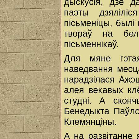
дыскусія, дзе да
паэты дзялiлiс
пiсьменiцы, былi
твораў на бела
пiсьменнiкаў.
Для мяне гэта
наведвання месца
нарадзілася Ажэ
алея векавых кл
студнi. А скон
Бенедыкта Паўлоў
Клемянцiны.
А на развітанне