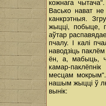
кожнага чытача".
Васько нават не
канкрэтныя. Зг
жыцці, побыце, 
аўтар распавядае
пчалу. І калі пч
наводзіць паклём 
ён, а, мабыць, 
камар-паклёпні
месцам мокрым".
нашым жыцці ў л
вынік: