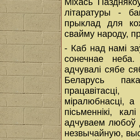
Міхась Пазднякоў
літаратуры - б
прыклад для ко
свайму народу, пр
- Каб над намі з
сонечнае неба.
адчувалі сябе сяб
Беларусь пак
працавітасці
міралюбнасці, а 
пісьменнікі, ка
адчуваем любоў 
незвычайную, выс