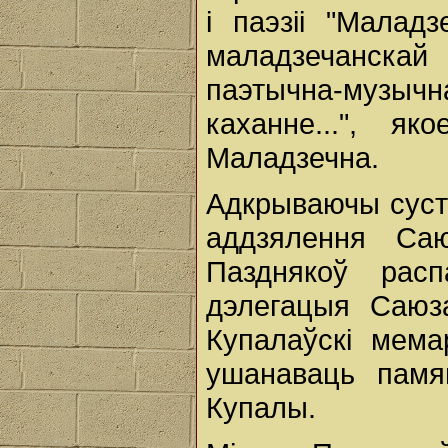
і паэзіі "Маладз
маладзечанскай
паэтычна-музычна
каханне...", 
Маладзечна.
Адкрываючы суст
аддзялення Саю
Пазднякоў рас
дэлегацыя Саюза
Купалаўскі мема
ушанаваць памя
Купалы.