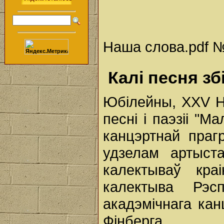
Наша слова.pdf № 
Калi песня зб
Юбілейны, XXV 
песні і паэзіі "
канцэртнай праг
удзелам артыст
калектываў кра
калектыва Рэсп
акадэмічнага кан
Фінберга.