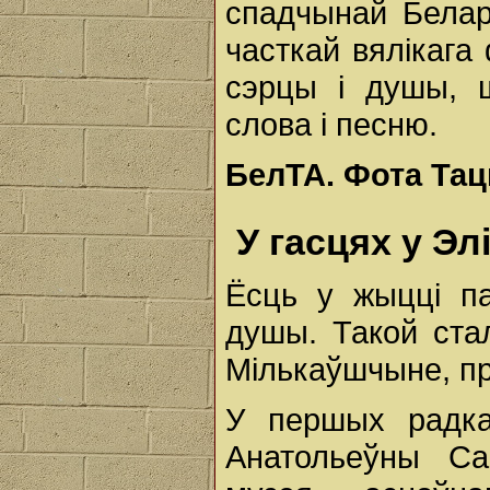
спадчынай Белару
часткай вялікага
сэрцы і душы, 
слова і песню.
БелТА.
Фота Тац
У гасцях у Эл
Ёсць у жыццi па
душы. Такой ста
Мiлькаўшчыне, пр
У першых радка
Анатольеўны Са