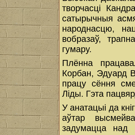
творчасці Кандр
сатырычныя асмя
народнасцю, на
вобразаў, трапн
гумару.
Плённа працава
Корбан, Эдуард В
працу сёння сме
Ліды. Гэта пацвяр
У анатацыі да кні
аўтар высмейв
задумацца над 