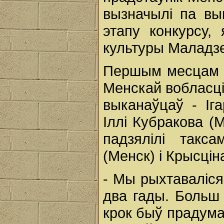
вызначылі па вын
этапу конкурсу,
культуры Маладз
Першым месцам у
Менскай вобласці
выканаўцаў - Іг
Іллі Кубракова (
падзялілі такс
(Менск) і Крысці
- Мы рыхтаваліся
два гады. Больш
крок быў прадума