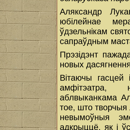
Аляксандр Лука
юбілейнае мер
ўдзельнікам свят
сапраўдным маст
Прэзідэнт пажада
новых дасягнення
Вітаючы гасцей 
амфітэатра, 
аблвыканкама Ал
тое, што творчыя
невымоўныя эм
адкрыццё, як і 