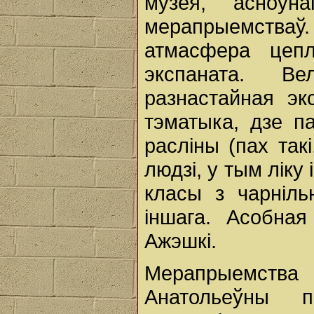
музея, асноўна
мерапрыемстваў.
атмасфера цепл
экспаната. Ве
разнастайная эк
тэматыка, дзе п
раслiны (пах так
людзi, у тым лiку
класы з чарнiльн
iншага. Асобная
Ажэшкi.
Мерапрыемств
Анатольеўны 