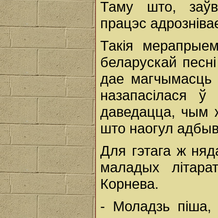
Таму што, заўв
працэс адрозніва
Такія мерапрые
беларускай песні 
дае магчымасць 
назапасілася ў
даведацца, чым ж
што наогул адбыв
Для гэтага ж няд
маладых літара
Корнева.
- Моладзь піша,