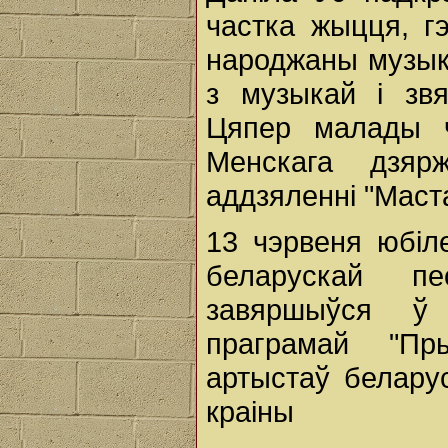
частка жыцця, г
народжаны музык
з музыкай і зв
Цяпер малады ч
Менскага дзяр
аддзяленні "Маст
13 чэрвеня юбі
беларускай пе
завяршыўся ў 
праграмай "Пр
артыстаў белару
краіны