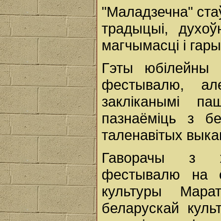
"Маладзечна" ст
традыцыі, духо
магчымасці і гар
Гэты юбілейны 
фестывалю, але
закліканымі п
пазнаёміць з б
таленавітых выкан
Гаворачы з ж
фестывалю на с
культуры Мара
беларускай культ