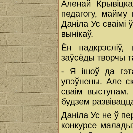
Аленай Крывіцк
педагогу, майму 
Даніла Ус сваімі
вынікаў.
Ён падкрэсліў,
заўсёды творчы т
- Я ішоў да гэ
упэўнены. Але с
сваім выступам.
будзем развівацц
Даніла Ус не ў п
конкурсе малады