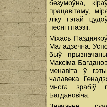
безумоўна, кір
працавітаму, мі
ліку гэтай цуд
песні і паэзіі.
Міхась Пазднякоў
Маладзечна. Успо
быў прызначаны
Максіма Багданов
менавіта ў гэт
чалавека Генадз
многа зрабіў 
Багдановіча.
Значэнне суч