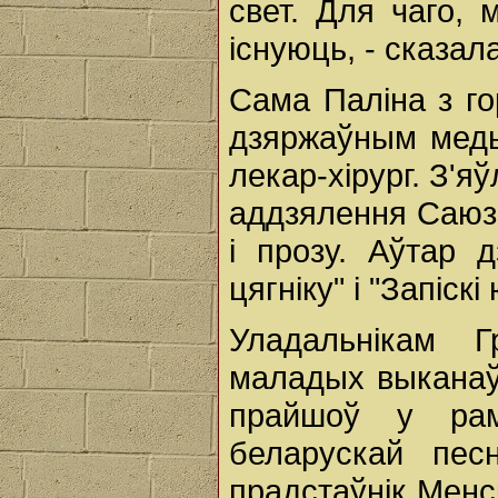
свет. Для чаго, 
існуюць, - сказал
Сама Паліна з г
дзяржаўным меды
лекар-хірург. З'
аддзялення Саюза
і прозу. Аўтар 
цягніку" і "Запіскi
Уладальнікам Г
маладых выканаўц
прайшоў у ра
беларускай песн
прадстаўнік Менс