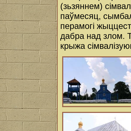
(зьзяннем) сімвал
паўмесяц, сымбал
перамогі жыццест
дабра над злом. 
крыжа сімвалізую