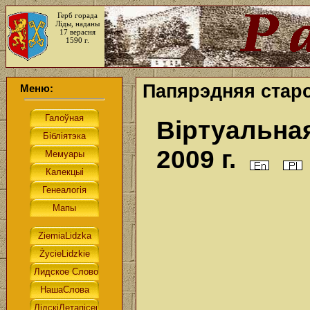
Герб горада
Ліды, наданы
17 верасня
1590 г.
Папярэдняя старо
Меню:
Вiртуальна
2009 г.