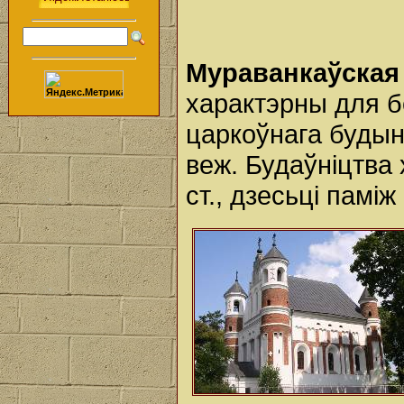
Мураванкаўская 
характэрны для б
царкоўнага будын
веж. Будаўніцтва
ст., дзесьці паміж 