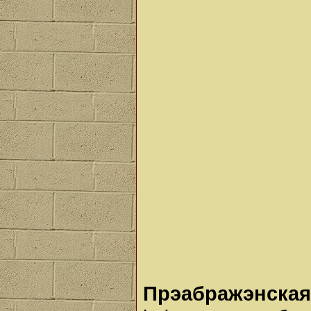
Прэабражэнская 