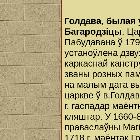
Голдава, былая 
Багародзіцы
. Ца
Пабудавана ў 179
устаноўлена дзву
каркаснай канстр
званы розных памер
на малым дата вы
царкве ў в.Голдав
г. гаспадар маёнт
кляштар. У 1660-
праваслаўны Магі
1718 г. маёнтак Г