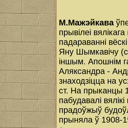
М.Мажэйкава
ўпе
прывілеі вялікага
падараванні вёск
Яну Шымкавічу (с
іншым. Апошнім г
Аляксандра - Анд
знаходзіцца на ус
ст. На прыканцы 1
пабудавалі вялік
прадоўжыў будоўл
прыняла ў 1908-1