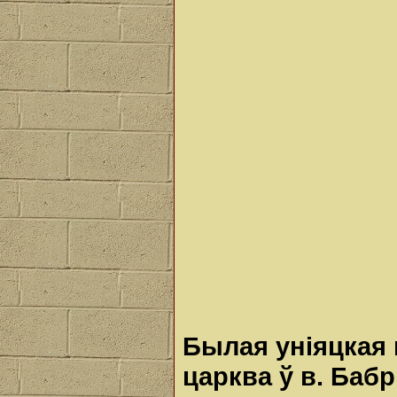
Былая уніяцкая
царква ў в. Баб