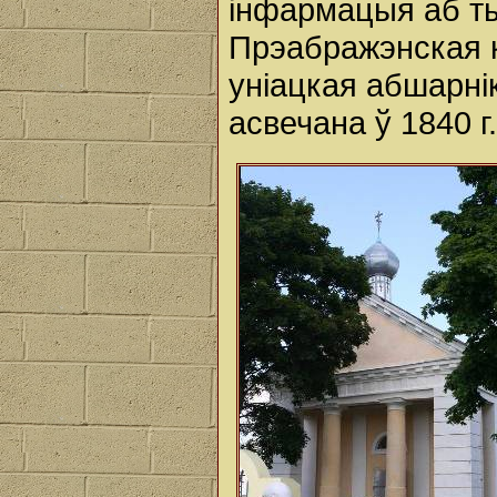
інфармацыя аб ты
Прэабражэнская 
уніацкая абшарні
асвечана ў 1840 г.