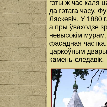
гэты ж час каля 
да гэтага часу. Ф
Ляскевіч. У 1880 
а пры ўваходзе з
невысокім мурам,
фасадная частка.
царкоўным двары,
камень-следавік.