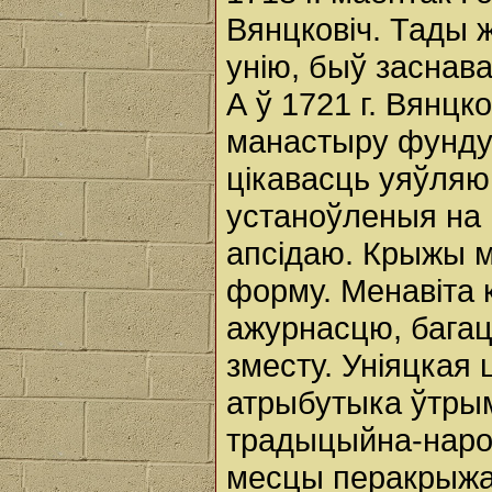
Вянцковіч. Тады 
унію, быў заснав
А ў 1721 г. Вянцк
манастыру фундуш
цікавасць уяўляю
устаноўленыя на 
апсідаю. Крыжы 
форму. Менавіта 
ажурнасцю, багац
зместу. Уніяцкая 
атрыбутыка ўтрым
традыцыйна-народ
месцы перакрыжав