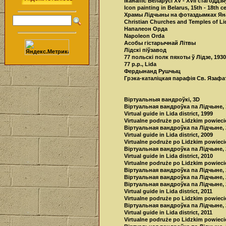
Іканапіс Беларусі XV - XVII стагоддзя
Icon painting in Belarus, 15th - 18th c
Храмы Лідчыны на фотаздымках Яна 
Christian Churches and Temples of Lida
Напалеон Орда
Napoleon Orda
Асобы гістарычнай Літвы
Лідскі піўзавод
77 польскі полк пяхоты ў Лідзе, 1930-
77 p.p., Lida
Фердынанд Рушчыц
Грэка-каталiцкая парафiя Св. Язафат
Вiртуальныя вандроўкі, 3D
Вiртуальная вандроўка па Лiдчыне, 1
Virtual guide in Lida district, 1999
Virtualne podruże po Lidzkim powieci
Вiртуальная вандроўка па Лiдчыне, 2
Virtual guide in Lida district, 2009
Virtualne podruże po Lidzkim powieci
Вiртуальная вандроўка па Лiдчыне, 2
Virtual guide in Lida district, 2010
Virtualne podruże po Lidzkim powieci
Вiртуальная вандроўка па Лiдчыне, 2
Вiртуальная вандроўка па Лiдчыне, 2
Вiртуальная вандроўка па Лiдчыне, 2
Virtual guide in Lida district, 2011
Virtualne podruże po Lidzkim powieci
Вiртуальная вандроўка па Лiдчыне, 2
Virtual guide in Lida district, 2011
Virtualne podruże po Lidzkim powieci