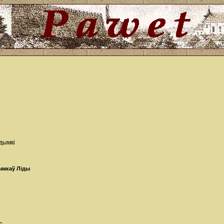
здымкі
ымкаў Ліды