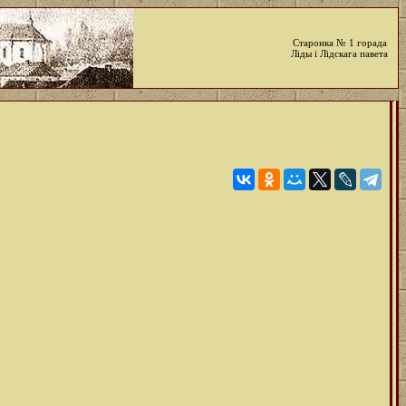
Старонка № 1 горада
Ліды і Лідскага павета