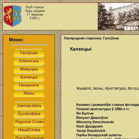
Герб горада
Ліды, наданы
17 верасня
1590 г.
Папярэдняя старонка: Галоўная
Меню:
Калекцыі
Жывапіс, Іконы, Архітэктура, Фота
Калажы і размалёўкі старых фотазд
Помнікі архітэктуры ў 1980-х гг.
Ян Булгак
Вінцэнт Дмахоўскі
Wincenty Dmochowski
Язэп Драздовіч
Yazep Drazdovich
Гербы беларускай шляхты