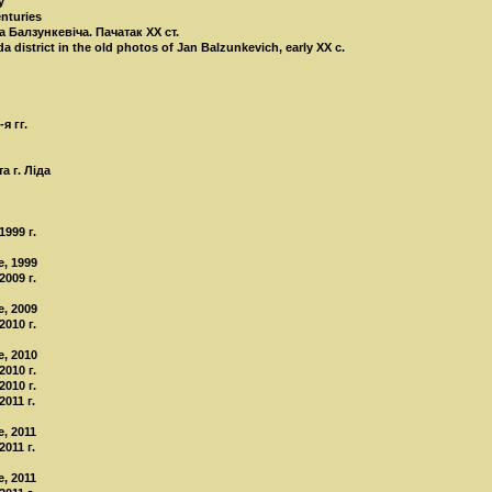
ў
enturies
Балзункевіча. Пачатак ХХ ст.
 district in the old photos of Jan Balzunkevich, early XX c.
я гг.
а г. Лiда
999 г.
e, 1999
009 г.
e, 2009
010 г.
e, 2010
010 г.
010 г.
011 г.
e, 2011
011 г.
e, 2011