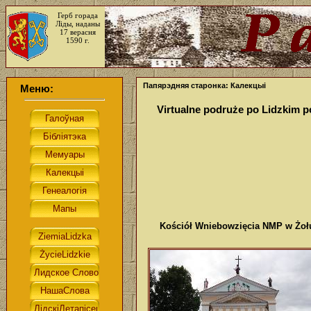
Герб горада
Ліды, наданы
17 верасня
1590 г.
Папярэдняя старонка: Калекцыі
Меню:
Virtualne podruże po Lidzkim 
Kościół Wniebowzięcia NMP w Żołud