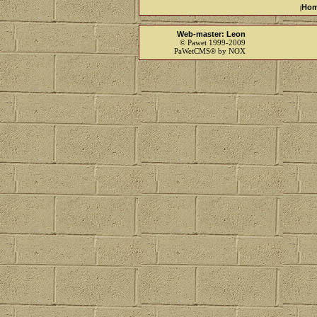
Ho
[
Web-master: Leon
© Pawet 1999-2009
PaWetCMS® by NOX