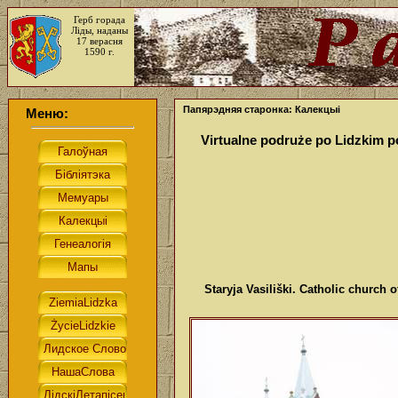
Герб горада
Ліды, наданы
17 верасня
1590 г.
Папярэдняя старонка: Калекцыі
Меню:
Virtualne podruże po Lidzkim 
Staryja Vasiliški. Catholic church