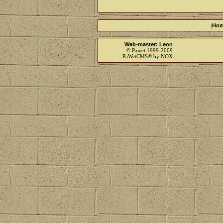
Ho
[
Web-master: Leon
© Pawet 1999-2009
PaWetCMS® by NOX