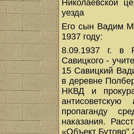
Николаевской це
уезда
Его сын Вадим М
1937 году:
8.09.1937 г. в
Савицкого - учи
15 Савицкий Вад
в деревне Полбер
НКВД и прокур
антисоветскую
пропаганду ср
наказания. Расс
«Объект Бутово" 2