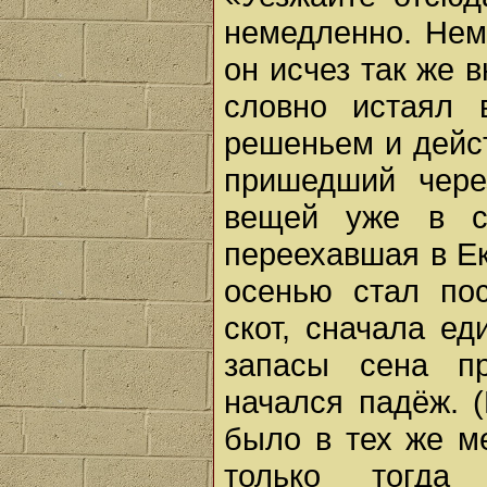
немедленно. Нем
он исчез так же в
словно истаял 
решеньем и дейс
пришедший чере
вещей уже в с
переехавшая в Ек
осенью стал пос
скот, сначала е
запасы сена п
начался падёж. (
было в тех же м
только тогда