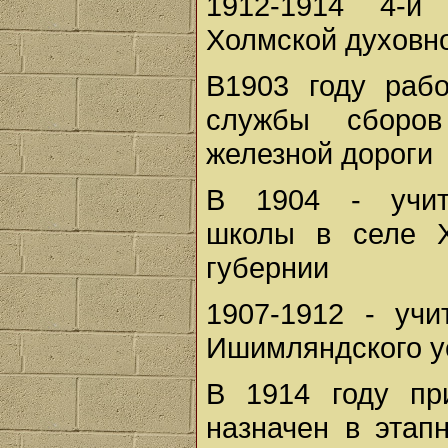
1912-1914 4-й
Холмской духовн
В1903 году рабо
службы сборов
железной дороги
В 1904 - учит
школы в селе Х
губернии
1907-1912 - учи
Ишимляндского у
В 1914 году пр
назначен в этап