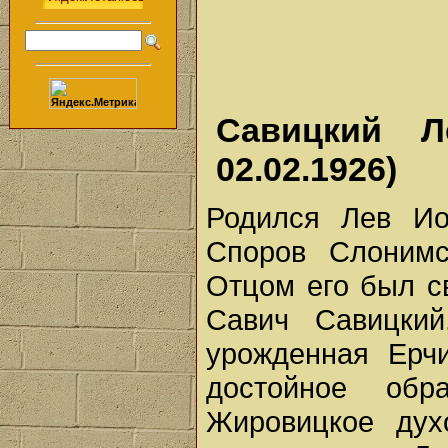
Савицкий Ле
02.02.1926)
Родился Лев Ио
Споров Слонимс
Отцом его был с
Савич Савицкий
урожденная Ерч
достойное обр
Жировицкое дух