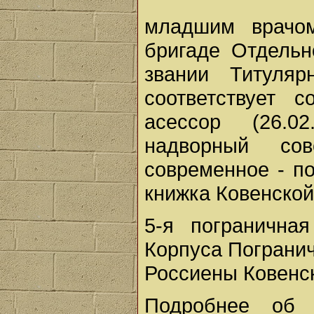
младшим врачом
бригаде Отдельн
звании Титуляр
соответствует с
асессор (26.0
надворный сов
современное - п
книжка Ковенской 
5-я погранична
Корпуса Погранич
Россиены Ковенск
Подробнее об 