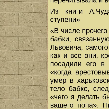
Из книги А.Чу
ступени»
«В числе прочего
бабки, связанн
Львовича, самого
как и все они, к
посадили его в 
«когда арестовы
умер в харьковс
тело бабке, сле
«чего я делать б
вашего попа». П