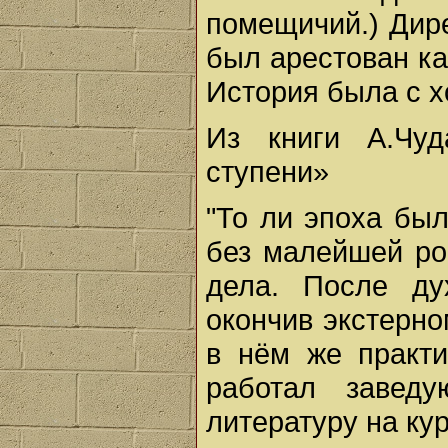
помещичий.) Дире
был арестован ка
История была с 
Из книги А.Чу
ступени»
"То ли эпоха был
без малейшей ро
дела. После ду
окончив экстерно
в нём же практи
работал заведу
литературу на ку