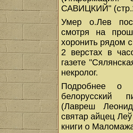
САВИЦКИЙ" (стр.
Умер о.Лев пос
смотря на прош
хоронить рядом с
2 верстах в час
газете "Сялянска
некролог.
Подробнее о 
белорусский п
(Лавреш Леонид
святар айцец Леў 
книги о Маломажа