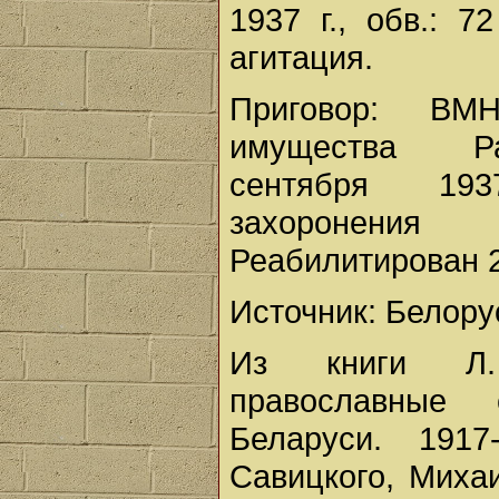
1937 г., обв.: 
агитация.
Приговор: ВМН
имущества Р
сентября 19
захоронени
Реабилитирован 2
Источник: Белору
Из книги Л. 
православные 
Беларуси. 191
Савицкого, Миха