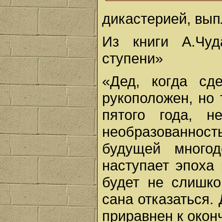
дикастерией, вып
Из книги А.Чу
ступени»
«Дед, когда сд
рукоположен, но 
пятого года, н
необразованнос
будущей многод
наступает эпоха
будет не слишко
сана отказаться.
приравнен к око