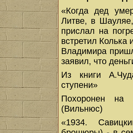
«Когда дед уме
Литве, в Шауляе,
прислал на погр
встретил Колька и
Владимира пришл
заявил, что день
Из книги А.Чу
ступени»
Похоронен на 
(Вильнюс)
«1934. Савицк
брошюры) - в се