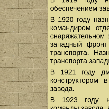
обеспечением зав
В 1920 году наз
командиром отд
снаряжательном з
западный фронт
транспорта. Наз
транспорта запад
В 1921 году дм
конструктором в
завода.
В 1923 году н
команды завода, 