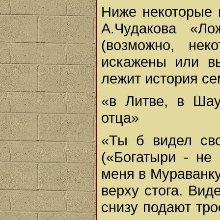
Ниже некоторые 
А.Чудакова «Ло
(возможно, нек
искажены или в
лежит история се
«в Литве, в Шау
отца»
«Ты б видел сво
(«Богатыри - не
меня в Мураванку,
верху стога. Вид
снизу подают трое