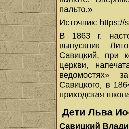
пальто.»
Источник: https://s
В 1863 г. наст
выпускник Лит
Савицкий, при 
церкви, напеча
ведомостях» з
Савицкого, в 186
приходская школа
Дети Льва И
Савицкий Влад