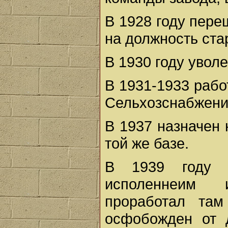
В 1928 году пер
на должность ст
В 1930 году увол
В 1931-1933 рабо
Сельхозснабжени
В 1937 назначен 
той же базе.
В 1939 году н
исполеннеим 
проработал там
осфобожден от д