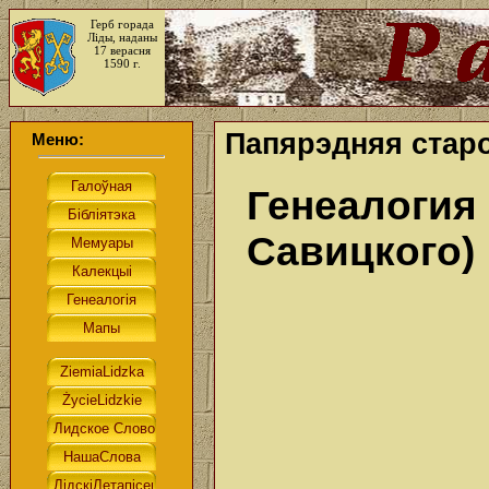
Герб горада
Ліды, наданы
17 верасня
1590 г.
Папярэдняя старо
Меню:
Генеалогия 
Савицкого)