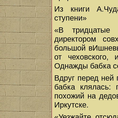
Из книги А.Чу
ступени»
«В тридцатые
директором сов
большой вИшневы
от чеховского, 
Однажды бабка со
Вдруг перед ней 
бабка клялась: 
похожий на дедо
Иркутске.
«Уезжайте отсюд