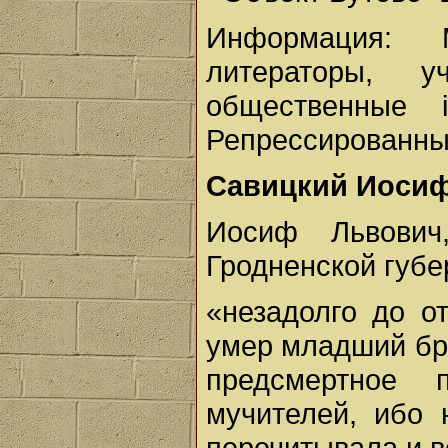
Информация: 
литераторы, у
общественные 
Репрессированные 
Савицкий Иоси
Иосиф Львович
Гродненской губе
«незадолго до о
умер младший бра
предсмертное
мучителей, ибо 
перечитывала и в