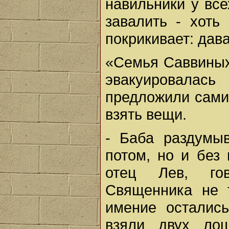
навильники у вс
завалить - хоть
покрикивает: дав
«Семья Саввиных
эвакуировалась
предложили сами
взять вещи.
- Баба раздумы
потом, но и без
отец Лев, гов
Священника не т
имение остались
взяли двух ло