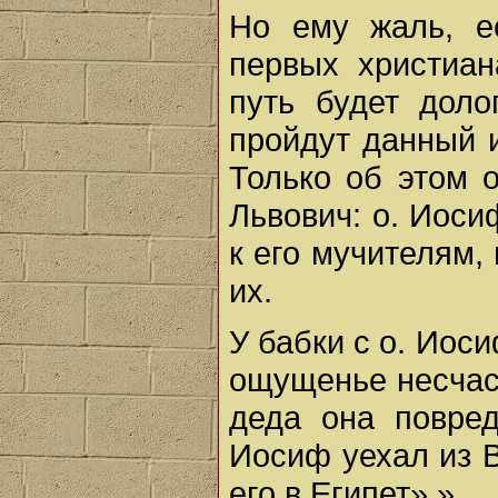
Но ему жаль, е
первых христиан
путь будет доло
пройдут данный и
Только об этом 
Львович: о. Иосиф
к его мучителям, 
их.
У бабки с о. Иос
ощущенье несчаст
деда она повред
Иосиф уехал из В
его в Египет».»