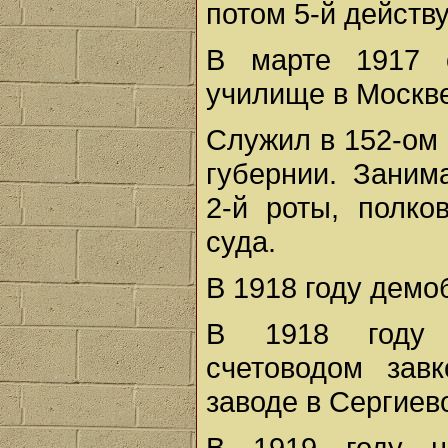
потом 5-й действ
В марте 1917 о
училище в Москве
Служил в 152-ом 
губернии. Заним
2-й роты, полко
суда.
В 1918 году демо
В 1918 году 
счетоводом зав
заводе в Сергиев
В 1919 году н