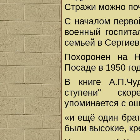
Стражи можно почи
С началом перво
военный госпита
семьей в Сергиев
Похоронен на Н
Посаде в 1950 го
В книге А.П.Чу
ступени" ско
упоминается с о
«и ещё один брат
были высокие, кр