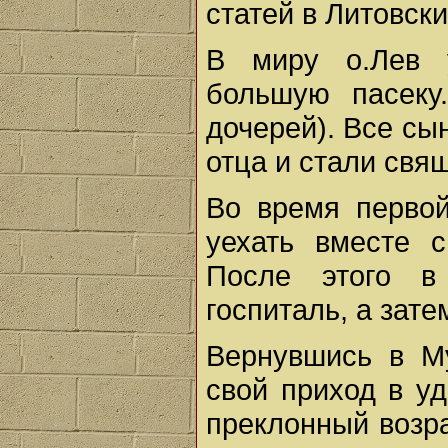
статей в Литовск
В миру о.Лев у
большую пасеку
дочерей). Все сы
отца и стали свя
Во время перво
уехать вместе 
После этого в
госпиталь, а зат
Вернувшись в Му
свой приход в у
преклонный возр