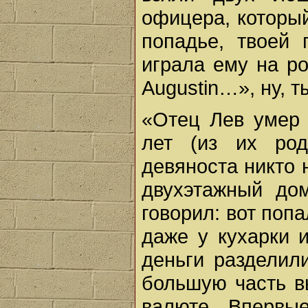
офицера, который
попадье, твоей 
играла ему на ро
Augustin…», ну, т
«Отец Лев умер 
лет (из их род
девяноста никто н
двухэтажный до
говорил: вот попа
даже у кухарки 
деньги разделил
большую часть в
валюте. Впервы