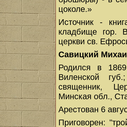
цоколе.»
Источник - книг
кладбище гор. 
церкви св. Ефроси
Савицкий Михаи
Родился в 1869
Виленской губ.
священник, Це
Минская обл., Ст
Арестован 6 авгус
Приговорен: "тро