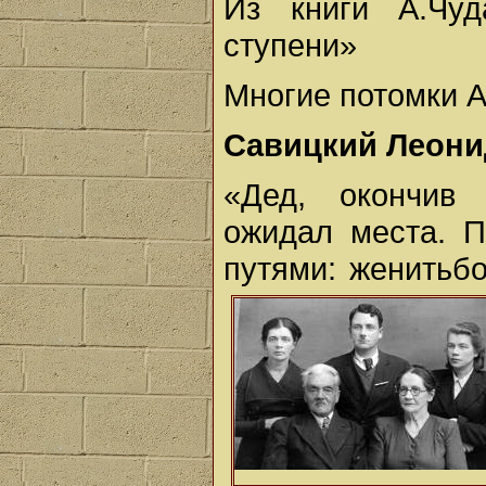
Из книги А.Чу
ступени»
Многие потомки А
Савицкий Леони
«Дед, окончив
ожидал места. 
путями: женитьб