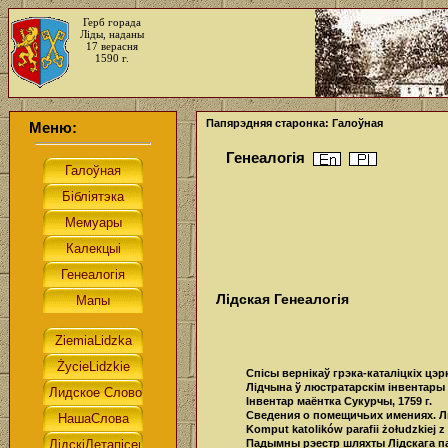
Герб горада
Ліды, наданы
17 верасня
1590 г.
Папярэдняя старонка: Галоўная
Меню:
Генеалогія
Лідская Генеалогія
Спісы вернікаў грэка-каталіцкіх цэр
Лідчына ў люстратарскім інвентары 1
Інвентар маёнтка Сукурчы, 1759 г.
Сведения о помещичьих имениях. Ли
Komput katolików parafii żołudzkiej z
Падымны рэестр шляхты Лідскага пав