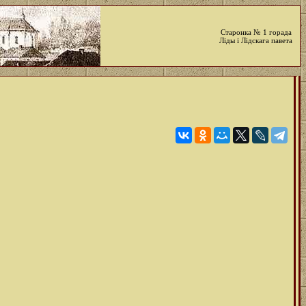
Старонка № 1 горада
Ліды і Лідскага павета