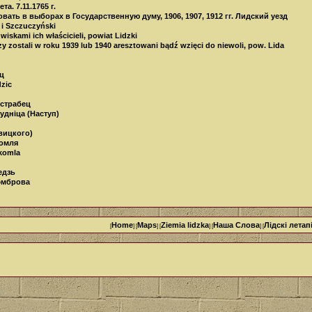
а. 7.11.1765 г.
ать в выборах в Государственную думу, 1906, 1907, 1912 гг. Лидский уезд
 i Szczuczyński
iskami ich właścicieli, powiat Lidzki
zy zostali w roku 1939 lub 1940 aresztowani bądź wzięci do niewoli, pow. Lida
іц
dzic
Ястрабец
уднiца (Наступ)
вицкого)
комля
okomla
едзь
Дэмброва
Home
Maps
Ziemia lidzka
Наша Cлова
Лідскі летап
[
] [
] [
] [
] [