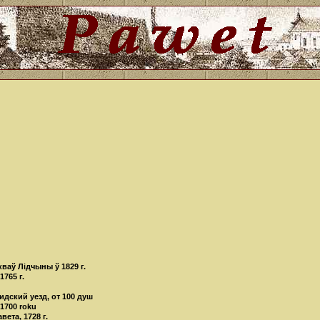
кваў Лідчыны ў 1829 г.
765 г.
дский уезд, от 100 душ
 1700 roku
ета, 1728 г.