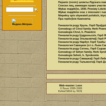
Перапіс (попіc) шляхты Лідскага павет
Списки лиц, имеющих право участвов
Wykaz majątków, 1930. Powiaty Lidzki
Wykaz majątków oraz z imionami i nazw
Niepełny spis obywateli polskich, ktуr
Пра гербоўнік Каяловіча
Генеалогія роду Хруль. Герб Праўдз
Genealogy of Chrul family. Herb Praw
Genealogia Chrul, h. Prawdzic
Генеалагія роду Цэдроньскіх. Герб 
Генеалогія роду Эльяшэвiчаў. Герб Р
Генеалогія роду Нарбут. Герб Трабы
Генеалогия Савицких (от о. Льва Са
Генеалогія роду Сегень. Герб Сыра
Genealogy of Sehen family. Herb Syr
Genealogia Seheń, h. Syrokomla
Генеалагія роду Сямашкаў. Герб Леб
Генеалагія роду Тальмонтаў. Герб 
Web-master: Leon
© Pawet 1999-2009
PaWetCMS® by NOX