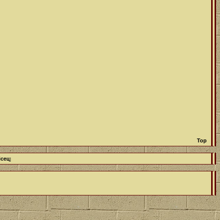
Top
ісец
]