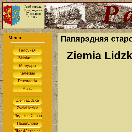
Герб горада
Ліды, наданы
17 верасня
1590 г.
Папярэдняя старон
Меню:
Ziemia Lidzk