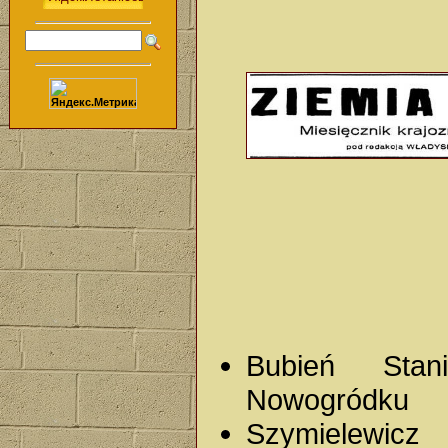
Bubień Stan
Nowogródku
Szymielewi