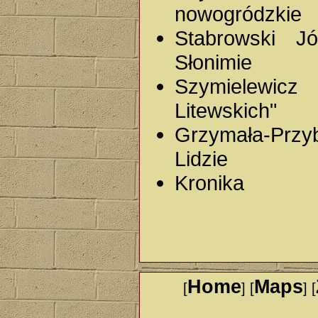
nowogródzkie
Stabrowski J
Słonimie
Szymielewicz
Litewskich"
Grzymała-Przy
Lidzie
Kronika
Home
Maps
[
] [
] [