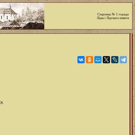
Старонка № 1 горада
Ліды і Лідскага павета
ZA