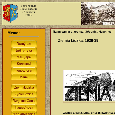
Герб горада
Ліды, наданы
17 верасня
1590 г.
Папярэдняя старонка: Зборнікі, Часопісы
Меню:
Ziemia Lidzka. 1936-39
Ziemia Lidzka. Lida, dnia 15 kwietnia 19