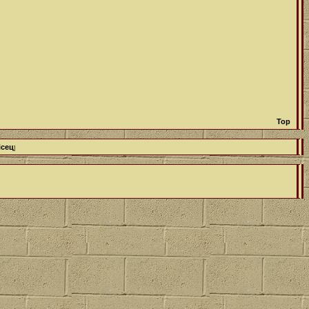
Top
ісец
]