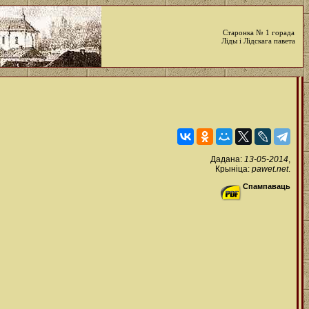
Старонка № 1 горада
Ліды і Лідскага павета
Дадана:
13-05-2014
,
Крыніца:
pawet.net
.
Спампаваць