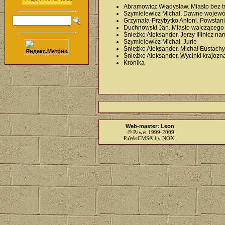
Abramowicz Władysław. Miasto bez tr
Szymielewicz Michał. Dawne wojew
Grzymała-Przybytko Antoni. Powstani
Duchnowski Jan. Miasto walczącego 
Śnieżko Aleksander. Jerzy Illinicz nam
Szymielewicz Michał. Jurie
Śnieżko Aleksander. Michał Eustachy
Śnieżko Aleksander. Wycinki krajoz
Kronika
Web-master: Leon
© Pawet 1999-2009
PaWetCMS® by NOX