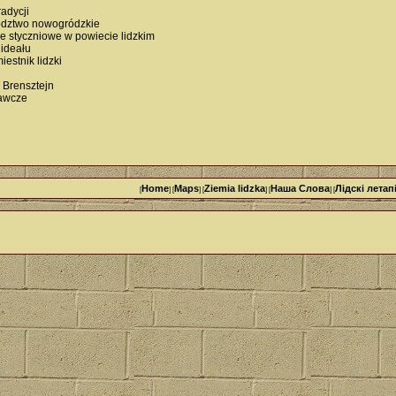
adycji
ództwo nowogródzkie
e styczniowe w powiecie lidzkim
ideału
iestnik lidzki
 Brensztejn
nawcze
Home
Maps
Ziemia lidzka
Наша Cлова
Лідскі летап
[
] [
] [
] [
] [