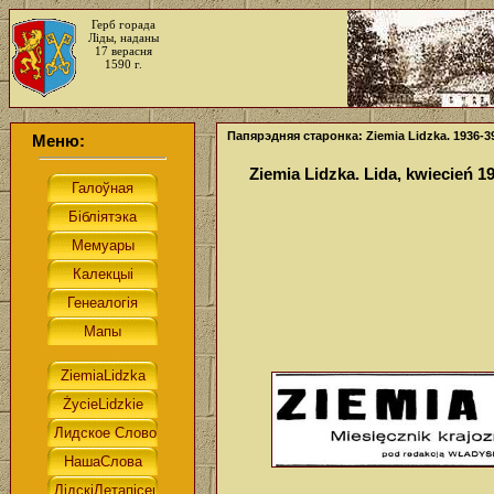
Герб горада
Ліды, наданы
17 верасня
1590 г.
Папярэдняя старонка: Ziemia Lidzka. 1936-3
Меню:
Ziemia Lidzka. Lida, kwiecień 19