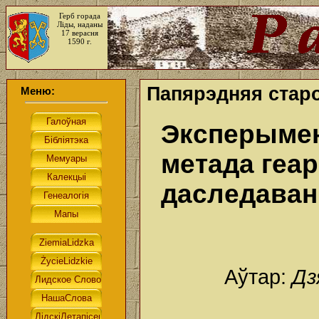
Герб горада
Ліды, наданы
17 верасня
1590 г.
Папярэдняя старо
Меню:
Эксперыме
метада геа
даследаван
Аўтар:
Дз