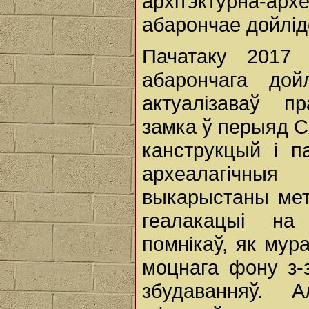
архітэктурна-арх
абарончае дойлід
Пачатаку 2017 
абарончага дой
актуалізаваў п
замка ў перыяд 
канструкцый і па
археалагічныя
выкарыстаны мет
геалакацыі на
помнікаў, як мур
моцнага фону з-
збудаванняў. 