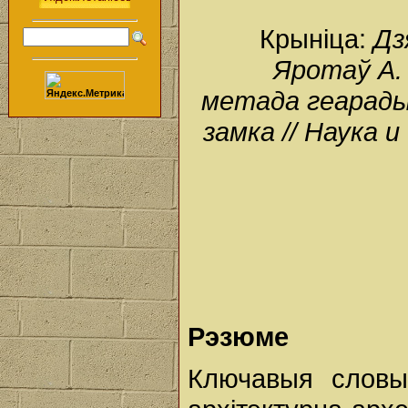
Крыніца:
Дз
Яротаў А.
метада геарады
замка // Наука и
Рэзюме
Ключавыя словы: