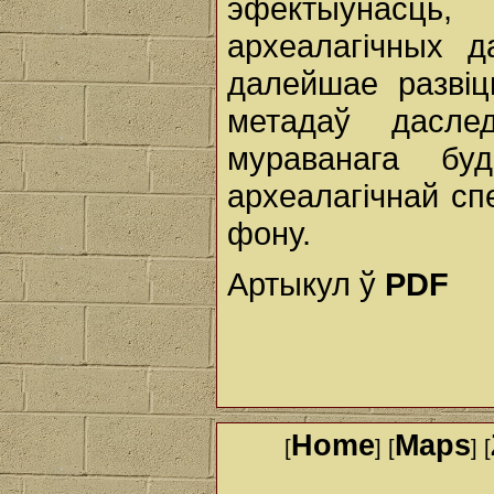
эфектыўнасць,
археалагічных д
далейшае развіц
метадаў даслед
мураванага буд
археалагічнай спе
фону.
Артыкул ў
PDF
Home
Maps
[
] [
] [