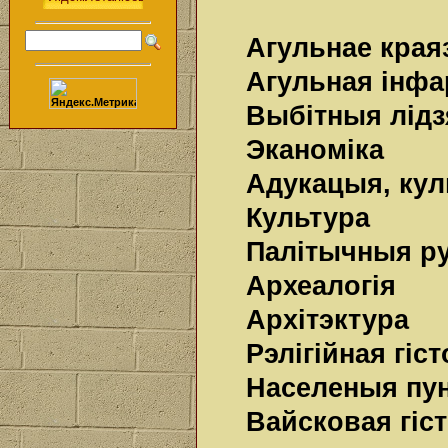
Агульнае края
Агульная інфа
Выбітныя лідз
Эканоміка
Адукацыя, кул
Культура
Палітычныя ру
Археалогія
Архітэктура
Рэлігійная гіс
Населеныя пу
Вайсковая гіс