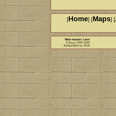
Home
Maps
[
] [
] [
Web-master: Leon
© Pawet 1999-2009
PaWetCMS® by NOX