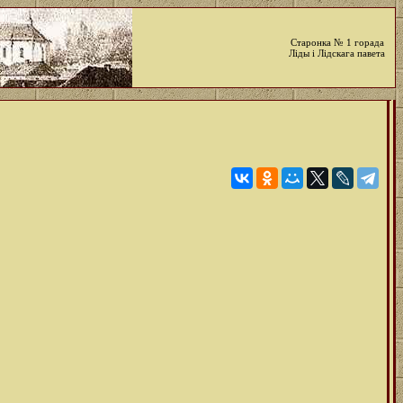
Старонка № 1 горада
Ліды і Лідскага павета