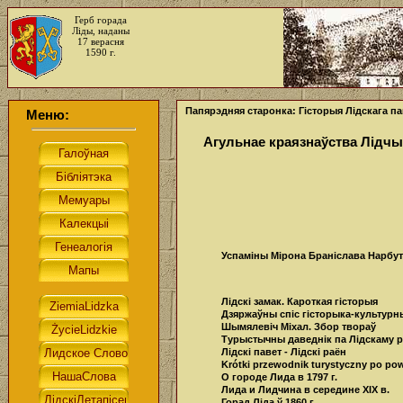
Герб горада
Ліды, наданы
17 верасня
1590 г.
Папярэдняя старонка: Гісторыя Лідскага па
Меню:
Агульнае краязнаўства Лід
Успаміны Мірона Брaніслава Нарбута.
Лідскі замак. Кароткая гісторыя
Дзяржаўны спіс гісторыка-культур
Шымялевіч Міхал. Збор твораў
Турыстычны даведнік па Лідскаму 
Лідскі павет - Лідскі раён
Krótki przewodnik turystyczny po po
О городе Лида в 1797 г.
Лида и Лидчина в середине XIX в.
Горад Ліда ў 1860 г.