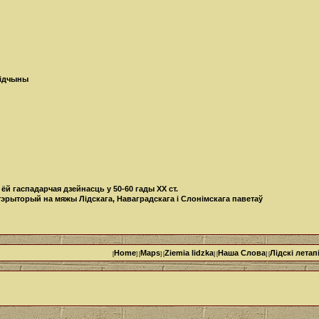
Лідчыны
 ёй гаспадарчая дзейнасць у 50-60 гады ХХ ст.
рыторый на мяжы Лідскага, Наваградскага і Слонімскага паветаў
Home
Maps
Ziemia lidzka
Наша Cлова
Лідскі летап
[
] [
] [
] [
] [