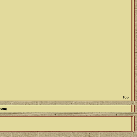
Top
ісец
]