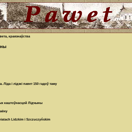
вета, краязнаўства
чыны
 Лiда i лiдзкi павет 150 гадоў таму
ных каштоўнасцей Лідчыны
раёну
wiatach Lidzkim i Szczuczyńskim