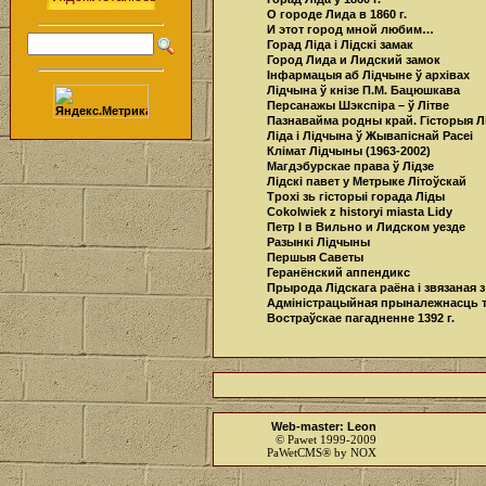
О городе Лида в 1860 г.
И этот город мной любим…
Горад Ліда і Лідскі замак
Город Лида и Лидский замок
Інфармацыя аб Лідчыне ў архівах
Лідчына ў кнізе П.М. Бацюшкава
Персанажы Шэкспіра – ў Літве
Пазнавайма родны край. Гіcторыя 
Лiда i Лiдчына ў Жывапiснай Расеi
Клімат Лідчыны (1963-2002)
Магдэбурскае права ў Лiдзе
Лідскі павет у Метрыке Літоўскай
Трохі зь гісторыі горада Ліды
Cokolwiek z historyi miasta Lidy
Петр I в Вильно и Лидском уезде
Разынкі Лідчыны
Першыя Саветы
Геранёнский аппендикс
Прырода Лідскага раёна і звязаная з
Адміністрацыйная прыналежнасць тэ
Востраўскае пагадненне 1392 г.
Web-master: Leon
© Pawet 1999-2009
PaWetCMS® by NOX