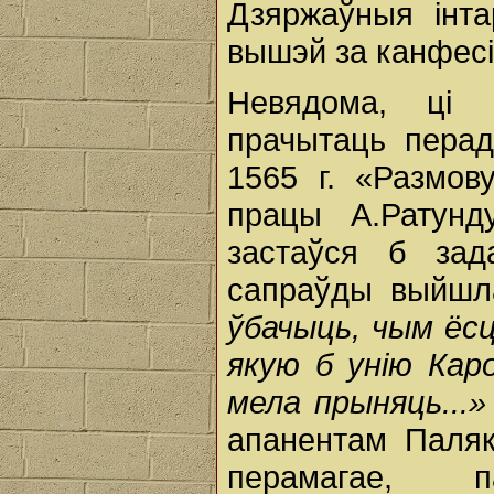
Дзяржаўныя інта
вышэй за канфесі
Невядома, ці 
прачытаць перад
1565 г. «Размов
працы А.Ратунд
застаўся б зад
сапраўды выйшл
ўбачыць, чым ёсц
якую б унію Кар
мела прыняць...»
апанентам Паляк
перамагае, 