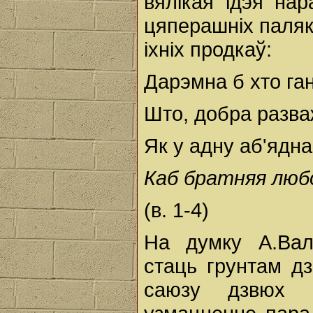
вялікая ідэя на
цяперашніх паляк
іхніх продкаў:
Дарэмна б хто ган
Што, добра разва
Як у адну аб'ядна
Каб братняя любо
(в. 1-4)
На думку А.Вал
стаць грунтам дз
саюзу дзвюх к