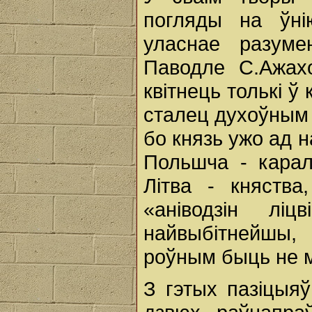
погляды на ўні
уласнае разуме
Паводле С.Ажах
квітнець толькі ў
сталец духоўным 
бо князь ужо ад 
Польшча - карал
Літва - княств
«аніводзін лі
найвыбітнейшы
роўным быць не
З гэтых пазіцыяў