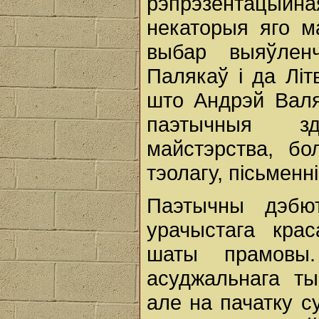
рэпрэзентацыйна
некаторыя яго ма
выбар выяўлен
Палякаў i да Лі
што Андрэй Валя
паэтычныя зд
майстэрства, бо
тэолагу, пісьменн
Паэтычны дэбю
урачыстага кра
шаты прамовы
асуджальнага ты
але на пачатку 