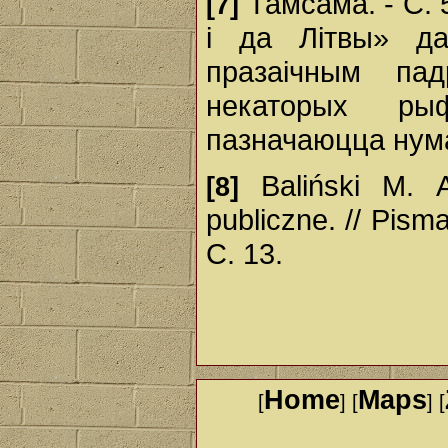
Тамсама. - С. 
[7]
i да Літвы» д
празаічным пад
некаторых ры
пазначаюцца нума
Baliński М. A
[8]
publiczne. // Pism
C. 13.
Home
Maps
[
] [
] [