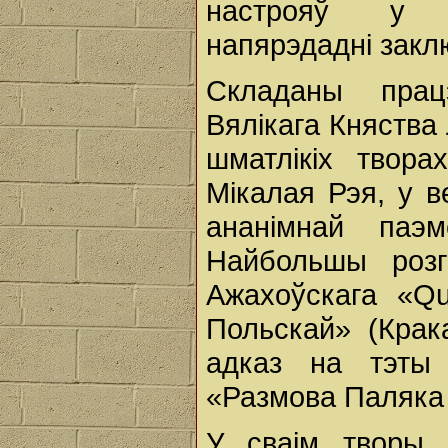
настрояў у бе
напярэдадні заклю
Складаны прац
Вялікага Княства
шматлікіх твора
Мікалая Рэя, у в
ананімнай паэ
Найбольшы розг
Ажахоўскага «Qu
Польскай» (Крака
адказ на тэты 
«Размова Паляка 
У сваім творы 