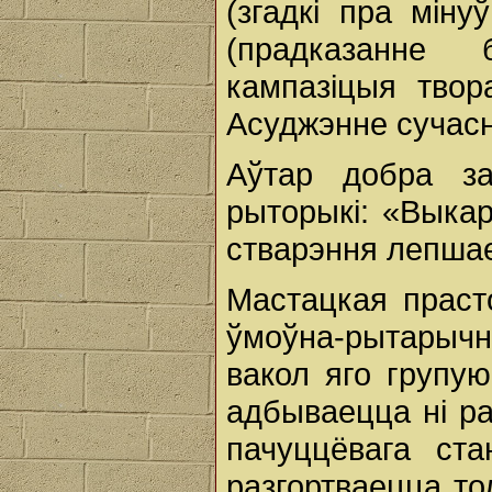
(згадкі пра мін
(прадказанне 
кампазіцыя твора
Асуджэнне сучасні
Аўтар добра за
рыторыкі: «Выка
стварэння лепшае
Мастацкая праст
ўмоўна-рытарыч
вакол яго групую
адбываецца ні ра
пачуццёвага ста
разгортваецца то