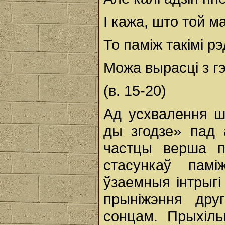
I кажа, што той м
То паміж такімі р
Можа вырасці з гэ
(в. 15-20)
Ад усхвалення ш
ды згодзе» пад
частцы верша п
стасункаў памі
ўзаемныя інтрыгі
прыніжэння дру
сонцам. Прыхіль