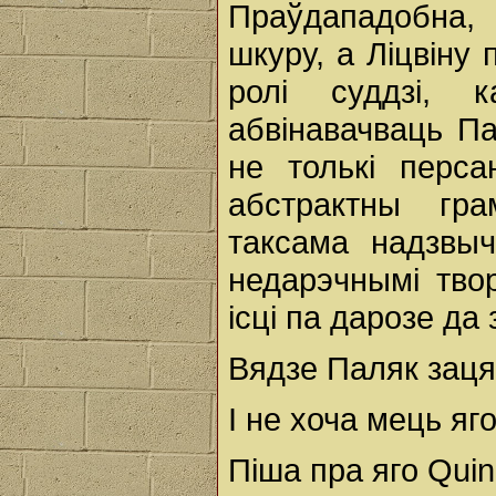
Праўдападобна,
шкуру, a Ліцвіну
ролі суддзі, 
абвінавачваць Па
не толькі перса
абстрактны гр
таксама надзвыч
недарэчнымі тво
ісці па дарозе да 
Вядзе Паляк зацят
I не хоча мець яг
Піша пра яго Quin