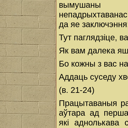
вымушаны к
непадрыхтаванасц
да яе заключэння
Тут паглядзіце, в
Як вам далека яш
Бо кожны з вас н
Аддаць суседу хво
(в. 21-24)
Працытаваныя ра
аўтара ад першап
які аднолькава с