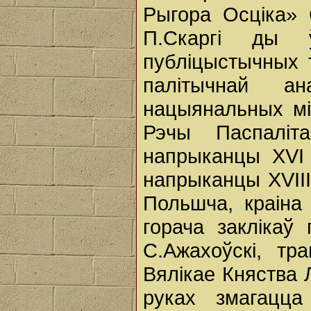
Рыгора Осціка» 
П.Скаргі ды 
публіцыстычных 
палітычнай ан
нацыянальных мі
Рэчы Паспаліт
напрыканцы XVI 
напрыканцы XVIII
Польшча, краіна 
горача заклікаў
С.Ажахоўскі, т
Вялікае Княства Л
руках змагацца