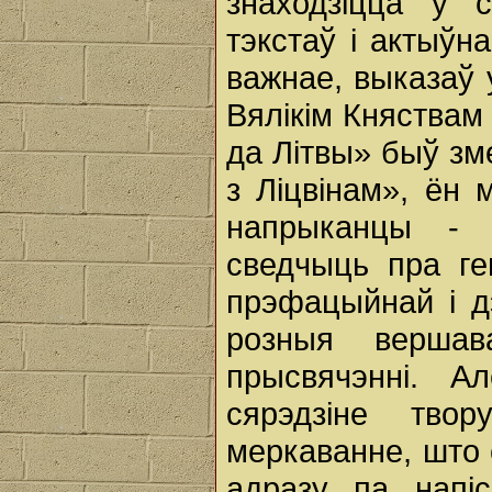
знаходзіцца ў 
тэкстаў i актыўна
важнае, выказаў
Вялікім Княствам 
да Літвы» быў з
з Ліцвінам», ён 
напрыканцы - 
сведчыць пра г
прэфацыйнай i дэ
розныя вершав
прысвячэнні. А
сярэдзіне тво
меркаванне, што с
адразу па напі