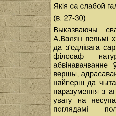
Якія ca слабой г
(в. 27-30)
Выказваючы сва
А.Валян вельмі х
да з'едлівага са
філосаф нат
абвінавачванне 
вершы, адрасаван
найперш да чыта
паразумення з ап
увагу на несупа
поглядамі по