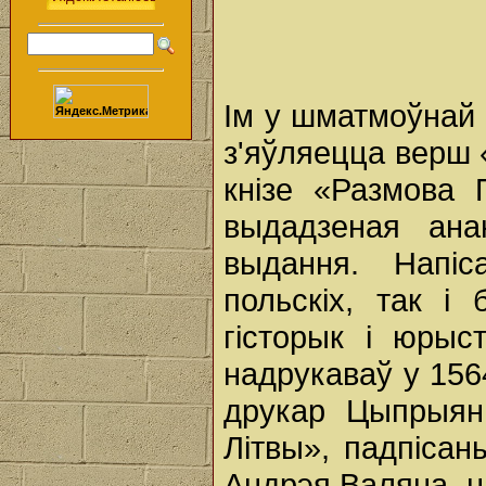
Ім у шматмоўнай 
з'яўляецца верш 
кнізе «Размова 
выдадзеная ана
выдання. Напі
польскіх, так i
гісторык i юрыст
надрукаваў у 1564
друкар Цыпрыян
Літвы», падпісан
Андрэя Валяна, н