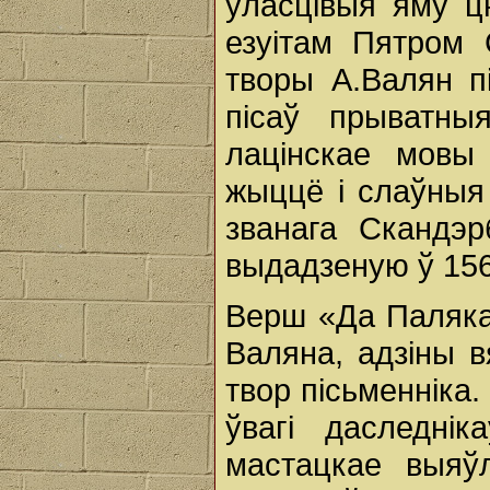
ўласцівыя яму ц
езуітам Пятром 
творы А.Валян п
пісаў прыватны
лацінскае мовы 
жыццё i слаўныя
званага Скандэр
выдадзеную ў 1569
Верш «Да Палякаў
Валяна, адзіны 
твор пісьменніка
ўвагі даследні
мастацкае выяўл