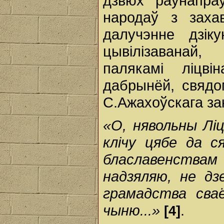
дзвюх раўнапра
народаў з заха
далучэнне дзік
цывілізаванай
палякамі ліцв
дабрынёй, свядо
С.Ажахоўскага зак
«О, нявольны Ліц
клічу цябе да с
блаславенства
надзяляю, не дз
грамадства сваё
чыню...»
.
[4]