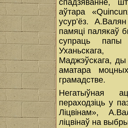
спадзяванне, ш
аўтара «Quincu
усур'ёз. А.Валя
памяці палякаў б
супраць папы
Уханьскага, п
Маджэўскага, ды 
аматара моцны
грамадстве.
Негатыўная ац
пераходзіць у п
Ліцвінам», А.
ліцвінаў на выбры