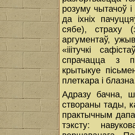
розуму чытачоў i
да іхніх пачуцця
сябе), страху 
аргументаў, ужы
«ііітучкі сафіс
спрачацца з по
крытыкуе пісьме
плеткара i блазна
Адразу бачна, 
створаны тады, к
практычным дапа
тэксту: навуко