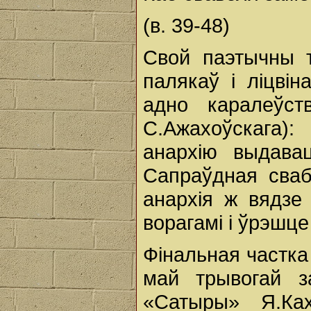
(в. 39-48)
Свой паэтычны т
палякаў i ліцвін
адно каралеўст
С.Ажахоўскага)
анархію выдава
Сапраўдная сва
анархія ж вядзе
ворагамі i ўрэшце
Фінальная частка
май трывогай з
«Сатыры» Я.Ках