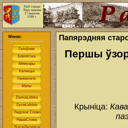
Герб горада
Ліды, наданы
17 верасня
1590 г.
Папярэдняя старо
Меню:
Першы ўзор
Крыніца:
Кава
паэ