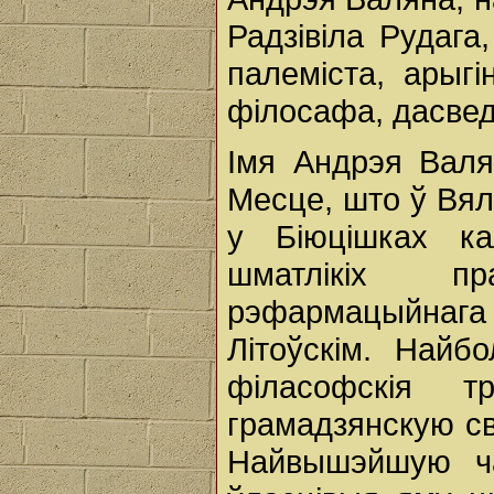
Радзівіла Рудага
палеміста, арыгі
філосафа, дасвед
Імя Андрэя Валя
Месце, што ў Вял
у Біюцішках к
шматлікіх пр
рэфармацыйнага 
Літоўскім. Найб
філасофскія 
грамадзянскую с
Найвышэйшую ча