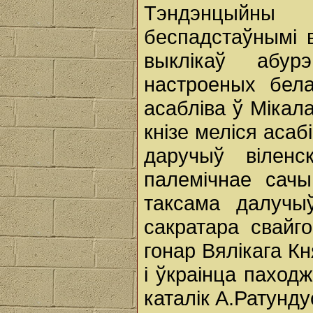
Тэндэнцыйны
беспадстаўнымі 
выклікаў абур
настроеных бела
асабліва ў Мікала
кнізе меліся асаб
даручыў віленс
палемічнае сачы
таксама далучы
сакратара свайг
гонар Вялікага Кн
i ўкраінца паход
каталік А.Ратундус