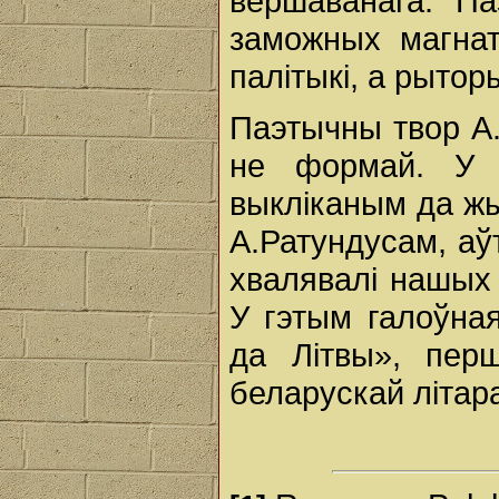
вершаванага. П
заможных магната
палітыкі, а рыторы
Паэтычны твор А.
не формай. У 
выкліканым да жы
А.Ратундусам, аў
хвалявалі нашых 
У гэтым галоўна
да Літвы», перш
беларускай літар