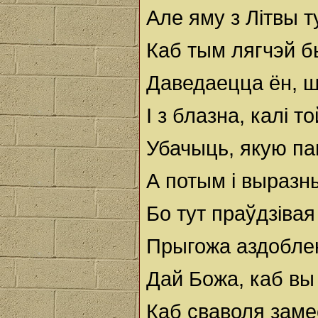
Але яму з Літвы т
Каб тым лягчэй б
Даведаецца ён, ш
I з блазна, калі 
Убачыць, якую па
А потым i выразн
Бо тут праўдзівая
Прыгожа аздоблен
Дай Божа, каб вы
Каб сваволя замес