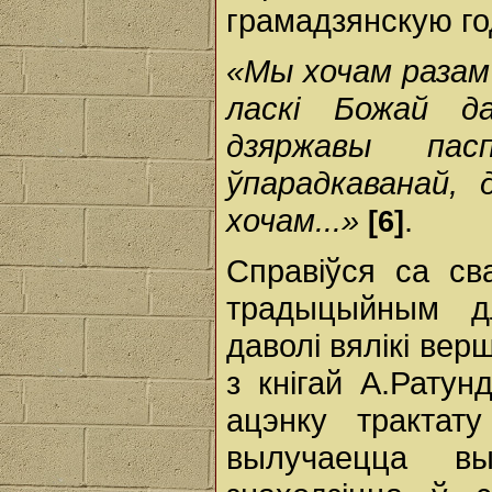
грамадзянскую год
«Мы хочам разам 
ласкі Божай д
дзяржавы пас
ўпарадкаванай,
хочам...»
.
[6]
Справіўся ca св
традыцыйным дл
даволі вялікі верш
з кнігай А.Рату
ацэнку трактат
вылучаецца вы