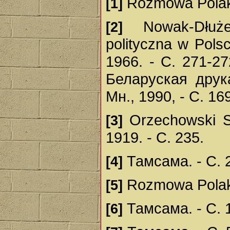
Rozmowa Polaka 
[1]
Nowak-Dłużew
[2]
polityczna w Pol
1966. - C. 271-
Беларуская друка
Мн., 1990, - С. 16
Orzechowski S. 
[3]
1919. - С. 235.
Тамсама. - С. 
[4]
Rozmowa Polaka 
[5]
Тамсама. - С. 
[6]