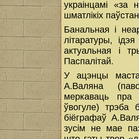
украінцамі «за 
шматлікіх паўстан
Банальная i неа
літаратуры, ідэ
актуальная i тр
Паспалітай.
У ацэнцы маста
А.Валяна (пав
меркаваць пра 
ўвогуле) трэба
біёграфаў А.Валя
зусім не мае па
што гэты твор «д