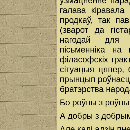
узмацненне пара
галава кіравала
продкаў, так па
(зварот да гіст
нагодай для 
пісьменніка на 
філасофскіх тракт
сітуацыя цяпер,
прынцып роўнасці
братэрства народа
Бо роўны з роўны
А добры з добрым
Але калi адзін пн