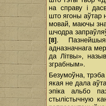
на справу i дас
што ягоны аўтар 
мовай, маючы зна
шчодра запраўляў
. Пазнейшыя
[8]
адназначнага мер
да Літвы», назы
зграбным».
Безумоўна, трэба
якая не дала аўт
эпіка альбо па
стылістычную ка