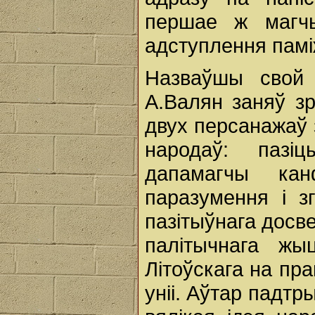
першае ж магчы
адступлення памі
Назваўшы свой
А.Валян заняў з
двух персанажаў з
народаў: пазіц
дапамагчы ка
паразумення i з
пазітыўнага досв
палітычнага жы
Літоўскага на пр
уніі. Аўтар падтры