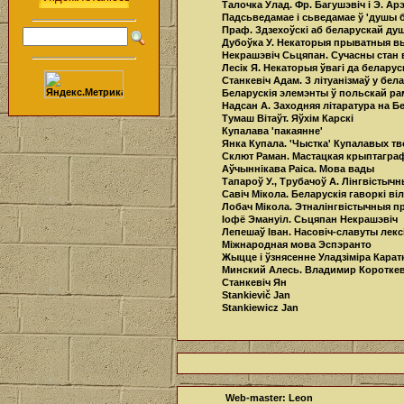
Талочка Ўлад. Фр. Багушэвіч i Э. А
Падсьведамае і сьведамае ў 'душы 
Праф. Здзехоўскі аб беларускай ду
Дубоўка У. Некаторыя прыватныя в
Некрашэвіч Сьцяпан. Сучасны стан
Лесік Я. Некаторыя ўвагі да белару
Станкевіч Адам. З літуанізмаў у бел
Беларускія элемэнты ў польскай ра
Надсан А. Заходняя літаратура на Бел
Тумаш Вiтаўт. Яўхім Карскі
Купалава 'пакаянне'
Янка Купала. 'Чыстка' Купалавых т
Склют Раман. Мастацкая крыптаграф
Аўчыннікава Paica. Мова вады
Тапароў У., Трубачоў А. Лінгвістыч
Савіч Мікола. Беларускія гаворкі в
Лобач Мікола. Этналінгвістычныя 
Іофё Эмануіл. Сьцяпан Некрашэвіч
Лепешаў Іван. Насовіч-славуты лек
Міжнародная мова Эспэранто
Жыцце і ўзнясенне Уладзіміра Карат
Минский Алесь. Владимир Короткев
Станкевіч Ян
Stankievič Jan
Stankiewicz Jan
Web-master: Leon