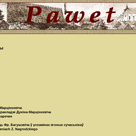
ры
-Марцінкевіча
еракладзе Дуніна-Марцінкевіча
наречие
ь Фр. Багушэвіча ў успамінах ягоных сучасьнікаў
niach Z. Nagrodzkiego