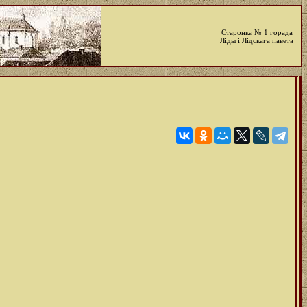
Старонка № 1 горада
Ліды і Лідскага павета