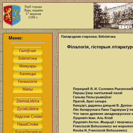
Герб горада
Ліды, наданы
17 верасня
1590 г.
Папярэдняя старонка: Бібліятэка
Меню:
Філалогія, гісторыя літарату
Порецкий Я. И. Соломон Рысинский
Першы ўзор палітычнай паэзіі
Гальяш Пельгрымоўскі
Пратэй, брат сатыра
Канцэрт, дадзены дзецьмі В. Дуніна
Лёс беларускага Пана Тадэвуша ў п
Что такое древнее западнорусское 
Луцкевіч Іван. Аль Кітаб
Луцкевіч Антон. Жыцьцё і творчасьц
Franciszek Bohuszewicz we wspomnie
Rouba N. Franciszek Bohuszewicz