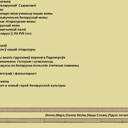
рэшчыха
беларускай' Сыракомлі
шы
ыпадкі мілагучнасьці нашае мовы
 вывучэньня беларускай мовы
скае літаратурнае мовы
арускай мове
мантычнай паэзіі
арусі ў XV-XVII стст.
вораў
ія ў нашай літаратуры
ны аналіз гідронімаў верхняга Падняпроўя
іленшчыны: гісторыя i сучаснасьць
працэсы на беларуска-польскім этнічным памежжы
сікограф і фалькларыст
кевіча
ич и новый герой беларусской культуры
Home
Maps
Ziemia lidzka
Наша Cлова
Лідскі летап
[
] [
] [
] [
] [