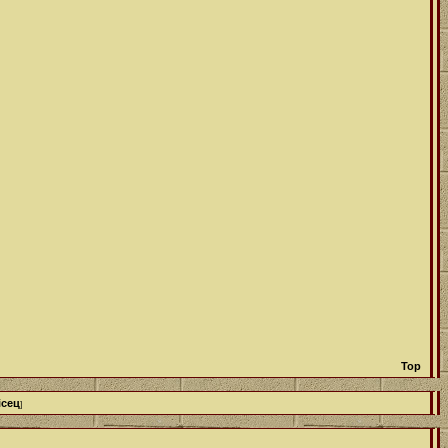
Top
ісец
]