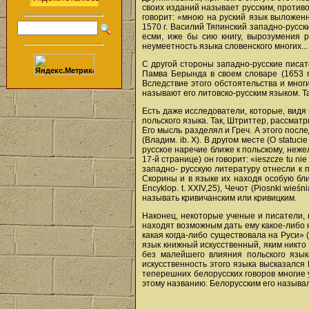
своих изданий называет русским, противо
говорит: «мною на руский язык выложен
1570 г. Василий Тяпинский западно-русс
есми, иже бы сию книгу, вырозумения 
неумеетность языка словенского многих..
С другой стороны западно-русские писат
Памва Берында в своем словаре (1653 г.)
Вследствие этого обстоятельства и мног
называют его литовско-русским языком. Т
Есть даже исследователи, которые, видя
польского языка. Так, Штриттер, рассматр
Его мысль разделял и Греч. А этого посл
(Владим. ib. X). В другом месте (O statuc
русское наречие ближе к польскому, нежел
17-й странице) он говорит: «ieszcze tu ni
западно- русскую литературу отнесли к по
Скорины и в языке их находя особую близос
Encyklop. t. XXIV,25), Чечот (Piosnki wie
называть кривичанским или кривицким.
Наконец, некоторые ученые и писатели, к
находят возможным дать ему какое-либо на
какая когда-либо существовала на Руси» (
язык книжный искусственный, яким никто н
без малейшего влияния польского язык
искусственность этого языка высказался 
теперешних белорусских говоров многие 
этому названию. Белорусским его называли о