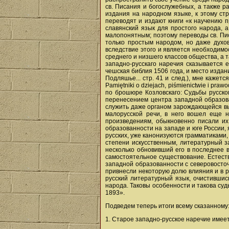
св. Писания и богослужебных, а также р
издания на народном языке, к этому ст
переводят и издают книги «к научению п
славянский язык для простого народа, 
малопонятным; поэтому переводы св. Пи
только простым народом, но даже духов
вследствие этого и является необходимо
среднего и низшего классов общества, а 
западно-русскаго наречия сказывается 
чешская библия 1506 года, и место издан
Подляшье... стр. 41 и след.), мне кажетс
Pamiętniki о dziejach, piśmienictwie i pra
по брошюре Козловскаго: Судьбы русского
перенесением центра западной образова
служить даже органом зарождающейся выс
малорусской речи, в него вошел еще н
произведениям, обыкновенно писали их
образованности на западе и юге России,
русских, уже канонизуются грамматиками,
степени искусственным, литературный з
несколько обновивший его в последнее 
самостоятельное существование. Естест
западной образованности с северовосточ
привнесли некоторую долю влияния и в ру
русский литературный язык, очистившис
народа. Таковы особенности и такова суд
1893».
Подведем теперь итоги всему сказанному
1. Старое западно-русское наречие имее