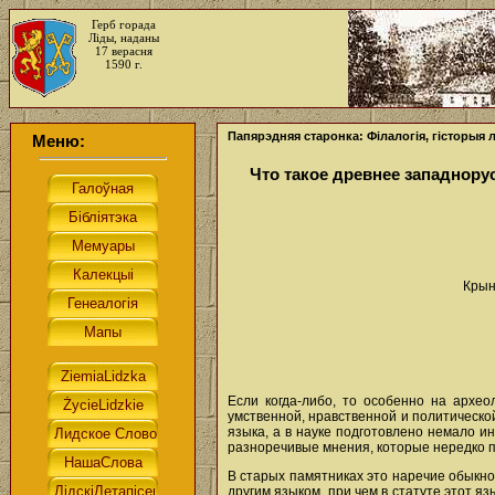
Герб горада
Ліды, наданы
17 верасня
1590 г.
Папярэдняя старонка: Філалогія, гісторыя 
Меню:
Что такое древнее западнору
Крын
Если когда-либо, то особенно на архео
умственной, нравственной и политическо
языка, а в науке подготовлено немало 
разноречивые мнения, которые нередко п
В старых памятниках это наречие обыкнов
другим языком, при чем в статуте этот я