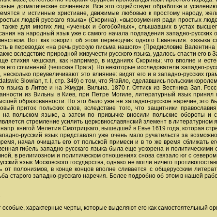
азные догматические сочинения. Все это содействует обработке и усилени
ремятся и истинные христиане, движимые любовью к простому народу, же
ростых людей русскаго языка» (Скорина), «вырозумения ради простых людей»
а также для многих лиц «ученых и богобойных», слышавших в устах высше
сания на народный язык уже с самого начала подпадения западно-русских о
енством. Вот как говорит об этом переводчик одного Евангелия: «языка с
сть в переводах «на речь русскую письма нашого» (Предисловие Валентина 
также вследствие природной живучести русского языка, удалось спасти его в 
еще стихия чешская, как например, в изданиях Скорины; что вполне и есте
ия его сочинений (чешская Прага). Но некоторые исследователи западно-рус
я, несколько преувеличивают это влияние: видят его и в западно-русских гра
wodatswic Slowian, т. I, стр. 349) о том, что Ягайло, сделавшись польским корол
 языка в Литве и на Жмуди. Вильна. 1870 г. Оттиск из Вестника Зап. России;
нности из Вильны в Киев, при Петре Могиле, литературный язык принял в 
шей образованности. Но это было уже не западно-русское наречие; это бы
овый приток польских слов, вследствие того, что защитники православ
 на польском языке, а затем по привычке вносили польские обороты и с
 является стремление усилить церковнославянский элемент в литературном 
 напр. книгой Мелетия Смотрицкаго, вышедшей в Евье 1619 года, которая стр
ападно-русский язык представлял уже очень мало ручательств за возможно
время, начал очищать его от польской примеси и в то же время сближать 
венная гибель западно-русскаго языка была еще ускорена и политическими
ной, в религиозном и политическом отношениях снова связало юг с севером
сский язык Московского государства, однако не могли ничего противопостав
ь от полонизмов, в конце концов вполне сливается с общерусским литера
ьба старого западно-русскаго наречия. Более подробно об этом в нашей работ
:
т особые, характерные черты, которые выделяют его как самостоятельный ор