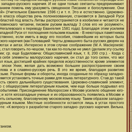
ю западно-русского наречия. И не одни только сектанты предпринимают
ланием помочь ему уразуметь священное Писание и богослужение. Они
 (Учительное Евангелие 1596 г.) и т. п. Это и естественно. Церковно-
го класса общества речь полонизованную, становится в Западной Руси
бластей под власть Литвы распространяются в изобилии и читаются не
ловенскаго читаючи, писмом руским выкладу 3 слов его не розумеют»,
Негалевскаго к переводу Евангелия 1581 года). Благодаря этим усилиям
Западной Руси от поглощения польским языком. - В некоторых памятниках
ственно, если иметь в виду его пособия, главнейшим из которых была
ского наречия (как Головацкий: Черты домашняго быта-русских дворян на
мотах и актах. Интересно в этом случае соображение (W. A. Maciejowski:
ем, стал говорить по-чешски, так как по-польски не умел (делаем эту ссылку
 ср. еще Будиловича: Общеславянский язык, т. II, 200 стр.). - Когда с
себя элементы малорусскаго наречия, он стал до того силен, что мог
л язык, достигший крайних пределов искусственности: кроме элементов
ия эпохи Унии, желая дать возможно большее распространение своим
лова и в славяно-русскую речь. В это же время, благодаря развитию
языке. Разные формы и обороты, иногда созданные по образцу западно-
емится установить точные рамки для языка литературного. Став до такой
сть своего дальнейшего существования. Церковно-славянский элемент,
его с общерусским литературным языком, чем еще больше подрывал его
 событиями. Присоединение Малороссии к Москве усилило общение юго-
; и хотя югозападные ученые и их образованность появились в Москве и
ить сильному, благозвучному московскому языку. Таким образом западно-
турным языком. Местные особенности остаются лишь в устах простого
е: «К вопросу о разработке старого западно- русскаго наречия. Вильна.
ганизм.