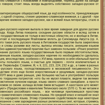
нно сливаются с псковскими и новгородскими, теряясь далее на западе
 говоров; стоит лишь всегда выделять собственно западно-русское от
 характеризующие общерусский язык, да ещt особенности, принадлежащие
 одной стороны, стихия церковно-славянская книжная, а с другой - при
речие книжное западно-русское, как и всякий язык литературы, стало в
дно-русского наречия выпала в свое время завидная для других русских
ода. Когда Литва покорила соседние русские области и вслед затем в
осударственным не только в восточных областях, но и вообще в Литве.
товт и последующие Ягайловичи вплоть до Сигизмунда Августа (ср. А.
ли, что такая роль русского языка в Литовском государстве была закреплена
ми и словы рускими вси листы, выписы ипозвы писати, анеишим езыком
ебно-административной практике был заменен польским: «Pisarz powinien
 признание русского языка государственным было первым обстоятельством,
твенным языком, западно-русское наречие по необходимости сделалось
ев, впоследствии, особенно с XVI века, приняло в себя обильный приток
нты польского языка, к счастью для первого - почти исключительно в
вольфа: Славяне, ІІІ, ч. ІІ, 221, 223, 224, 232 и др., а также в разных
-русскаго языка, господствовавшего в московской письменности. Это
едствие этого еще более искусственным и уродливым, западно-русское
 ХУП века и даже раньше, уже большею частью и употребляет польскую
з тогдашних патриотов: «хто бы не мусил плакати, видечи так великих
овстипном оучоном народе, езыка своего славнаго занедбане. а просто
 писмом се своим. азлаща вслове бжем встыдают. А наостанок што может
уют» (Предисловие к евангелию Тяпинскаго около 1570 г.). То же читаем и
ловенскаго российскаго языка, - вси человеци приложишася простому
граматическаго словенскаго языкаа. Но средний класс и низший не знал
исто народного языка. Этому стремлению содействовали еще некоторые
язанное с ним зарождение разных религиозных сект, которые, стремясь
 Поэтому на народном западно-русском языке появляются переводы книг