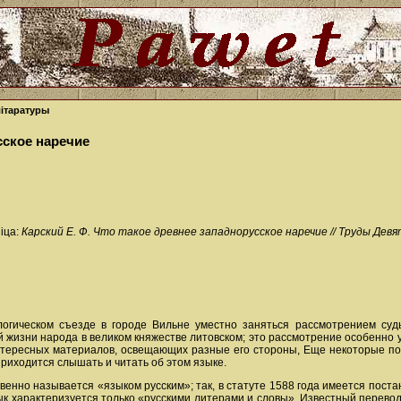
літаратуры
сское наречие
іца:
Карский Е. Ф. Что такое древнее западнорусское наречие // Труды Девятог
логическом съезде в городе Вильне уместно заняться рассмотрением суд
й жизни народа в великом княжестве литовском; это рассмотрение особенно у
интересных материалов, освещающих разные его стороны, Еще некоторые по
риходится слышать и читать об этом языке.
енно называется «языком русским»; так, в статуте 1588 года имеется поста
зык характеризуется только «русскими литерами и словы». Известный перево