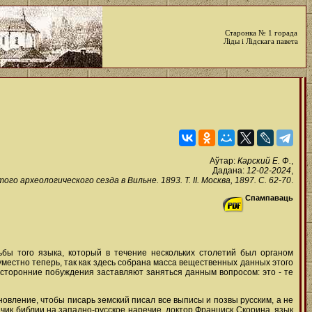
Старонка № 1 горада
Ліды і Лідскага павета
Аўтар:
Карский Е. Ф.
,
Дадана:
12-02-2024
,
о археологического сезда в Вильне. 1893. Т. II. Москва, 1897. С. 62-70
.
Спампаваць
ьбы того языка, который в течение нескольких столетий был органом
местно теперь, так как здесь собрана масса вещественных данных этого
сторонние побуждения заставляют заняться данным вопросом: это - те
новление, чтобы писарь земский писал все выписы и позвы русским, а не
дчик библии на западно-русское наречие, доктор Франциск Скорина, язык