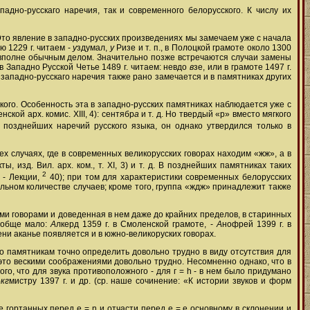
дно-русскаго наречия, так и современного белорусского. К числу их
. Это явление в западно-русских произведениях мы замечаем уже с начала
ю 1229 г. читаем -
у
здумал,
у
Ризе и т. п., в Полоцкой грамоте около 1300
о вполне обычным делом. Значительно позже встречаются случаи замены
в Западно Русской Четье 1489 г. читаем: невдо
в
зе, или в грамоте 1497 г.
западно-русскаго наречия также рано замечается и в памятниках других
кого. Особенность эта в западно-русских памятниках наблюдается уже с
нской арх. комис. ХІІІ, 4): сентябр
а
и т. д. Но твердый «р» вместо мягкого
з позднейших наречий русского языка, он однако утвердился только в
х случаях, где в современных великорусских говорах находим «жж», а в
ты, изд. Вил. арх. ком., т. XI, 3) и т. д. В позднейших памятниках таких
2
 - Лекции,
40); при том для характеристики современных белорусских
ельном количестве случаев; кроме того, группа «ждж» принадлежит также
ми говорами и доведенная в нем даже до крайних пределов, в старинных
вообще мало:
А
лкерд 1359 г. в Смоленской грамоте, -
А
нофрей 1399 г. в
ени аканье появляется и в южно-великоруских говорах.
по памятникам точно определить довольно трудно в виду отсутствия для
 это вескими соображениями довольно трудно. Несомненно однако, что в
о, что для звука противоположного - для г = h - в нем было придумано
р
кг
мистру 1397 г. и др. (ср. наше сочинение: «К истории звуков и форм
 гортанных перед е = n и отчасти перед е = е основному в склонении и