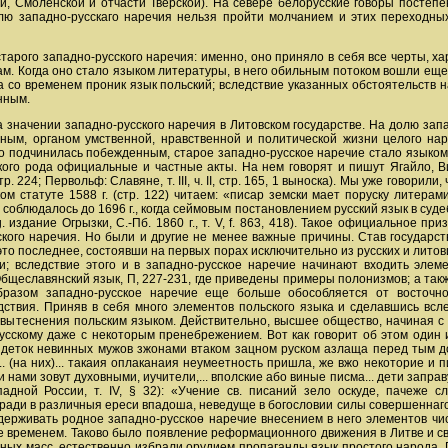
и, Смоленской и отчасти Тверской). На севере белорусские говоры постепе
лю западно-русскаго наречия нельзя пройти молчанием и этих переходных
 старого западно-русского наречия: именно, оно приняло в себя все черты,
. Когда оно стало языком литературы, в него обильным потоком вошли еще, с
 со временем проник язык польский; вследствие указанных обстоятельств на
нным.
 значении западно-русского наречия в Литовском государстве. На долю запа
ным, органом умственной, нравственной и политической жизни целого нар
подчинилась побежденным, старое западно-русское наречие стало языком г
кого рода официальные и частные акты. На нем говорят и пишут Ягайло, Ви
тр. 224; Первольф: Славяне, т. ІІІ, ч. ІІ, стр. 165, 1 выноска). Мы уже говори
ом статуте 1588 г. (стр. 122) читаем: «писар земски мает поруску литера
 соблюдалось до 1696 г., когда сеймовым постановлением русский язык в суд
еg. издание Огрызки, С.-Пб. 1860 г., т. V, f. 863, 418). Такое официальное
кого наречия. Но были и другие не менее важные причины. Став государс
то последнее, состоявши на первых порах исключительно из русских и литовц
и; вследствие этого и в западно-русское наречие начинают входить элеме
щеславянский язык, П, 227-231, где приведены примеры полонизмов; а также Пер
 образом западно-русское наречие еще больше обособляется от восточно
ствия. Приняв в себя много элементов польского языка и сделавшись всл
о вытеснения польским языком. Действительно, высшее общество, начиная с
усскому даже с некоторым пренебрежением. Вот как говорит об этом один и
о) деток невинных мужов зжонами втаком зацном руском азлаща перед тым д
... (на них)... такаия оплаканаия неумеетность пришла, же вжо некоторие и
нами зовут духовными, иучители,... вполские або виные писма... дети заправ
адной России, т. IV, § 32): «Учение св. писаний зело оскуде, пачеже с
ради в различныя ереси впадоша, неведуще в богословии силы совершеннаго 
ддерживать родное западно-русскоѳ наречие внесением в него элементов ч
 временем. Таково было появление реформационного движения в Литве и св
ных масс, естественно избрали орудием пропаганды язык простого народа.