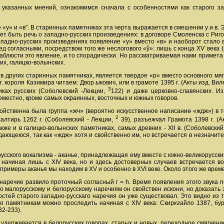
казанных мнений, ознакомимся сначала с особенностями как старого запа
те «у» и «в". В старинных памятниках эта черта выражается в смешении у и в
ожет быть речь о западно-русских произведениях: в договоре Смоленска с Риго
 западно-русских произведениях появление «у» вместо «в» и наоборот стал
ед согласными, посредством того же неслогового «ў»: лишь с конца ХѴ века (
аблюсти это явление, и то спорадически. Но рассматриваемая нами примета 
ких, галицко-волынских.
 в других старинных памятниках, является твердое «р» вместо основного мяг
 г. короля Казимира читаем: Двор
ы
кович, или в грамоте 1395 г. (Акты изд. Виле
3
иках русских (Соболевский -Лекции,
122) и даже церковно-славянских. И
еместно, кроме самых окраинных, восточных и южных говоров.
ойственна была группа «жч» (вероятно искусственное написаниѳ «ждж») в те
2
алтирь 1262 г. (Соболевский - Лекции,
39), разъе
жч
ал Грамота 1398 г. (Ак
кже и в галицко-волынских памятниках, самых древних - ХІІ в. (Соболевский
дающеюся, так как «ждж» хотя и свойственно им, но встречается в незначит
.
сского вокализма - аканье, принадлежащая ему вместе с южно-великорусски
 начиная лишь с ХIV века, но и здесь достоверных случаев встречается 
примеры аканья мы находим в XV и особенно в XVI веке. Около этого же врем
наречие развило проточный согласный г = h. Время появления этого звука 
что малорусскому и белорусскому наречиям он свойствен искони, но доказать
тей старого западно-русскаго наречия он уже существовал. Это видно из тог
по памятникам можно проследить начиная с XIV века: Скир
кг
айло 1387, бу
32-233).
 удерживается в белорусских говорах, старых и новых, переходное смягчение