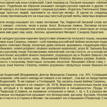
поставляя ему язык словенский. Свой перевод св. Писания называет «библия
ных». Подобным же образом называют западно-русское наречие и другие с
кий народ и его язык называет «зацным русским». Издатель Учительного Еван
ради простых людѳй, преложити на простую молву». В одном из следующ
. знову преложеньем его на язык наш простый руский якобы змертвых вскрешо
ели иногда называют его также литовским. Так, Лаврентий Зизаний слово к
 говорит: «петель: чески и руски. Когут. Волынски певень. Литовски петух»
ие русские исследователи начала нынешнего столетия и некоторые из поздн
акое имя дают ему, напр., Кеппен, архиепископ Филарет, Сахаров, Каратаев.
 в западно-русском наречии присутствие элементов польского языка, называю
ивая язык Скорины, говорит: «сей перевод российской библии несколько подход
еднего повторил Линде, несколько даже сильнее, выражаясь следующим образом
ie litewskim, ruskim jeżykiem i drukiem wydanym wiadomość, przez M. Samuela B
и к русскому языку. Рассматривая лексический состав статута, он в основу к
e iest koniec wszystkim słowom niepolskim, znayduiącym się w Ruskim Statucie
льской; так поступил, напр., Вишневский (Historya literatury polskiej. Krakó
ть к польскому. Некоторые польские писатели: Ярошевич (Obraz Litwy, t. II. 13
śniacze znad Niemna i Dżwimy, niektóre przysłowia i idiotyzmy,w mowie Sławiano
ак Бодянский (Владимиров: Доктор Франциска Скорина, стр. ХП), Головацкий
званиѳ. «Им никто никогда не говорил и не говорит... (так как он представл
Бодянский). То же говорит и Головацкий. Так, касаясь языка библии Скорины,
икогда не говорил и не говорит» (ib. ХѴІІ). Впрочем, относительно языка гр
а, который в то время еще не употреблялся в письменности» (Труды VI 
Первольф (Славяне, их взаимные отношения и связи, т. Ш, ч. ІІ, в разных 
ученые исследователи называют его белорусским, как напр. Буслаев, Огоно
тчасти и в старину в Москве; так называет его и Крыжанич (Первольф: Славяне...