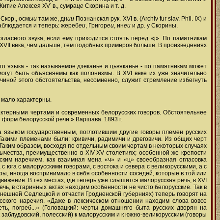
Житие Алексея ХѴ в., сумра
це
Скорина и т. д.
Скор., осм
ыи
там же, дн
ии
Познанская рук. XVI в. (Archiv fur slav. Phil. IX) и
наблюдается и теперь: жереб
еи
, Григор
еи
, ин
еи
и др. у Скорины.
ласного звука, если ему приходится стоять перед «j». По памятникам
и ХVII века; чем дальше, тем подобных примеров больше. В произведениях
го языка - так называемое дзеканье и цьвяканье - по памятникам может
огут быть объясняемы как полонизмы. В XVI веке их уже значительно
чиной этого обстоятельства, несомненно, служит стремление избегнуть
, мало характерны.
рактерными чертами и современных белорусских говоров. Обстоятельнее
и форм белорусской речи.» Варшава. 1893 г.
ва языком государственным, поглотившим другие говоры племен русских
Такими племенами были: кривичи, радимичи и дреговичи. Из общих черт
Таким образом, восходя по отдельным своим чертам в некоторых случаях
ычества, преимущественно в XIV-XV столетиях; особенной же крепости
сским наречием, как взаимная мена «ч» и «ц» своеобразная огласовка
с юга с малорусскими говорами, с востока и севера с великорусскими, а с
ры, иногда воспринимало в себя особенности соседей, которые в той или
ижение. В тех местах, где теперь уже слышится малорусская речь, в XVI
ечь, в старинных актах находим особенности не чисто белорусские. Так в
нынешней Седлецкой и отчасти Гродненской губерниях) теперь говорят на
сского наречия. «Даже в лексическом отношении находим слова вовсе
ть, погреб...» (Головацкий: черты домашняго быта русских дворян на
к заблудовский, полесский) к малорусским и к южно-великорусским (говоры