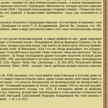
 руска», перевел он «всю библию рускаго языка», о книгах переведенных
таринные писатели. Переводчик евангелия на западно-русское наречие
гелия 1569 г. Григорий Александрович Ходкевич говорит: «Помыслил был
их его изданий в предисловии прибавлено: «зась пре незнаемость и
н».
атехизиса объясняет следующим образом: «по-литовски оглашение»; или
 (Приводим по книге П. В. Владимирова: Доктор Фр. Скорина, стр. ХІІ).
ейших, имея в виду противопоставить этот язык литературному, иногда
т его русско-польским языком, а самые крайние из них - даже наречием
ит к польскому языку». (Владимиров: Доктор Франциск Скорина, стр. ІІІ).
 о западно-русском языке: «tak bardzo do polszczyzny zblizony dyalekt»
ogumiła Linde. W Warszawie. 1816.) тот же Линде доказывает, что западно-
ладет польский язык и русские слова отмечает лишь как заносные. Так (на
 Litewskim». За Линде последовали другие польские писатели, которые даже
w. 1851. VIII), рассматривая в истории польской литературы произведения
3), Нарбут Histor. Nar. Litowskiego, t. III, 262-263), Рогальский (Wielka
-krewickiej. Wilno. 1846) - находят очень удобным западно-русское наречие
 (ib. XVII) называют этот язык крайне искусственным и поэтому даже не
яет) самую отвратительную смесь, какую только можно себе представить и
 он пишет: «то язык ни белорусский, ни великорусский, ни малорусский, а
амот Головацкий выражается иначе: «язык грамот (XVI в.) чистый русский,
археологического съезда, стр. 424). В последнее время за крайнюю
местах). Наконец, вследствие преобладания в этом наречии особенностей
вский, Житецкий, Соболевский, Недешев, Владимиров. Мы тоже склонны к
 т. III, ч. ІІ, 161).