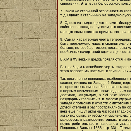
спряжении. Эта черта белорусского конс
7. Такою же старинной особенностью явля
т. д. Однако в старинных же западно-русс
8. Одною из выдающихся примет белорус
собственно западно-русским, это явление
галицко-волынских эта примета встречаетс
9. Самая характерная черта теперешних 
быть прослежено лишь в сравнительно п
больше, но вообще говоря, постановка «
необычных начертаний «дз» и «ц», соста
В XIV и XV веках изредка появляются и м
Вот в общем главнейшие черты старого з
этого вопроса мы касались в сочинениях «
Так постепенно появились особенности с
славян, живших по Западной Двине, верх
говоров этих племен и образовалось ста
к первым письменным произведениям на 
достигло, как увидим, в XVI веке. Мен
безударных гласных и т. п. мелочи удержа
запада с польским и отчасти с литовским
другой степени и распространялись по ок
веке еще пишут акты на чистом западно-р
актах полоцких, витебских и смоленских 
малорусском разноречии, однако в акто
неупотребительные в нынешнем указанно
Подляшье. Вильна. 1888, стр. 33). - Таки