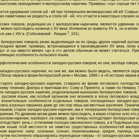
онантизма принадлежит и малорусскому наречию. Примеры: «оу» соро
це
лет 
ется удержание слогов ый - ий при теперешних великорусских ой-ей: Сокр
ыи
ких памятниках не редкость и слоги ой - ей, что отчасти в некоторых случаях 
ских говоров, роднящею их с малорусским наречием, является удвоение сог
 можно проследить начиная с XV века: И
лл
иничи из грамоты XV в., но в копи
2
я уже с XIV в. (Соболевский - Лекции
, 101).
белорусских говоров, резко выделяющая их из среды других наречий русско
озднее время: примеры, встречающиеся в произведениях XV века, легко м
дз» и «ц» вместо мягких «д» и «т» делом обычным не может считаться. При
вляющих особенность польского языка.
орфологические особенности западно-русских говоров; но они, вообще говоря
ападно-русскаго наречия, но они же, как можно было видеть, являются ха
Обзор звуков и форм белорусской речи.» Москва. 1886 г. и «К истории звуков 
тарого западно-русскаго наречия, ставшего во время литовского господст
нему течению Днепра и притокам его: Сожу и Припяти, а также по Неману. 
рое западно-русское наречие, родоначальник нынешних белорусских говоров. 
русском языке, как особый организм оно возникло в эпоху литовского влад
ее значительные особенности отдельных говоров, поглощенных западно-ру
лись в разных окраинах даже до сих пор лишь как местные различия. Гранича 
 языком, старое западно-русское наречие, как и теперешние белорусские гово
раинам. По древним актам даже можно проследить, в какую сторону шло это дв
усском наречии; наоборот, на севере, где теперь господствует белорусская р
господствует речь с отличиями полоцко-смоленского говора, а в Подляшье (
вом языке этой местности не заметно существенных особенностей малору
м жаргоне: напр. сознанье, сознал, переписыванье, гридня, горница, кле
м путем постепенно образовались переходные говоры - от западно-русских (ка