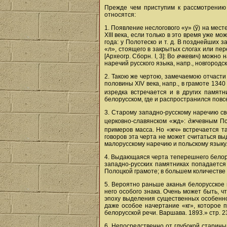
Прежде чем приступим к рассмотрению у
относятся:
1. Появление неслогового «у» (ў) на мес
XIII века, если только в это время уже м
года: у Полотеско и т. д. В позднейших
«л», стоящего в закрытых слогах или пер
[Археогр. Сборн. I, 3]: Во
в
чкевич) можно н
наречий русского языка, напр., новгородс
2. Такою же чертою, замечаемою отчасти
половины XIV века, напр., в грамоте 1340
изредка встречается и в других памятн
белорусском, где и распространился повс
3. Старому западно-русскому наречию св
церковно-славянском «жд»:
дж
чевным Пс
примеров масса. Но «жч» встречается та
говоров эта черта не может считаться вы
малорусскому наречию и польскому языку
4. Выдающаяся черта теперешнего белору
западно-русских памятниках попадается
Полоцкой грамоте; в большем количестве 
5. Вероятно раньше аканья белорусское 
него особого знака. Очень может быть, 
эпоху выделения существенных особеннос
даже особое начертание «кг», которое 
белорусской речи. Варшава. 1893.» стр. 2
6. Непосредственно от глубокой старины