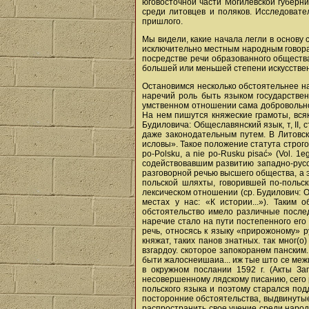
юговосточной части Могилевской губерни
среди литовцев и поляков. Исследовате
пришлого.
Мы видели, какие начала легли в основу
исключительно местным народным говорам
посредстве речи образованного общества
большей или меньшей степени искусстве
Остановимся несколько обстоятельнее на
наречий роль быть языком государствен
умственном отношении сама добровольно 
На нем пишутся княжеские грамоты, вся
Будиловича: Общеславянский язык, т, ІІ, с
даже законодательным путем. В Литовск
исловы». Такое положение статута строго
po-Polsku, a nie po-Rusku pisać» (Vol. 1
содействовавшим развитию западно-русс
разговорной речью высшего общества, а э
польской шляхты, говорившей по-польск
лексическом отношении (ср. Будилович: Об
местах у нас: «К истории...»). Таким
обстоятельство имело различные послед
наречие стало на пути постепенного ег
речь, относясь к языку «прирожоному» р
княжат, таких панов знатных. так мног(
взгардоу. скоторое запокоранѳм панским
быти жалоснеишаиа... иж тые што се межи 
в окружном послании 1592 г. (Акты Зап
несовершенному лядскому писанию, сего 
польского языка и поэтому старался по
посторонние обстоятельства, выдвинутые
распространить свое учение среди народ