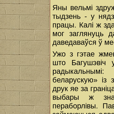
Яны вельмі здру
тыдзень - у няд
працы. Калі ж зд
мог заглянуць д
даведаваўся ў ме
Ужо з гэтае жме
што Багушэвіч у
радыкальнымі: 
беларускую» із 
друк яе за грані
выбары ж зна
пераборлівы. Па