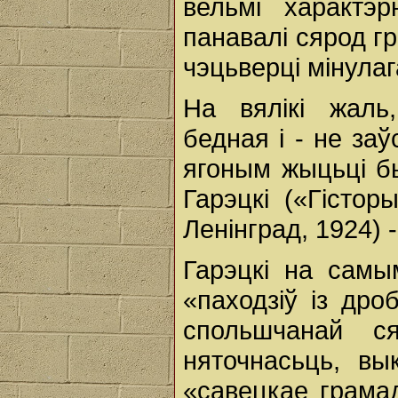
вельмі характэ
панавалі сярод г
чэцьверці мінулаг
На вялікі жаль
бедная і - не за
ягоным жыцьці б
Гарэцкі («Гістор
Ленінград, 1924) 
Гарэцкі на самы
«паходзіў із др
спольшчанай с
няточнасьць, вы
«савецкае грамад