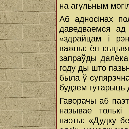
на агульным могіл
Аб адносінах по
даведваемся ад 
«здрайцам і рэ
важны: ён сьцьв
запраўды далёка
году ды што пазь
была ў супярэчна
будзем гутарыць 
Гаворачы аб паэт
называе толькі
паэты: «Дудку б