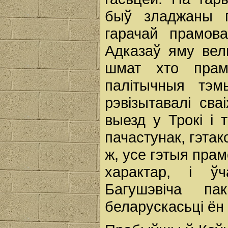
быў зладжаны п
гарачай прамова
Адказаў яму вел
шмат хто прам
палітычныя тэм
рэвізытавалі сва
выезд у Трокі і 
пачастунак, гэтак
ж, усе гэтыя пра
характар, і ў
Багушэвіча п
беларускасьці ён 