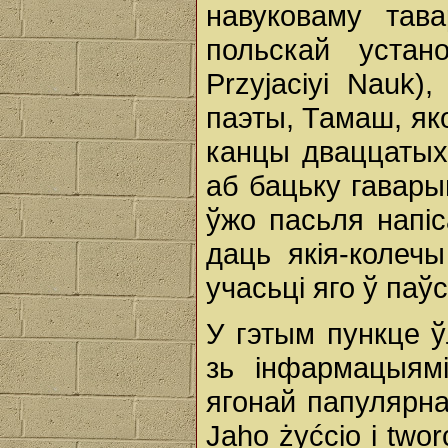
навуковаму тав
польскай устано
Рrzyjacіуі Nauk
паэты, Тамаш, яко
канцы дваццатых 
аб бацьку гавары
ўжо пасьля напіс
даць якія-колеч
учасьці яго ў паўс
У гэтым пункце 
зь інфармацыямі
ягонай папулярна
Jаhо żyćcio i two