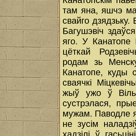
там яна, яшчэ м
свайго дзядзьку. 
Багушэвіч здаўся
яго. У Канатопе 
цёткай Родзеві
родам зь Менску
Канатопе, куды 
сваячкі Міцкевіч
жыў ужо ў Вільн
сустрэлася, пры
мужам. Паводле я
не зусім наладз
хадзілі ў гасьці