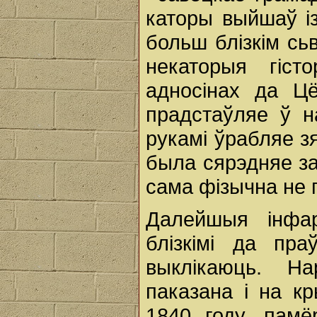
каторы выйшаў і
больш блізкім сь
некаторыя гіст
адносінах да Цё
прадстаўляе ў н
рукамі ўрабляе з
была сярэдняе за
сама фізычна не 
Далейшыя інфа
блізкімі да пр
выклікаюць. На
паказана і на кр
1840 году, памёр