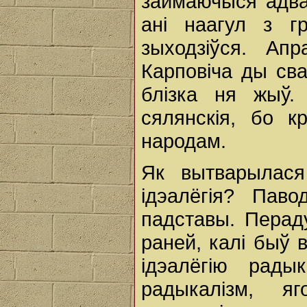
займаючыся адвак
ані наагул з г
зыходзіўся. Ап
Карповіча ды сва
блізка ня жыў.
сялянскія, бо к
народам.
Як вытварылася
ідэалёгія? Пав
падставы. Перад
раней, калі быў 
ідэалёгію рад
радыкалізм, я