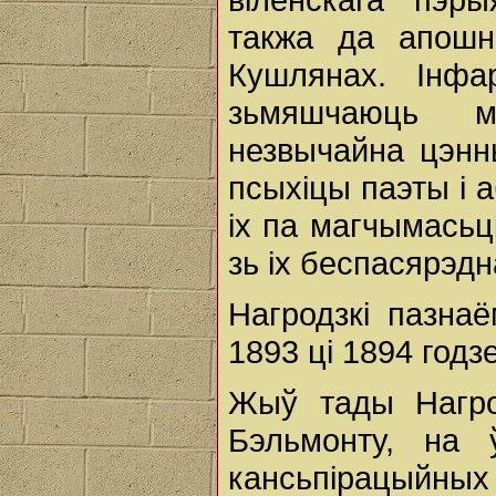
такжа да апошн
Кушлянах. Інфа
зьмяшчаюць м
незвычайна цэнн
псыхіцы паэты і 
іх па магчымасьці
зь іх беспасярэд
Нагродзкі пазнаё
1893 ці 1894 годзе
Жыў тады Нагро
Бэльмонту, на 
кансьпірацыйн