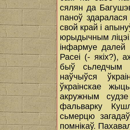
сялян да Багушэв
паноў здаралася 
свой край і апыну
юрыдычным ліцэі, 
інфармуе далей 
Расеі (- якіх?),
быў сьледчым с
наўчыўся ўкра
ўкраінскае жыц
акружным судзе
фальварку Куш
сьмерцю загадаў
помнікаў. Пахава