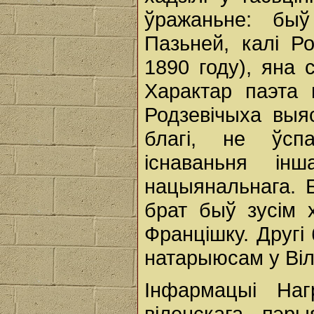
ўражаньне: бы
Пазьней, калі Р
1890 году), яна 
Характар паэта 
Родзевічыха выя
благі, не ўсп
існаваньня ін
нацыянальнага. Б
брат быў зусім 
Францішку. Другі
натарыюсам у Віл
Інфармацыі Наг
віленскага пэр