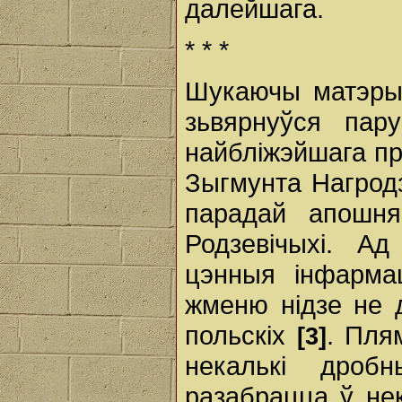
далейшага.
* * *
Шукаючы матэрыя
зьвярнуўся пар
найбліжэйшага пр
Зыгмунта Нагродзк
парадай апошня
Родзевічыхі. А
цэнныя інфармац
жменю нідзе не 
польскіх
. Пля
[3]
некалькі дроб
разабрацца ў не