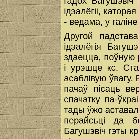
гадох Багушэвіч
ідэалёгіі, катора
- ведама, у галін
Другой падстав
ідэалёгія Багушэ
здаецца, поўную ра
і урэшце кс. Ст
асаблівую ўвагу. 
пачаў пісаць ве
спачатку па-ўкра
тады ўжо аставала
перайсьці да б
Багушэвіч гэты кро