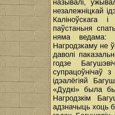
называлі, ужыва
незалежніцкай ід
Каліноўскага 
паўстаньня спат
няма ведама: 
Нагродзкаму не ўс
даволі паказальн
годзе Багушэв
супрацоўнічаў з
ідэалёгіяй Багуш
«Дудкі» была бы
Нагродзкім Баг
адзначыць хоць б