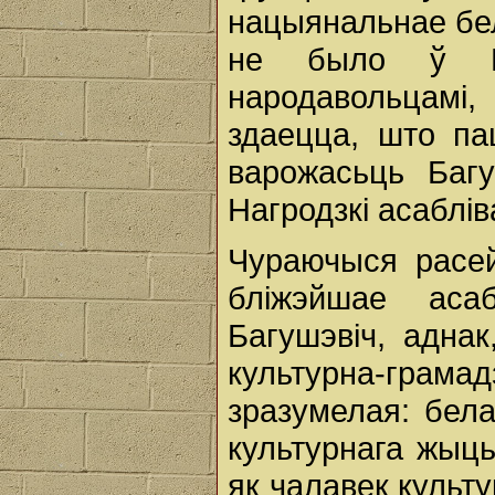
нацыянальнае бел
не было ў Ба
народавольцамі,
здаецца, што па
варожасьць Багу
Нагродзкі асаблі
Чураючыся расе
бліжэйшае аса
Багушэвіч, аднак
культурна-грам
зразумелая: бела
культурнага жыць
як чалавек культ