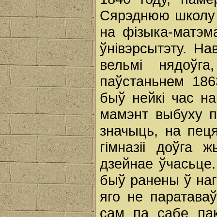
Сярэднюю школу с
на фізыка-матэм
ўнівэрсытэту. На
вельмі нядоўга
паўстаньнем 186
быў нейкі час н
мамэнт выбуху п
значыць, на пец
гімназіі доўга 
дзейнае ўчасьце.
быў ранены ў нагу
яго не паратаваў
сам па сабе пак