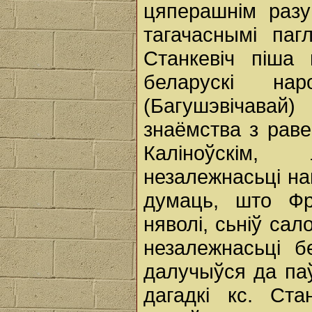
цяперашнім разу
тагачаснымі пагл
Станкевіч піша 
беларускі нар
(Багушэвічавай)
знаёмства з раве
Каліноўскім
незалежнасьці на
думаць, што Фр
няволі, сьніў сал
незалежнасьці б
далучыўся да паў
дагадкі кс. Ста