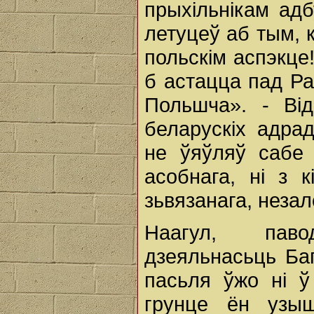
прыхільнікам ад
летуцеў аб тым, 
польскім аспэкце
б астацца пад Ра
Польшча». - Від
беларускіх адра
не ўяўляў сабе 
асобнага, ні з 
зьвязанага, незал
Наагул, паво
дзеяльнасьць Баг
пасьля ўжо ні ў
грунце ён узы