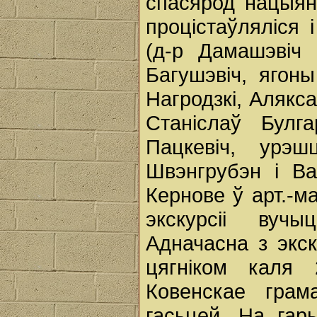
спасярод нацыян
процістаўляліся 
(д-р Дамашэвіч 
Багушэвіч, ягон
Нагродзкі, Алякс
Станіслаў Булг
Пацкевіч, урэ
Швэнгрубэн і Ва
Кернове ў арт.-м
экскурсіі вучы
Адначасна з экс
цягніком каля 2
Ковенскае грам
гасьцей. На гар