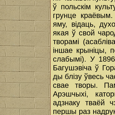
ў польскім куль
грунце краёвым.
яму, відаць, ду
якая ў свой чаро
творамі (асаблів
іншае крыніцы, 
слабымі). У 189
Багушэвіча ў Гор
ды блізу ўвесь ч
свае творы. П
Арэшчыхі, като
адзнаку тваёй ч
першы раз надрук