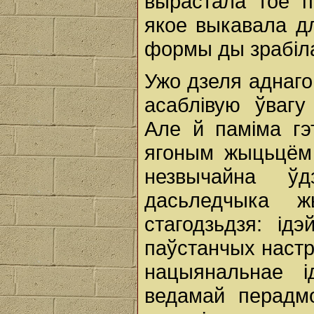
вырастала тое п
якое выкавала д
формы ды зрабіла
Ужо дзеля аднаго
асаблівую ўвагу
Але й паміма гэ
ягоным жыцьцём 
незвычайна ў
дасьледчыка 
стагодзьдзя: ід
паўстанчых настр
нацыянальнае і
ведамай перадмо