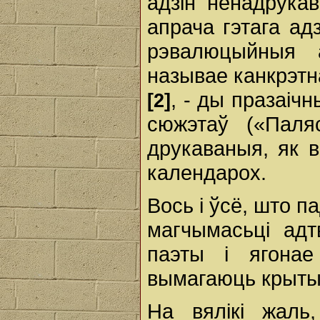
адзін ненадрука
апрача гэтага ад
рэвалюцыйныя 
называе канкрэтна
, - ды празаіч
[2]
сюжэтаў («Паляс
друкаваныя, як в
календарох.
Вось і ўсё, што п
магчымасьці ад
паэты і ягона
вымагаюць крытыч
На вялікі жаль