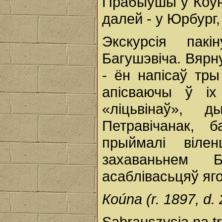
Прабыўшы ў Коўне
далей - у Юрбург,
Экскурсія пак
Багушэвіча. Вярн
- ён напісаў тры
апісваючы ў іх
«ліцьвінаў»,
Петравічанак, б
прыймалі віле
захаваньнем Б
асаблівасьцяў яго
Коúnа (r. 1897, d. 2
Sabrauszysia na t