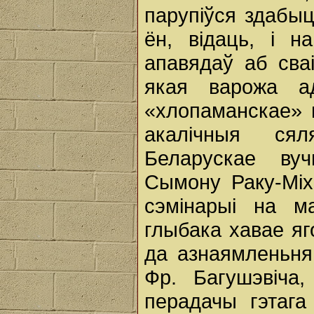
парупіўся здабыц
ён, відаць, і 
апавядаў аб сва
якая варожа а
«хлопаманскае» 
акалічныя ся
Беларускае ву
Сымону Раку-Міх
сэмінарыі на ма
глыбака хавае яго
да азнаямленьня
Фр. Багушэвіча,
перадачы гэтага