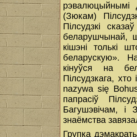
рэвалюцыйнымі 
(Зюкам) Пілсудз
Пілсудзкі сказаў
беларушчынай, ш
кішэні толькі ш
беларускую». На
кінуўся на бе
Пілсудзкага, хто 
nazywa się Bohus
папрасіў Пілсу
Багушэвічам, і 
знаёмства завяза
Групка дэмакраты