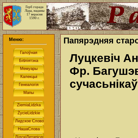
Герб горада
Ліды, наданы
17 верасня
1590 г.
Папярэдняя старо
Меню:
Луцкевіч А
Фр. Багушэв
сучасьніка