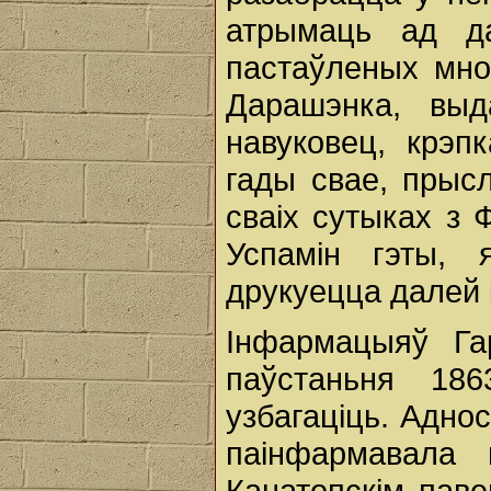
атрымаць ад да
пастаўленых мно
Дарашэнка, выд
навуковец, крэп
гады свае, прыс
сваіх сутыках з 
Успамін гэты, 
друкуецца далей і
Інфармацыяў Га
паўстаньня 18
узбагаціць. Адно
паінфармавала
Канатопскім паве