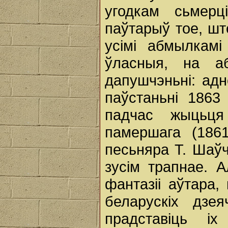
угодкам сьмерц
паўтарыў тое, шт
усімі абмылкам
ўласныя, на а
дапушчэньні: ад
паўстаньні 1863
падчас жыцьця
памершага (1861
песьняра Т. Шаўч
зусім трапнае. 
фантазіі аўтара,
беларускіх дзе
прадставіць і