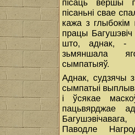
пісаць вершы п
пісаньні свае спал
кажа з глыбокім 
працы Багушэвіч 
што, аднак, -
зьмяншала яг
сымпатыяў.
Аднак, судзячы 
сымпатыі выплыва
і ўсякае маск
пацьвярджае а
Багушэвічавага
Паводле Нагро