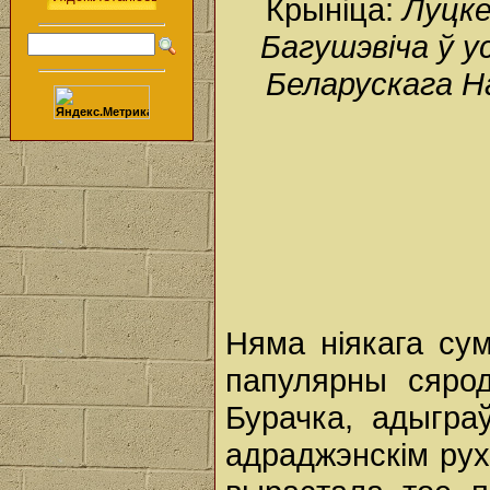
Крыніца:
Луцке
Багушэвіча ў у
Беларускага Н
Няма ніякага сум
папулярны сяро
Бурачка, адыгра
адраджэнскім руху