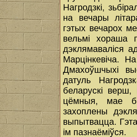
Нагродзкі, зьбір
на вечары літар
гэтых вечарох м
вельмі хораша п
дэклямаваліся ад
Марцінкевіча. Н
Дмахоўшчыхі выс
датуль Нагродз
беларускі верш,
цёмныя, мае бр
захоплены дэкля
выпытвацца. Гэта 
ім пазнаёміўся.