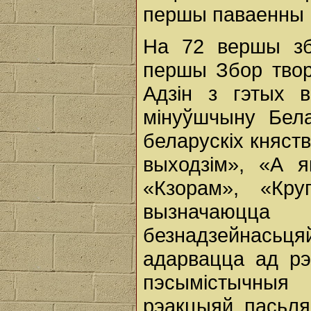
першы паваенны 
На 72 вершы зб
першы Збор твор
Адзін з гэтых в
мінуўшчыну Бел
беларускіх княств
выходзім», «А я
«Кзорам», «Кр
вызначаюцц
безнадзейнасьцяй
адарвацца ад рэ
пэсымістычныя 
рэакцыяй пасьля