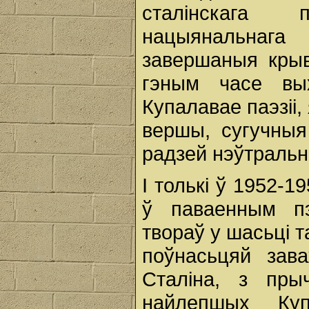
сталінскага 
нацыянальнага
завершаныя крыв
гэным часе вых
Купалавае паэзіі
вершы, сугучныя 
радзей нэўтральн
I толькі ў 1952-1
ў паваенным п
твораў у шасьці 
поўнасьцяй зава
Сталіна, з пры
найлепшых Ку