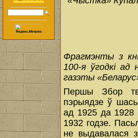
«Чыстка» Купала
Фрагмэнты з кні
100-я ўгодкі ад
газэты «Беларус»
Першы Збор тв
пэрыядзе ў шась
ад 1925 да 1928 
1932 годзе. Пась
не выдавалася з