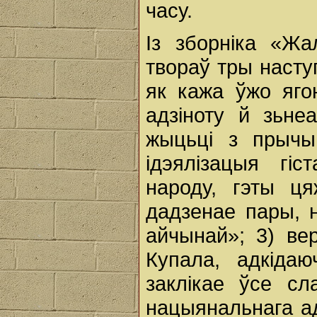
часу.
Із зборніка «Ж
твораў тры насту
як кажа ўжо яго
адзіноту й зьне
жыцьці з прычы
ідэялізацыя гі
народу, гэты ця
дадзенае пары, 
айчынай»; 3) ве
Купала, адкіда
заклікае ўсе сл
нацыянальнага ад