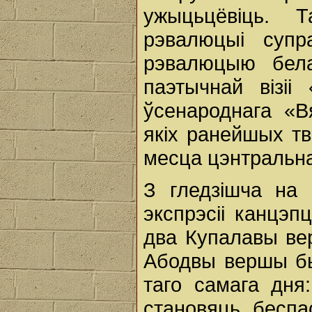
ужыцьцёвіць. Т
рэвалюцыі супр
рэвалюцыю бела
паэтычнай візіі
ўсенароднага «В
якіх ранейшых т
месца цэнтральна
З гледзішча на 
экспрэсіі канцэ
два Купалавы ве
Абодвы вершы бы
таго самага дня
становяць беспа