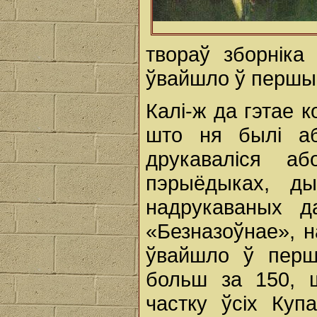
твораў зборніка
ўвайшло ў першы 
Калі-ж да гэтае 
што ня былі аб
друкаваліся а
пэрыёдыках, ды
надрукаваных д
«Безназоўнае», н
ўвайшло ў перш
больш за 150, 
частку ўсіх Куп