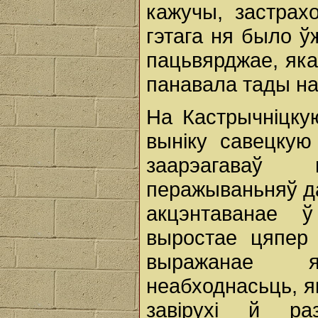
кажучы, застрах
гэтага ня было ў
пацьвярджае, як
панавала тады на
На Кастрычніцк
выніку савецкую
заарэагаваў
перажываньняў да
акцэнтаванае ў
выростае цяпер 
выражанае я
неабходнасьць, я
завірухі й ра