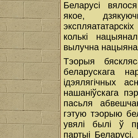
Беларусі вялося
якое, дзякую
экспляататарскіх
колькі нацыяна
вылучна нацыяна
Тэорыя бяскляс
беларускага н
ідэялягічных ас
нашаніўскага пэ
пасьля абвешча
гэтую тэорыю бе
увялі былі ў п
партыі Беларусі.