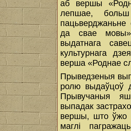
аб вершы «Родн
лепшае, боль
пацьверджаньне 
да свае мовы».
выдатнага саве
культурнага дзе
верша «Роднае с
Прыведзеныя вып
ролю выдаўцоў 
Прывучаныя яш
выпадак застрахо
вершы, што ўжо 
маглі пагражац