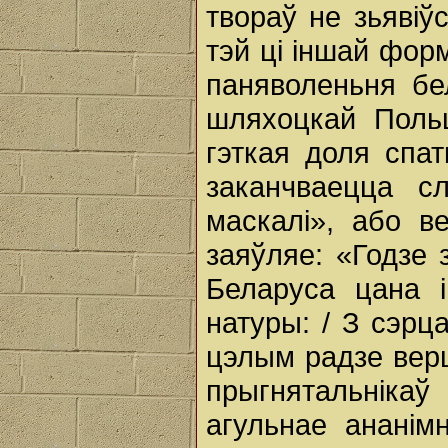
твораў не зьявіўс
тэй ці іншай фор
паняволеньня бе
шляхоцкай Поль
гэткая доля спа
заканчваецца сл
маскалі», або ве
заяўляе: «Годзе 
Беларуса цана і
натуры: / З сэрц
цэлым радзе вер
прыгнятальніка
агульнае ананім