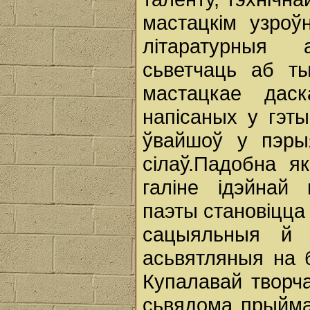
мастацкім узроў
літаратурныя 
сьветчаць аб т
мастацкае даск
напісаных у гэт
ўвайшоў у пэрыя
сілаў.Падобна як
галіне ідэйнай 
паэты становіцца
сацыяльныя й 
асьвятляныя на 
Купалавай творч
сьвядома прыйма