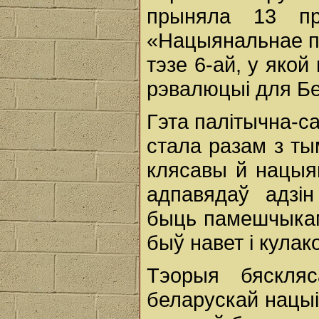
прыняла 13 пр
«Нацыянальнае п
тэзе 6-ай, у якой
рэвалюцыі для Бе
Гэта палітычна-с
стала разам з т
клясавы й нацыя
адпавядаў адзі
быць памешчыкам
быў навет i кулак
Тэорыя бяскляс
беларускай нацыі