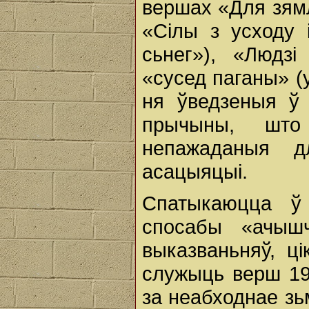
вершах «Для зямлі
«Сілы з усходу 
сьнег»), «Людзі
«сусед паганы» (
ня ўведзеныя ў 
прычыны, што
непажаданыя д
асацыяцыі.
Спатыкаюцца ў
спосабы «ачыш
выказваньняў, ц
служыць верш 19
за неабходнае з