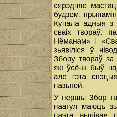
сярэдняе мастац
будзем, прыпамі
Купала адныя з
сваіх твораў: 
Нёманам» i «Св
зьявіліся ў нів
Збору твораў за
які ўсё-ж быў н
але гэта спэцы
пазьней.
У першы Збор тв
наагул маюць зы
паэта вылівае 