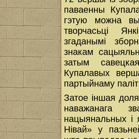
паваенны Купал
гэтую можна в
творчасьці Ян
згаданымі зборн
знакам сацыяльн
затым савецка
Купалавых верш
партыйнаму паліт
Затое іншая доля
наважанага з
нацыянальных i 
Нівай» у пазьне