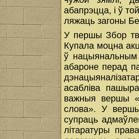
абапрэцца, i ў то
ляжаць загоны Бе
У першы Збор тво
Купала моцна ак
ў нацыянальным 
абароне перад па
дэнацыяналізата
асабліва пашыр
важныя вершы «
слова». У верш
супраць адмаўле
літаратуры прав