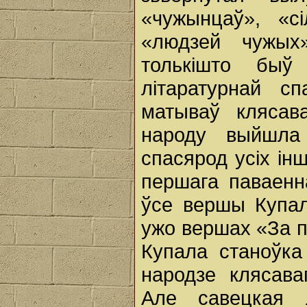
«чужынцаў», «сі
«людзей чужых»
толькішто быў
літаратурнай с
матываў клясав
народу выйшла
спасярод усіх ін
першага паваенн
ўсе вершы Купал
ужо вершах «За п
Купала станоўка
народзе клясава
Але савецкая 