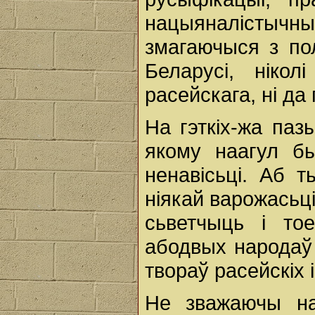
нацыяналістычнымі
змагаючыся з по
Беларусі, ніко
расейскага, ні да
На гэткіх-жа паз
якому наагул б
ненавісьці. Аб 
ніякай варожась
сьветчыць i то
абодвых народаў
твораў расейскіх i
Не зважаючы на