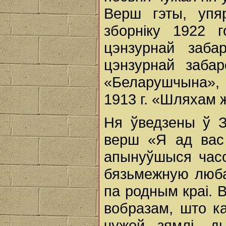
Верш гэты, уп
зборніку 1922 
цэнзурнай заба
цэнзурнай заба
«Беларушчына»,
1913 г. «Шляхам 
Ня ўведзены ў 
верш «Я ад вас 
апынуўшыся часо
бязьмежную люба
па родным краі.
вобразам, што к
чужой зямлі, д