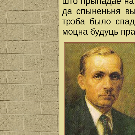
што прыпадае на 
да спыненьня вы
трэба было спад
моцна будуць пра