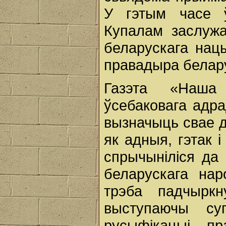
У гэтым часе 
Купалам заслужа
беларускага нац
правадыра белару
Газэта «Наша
ўсебаковага адра
вызначыць свае д
як адныя, гэтак 
спрычыніліся да 
беларускага нар
трэба падчырк
выступаючы су
русыфікацыі, пр