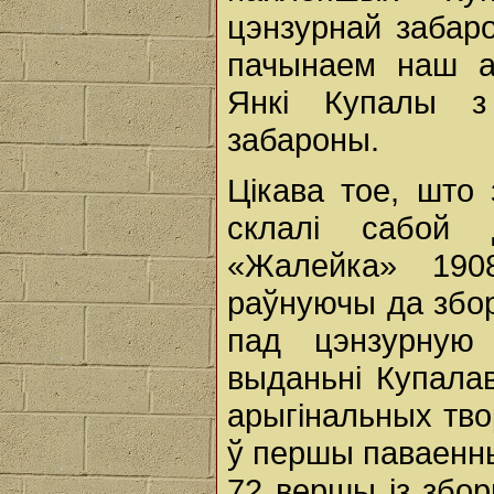
цэнзурнай забаро
пачынаем наш а
Янкі Купалы з
забароны.
Цікава тое, што 
склалі сабой 
«Жалейка» 190
раўнуючы да збо
пад цэнзурную
выданьні Купалав
арыгінальных тво
ў першы паваенны
72 вершы із збо