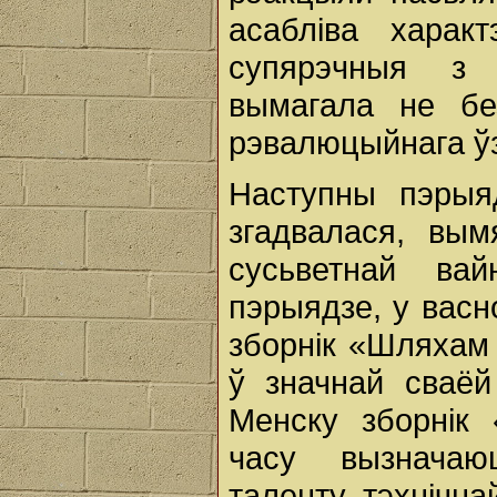
асабліва харак
супярэчныя з 
вымагала не бе
рэвалюцыйнага ўз
Наступны пэрыя
згадвалася, вы
сусьветнай ва
пэрыядзе, у васн
зборнік «Шляхам 
ў значнай сваёй
Менску зборнік
часу вызначаю
таленту, тэхнічн