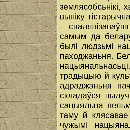
землясобсьнікі, х
выніку гістарычн
- спалянізаваў
самым да белару
былі людзьмі на
паходжаньня. Бела
нацыянальнасьц
традыцыю й культ
адраджэньня па
складаўся вылуч
сацыяльна вель
таму й клясавае
чужымі нацыянал