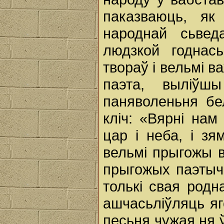
паказваюць, як
народнай сьвед
людзкой годна
твораў i вельмі в
паэта, выліўш
паняволеньня бе
кліч: «Вярні на
цар i неба, i зя
вельмі прыгожы в
прыгожых паэтыч
толькі свая род
ашчасьліўляць яг
песьня чужая ня 