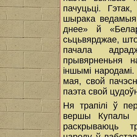
пачуцьці. Гэтак
шырака ведамыя
днее» й «Бела
сьцьвярджае, што
пачала адра
прывярненьня н
іншымі народамі.
мая, свой пачэс
паэта свой цудо
Ня трапілі ў п
вершы Купалы «
раскрываюць тр
народу ў вабста