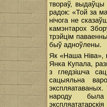
твораў, выдаўцы
радок: «Той за м
нічога не сказа
камэнтарох Збору
трэйцім паваенны
быў адноўлены.
Як «Наша Ніва», г
Янка Купала, раз
з гледзішча са
сацыяльна вар
экспляатаваных.
народу была
экспляататарскі