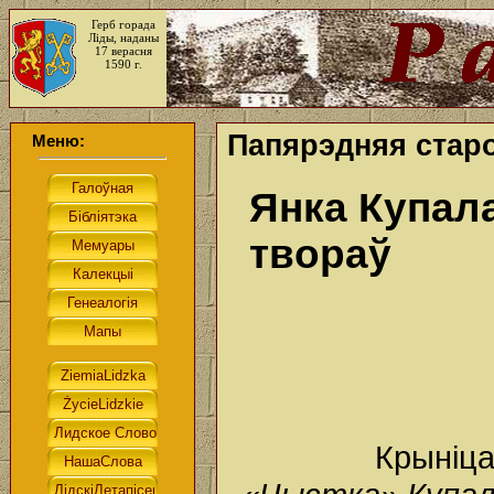
Герб горада
Ліды, наданы
17 верасня
1590 г.
Папярэдняя старо
Меню:
Янка Купала
твораў
Крыніц