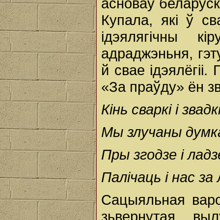
асноваў беларуск
Купала, які ў с
ідэялягічны кі
адраджэньня, гэт
й свае ідэялёгіі.
«За праўду» ён з
Кінь сваркі i звадк
Мы злучаны думка
Пры згодзе i ладз
Палічаць i нас за
Сацыяльная варо
зьвернутая вы