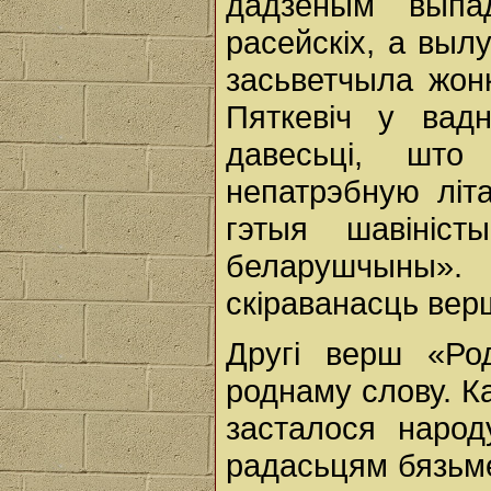
дадзеным выпа
расейскіх, а выл
засьветчыла жон
Пяткевіч у вад
давесьці, шт
непатрэбную літа
гэтыя шавініс
беларушчыны»
скіраванасць верш
Другі верш «Ро
роднаму слову. Ка
засталося народ
радасьцям бязьме