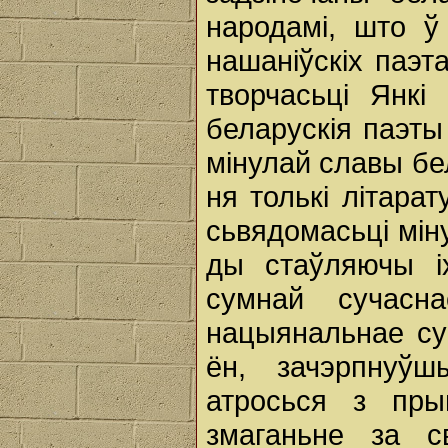
народамі, што ў 
нашаніўскіх паэт
творчасьці Янкі
беларускія паэты
мінулай славы бе
ня толькі літара
сьвядомасьці мін
ды стаўляючы i
сумнай сучасн
нацыянальнае су
ён, зачэрпнуўш
атросься з пры
змаганьне за с