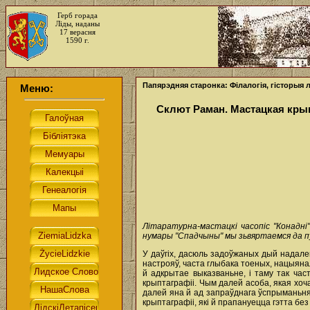
Герб горада
Ліды, наданы
17 верасня
1590 г.
Папярэдняя старонка: Філалогія, гісторыя 
Меню:
Склют Раман. Мастацкая кры
Літаратурна-мастацкі часопіс "Конадні
нумары "Спадчыны" мы зьвяртаемся да пу
У даўгіх, дасюль задоўжаных дый надале
настрояў, часта глыбака тоеных, нацыянал
й адкрытае выказваньне, i таму так част
крыптаграфіі. Чым далей асоба, якая хоча
далей яна й ад запраўднага ўспрыманьня
крыптаграфіі, які й прапануецца гэтта бе