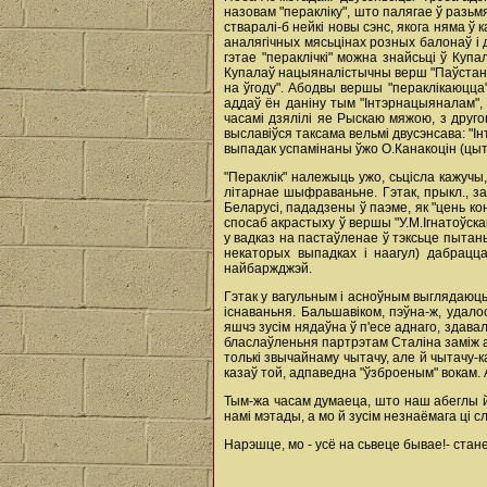
назовам "перакліку", што палягае ў разьмяш
стваралі-б нейкі новы сэнс, якога няма ў
аналягічных мясьцінах розных балонаў i 
гэтае "пераклічкі" можна знайсьці ў Куп
Купалаў нацыяналістычны верш "Паўстань з
на ўгоду". Абодвы вершы "пераклікаюцца"
аддаў ён даніну тым "Інтэрнацыяналам", 
часамі дзялілі яе Рыскаю мяжою, з друго
выславіўся таксама вельмі двусэнсава: "І
выпадак успамінаны ўжо О.Канакоцін (цыта
"Пераклік" належыць ужо, сьцісла кажучы
літарнае шыфраваньне. Гэтак, прыкл., з
Беларусі, пададзены ў паэме, як "цень ко
спосаб акрастыху ў вершы "У.М.Ігнатоўскам
у вадказ на пастаўленае ў тэксьце пытан
некаторых выпадках i наагул) дабрацц
найбаржджэй.
Гэтак у вагульным i асноўным выглядаюц
існаваньня. Бальшавіком, пэўна-ж, удал
яшчэ зусім нядаўна ў п'есе аднаго, здав
бласлаўленьня партрэтам Сталіна заміж аб
толькі звычайнаму чытачу, але й чытачу-к
казаў той, адпаведна "ўзброеным" вокам. 
Тым-жа часам думаеца, што наш абеглы й 
намі мэтады, а мо й зусім незнаёмага ці
Нарэшце, мо - усё на сьвеце бывае!- стан