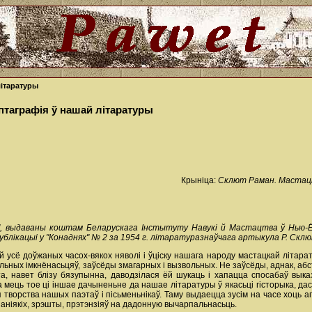
літаратуры
птаграфія ў нашай літаратуры
Крыніца:
Склют Раман. Мастацк
", выдаваны коштам Беларускага Інстытуту Навукі й Мастацтва ў Нью-Ёр
блікацыі у "Конаднях" № 2 за 1954 г. літаратуразнаўчага артыкула Р. Скл
й усё доўжаных часох-вякох няволі i ўціску нашага народу мастацкай літара
ьных імкнёнасьцяў, заўсёды змагарных i вызвольных. Не заўсёды, аднак, абст
а, навет блізу бязупынна, даводзілася ёй шукаць i хапацца спосабаў выказ
 мець тое ці іншае дачыненьне да нашае літаратуры ў якасьці гісторыка, дас
 творства нашых паэтаў i пісьменьнікаў. Таму выдаецца зусім на часе хоць
з аніякіх, зрэшты, прэтэнзіяў на дадонную вычарпальнасьць.