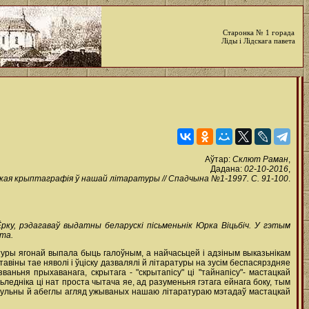
Старонка № 1 горада
Ліды і Лідскага павета
Аўтар:
Склют Раман
,
Дадана:
02-10-2016
,
ая крыптаграфія ў нашай літаратуры // Спадчына №1-1997. С. 91-100
.
ку, рэдагаваў выдатны беларускі пісьменьнік Юрка Віцьбіч. У гэтым
юта.
туры ягонай выпала быць галоўным, а найчасьцей i адзіным выказьнікам
авіны тае няволі i ўціску дазвалялі й літаратуры на зусім беспасярздняе
ваньня прыхаванага, скрытага - "скрытапісу" ці "тайнапісу"- мастацкай
ьледніка ці нат проста чытача яе, ад разуменьня гэтага ейнага боку, тым
 агульны й абеглы агляд ужываных нашаю літаратураю мэтадаў мастацкай