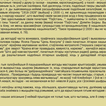
чэньні твораў у друку (у газэце - зацемак, карэспандэнцыяў, у паэзіі - вершаў)
 кажным зь ix, узятым ізалявана. Каб дасягнуць гэтага, падобныя творы звычай
да г. п. ды зьвязваюцца нейкімі расшыфравальнымі падобнымі загалоўкамі, 
алавым зборніку "1918-1928" (выйшаў у 1930 г.), які адчыняецца перакладам 
 народу нашага", што выклікаў сваім часам рэзкі асуд з боку прыдворнага кам
 ўжо аднолькавым сваім пачаткам: "Паўстань..."; зьмяшчаючы ix побач, паэта
i гэны "панскі", за даніну якому ўважаў ягонае "Паўстань" Дзям'ян Бедны. В
га боку, ня менш красамоўная супрацьстава інтэрнацыяналізму й нацыяналіз
нтэрнацыяналізм пераможа нацыяналізм"). "Такое правакацыі ў 1930 г. мы не ч
ваная кніжка, б. 78).
, да мэтадаў часта вонкавага, графічнага зашыфроўваньня ідэяў i выказван
агаловак паэмы Язэпа Пушчы "Цень Консула" ў сваіх пачатных літарах заш
нсула"- кіраўніка акупаванае калёніі, стаўленіка мэтраполіі ("першага сакра
у", дзе зварот "Краіна вітае правадыра, камуніста, наркома"... канчаўся акрас
ьне "Што даў нам кастрычнік", пачатныя літары наступных радкоў даюць акрас
а да рашчытаньня надобных літарных шыфраў, хоць у дападлівай літара
ь тыя галоўнейшыя й пашыранейшыя мэтады мастацкае крыптаграфіі, ужываны
ося выкарыстаць шырока ўжываньне ix, хоць спарадычныя выпадкі карыстаньн
алася-б, ужо больш як "дабранадзейнага" тамтэйшага пісьменьніка праскочыла
раза... Пракідаюцца i будуць пракідацца час-часом i іншыя мэтады, старыя, а
ансьпіратару зразумець няма магчымасьці", як казаў той Клейнборт. I ўсё-ж i
А некалі, як падзе - не несканчоная-ж бо!- няволя й уціск, усе i ўсялякія ш
няпоўны агляд паможа, хоць збольшага, арыентавацца чытачу, далёкаму ад лі
 слаба знаёмага з жыцьцём пад рэжымамі, што да карыстаньня гэтымі мэтадамі
е нашае апісаньне ў нейкай прыгодзе ня толькі тым, што чытаюць, але й сяму-