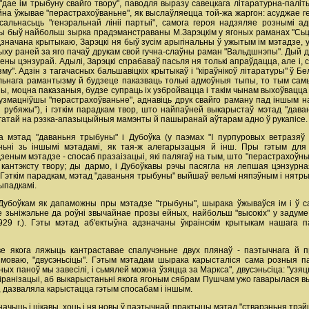
 "дае ім трыбуну свайго твору", паводля выразу савецкага літаратурна-паліт
йна ўжывае "перастрахоўваньне", як выслаўляецца той-жа жаргон: асуджае гер
альнасьць "генэральнай лініі партыі", самога героя надзяляе рознымі а
быў найбольш зырка прадэманстраваны М.Зарэцкім у ягоных раманах "Сьцежкі-д
о адзначана крытыкаю, Зарэцкі ня быў зусім арыгінальны ў ужытым ім мэтадзе
у раней за яго пачаў друкам свой гучна-слаўны раман "Вальдшнэпы". Дый до
ены цэнзурай. Адылі, Зарэцкі спрабаваў пасьля ня толькі апраўдацца, але і,
". Адзін з тагачасных бальшавіцкіх крытыкаў i "кіраўнікоў літаратуры" ў Бела
ьнага рамантызму й будзеце паказваць толькі адмоўныя тыпы, то тым самы
 моцна паказаныя, будзе супраць ix узбройвацца i такім чынам выхоўвацца ў
 узмацніўшы "перастрахоўваньне", аднавіць друк свайго раману пад іншым на
а рубяжы"), i гэткім парадкам твор, што найпаўней выкарыстаў мэтад "дава
агатай на рэзка-апазыцыйныя мамэнты й пашыранай аўтарам адно ў рукапісе.
 мэтад "даваньня трыбуны" i Дубоўка (у паэмах "I пурпуровых ветразяў у
чэньні зь іншымі мэтадамі, як тая-ж алегарызацыя й інш. Пры гэтым дл
зеным мэтадзе - спосаб празаізацыі, які палягаў на тым, што "перастрахоўны
кантэксту твору; ды дармо, i Дубоўкавы рэчы пасягла ня лепшая цэнзурн
. Гэткім парадкам, мэтад "даваньня трыбуны" выйшаў вельмі няпэўным i нятр
ыпадкамі.
 Дубоўкам як дапаможны пры мэтадзе "трыбуны", шырака ўжываўся ім i ў
ае зьніжэльне да роўні звычайнае прозы ейных, найбольш "высокіх" у задуме т
1929 г.). Гэты мэтад аб'ектыўна адзначаны ўкраінскім крытыкам нашага
ве якога ляжыць кантраставае спалучэньне двух плянаў - паэтычнага й п
й моваю, "двусэньсіцы". Гэтым мэтадам шырака карысталіся сама розныя
ных паноў мы завесілі, i сьмялей можна ўзяцца за Маркса", двусэньсіца: "узяцц
іранізацыі, аб выкарыстаньні якога ягоным сябрам Пушчам ужо гаварылася вы
ы, дазваляла карыстацца гэтым спосабам i іншым.
начыць i цікавы, хоць i ня новы ў паэтычнай практыцы мэтад "стварэньня трэ