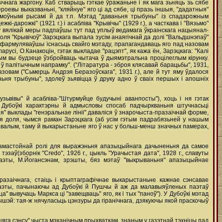
ычнага жаргону. Каб стварыць гэткае ўражаньне i як мага зьняць зь сябе
оевы выказваньні, "кляйнуе" яго ці ад сябе, ці празь іншыя, "дадатныя"
дмоўнымі рысамі й да т.п. Мэтад "даваньня трыбуны" із спадарожным
арожкі" (1921 г.) i асабліва "Крывічы" (1929 г.), а часткава i "Вязьмо"
, у вялікай меры падпаўшы тут пад уплыў ведамага ўкраінскага нацыянал-
ля "Крывічоў" Зарэцкага выпала зусім aнaягiчнaй да долi "Вальдшнэпаў"
 сфармуляваўшы існасьць свайго мэтаду, прапагандаваць яго пад назовам
русі, О.Канакоцін, гэтак выкладае "рацэпт", як кажа ён, Зарэцкага: "Калі
м вы будзеце ўзбройваць чытача ў дыямэтральна процілеглым кірунку.
 палітычным напрамку". ("Літаратура - зброя клясавай барацьбы", 1931,
зовам ("Сьмерць Андрэя Беразоўскага", 1931 г.), але й тут яму ўдалося
ньня трыбуны", здолеў зьявіцца ў друку адно ў сваіх першых i апошніх
зьвівы" й асабліва-"Штурмуйце будучыні аванпосты"), хоць i ня гэтак
я Дубоўкі характэрны й адмысловы спосаб падчыркваньня штучнасьці
я" выклады "генэральнае лініі" даваліся ў знарочыста-празаічнай форме,
ая доля, чымся раман Зарэцкага (аб усім гэтым падрабязьней у нашым
ывалым, таму й выкарыстаньне яго ў нас у больш-менш значных памерах,
 самастойнай ролі для выражэньня апазыцыйнага дачыненьня да самое
эзаў(зборнік "Credo", 1926 г., цыкль "Урачыстая дата", 1928 г., славуты
 паэты, М.Йогансэнам, зрэшты, бяз мэтаў "выкрываньня" апазыцыйнае
разаічнага, стаіць i крыптаграфічнае выкарыстаньне кажнае сэнсавае
 паэты, пачынаючы ад Дубоўкі й Пушчы й аж да малавыяўленых паэтаў
а" вывучаць Маркса ці "завещваць" яго, як i тых "паноў"). У Дубоўкі мэтад
шэй: тая-ж нячуласьць цэнзуры да гіранічнага, дзякуючы якой праскочыў
йцяга сэнсу" чыста мэханічным прыхваткам, знаным у газэтнай тэхніцы пад