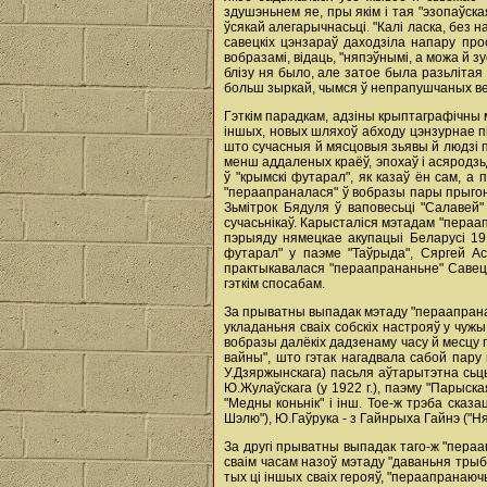
здушэньнем яе, пры якім i тая "эзопаўс
ўсякай алегарычнасьці. "Калі ласка, без н
савецкіх цэнзараў даходзіла напару про
вобразамі, відаць, "няпэўнымі, а можа й з
блізу ня было, але затое была разьлітая 
больш зыркай, чымся ў непрапушчаных верша
Гэткім парадкам, адзіны крыптаграфічны 
іншых, новых шляхоў абходу цэнзурнае пі
што сучасныя й мясцовыя зьявы й людзі пе
менш аддаленых краёў, эпохаў i асяродзь
ў "крымскі футарал", як казаў ён сам, а 
"пераапраналася" ў вобразы пары прыгону
Зьмітрок Бядуля ў ваповесьці "Салавей"
сучасьнікаў. Карысталіся мэтадам "пераап
пэрыяду нямецкае акупацыі Беларусі 191
футарал" у паэме "Таўрыда", Сяргей Ас
практыкавалася "пераапрананьне" Савецк
гэткім спосабам.
За прыватны выпадак мэтаду "пераапрана
укладаньня сваіх собскіх настрояў у чужы
вобразы далёкіх дадзенаму часу й месцу п
вайны", што гэтак нагадвала сабой пару 
У.Дзяржынскага) пасьля аўтарытэтна сьць
Ю.Жулаўскага (у 1922 г.), паэму "Парыск
"Медны коньнік" i інш. Тое-ж трэба сказа
Шэлю"), Ю.Гаўрука - з Гайнрыха Гайнэ ("Н
За другі прыватны выпадак таго-ж "пера
сваім часам назоў мэтаду "даваньня трыбу
тых ці іншых сваіх герояў, "пераапранаю