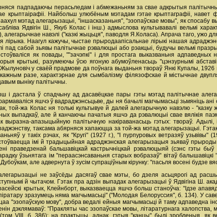
рняся падпадаючы перасьледам i абмежаньням за свае адкрытыя палітычныя
ае крыптаірафіі. Найбольш улюбёным мэтадам гэтае крыптаграфіі, навет
аахул мэтад алегарызацыі, "іншасказаньня", "эзопаўскае мовы", як спосабу в
асабліва Ядвігін Ш., Якуб Колас i інш.) адмыслова культывавалі вельмі хар
, алегарычнае навэлі ("казкі жыцьця", паводля Я.Коласа). Апрача таго, ужо 
 лірыка. Наагул кажучы, чыстае прыродаапісальнае лірыкі нашая адраджэнска
і пад сабой зьявы палітычнае рэвалюцыі або рэакцыі, будучы вельмі празрыс
арыстоўваліся як повады, ""зачэпкі" i для простага выказваньня адпаведн
орыя крытыкі, разумеючы ўсю ягоную абумоўленасьць "цэнзурнымі абставіна
Жылуновіч у сваёй прадмове да поўнага выданьня твораў Янкі Купалы, 1926 г.
ажным разе, характэрнае для сымбалізму філязофскае й містычнае двуплян
цавым выніку палітычны.
рш i дастала ў спадчыну ад дасавёцкае пары гэты мэтад палітычнае алегар
фармаваліся яшчэ ў вадраджэнсьцьве, ды ня бачылі магчымасьці зьмяніць ані 
так, той-жа Колас ня толькі культывуе й далей алегарычную навэлю - "казку 
ных выпадкаў, але й канчаючы пачатыя яшчэ да рэвалюцыі свае вялікія паэ
 выразна-апазыцыйную палітычную накіраванасьць гэтых: твораў. Адылі,
драджэнству, таксама абярняся хапаюцца за той-жа мэтад алегарызацыі. Гэт
няў у такіх рэчах, як "Кругі" (1927 г.), "I пурпуровых ветразяў узьвівы" (
тоўваецца імі й традыцыйная адраджэнская алегарызацыя зьяваў прыроды, ас
сені праведзенай бальшавіцкай кастрычніцкай рэвалюцыяй (сэнс гэты бы
арадку ўзьнятага ім "пераасэнсаваньня старых вобразаў" вітаў балышавіцкі "
боўкам, але адвернута ў зусім супраціўным кірунку: "пасьля восені будзе вясн
 алегарызацыі не заўсёды дасягаў свае мэты, бо дзеля асьцярогі ад рас
тупнымі й чытачом. Гэтак пра адзін выпадак алегарызацыі ў Ядвігіна Ш. акад
другі расейскі крытык, Клейнборт, выказваецца яшчэ больш станоўча: "Ідзе апа
ьпіратару зразумець няма магчымасьці" ("Молодая Белоруссия", б. 134). У са
аа "эзопаўскую мову", добра ведалі ейныя магчымасьці й таму адпаведна інс
 Ленін дэклямаваў: "Пракляты час эзопаўскае мовы, літаратурнага халопства, 
том VIII, б. 386); на практыцы, аднак, гэтыя "канцы" былі зробленыя, я