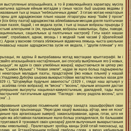
 выступленьні апазыцыйнага, а то й рэвалюцыйнага характару, мусіла
 фактычна адзіным ейным мэтадам у гэных часох быў шырака ведамы ў
ыказваньня тых ці іншых "небясьпечных думак". З гэтаю мэтаю некаторыя
актэрны для адраджэнскае плыні нашае літаратуры жанр "байкі ў прозе"
для ўсіх блізу паэтаў адраджэнства аблюбаваным месцам дзеля палітычнае
я паэзія, бадай, i ня ведала зусім, i тыя ці іншыя вобразы прыроды ў
тымі алегорыямі ix (як, прыкладам, вобразы навальніцы, буры, паводкі,
ых нацыянальных, сацыяльных ці палітычных настрояў. Гэты нахіл нашае
мі", спрабавалі, аднак, вязаць i з моднай тымі часамі ў эўрапейскай
). Аднак у васнове гэткага збліжэньня відавочна ляжыць чыста школьнае
авасьці нашае адраджэнства зусім ня ведала, i "другім плянам" у яго
ызацыі, як адзіны й выпрабаваны мэтад мастацкае крыптаграфіі. Ім i
свайго апазыцыйнага настаўленьня, ані спосабу выяўленьня яго ў новых,
жыцьця", як адзін із сваіх улюбёных жанраў, карыстаючыся ім цяпер ужо
мы "Сымон Музыка" i "Новая зямля", надае ім яшчэ больш падчыркнелы
 i некаторыя маладыя паэты, прадстаўнікі ўжо новых плыняў у нашай
ак Уладзімер Дубоўка шырака выкарыстоўвае матар'ялы нанлых казак для
1929 г.), "Штурмуйце будучыні аванпосты" (1929 г., глядзі наш артыкул у
абліва гэткіх вобразаў, як "вясна'' i "восень", прычым апошняя дастае
ў упяршыню высунуты нацыянал-камуністычным, дакладней, тады яшчэ
кастрычнік" патэтычным адгукам: "Паглядзі - вясну радзіла восень", што
а"...).
шыфраваньня цэнзураю пісьменьнікі напару занадта зашыфроўвалі свае
эмік Карскі прызнаецца: "Якую ідэю хацеў выказаць аўтар, мне ня ясна"
вяданьне пра арганізацыю зьвяроў, закансьпіраванае, аднак, гэтак, што ня
вецкіх-жа абставінах палажэньне яшчэ больш ускладнялася, бо бальшавікі
труктавалі й трэнавалі сваіх цэнзараў дзеля вылучэньня выкарыстаньня
мовы нявольнікаў... Пралетарыят зробіць канцы ўсёй гэтай гнюснасьці, ад
к ведама, не ўстанаўленьнем поўнай свабоды слова, а якраз нябывалым