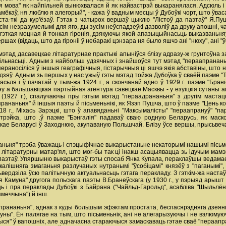
кая мова" як найпільней вынюхвалася й як найвастрэй выкаранялася. Адсюль
амёкаў, ня люблю я алегорый", - кажа ў вадным месцы ў Дубоўкі чорт, што ўвас
ста-ткі да кур'ёзаў. Гэтак з чатырох вершаў цыклю "Лістоў да паэтаў" Я.П
усім незразумелымі для яго, ды зусім неўспадзеўкі дазволіў да друку апошні, ч
гэткая моцная й тонкая гіронія, дзякуючы якой апазыцыйнасьць выказваньняў 
х (відаць, што да гіроніі ў небаракі цэнзара ня было яшчэ ані ''нюху", ані "ўс
мэтад дасавецкае літаратурнае практыкі апыніўся блізу адразу-ж грунтоўна з
льнасьці. Адным з найбольш удзячных i знайшоўся тут мэтад "пераапрананьн
раносіліся ў іншыя геаграфічныя, гістарычныя ці яшчэ якія абставіны, што н
дзяў. Адным зь першых у нас ужыў гэты мэтад тойжа Дубоўка ў сваёй паэме "Т
пасьля i ў пачатай у тым-жа 1924 г., а скончанай адно ў 1929 г. паэме "Бра
 а бальшавіцкая партыйная агентура савецкае Масквы - у езуіцкія сутаны а
 (1927 г.), спалучаючы пры гэтым мэтад "пераадрананьня" з другім мастацк
рананьня" й іншыя паэты й пісьменьнікі, як Язэп Пушча, што ў паэме "Цень к
8 г., Міхась Зарэцкі, што ў апавяданьні "Максымалісты" "пераапрануў" "па
трэйка, што .ў паэме "Бэнгалія" падаваў сваю родную Беларусь, як маскоў
ае Беларусі ў Заходнюю, акупаваную Польшчай. Блізу ўсе вершы, прысьвеч
ньня" трэба ўважаць i спэцыфічнае выкарыстаньне некаторымі нашымі пісьме
 літаратурны матар'ял, што мог-бы так ці інакш асацыявацца зь ідучым мамэнт
аэтаў. Упяршыню выкарыстаў гэты спосаб Янка Купала, пераклаўшы ведамае "Сл
калішняга змаганьня разлучаных нутранымі "ўсобіцамі" князёў з "паганымі"
вердзіла ўсю палітычную актуальнасьць гэтага перакладу. З гэткім-жа наст
ая Камуна" другога польскага паэты В.Бранеўскага (у 1930 г., у пэрыяд арыш
ць i пра пераклады Дубоўкі з Байрана ("Чайльд-Гарольд", асабліва "Шыльлёнс
ямеччына") й інш.
апрананьня", аднак з куды большым эфэктам простата, беспасярэдняга дзея
ны". Ён палягае на тым, што пісьменьнік, ані не алегарызуючы i не вэлюмуюч
чыся" ў вапошніх, але адначасна стараючыся замаскаваць гэтае сваё "пераапр