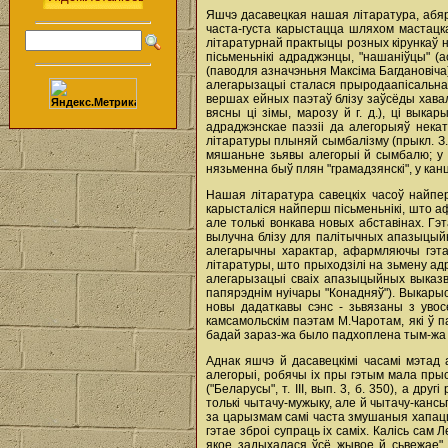
Яшчэ дасавецкая нашая літаратура, абя
часта-густа карыстацца шляхом мастацк
літаратурнай практыцы розных кірункаў н
пісьменьнікі адраджэнцы, "нашаніўцы" (
(паводля азначэньня Максіма Багдановіча)
алегарызацыі сталася прыродаапісальная
вершах ейных паэтаў блізу заўсёды хавал
вясны ці зімы, марозу й г. д.), ці вык
адраджэнскае паэзіі да алегорыяў некат
літаратуры плыняй сымбалізму (прыкл. З.
мяшаньне зьявы алегорыі й сымбалю; у к
нязьменна быў плян "грамадзянскі", у кан
Нашая літаратура савецкіх часоў найпе
карысталіся найперш пісьменьнікі, што а
але толькі вонкава новых абставінах. Гэ
вылучна блізу для палітычных апазыцый
алегарычны характар, афармляючы гэтак
літаратуры, што прыходзілі на зьмену а
алегарызацыі сваіх апазыцыйных выказвань
папярэднім нуічары "Конадняў"). Выкарыс
новы дадаткавы сэнс - зьвязаны з уво
камсамольскім паэтам М.Чаротам, які ў п
бадай зараз-жа было падхоплена тым-жа Ду
Аднак яшчэ й дасавецкімі часамі мэтад
алегорыі, робячы ix пры гэтым мала прыс
("Беларусы", т. III, вып. 3, б. 350), а 
толькі чытачу-мужыку, але й чытачу-канс
за царызмам самі часта змушаныя хапацц
гэтае зброі супраць ix саміх. Калісь сам
якое задыхалася ўсё жывое й сьвежае" (