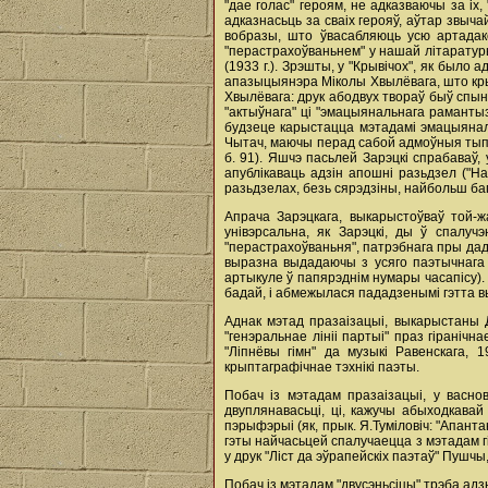
"дае голас" героям, не адказваючы за ix,
адказнасьць за сваіх герояў, аўтар звыча
вобразы, што ўвасабляюць усю артадакс
"перастрахоўваньнем" у нашай літаратуры 
(1933 г.). Зрэшты, у "Крывічох", як был
апазыцыянэра Міколы Хвылёвага, што крых
Хвылёвага: друк абодвух твораў быў спын
"актыўнага" ці "эмацыянальнага рамантызму
будзеце карыстацца мэтадамі эмацыянал
Чытач, маючы перад сабой адмоўныя тыпы,
б. 91). Яшчэ пасьлей Зарэцкі спрабаваў,
апублікаваць адзін апошні разьдзел ("Н
разьдзелах, безь сярэдзіны, найбольш б
Апрача Зарэцкага, выкарыстоўваў той-жа
унівэрсальна, як Зарэцкі, ды ў спалу
"перастрахоўваньня", патрэбнага пры дад
выразна выдадаючы з усяго паэтычнага 
артыкуле ў папярэднім нумары часапісу)
бадай, i абмежылася пададзенымі гэтта в
Аднак мэтад празаізацыі, выкарыстаны
"генэральнае лініі партыі" праз гіранічн
"Ліпнёвы гімн" да музыкі Равенскага, 
крыптаграфічнае тэхнікі паэты.
Побач із мэтадам празаізацыі, у васно
двуплянавасьці, ці, кажучы абыходкава
пэрыфэрыі (як, прык. Я.Туміловіч: "Апанта
гэты найчасьцей спалучаецца з мэтадам г
у друк "Ліст да эўрапейскіх паэтаў" Пушч
Побач із мэтадам "двусэньсіцы" трэба адз