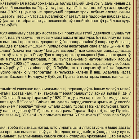
 i нязвычайная насьцярожанасьць бальшавіцкай цэнзуры ў дачыненьні да
абляе бальшавіцкага "кіраўніка дітаратуры". I гэтая-нелюб да алегорыяў у
ушчы (1929 г.) цэнзар не прапусьціў першых трох, поўных алегарычнымі
ацьверты, верш - "Ліст да эўрапейскіх паэтаў", дзе падобнае вобразнасьці
(да таго-ж скіраваная да несавецкіх, эўрапейскіх паэтаў) рабілася куды
таноўкі").
аблякаваным у савецкіх абставінах i практыцы гэтай давялося шукаць тут
я", наагул кажучы, ня новы ў мастацкай літаратуры. Ён палягаў на тым,
я выклікалі простых падозраньняў, "пераапраналіся" ў вопратку больш ці
ам, дзе кіпарысы" (1924 г.), укладаючы некаторыя свае апазыцыйныя ідэі
ніслава" (спачатны назоў "Taм дзе вазёры"), дзе савецкая запраўднасьць
гентаў каталіцкага Рыму. Тую-ж пару прыгону шырака i ўдала выкарыстаў
ім мэтадам натураграфіі, г. зв. "сьпісваньнем з натуры" жывых асобаў
онсула" (1928 г.) "пераапрануў" зьявы бальшавіцкага тэрарызму ў вобразы
ртыйцаў" у "юных піянераў", Ю.Таўбін, што выкарыстаў той-жа "крымскі
скую калёнію ў "вопратцы" ангельскае калёніі й інш. Асабліва часта
аныя Заходняй Беларусі ў Дубоўкі, Пушчы й некаторых іншых напісаныя
ньнікамі савецкае пары магчымасьці перакладаў зь іншых моваў з мэтай
ам i абставінамі, г. зн. таксама "пераапранаць" сучасныя зьявы й ідэі ў
ова аб палку Ігаравым" у 1920-21 гг., у самы гарт г. зв. "грамадзянскае
, апяяную ў "Слове". Блізкая да купалы адраджэнская крытыка (у васобе
аўленьнем пераклаў той-жа Купала драму "Эрас i Псыха" польскага паэты
т ў нашых дзеячоў ГПУ), некаторыя рэчы Тараса Шэўчэнкі, паэму Пушкіна
кі вязень"), У.Жылкі - з польскага паэты Б.Ясенскага ("Слова пра Якуба
ньня, трэба прызнаць мэтад, што ў крытыцы й літаратурным быце дастаў
ы простых выказваньняў, дае ix, аднак, не ад сябе, а ўкладаючы у вусны
ананьне", выэлімінаваць самога сябе й стварыць уражаньне, што ён адно