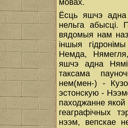
мовах.
Ёсць яшчэ адна 
нельга абысці. 
вядомыя нам наз
іншыя гідронім
Немда, Нямегля
яшчэ адна Нямі
таксама пауноч
нем(мен-) - Куз
эстонскую - Нээм
паходжанне якой 
геаграфічных тэ
нээм, вепскае н