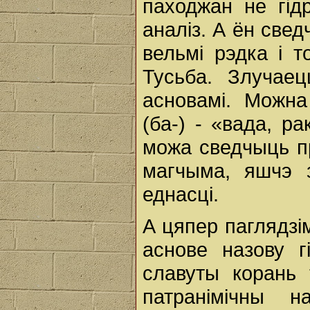
паходжан не гід
аналіз. А ён све
вельмі рэдка i т
Тусьба. Злучаец
асновамі. Можна
(ба-) - «вада, р
можа сведчыць пр
магчыма, яшчэ з
еднасці.
А цяпер паглядзім
аснове назову г
славуты корань 
патранімічны 