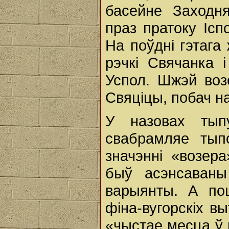
басейне Заходн
праз пратоку Ісп
На поўдні гэтага
рэчкі Свячанка 
Успол. Шжэй воз
Свяціцы, побач н
У назовах тып
свабрамляе тыпо
значэнні «возер
быў асэнсаваны
варыянты. А по
фіна-вугорскіх в
«чыстае месца ў 