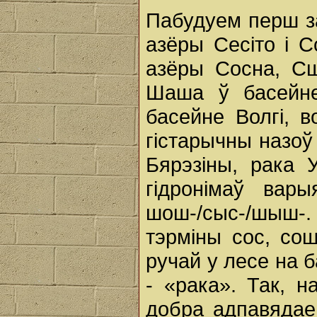
Пабудуем перш за
азёры Сесіто i 
азёры Сосна, Сш
Шаша ў басейн
басейне Волгі, 
гістарычны назоў 
Бярэзіны, рака 
гідронімаў варыя
шош-/сыс-/шыш-.
тэрміны coc, со
ручай у лесе на 
- «рака». Так, 
добра адпавядае