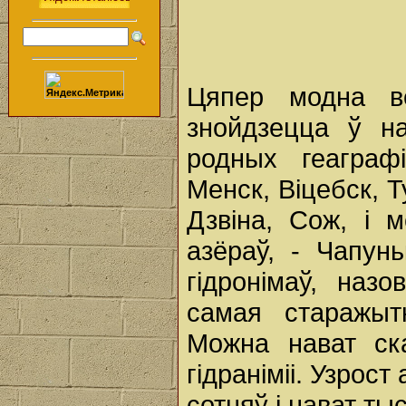
Цяпер модна в
знойдзецца ў н
родных геаграф
Менск, Віцебск, 
Дзвіна, Сож, i 
азёраў, - Чапунь
гідронімаў, назо
самая старажыт
Можна нават ск
гідраніміі. Узрос
сотняў i нават ты