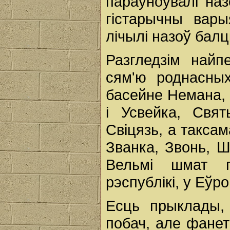
параўноўвалі наз
гістарычны вары
лічылі назоў балц
Разгледзім найп
сям'ю роднасных
басейне Немана, А
i Усвейка, Свят
Свіцязь, а таксам
Званка, Звонь, Ш
Вельмі шмат 
рэспублікі, у Еўр
Есць прыклады, 
побач, але фанет