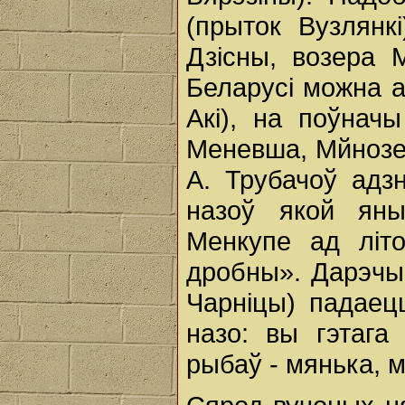
(прыток Вузлянк
Дзісны, возера 
Беларусі можна а
Акі), на поўначы
Меневша, Мйнозеро
А. Трубачоў адз
назоў якой яны
Менкупе ад літо
дробны». Дарэчы,
Чарніцы) падаец
назо: вы гэтага
рыбаў - мянька, м