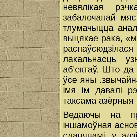
невялікая рэч
забалочанай мяс
тлумачыцца анал
выцякае рака, «мі
распаўсюдзілася 
лакальнасць уз
аб'ектаў. Што да
ўсе яны .звычайн
імя ім давалі р
таксама азёрныя пр
Ведаючы на пр
іншамоўная аснов
славянамі, у адз