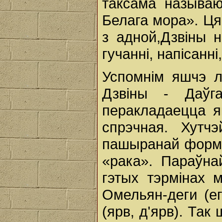
таксама называю
Белага мора». Ця
з адной,Дзвіны 
гучанні, напісанні
Успомнім яшчэ л
Дзвіны - Даўг
перакладаецца я
спрэчная. Хутч
пашыранай формай
«рака». Параўнай
гэтых тэрмінах 
Омельян-деги (ег
(ярв, д'ярв). Так