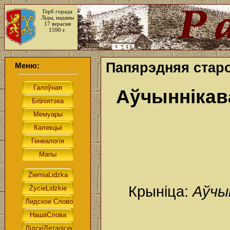
Герб горада
Ліды, наданы
17 верасня
1590 г.
Папярэдняя старо
Меню:
Аўчыннікав
Крыніца:
Аўчын