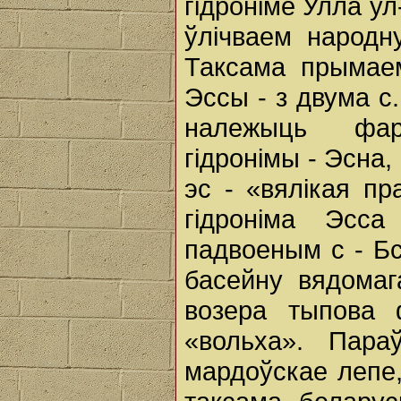
гідроніме Улла ул
ўлічваем народн
Таксама прымаем
Эссы - з двума с.
належыць фар
гідронімы - Эсна
эс - «вялікая п
гідроніма Эсс
падвоеным с - Бс
басейну вядомаг
возера тыпова 
«вольха». Пара
мардоўскае лепе,