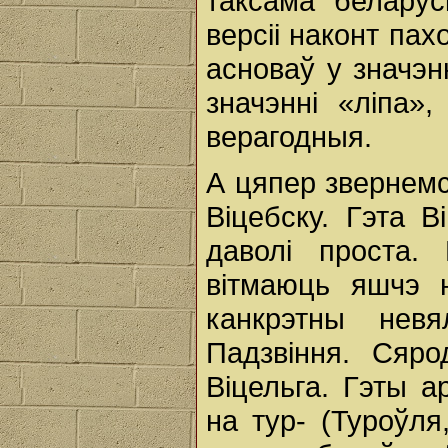
таксама беларус
версіі наконт па
асноваў у значэн
значэнні «ліпа»
верагодныя.
А цяпер звернемс
Віцебску. Гэта В
даволі проста.
вітмаюць яшчэ н
канкрэтны нев
Падзвіння. Сярод
Віцельга. Гэты а
на тур- (Туроўля