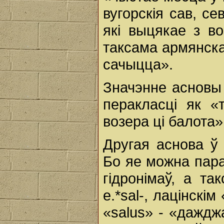
вугорскія сав, се
які выцякае з во
таксама армянскае
сачыцца».
Значэнне асновы
перакласці як «
возера ці балота»
Другая аснова ў
Бо яе можна пар
гідронімаў, а так
e.*sal-, лацінскі
«salus» - «дажд