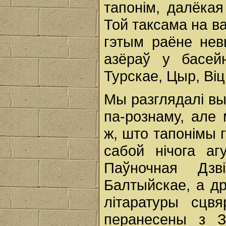
тапонім, далёкая
Той таксама на ва
гэтым раёне нев
азёраў у басей
Турскае, Цыр, Віць
Мы разглядалі вы
па-рознаму, але
ж, што тапонімы 
сабой нічога аг
Паўночная Дз
Балтыйскае, а др
літаратуры сцв
перанесены з З