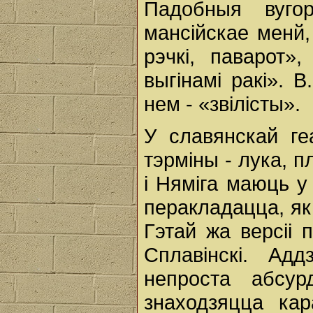
Падобныя вугор
мансійскае менй,
рэчкі, паварот»
выгінамі ракі». 
нем - «звілісты».
У славянскай ге
тэрміны - лука, 
i Няміга маюць у
перакладацца, як 
Гэтай жа версіі 
Сплавінскі. Ад
непроста абсу
знаходзяцца кар