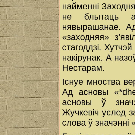
найменні Заходня
не блытаць а
нявырашанае. А
«заходняя» з'яв
стагоддзі. Хутчэй
накірунак. А наз
Нестарам.
Існуе мноства вер
Ад асновы «*dh
асновы ў значэн
Жучкевіч услед з
слова ў значэнні 