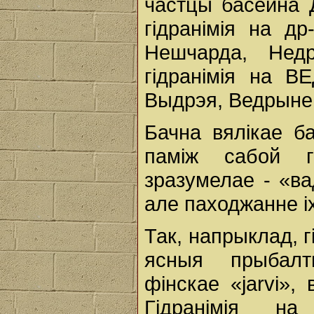
частцы басейна 
гідранімія на д
Нешчарда, Нед
гідранімія на В
Выдрэя, Ведрынец 
Бачна вялікае б
паміж сабой г
зразумелае - «ва
але паходжанне ix
Так, напрыклад, 
ясныя прыбалты
фінскае «jarvi»,
Гідранімія н