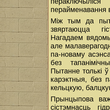
пераключылі
перайменавання в
Між тым да пыт
звяртаюцца гіс
Нагадаем вядомы
але малаверагодн
па-новаму асэнс
без тапанімічн
Пытанне толькі ў
карэктныя, без п
кельцкую, балцку
Прынцыпова важ
сістэмнасць гі