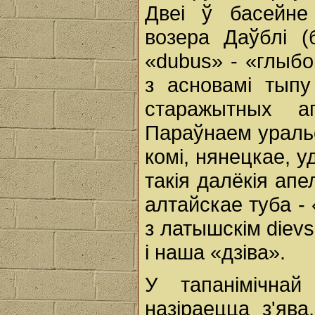
Двеі ў басейн
возера Даўблі (
«dubus» - «глыбок
з асновамі тыпу 
старажытных а
Параўнаем уральс
комі, нянецкае, у
такія далёкія апе
алтайскае туба -
з латышскім dievs
i наша «дзіва».
У тапанімічнай
назіраецца з'ява