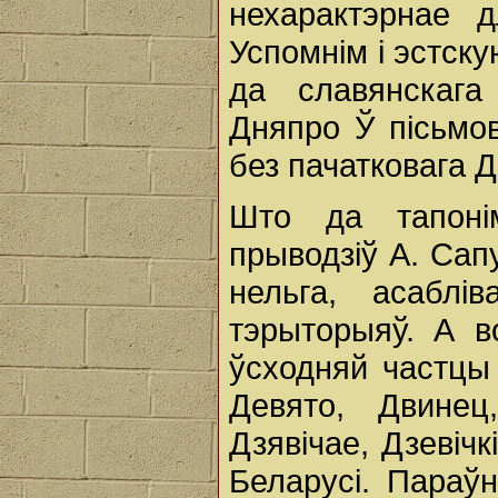
нехарактэрнае д
Успомнім і эстску
да славянскага
Дняпро Ў пісьмо
без пачатковага Д
Што да тапоні
прыводзіў А. Сапу
нельга, асаблі
тэрыторыяў. А в
ўсходняй частцы
Девято, Двинец
Дзявічае, Дзевічк
Беларусі. Параў