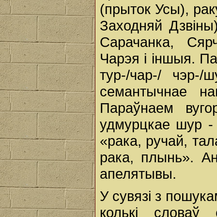
(прыток Усы), ра
Заходняй Дзвіны)
Сарачанка, Сяр
Чарэя i іншыя. Па
тур-/чар-/ чэр-
семантычнае на
Параўнаем вуго
удмурцкае шур - 
«рака, ручай, тал
рака, плынь». Ан
апелятывы.
У сувязі з пошук
колькі словаў