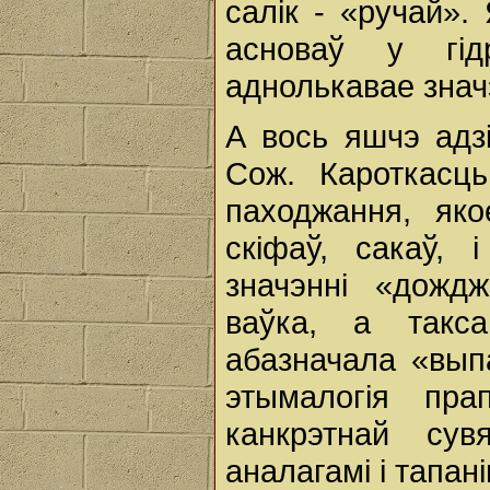
салік - «ручай»
асноваў у гід
аднолькавае знач
А вось яшчэ адз
Сож. Кароткасц
паходжання, яко
скіфаў, сакаў,
значэнні «дожд
ваўка, а такс
абазначала «вып
этымалогія пр
канкрэтнай сув
аналагамі i тапа