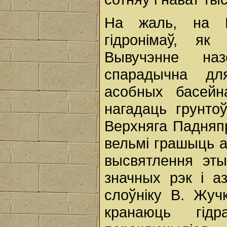
На жаль, на Б
гідронімаў, як
Вывучэнне на
спарадычна дл
асобных басейн
нагадаць грунтоў
Верхняга Падняпр
вельмі грашыць 
высвятлення эты
значных рэк i а
слоўніку В. Жуч
кранаюць гід