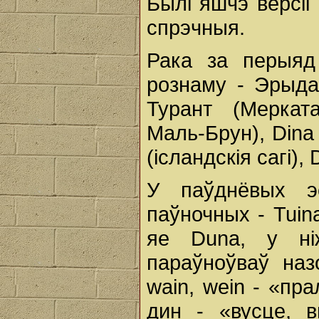
Былі яшчэ версіі 
спрэчныя.
Рака за перыяд
рознаму - Эрыдан
Турант (Мерката
Маль-Брун), Dina 
(ісландскія сагі),
У паўднёвых эс
паўночных - Tuina
яе Duna, у ні
параўноўваў назо
wain, wein - «пра
дин - «вусце, 