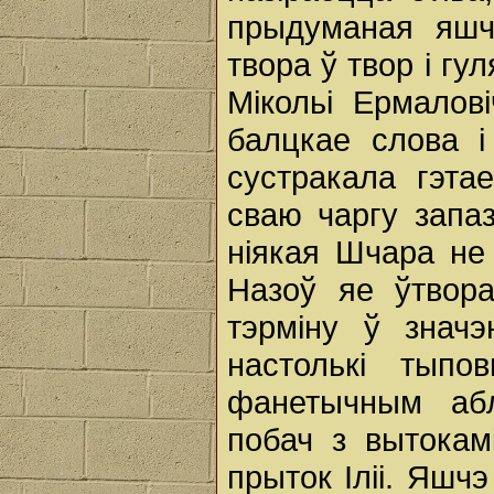
прыдуманая яшч
твора ў твор i гу
Мікольі Ермалов
балцкае слова i
сустракала гэта
сваю чаргу запаз
ніякая Шчара не
Назоў яе ўтвора
тэрміну ў значэ
настолькі тып
фанетычным абл
побач з вытокам
прыток Іліі. Яшч