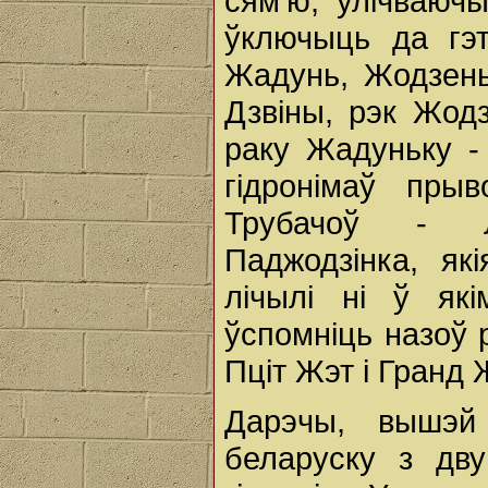
сям'ю, улічваюч
ўключыць да гэ
Жадунь, Жодзень
Дзвіны, рэк Жодз
раку Жадуньку -
гідронімаў пры
Трубачоў - Л
Паджодзінка, як
лічылі ні ў як
ўспомніць назоў р
Пціт Жэт i Гранд Ж
Дарэчы, вышэй
беларуску з дв