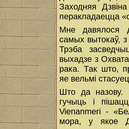
Заходняя Дзвіна
перакладаецца «с
Мне давялося 
самых вытокаў, з 
Трэба засведчы
выхадзе з Охвата
рака. Так што, 
яе вельмі стасуец
Што да назову. 
гучыць i пішацц
Vienanmeri - «Б
мора, у якое Д