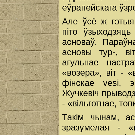
еўрапейскага ўзрос
Але ўсё ж гэтыя
піто ўзыходзяц
асноваў. Параў
асновы тур-, ві
агульнае настр
«возера», віт - 
фінскае vesi, 
Жучкевіч прыводз
- «вільготнае, то
Такім чынам, асн
зразумелая - «