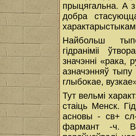
прыцягальна. А з
добра стасуюцца
характарыстыкамі
Найбольш тыпо
гідраніміі ўтв
значэнні «рака, 
азначэнняў тыпу 
глыбокае, вузкае»
Тут вельмі харак
стаіць Менск. Гі
асновы - св+ сл-
фармант -ч. В