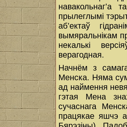
навакольнаг'а т
прылеглымі тэрыт
аб'ектаў гідран
вымяральнікам пра
некалькі версі
верагодная.
Начнём з самага
Менска. Няма сум
ад наймення невя
гэтая Мена зна
сучаснага Менск
працякае яшчэ а
Бярэзіны). Пад