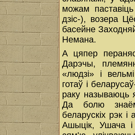
можам паставіць
дзіс-), возера Цё
басейне Заходняй
Немана.
А цяпер пераняс
Дарэчы, племян
«людзі» i вельм
готаў i беларусаў
раку называюць 
Да болю знаём
беларускіх рэк i 
Ашыцік, Ушача i