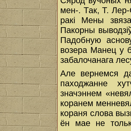
Сярод вучоных н
мен-. Так, Т. Лер
ракі Мены звяз
Пакорны выводзіў
Падобную аснов
возера Манец у 
забалочанага лесу,
Але вернемся да
паходжанне ху
значэннем «невял
коранем менневял
кораня слова выз
ён мае не толькі