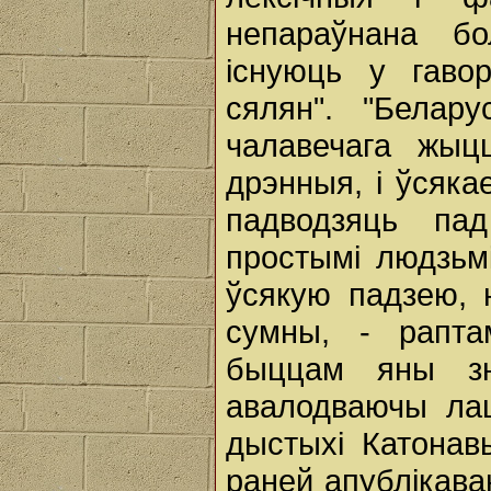
непараўнана бо
існуюць у гавор
сялян". "Белар
чалавечага жыц
дрэнныя, і ўсяка
падводзяць пад
простымі людзьмі
ўсякую падзею, 
сумны, - рапта
быццам яны зн
авалодваючы лац
дыстыхі Катонавы
раней апублікава