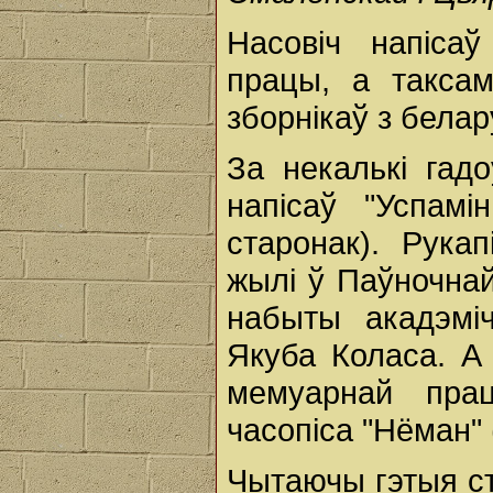
Насовіч напіса
працы, а такса
зборнікаў з белар
За некалькі гад
напісаў "Успам
старонак). Рукап
жылі ў Паўночнай 
набыты акадэмі
Якуба Коласа. А
мемуарнай пра
часопіса "Нёман"
Чытаючы гэтыя ст