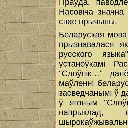
Праўда, паводл
Насовіча значна
свае прычыны.
Беларуская мова
прызнавалася як
русского язык
устаноўкамі Ра
"Слоўнік…" да
маўленні беларус
засведчанымі ў д
ў ягоным "Слоўн
напрыклад, 
шырокаўжывальны