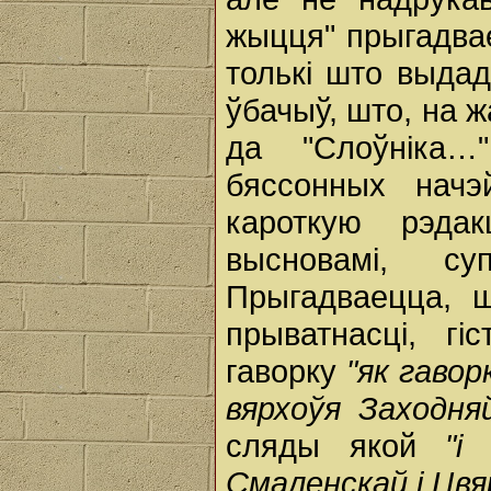
жыцця" прыгадвае
толькі што выдад
ўбачыў, што, на 
да "Слоўніка…
бяссонных начэ
кароткую рэда
высновамі, су
Прыгадваецца, ш
прыватнасці, гі
гаворку
"як гаво
вярхоўя Заходня
сляды якой
"і
Смаленскай і Цвя