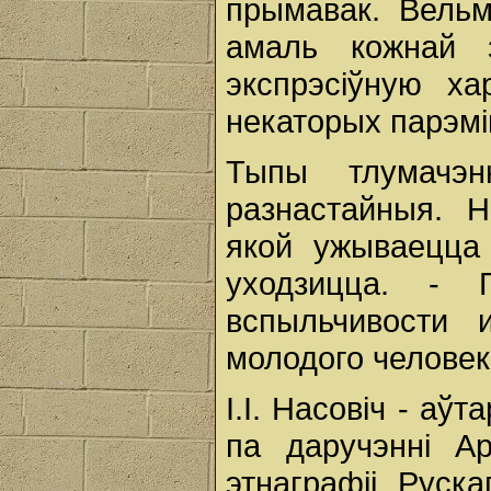
прымавак. Вельм
амаль кожнай 
экспрэсіўную ха
некаторых парэмі
Тыпы тлумачэн
разнастайныя. Н
якой ужываецца
уходзицца. - 
вспыльчивости 
молодого человек
І.І. Насовіч - аўт
па даручэнні Ар
этнаграфіі Руска