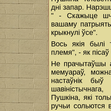
дні запар. Нарэшц
" - Скажыце шч
вашаму патрыятыз
крыкнулі ўсе".
Вось якія былі 
племя", - як піса
Не прачытаўшы а
мемуараў, можн
настаўнік быў
шавіністычнага
Пушкіна, які толь
ручьи сольются в