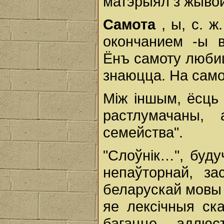
матэрыял з жывой
Самота
, ы, с. 
окончанием -ы в
Ёнъ самоту любиц
знаюцца. На сам
Між іншым, ёсць 
растлумачаны, 
семейства".
"Слоўнік…", буду
непаўторнай, за
беларускай мовы 
яе лексічныя ск
багацце, адлю