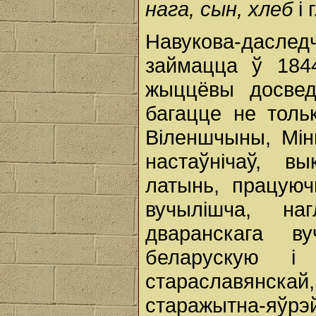
нага, сын, хлеб
і 
Навукова-дасл
займацца ў 184
жыццёвы досвед
багацце не толь
Віленшчыны, Мі
настаўнічаў, в
латынь, працуюч
вучылішча, на
дваранскага в
беларускую і
стараславянскай,
старажытна-яўрэ