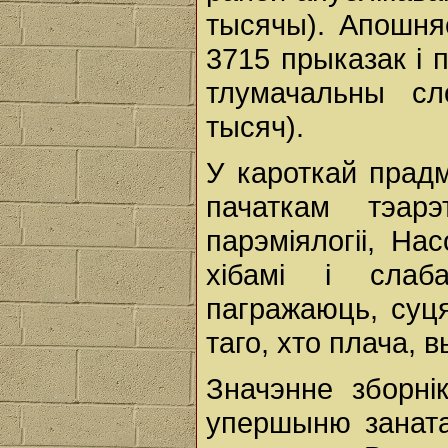
тысячы). Апошня
3715 прыказак і 
тлумачальны сл
тысяч).
У кароткай прадм
пачаткам тэарэ
парэміялогіі, На
хібамі і слаба
пагражаюць, суц
таго, хто плача, 
Значэнне зборні
упершыню заната