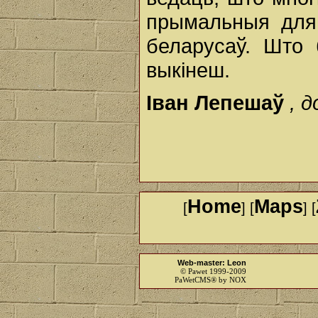
прымальныя для
беларусаў. Што 
выкінеш.
Іван Лепешаў
, 
Home
Maps
[
] [
] [
Web-master: Leon
© Pawet 1999-2009
PaWetCMS® by NOX