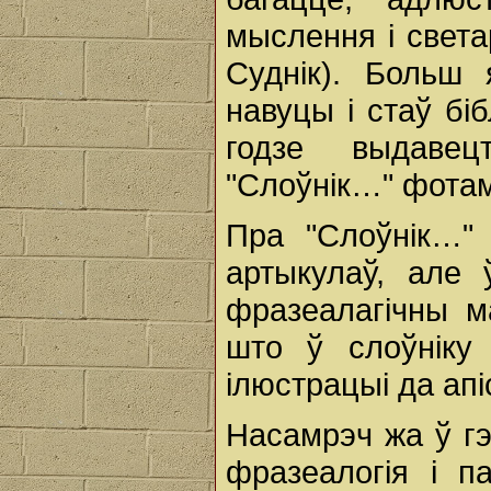
мыслення і света
Суднік). Больш
навуцы і стаў бі
годзе выдаве
"Слоўнік…" фота
Пра "Слоўнік…" 
артыкулаў, але 
фразеалагічны м
што ў слоўніку
ілюстрацыі да апі
Насамрэч жа ў гэ
фразеалогія і п