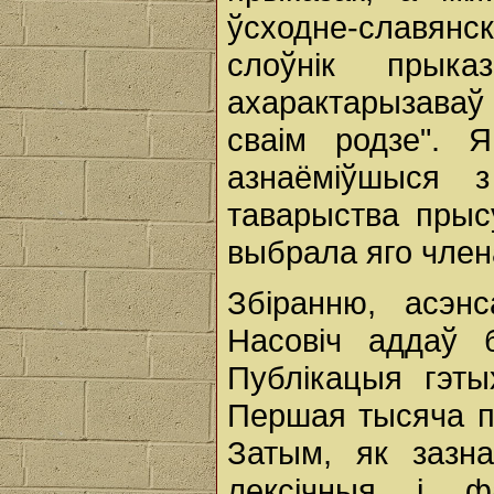
ўсходне-славян
слоўнік прыка
ахарактарызаваў 
сваім родзе". 
азнаёміўшыся з
таварыства прысу
выбрала яго член
Збіранню, асэн
Насовіч аддаў 
Публікацыя гэт
Першая тысяча п
Затым, як зазн
лексічныя і ф