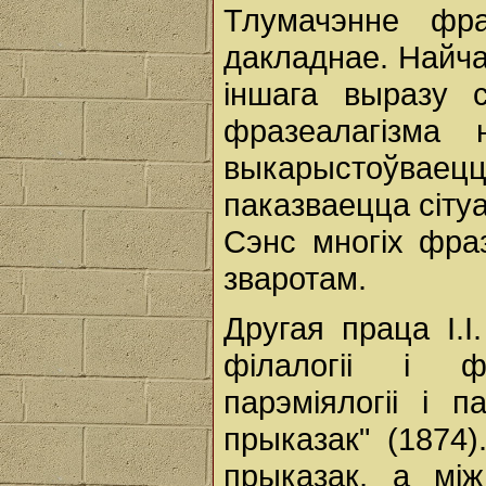
Тлумачэнне фра
дакладнае. Найча
іншага выразу с
фразеалагізма
выкарыстоўв
паказваецца сіту
Сэнс многіх фра
зваротам.
Другая праца І.І
філалогіі і ф
парэміялогіі і п
прыказак" (1874)
прыказак, а мі