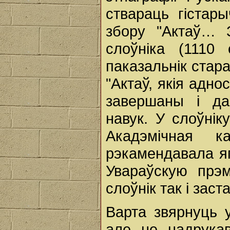
ствараць гістар
збору "Актаў… З
слоўніка (1110
паказальнік стар
"Актаў, якія адно
завершаны і да
навук. У слоўнік
Акадэмічная к
рэкамендавала яго
Увараўскую прэ
слоўнік так і зас
Варта звярнуць у
але не надрукав