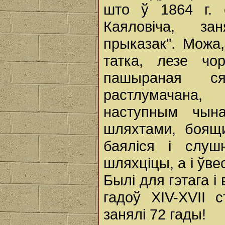
што ў 1864 г. 
Каяловіча, за
прыказак". Можа,
татка, лезе чо
пашыраная ся
растлумачана,
наступным чын
шляхтами, боящ
баяліся і слуш
шляхціцы, а і ўве
Былі для гэтага і
гадоў ХІV-ХVІІ 
занялі 72 гады!