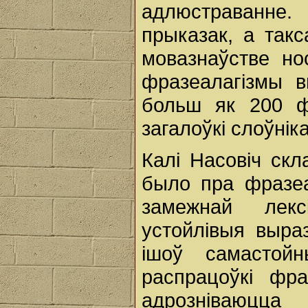
адлюстраванне
прыказак, а так
мовазнаўстве но
фразеалагізмы в
больш як 200 ф
загалоўкі слоўнік
Калі Насовіч скл
было пра фразеа
замежнай лекс
устойлівыя выра
ішоў самастой
распрацоўкі фра
адрозніваюцца