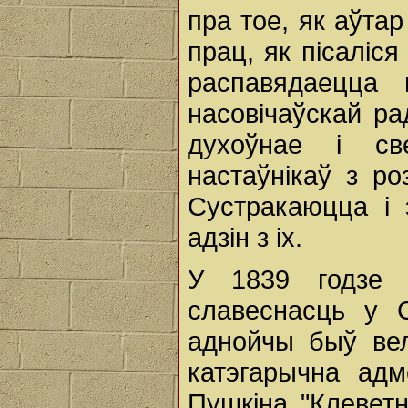
пра тое, як аўтар
прац, як пісаліс
распавядаецца 
насовічаўскай ра
духоўнае і св
настаўнікаў з ро
Сустракаюцца і 
адзін з іх.
У 1839 годзе І
славеснасць у С
аднойчы быў вел
катэгарычна адм
Пушкіна "Клевет