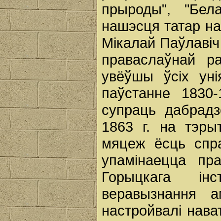
прыроды", "Бел
нашэсця татар на
Мікалай Паўлавіч
праваслаўнай ра
увёўшы ўсіх уні
паўстанне 1830-
супраць дабрадз
1863 г. на тэры
мяцеж ёсць спра
упамінаецца пр
Горыцкага інс
веравызнання а
настройвалі нава