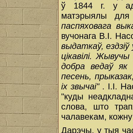
ў 1844 г. у ад
матэрыялы для
паспяховага вы
вучонага В.І. Нас
выдаткаў, ездзіў 
цікавілі. Жывучы
добра ведаў як 
песень, прыказак
іх звычаі"
. І.І. 
"куды неадкладн
слова, што тра
чалавекам, кожну
Дарэчы, у тыя час