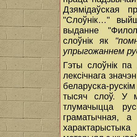
Дзямідаўская п
"Слоўнік…" выйш
выданне "Филол
слоўнік як
"пом
упрыгожаннем ру
Гэты слоўнік па
лексічнага значэ
беларуска-рускім 
тысяч слоў. У 
тлумачыцца рус
граматычная, а
характарыстыка