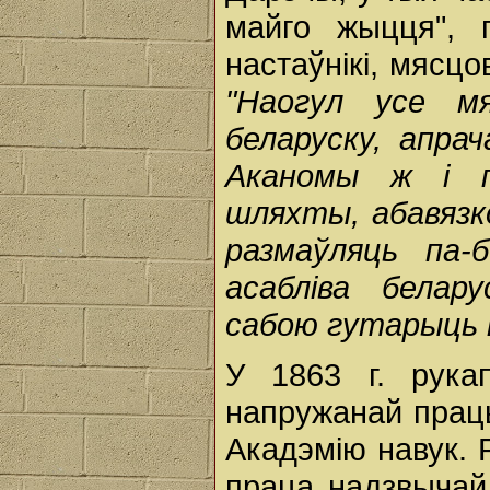
майго жыцця", п
настаўнікі, мясцо
"Наогул усе мя
беларуску, апра
Аканомы ж і пр
шляхты, абавязко
размаўляць па-
асабліва белар
сабою гутарыць 
У 1863 г. рукап
напружанай працы
Акадэмію навук. 
праца надзвычай