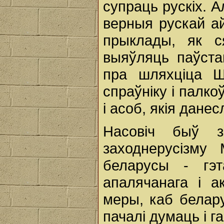
супраць рускіх. 
верныя рускай а
прыклады, як с
выяўляць паўста
пра шляхціца Ш
спраўніку і палко
і асоб, якія данес
Насовіч быў з
заходнерусізму 
беларусы - гэт
апалячанага і а
меры, каб белар
пачалі думаць і г