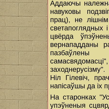
Аддаючы належнае
навуковы подзві
прац), не лішні
светапоглядных і
цвёрда ўпэўнен
вернападданы ра
пазбаўлены 
самасвядома
заходнерусізму"
Ніл Гілевіч, пр
напісаўшы да іх 
На старонках "У
упэўненыя сцвяр