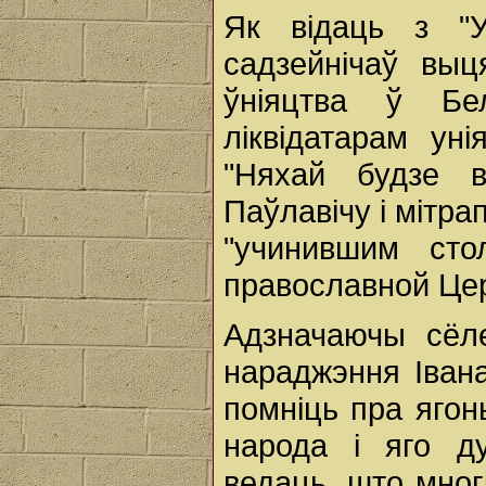
Як відаць з "У
садзейнічаў выц
ўніяцтва ў Бе
ліквідатарам ун
"Няхай будзе 
Паўлавічу і мітра
"учинившим ст
православной Цер
Адзначаючы сёле
нараджэння Івана
помніць пра ягон
народа і яго д
ведаць, што мног