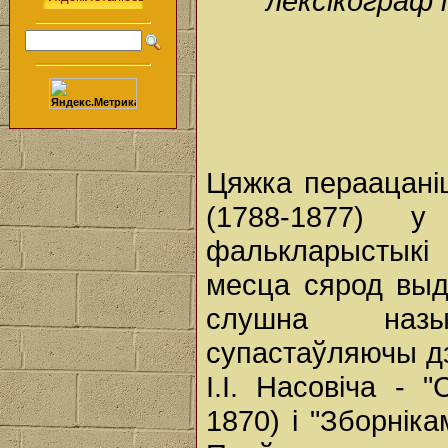
лексікограф
Цяжка пераацаніц
(1788-1877) у 
фалькларыстыкі 
месца сярод выд
слушна назы
супастаўляючы дз
І.І. Насовіча - 
1870) і "Зборніка