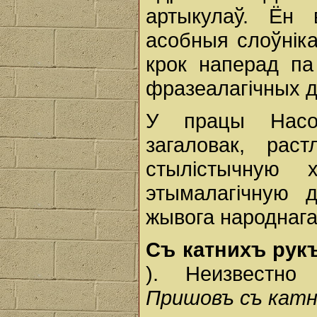
артыкулаў. Ён 
асобныя слоўніка
крок наперад п
фразеалагічных д
У працы Насов
загаловак, рас
стылістычную 
этымалагічную 
жывога народнага
Съ катнихъ рук
). Неизвестно 
Пришовъ съ катн