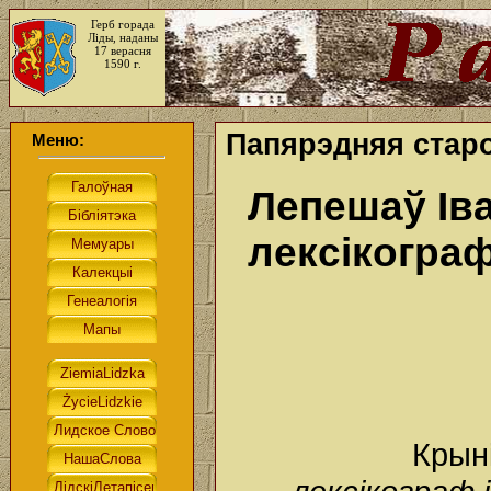
Герб горада
Ліды, наданы
17 верасня
1590 г.
Папярэдняя старо
Меню:
Лепешаў Ів
лексікогра
Крын