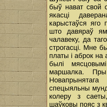
быў нават свой 
якасці давера
карыстаўся яго 
што давяраў ям
чалавеку, да таг
строгасці. Мне б
платы i аброк на 
былі мясцовым
маршалка. Пр
Новапрынятага
спецыяльны мундз
колеру з саеты
шаўковы пояс з кв