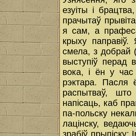
езуіты i брацтв
прачытаў прывіта
я сам, а прафес
крыху паправіў.
смела, з добрай 
выступіў перад 
вока, i ён у ча
рэктара. Пасля 
распытваў, што
напісаць, каб пра
па-польску некал
лацінску, ведаю
зрабіў прыпіску: 