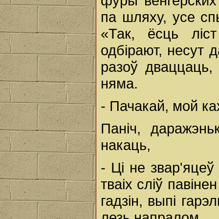
фуры венгерских 
па шляху, усе с
«Так, ёсць ліс
одбірают, несут 
разоў дваццаць, 
няма.
- Пачакай, мой к
Паніч, даражэнь
накаць,
- Цi не звар'яцеў
тваіх сліў павіне
гадзін, выпі гарэл
лезь напралом.