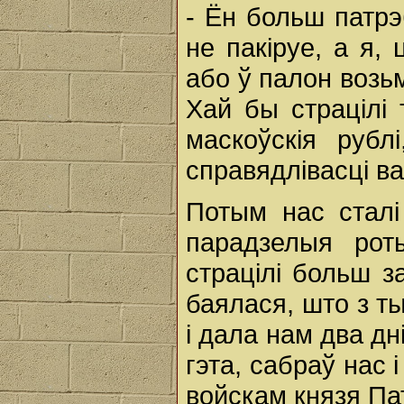
- Ён больш патрэ
не пакіруе, а я, 
або ў палон возь
Хай бы страцілі
маскоўскія руб
справядлівасці в
Потым нас сталі
парадзелыя рот
страцілі больш 
баялася, што з ты
i дала нам два дн
гэта, сабраў нас 
войскам князя Па