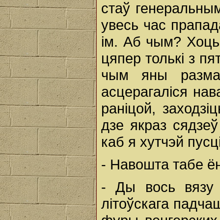
стаў генеральны
увесь час прапад
ім. Аб чым? Хоць
цяпер толькі з пя
чым яны разма
асцерагаліся нав
раніцой, заходзі
дзе якраз сядзеў
каб я хутчэй пусц
- Навошта табе ё
- Ды вось вязу 
літоўскага падча