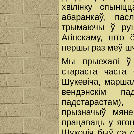
хвілінку спыні
абаранкаў, пас
трымаючы ў руц
Агінскаму, што 
першы раз меў ш
Мы прыехалі ў 
стараста часта 
Шукевіча, маршал
вендэнскім па
падстарастам)
прызначыў мяне
працаваць у яго
Шукевіч быў ca с