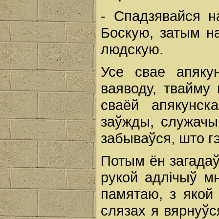
- Спадзявайся н
Боскую, затым н
людскую.
Усе свае апяку
ваяводу, твайму 
сваёй апякунск
заўжды, служачы 
забываўся, што гэ
Потым ён загадаў
рукой адлічыў мн
памятаю, з якой
слязах я вярнуўс