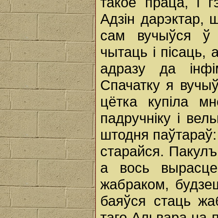
такое праца, i 
Адзін дарэктар, ш
сам вучыўся ў 
чытаць i пісаць, 
адразу да інф
Спачатку я вучыў
цётка купіла м
падручніку i вел
штодня паўтараў:
старайся. Пакулъ
а вось вырасц
жабраком, будзеш
баяўся стаць жа
таго Альвара на 