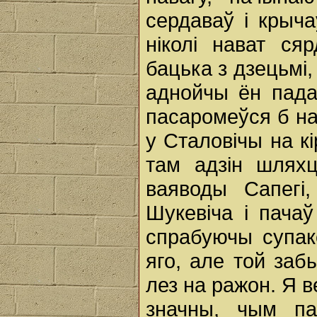
сердаваў i крыч
ніколі нават сяр
бацька з дзецьмі,
аднойчы ён пада
пасаромеўся б нас
у Сталовічы на кі
там адзін шляхц
ваяводы Сапегі
Шукевіча i пача
спрабуючы супако
яго, але той заб
лез на ражон. Я 
значны, чым п