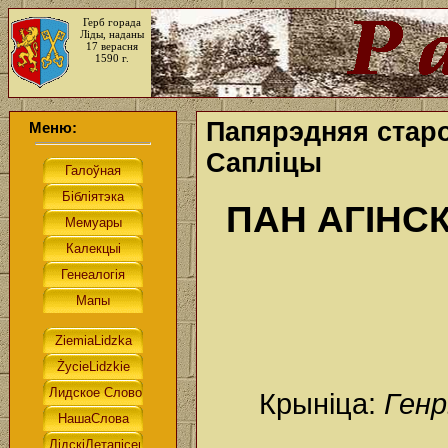
Герб горада
Ліды, наданы
17 верасня
1590 г.
Папярэдняя старо
Меню:
Сапліцы
ПАН АГІНС
Крыніца:
Генр