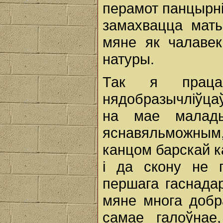
перамот панцырнік
замахвацца маты
мяне як чалавек
натуры.
Так я праца
нядобразычліўцаў
на мае малад
яснавяльможным
канцом барскай 
i да скону не 
першага гаснада
мяне многа добр
самае галоўна