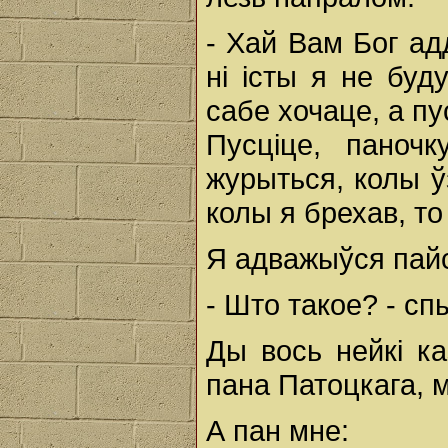
- Хай Вам Бог ад
ні істы я не буд
сабе хочаце, а пус
Пусціце, пaноч
журыться, колы ў
колы я брехав, то
Я адважыўся пайсц
- Што такое? - сп
Ды вось нейкі ка
пана Патоцкага, м
А пан мне: