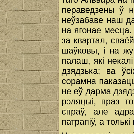
пераведзены ў н
неўзабаве наш да
на ягонае месца.
за квартал, сваё
шаўковы, i на ж
палаш, які некал
дзядзька; ва ў
сорамна паказацц
не еў дарма дзяд
рэляцыі, праз т
спраў, але адр
патрапіў, а тольк