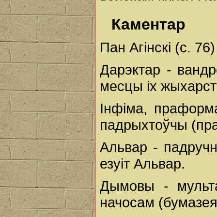
Каментар
Пан Агінскі (с. 76)
Дарэктар - вандр
месцы ix жыхарст
Інфіма, праформа
падрыхтоўчы (пра
Альвар - падручн
езуіт Альвар.
Дымовы - мульта
начосам (бумазея