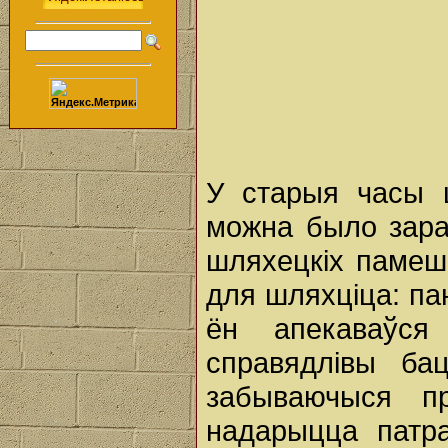
У старыя часы 
можна было зара
шляхецкіх памеш
для шляхціца: па
ён апекаваўся
справядлівы ба
забываючыся п
надарыцца патра