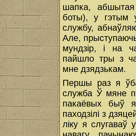
шапка, абшытая
боты), у гэтым
службу, абнаўля
Але, прыступаюч
мундзір, i на 
пайшло тры з ч
мне дзядзькам.
Першы раз я ўба
служба Ў мяне п
пакаёвых быў я
паходзілі з дзяце
ліку я слугаваў у
навагу, пачынаю