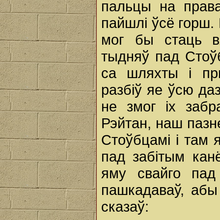
пальцы на прав
пайшлі ўсё горш. 
мог бы стаць вя
тыдняў пад Стоў
са шляхты i пр
разбіў яе ўсю да
не змог ix забр
Рэйтан, наш пазн
Стоўбцамі i там 
пад забітым кан
яму свайго пад
пашкадаваў, абы
сказаў: