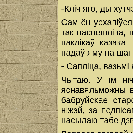
-Кліч яго, ды хутч
Сам ён усхапіўся
так паспешліва, 
паклікаў казака.
падаў яму на шап
- Сапліца, вазьмі 
Чытаю. У ім ніч
яснавяльможны в
бабруйскае стар
ніжэй, за подпіса
насылаю табе дзв