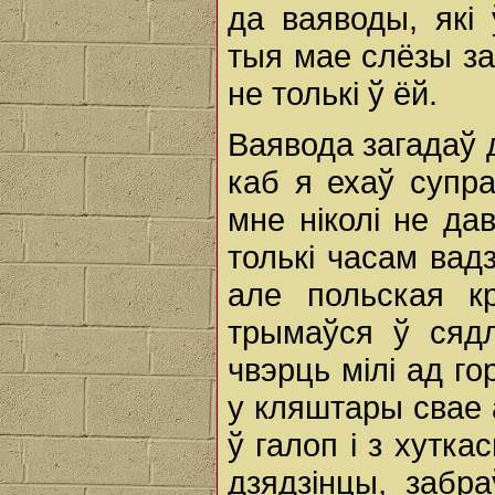
да ваяводы, які
тыя мае слёзы за
не толькі ў ёй.
Ваявода загадаў
каб я ехаў супр
мне ніколі не да
толькі часам вадз
але польская к
трымаўся ў сядл
чвэрць мілі ад г
у кляштары свае 
ў галоп i з хутк
дзядзінцы, забр