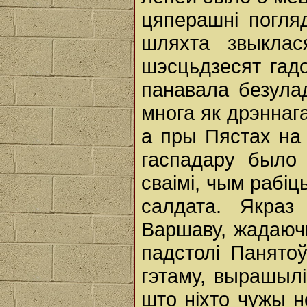
цяперашні погля
шляхта звыклас
шэсцьдзесят гадо
панавала безула
многа як дрэннага,
а пры Пястах на 
гаспадару было
сваімі, чым рабі
салдата. Якраз
Варшаву, жадаючы
падстолі Панятоў
гэтаму, вырашылі
што ніхто чужы н