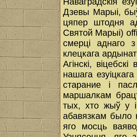
Наваградскія езу
Дзевы Марыі, быў
цяпер штодня ад
Святой Марыі) offi
смерці аднаго з
клецкага ардынат
Агінскі, віцебскі
нашага езуіцкаг
старание i пас
маршалкам брацт
тых, хто жыў у і
абавязкам было н
яго мосць ваяв
Узнясення, яго 