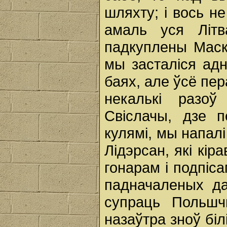
шляхту; i вось н
амаль уся Літ
падкуплены Маск
мы засталіся адн
баях, але ўсё пер
некалькі разо
Свіслачы, дзе 
кулямі, мы напал
Лідэрсан, які кір
гонарам i подпіса
падначаленых д
супраць Польшч
назаўтра зноў біл