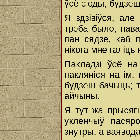
ўсё сюды, будзеш 
Я здзівіўся, але
трэба было, нава
пан сядзе, каб 
нікога мне галіць
Пакладзі ўсё на
пакляніся на ім,
будзеш бачыць; т
айчыны.
Я тут жа прысягн
укленчыў пасяро
знутры, а ваявода