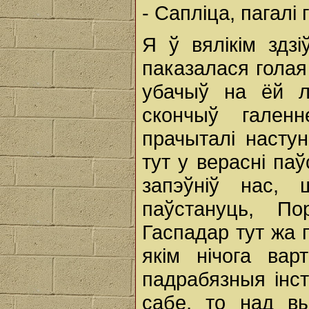
- Сапліца, пагалі
Я ў вялікім здзі
паказалася голая
убачыў на ёй лі
скончыў галенн
прачыталі насту
тут у верасні паў
запэўніў нас, 
паўстануць, П
Гаспадар тут жа п
якім нічога ва
падрабязныя інс
сабе, то над в