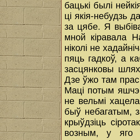
бацькі былі нейк
ці якія-небудзь д
за цябе. Я выбів
мной кіравала Н
ніколі не хадайні
пяць гадкоў, а к
засцянковы шляхц
Дзе ўжо там пра
Маці потым яшчэ
не вельмі хацел
быў небагатым, з
крыўдзіць сірота
возным, у яго 