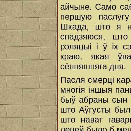
айчыне. Само са
першую паслуг
Шкада, што я н
спадзяюся, што
рэляцыі i ў ix 
краю, якая ўв
сённяшняга дня.
Пасля смерці кара
многія іншыя пан
быў абраны сын 
што Аўгусты былі
што нават гава
лепей было б мець