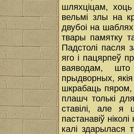
шляхціцам, хоць
вельмі злы на кр
двубоі на шаблях
твары памятку т
Падстолі пасля з
яго i пацярпеў п
ваяводам, шт
прыдворных, якія
шкрабаць пяром, 
плашч толькі дл
ставілі, але я 
пастанавіў нікол
калі здарылася т