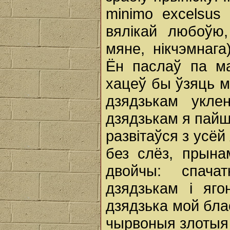
minimo excelsus 
вялікай любоўю,
мяне, нікчэмнаг
Ён паслаў па ма
хацеў бы ўзяць м
дзядзькам укле
дзядзькам я пайш
развітаўся з усё
без слёз, прынам
двойчы: спачат
дзядзькам i яго
дзядзька мой бла
чырвоныя злотыя 