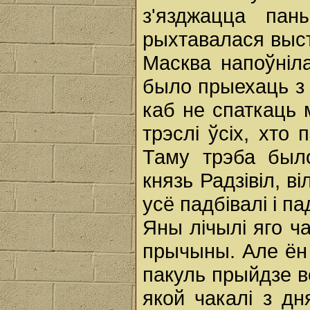
з'язджацца пан
рыхтавалася выст
Масква напоўніла
было прыехаць з 
каб не спаткаць м
трэслі ўсіх, хто
Таму трэба было
князь Радзівіл, в
усё падбівалі i п
Яны лічылі яго ча
прычыны. Але ён 
пакуль прыйдзе в
якой чакалі з дн