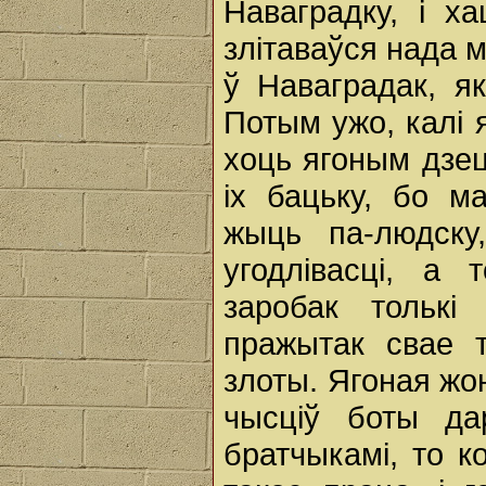
Наваградку, i х
злітаваўся нада м
ў Наваградак, я
Потым ужо, калі 
хоць ягоным дзец
ix бацьку, бо м
жыць па-людску
угодлівасці, а 
заробак тольк
пражытак свае т
злоты. Ягоная жон
чысціў боты дa
братчыкамі, то к