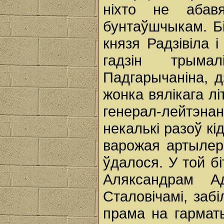
ніхто не абав
бунтаўшчыкам. Бі
князя Радзівіла
гадзін трыма
Падгарычаніна, д
жонка вялікага л
генерал-лейтэна
некалькі разоў кі
варожая артылер
ўдалося. У той б
Аляксандрам А
Сталовічамі, забі
прама на гармат