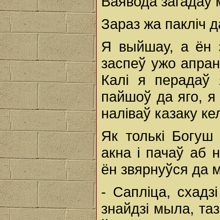
Ваявода загадаў 
Зараз жа пакліч д
Я выйшау, а ён 
заспеў ужо апран
Калі я перадаў 
пайшоў да яго, я 
наліваў казаку кел
Як толькі Богуш
акна i пачаў аб 
ён звярнуўся да 
- Сапліца, схадз
знайдзі мыла, таз