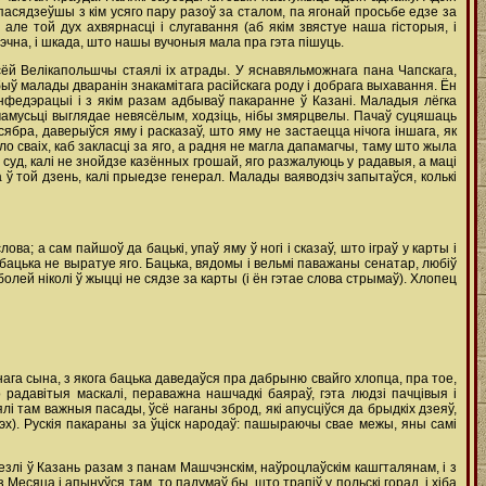
 пасядзеўшы з кім усяго пару разоў за сталом, па ягонай просьбе едзе за
 але той дух ахвярнасці i слугавання (аб якім звястуе наша гісторыя, i
эчна, i шкада, што нашы вучоныя мала пра гэта пішуць.
ўсёй Велікапольшчы стаялі ix атрады. У яснавяльможнага пана Чапскага,
 быў малады дваранін знакамітага расійскага роду i добрага выхавання. Ён
анфедэрацыі i з якім разам адбываў пакаранне ў Казані. Маладыя лёгка
чамусьці выглядае невясёлым, ходзіць, нібы змярцвелы. Пачаў суцяшаць
ябра, даверыўся яму i расказаў, што яму не застаецца нічога іншага, як
 сваіх, каб закласці за яго, а радня не магла дапамагчы, таму што жыла
д суд, калі не знойдзе казённых грошай, яго разжалуюць у радавыя, а маці
а ў той дзень, калі прыедзе генерал. Малады ваяводзіч запытаўся, колькі
ва; а сам пайшоў да бацькі, упаў яму ў ногі i сказаў, што іграў у карты i
 бацька не выратуе яго. Бацька, вядомы i вельмі паважаны сенатар, любіў
олей ніколі ў жыцці не сядзе за карты (i ён гэтае слова стрымаў). Хлопец
нага сына, з якога бацька даведаўся пра дабрыню свайго хлопца, пра тое,
радавітыя маскалі, пераважна нашчадкі баяраў, гэта людзі пачцівыя i
і там важныя пасады, ўсё наганы зброд, які апусціўся да брыдкіх дзеяў,
грэх). Рускія пакараны за ўціск народаў: пашыраючы свае межы, яны самі
езлі ў Казань разам з панам Машчэнскім, наўроцлаўскім кашгталянам, i з
з Месяца i апынуўся там, то падумаў бы, што трапіў у польскі горад, i хіба