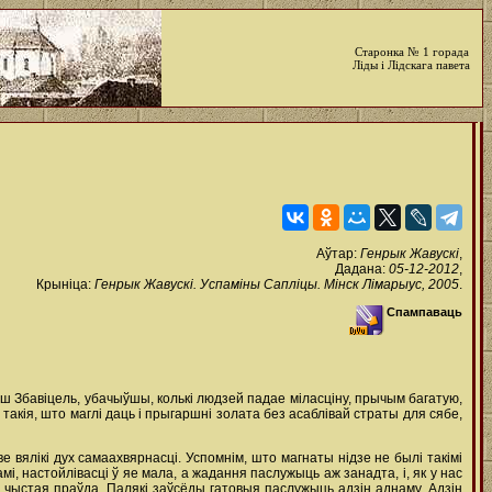
Старонка № 1 горада
Ліды і Лідскага павета
Аўтар:
Генрык Жавускі
,
Дадана:
05-12-2012
,
Крыніца:
Генрык Жавускі. Успаміны Сапліцы. Мінск Лімарыус, 2005
.
Спампаваць
наш Збавіцель, убачыўшы, колькі людзей падае міласціну, прычым багатую,
 такія, што маглі даць i прыгаршні золата без асаблівай страты для сябе,
 вялікі дух самаахвярнасці. Успомнім, што магнаты нідзе не былі такімі
мі, настойлівасці ў яе мала, а жадання паслужыць аж занадта, і, як у нас
 а чыстая праўда. Палякі заўсёды гатовыя паслужыць адзін аднаму. Адзін