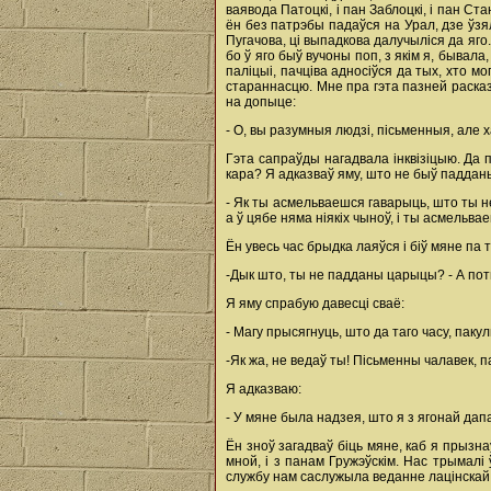
ваявода Патоцкі, i пан Заблоцкі, i пан Ста
ён без патрэбы падаўся на Урал, дзе ўзялі 
Пугачова, ці выпадкова далучыліся да яго
бо ў яго быў вучоны поп, з якім я, бывал
паліцыі, пачціва адносіўся да тых, хто мо
стараннасцю. Мне пра гэта пазней расказ
на допыце:
- О, вы разумныя людзі, пісьменныя, але х
Гэта сапраўды нагадвала інквізіцыю. Да 
кара? Я адказваў яму, што не быў падданым
- Як ты асмельваешся гаварыць, што ты 
а ў цябе няма ніякіх чыноў, i ты асмельв
Ён увесь час брыдка лаяўся i біў мяне па т
-Дык што, ты не падданы царыцы? - А поты
Я яму спрабую давесці сваё:
- Магу прысягнуць, што да таго часу, пакул
-Як жа, не ведаў ты! Пісьменны чалавек, п
Я адказваю:
- У мяне была надзея, што я з ягонай дапа
Ён зноў загадваў біць мяне, каб я прызнаў
мной, i з панам Гружэўскім. Нас трымалі 
службу нам саслужыла веданне лацінскай