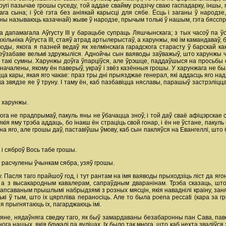
ругі пазычае грошы суседу, той аддае свайму родзічу сваю гаспадарку, іншы,
га сына; i ўсё гэта без аніякай карысці для сябе. Ёсць i заганы ў народзе,
уны называюць казачнай) жыве ў народзе, прычым толькі ў нашым, гэта бясспр
ква дапамагала Аўгусту III у барацьбе супраць Ляшчынскага; з тых часоў па 
ільніка Аўгуста III, стаяў атрад артылерыстаў, а харунжы, які ім камандаваў,
оды, якога я пазней ведаў як хелмінскага гарадскога старасту ў барскай к
 неўзабаве вельмі здружыліся. Аднойчы сын ваяводы заўважыў, што харунжы 
ў такі сумны. Харунжы доўга ўпарціўся, але ўрэшце, паддаўшыся на просьбы с
чалены, якому ён паверыў, украў i звёз казённыя грошы. У харунжага не было
цца кары, якая яго чакае: праз тры дні прыязджае генерал, які аддасць яго на
а звядзе яе ў труну. I таму ён, каб пазбавіцца няславы, парашыў застрэліцц
ў харунжы.
ога не прадпрымаў, пакуль яны не ўбачацца зноў, i той даў сваё афіцэрскае сло
ія яму трэба аддаць, бо інакш ён страціць свой гонар, i ён не ўстане, пакуль
на яго, але грошы даў, паставіўшы ўмову, каб сын пакляўся на Евангеллі, што б
 i сяброў Вось табе грошы.
 расчулены ўчынкам сябра, узяў грошы.
. Пасля таго прайшоў год, i тут рантам на імя ваяводы прыходзіць ліст да яго
 а з высакародным кавалерам, сапраўдным дваранінам. Трэба сказаць, што 
псаваным прышлымі набрыдзямі з розных мясцін, якія наваднілі краіну, занял
ькі ў тым, што ix цярпліва пераносіць. Але то была poena peccati (кара за 
ія прыгнятаюць ix, пагарджаюць імі.
 мяне, нядаўняга сведку таго, як быў замардаваны безабаронны пан Сава, пав
га нашых, якія блукалі па вуліцах. Ix было так многа, што каб нехта зваліўся 