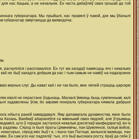
ля нас бацька, а не начальнік. Ён часта дабаўляў сваіх грошай да той
ваеннага губернатара. Мы прыйшлі, нас правялі ў пакой, дзе мы ўбачылі
там губернатар звяртаецца да ваяводзіча:
ім.
расчуліліся i расплакаліся. Ён тут жа загадаў памясціць яго i некалькіх
го, каб не быў занадта добрым да нас i тым самым не навёў на падазрэнне
ваіх верных слуг. Ды нават каб i не так было, мне лепей страціць царскую
аляк ніколі не перастане ўздыхаць. Маскалі ўмеюць быць сумленнымі, калі
 былі задаволены ўсім, бо акрамя генерала губернатара нямала дабрыні
 якога нібыта раней замардавалі. Яму дапамагала духавенства, якое было
 на Казань. Ваейкаў абараняўся са жменькай сваіх людзей, але ўтрымаць
ведамілі, што ў горадзе засталося некалькі дзесяткаў канфедэратаў, ён ix
а радзімы. Сярод ix былі браты Цямневічы, пан Шумлянскі, галіцкі войскі,
некаторых, сярод якіх быў i я, i яшчэ пан Патоцкі, валынскі ваявода, пан
ію. Ён сам усіх нас падзяліў: тых, хто быў высокага росту, браў да сябе ў