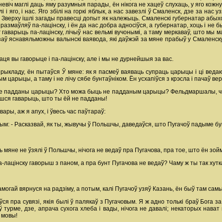
невіч маглі даць яму разумныя парады, ён нікога не хацеў слухаць, у яго кожну
i яго, i нас. Яго збілі на горкі яблык, а нас завезлі ў Смаленск, дзе за нас 
. Зверху ішлі загады правесці допыт як належыць. Смаленскі губернатар абых
а, размаўляў па-лацінску, i ён да нас добра адносіўся, а губернатар, хоць i 
г гаварыць па-лацінску, лічыў нас вельмі вучонымі, а таму меркаваў, што мы м
аў яснавяльможны валынскі ваявода, які даўжэй за мяне прабыў у Смаленску, 
аця вы гаворыце i па-лацінску, але i мы не дурнейшыя за вас.
прыкладу, ён пытаўся Ў мяне: як я пасмеў ваяваць супраць царыцы i ці ведаю
 царыцы, а таму i не лічу сябе бунтаўніком. Ён усхапіўся з крэсла i пачаў ве
не падданы царыцы? Хто можа быць не падданым царыцы? Фельдмаршалы, чыно
аешся гаварыць, што ты ёй не падданы!
вары, аж я апух, i ўвесь час паўтараў:
м: - Расказвай, як ты, жывучы ў Польшчы, даведаўся, што Пугачоў падыме бунт 
ь мяне не ўзялі ў Польшчы, нічога не ведаў пра Пугачова, пра тое, што ён зойме
а-лацінску гаворыш з паном, а пра бунт Пугачова не ведаў? Чаму ж ты так хутк
могай вярнуся на радзіму, а потым, калі Пугачоў узяў Казань, ён быў там самы
ся пра сувязі, якія былі ў палякаў з Пугачовым. Я ж адно толькі браў Бога за 
ў турме, дзе, апрача сухога хлеба i вады, нічога не давалі; некаторых нават
 мовы!