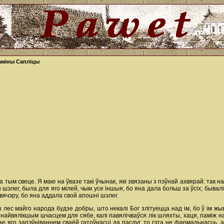
паміны Сапліцы
а тым свеце. Я маю на ўвазе такі ўчынак, які звязаны з пэўнай ахвярай: так 
 шэлег, была для яго мілей, чым усе іншыя, бо яна дала больш за ўсіх; бывалі
 вячэру, бо яна аддала свой апошні шэлег.
ес майго народа будзе добры, што некалі Бог злітуецца над ім, бо ў ім жыве
і найвялікшым шчасцем для сябе, калі павялічваўся лік шляхты, хаця, паміж на
шае яго запэўніваннем сваёй гатоўнасці да паслуг, то гэта не фармальнасць,