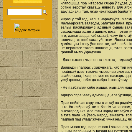
клапоціцца пра інтарэсы сябра ў судзе, д
сотню вёрстаў сватаць нявесту для ягона
дакладная, i тая, якую некаторыя балбат
Якраз у той год, калі я нарадзіўся, Мас
мальбарскага ваяводы, багатага пана, прых
вельмі пасябраваў з адзіным сынам ваяв
сыходзяцца адзін з адным, вось i гэтыя
яго, дапытвацца, каб сказаў, чаму ён ста
скончыць жыццё самагубствам. Ягоны падна
далёка, ды i часу ўжо нестае, каб пазбаві
не перанясе такога няшчасця, гэтая вестк
грошай было ўкрадзена.
- Дзве тысячы чырвоных злотых, - адказа
Ваяводзіч папрасіў харунжага, каб той ніч
прайграў дзве тысячы чырвоных злотых, як
свайго сына, i хаця не мог не насварыцца 
узяў грошы, пабег да сябра i сказаў яму:
- Не пазбаўляй сябе жыцця, жыві для маці
Афіцэр спрабаваў адмовіцца, але ўрэшце,
Праз нейкі час харунжы выехаў на радзіму
што ён сябраваў не з благім чалавекам,
высакародныя; але гэты народ аказаўся са
а гэта пала на ўвесь народ, вінаваты тол
падпалі пад уладу жменькі чужаземцаў, як
Праз многа год, параненага i звязанага,
іншымі палоннымі; у Казані мы сустрэлі мно