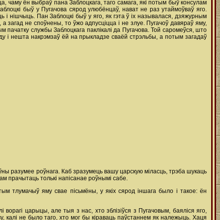
цца, чаму ён выбраў пана Заблоцкага, таго самага, які потым быў консулам
аблоцкі быў у Пугачова сярод улюбёнцаў, нават не раз утаймоўваў яго.
ць i нішчыць. Пан Заблоцкі быў у яго, як гэта ў іх называлася, дзяжурным
, а загад не споўнены, то ўжо адпусціцца i не злуе. Пугачоў давяраў яму,
ым пачатку службы Заблоцкага паклікалі да Пугачова. Той саромеўся, што
рэйду i нешта накрэмзаў ёй на прыкладзе сваёй стрэльбы, а потым загадаў
оўны разумее роўнага. Каб зразумець вашу царскую міласць, трэба шукаць
жам прачытаць толькі напісанае роўнымі сабе.
ым тлумачыў яму свае пісьмёны, у якіх сярод іншага было i такое: ён
ворагі царыцы, але тыя з нас, хто зблізіўся з Пугачовым, баяліся яго,
ву, калі не было таго, хто мог бы кіраваць паўстаннем як належыць. Хаця