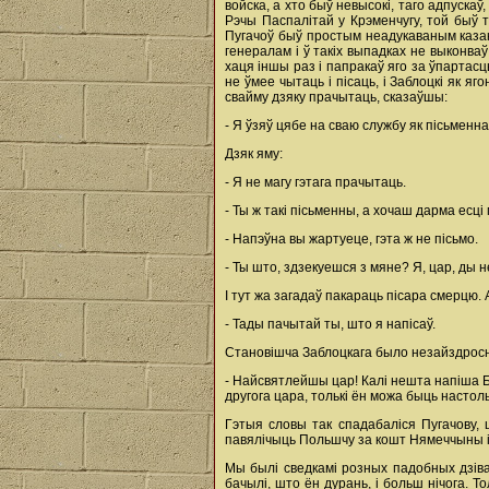
войска, а хто быў невысокі, таго адпуска
Рэчы Паспалітай у Крэменчугу, той быў 
Пугачоў быў простым неадукаваным казаком
генералам і ў такіх выпадках не выконваў
хаця іншы раз i папракаў яго за ўпартасц
не ўмее чытаць i пісаць, i Заблоцкі як я
свайму дзяку прачытаць, сказаўшы:
- Я ўзяў цябе на сваю службу як пісьменнаг
Дзяк яму:
- Я не магу гэтага прачытаць.
- Ты ж такі пісьменны, а хочаш дарма есці
- Напэўна вы жартуеце, гэта ж не пісьмо.
- Ты што, здзекуешся з мяне? Я, цар, ды 
I тут жа загадаў пакараць пісара смерцю.
- Тады пачытай ты, што я напісаў.
Становішча Заблоцкага было незайздроснае
- Найсвятлейшы цар! Калі нешта напіша Б
другога цара, толькі ён можа быць настол
Гэтыя словы так спадабаліся Пугачову, 
павялічыць Польшчу за кошт Нямеччыны i
Мы былі сведкамі розных падобных дзівац
бачылі, што ён дурань, i больш нічога. Т