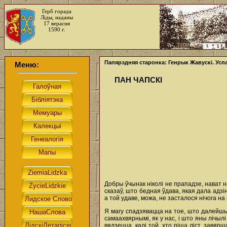
Герб горада
Ліды, наданы
17 верасня
1590 г.
Папярэдняя старонка: Генрык Жавускі. Ус
Меню:
ПАН ЧАПСКІ
Добры ўчынак ніколі не прападзе, нават н
сказаў, што бедная ўдава, якая дала адзін
а той удаве, можа, не засталося нічога на
Я магу спадзявацца на тое, што далейшы л
самаахвярнымі, як у нас, i што яны лічыл
вядзецца, калі той, хто піша ліст, завяр