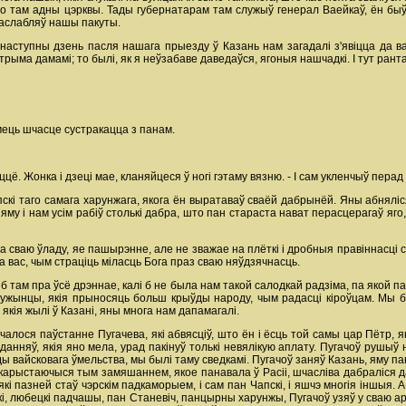
о там адны цэрквы. Тады губернатарам там служыў генерал Ваейкаў, ён быў д
 паслабляў нашы пакуты.
а наступны дзень пасля нашага прыезду ў Казань нам загадалі з'явіцца да 
 трыма дамамі; то былі, як я неўзабаве даведаўся, ягоныя нашчадкі. I тут ран
г мець шчасце сустракацца з панам.
цё. Жонка i дзеці мае, кланяйцеся ў ногі гэтаму вязню. - I сам укленчыў перад 
кі таго самага харунжага, якога ён выратаваў сваёй дабрынёй. Яны абняліся, 
 яму i нам усім рабіў столькі дабра, што пан стараста нават перасцерагаў я
ра сваю ўладу, яе пашырэнне, але не зважае на плёткі i дробныя правіннасці с
а вас, чым страціць міласць Бога праз сваю няўдзячнасць.
б там пра ўсё дрэннае, калі б не была нам такой салодкай радзіма, па якой п
ць чужынцы, якія прыносяць больш крыўды народу, чым радасці кіроўцам. Мы
, якія жылі ў Казані, яны многа нам дапамагалі.
ачалося паўстанне Пугачева, які абвясціў, што ён i ёсць той самы цар Пётр,
данняў, якія яно мела, урад пакінуў толькі невялікую аплату. Пугачоў рушыў
уды вайсковага ўмельства, мы былі таму сведкамі. Пугачоў заняў Казань, яму па
ix, карыстаючыся тым замяшаннем, якое панавала ў Расіі, шчасліва дабраліся д
і пазней стаў чэрскім падкаморыем, i сам пан Чапскі, i яшчэ многія іншыя. А 
скі, любецкі падчашы, пан Станевіч, панцырны харунжы, Пугачоў узяў у сваю арм