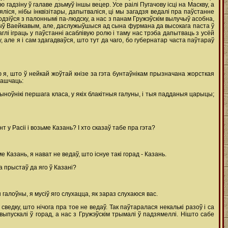
ю гадзіну ў галаве дзьмуў іншы вецер. Усе раілі Пугачову ісці на Маскву, а
узяліся, нібы інквізітары, дапытваліся, ці мы загадзя ведалі пра паўстанне
одзіўся з палоннымі па-людску, а нас з панам Гружэўскім вылучыў асобна,
не быў Ваейкавым, але, даслужыўшыся ад сына фурмана да высокага паста ў
аглі іграць у паўстанні асаблівую ролю i таму нас трэба дапытваць з усёй
але я i сам здагадваўся, што тут да чаго, бо губернатар часта паўтараў
 я, што ў нейкай жоўтай кнізе за гэта бунтаўнікам прызначана жорсткая
рашчаць:
ўнікі першага класа, у якіх блакітныя галуны, i тыя падданыя царыцы;
у Расіі i возьме Казань? I хто сказаў табе пра гэта?
 Казань, я нават не ведаў, што існуе такі горад - Казань.
а прыстаў да яго ў Казані?
 галоўны, я мусіў яго слухацца, як зараз слухаюся вас.
сведку, што нічога пра тое не ведаў. Так паўтаралася некалькі разоў i ca
 выпускалі ў горад, а нас з Гружэўскім трымалі ў падзямеллі. Нішто сабе