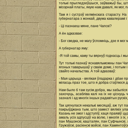
толькі прыгледзеўшыся, заўважыў бы, шт
мізэрнай платы, якую нам давалі, як мог,
Там я i сустрэў хелмінскага старасту. Н
губернатара з жонкай, двума кавалерамі i
- Ці пазнаеш мяне, пане Чапскі?
А ён адказвае:
- Бог сведка, не магу ўспомніць, дзе я мо
А губернатар яму:
-Я той самы, каму ты вярнуў годнасць i жыц
Тут толькі пазнаў яснавяльможны пан Чапс
ягоных таварышаў у сваім доме, i потым i
свайго начальства. А той адказваў:
- Мая царыца - вялікая ўладарка i дбае п
міласць праз тое, што я добра стаўлюся д
Нам было б там зусім добра, мы забыліся 
захочуць, асабліва калі на ix не цісну
зазналі i ад многіх іншых радавітых рускіх
Так цягнулася некалькі месяцаў, аж тут п
пакрыўджана тым, што замест вялікіх ула
Казань не змог i адступіў, хаця праявіў ц
амаль усіх адпусціў на волю, i многія з 
пан Машэнскі, кашталян, пан Суфчынскі, як
Гружэўскі, расіенскі войскі, пан Хамянтоў