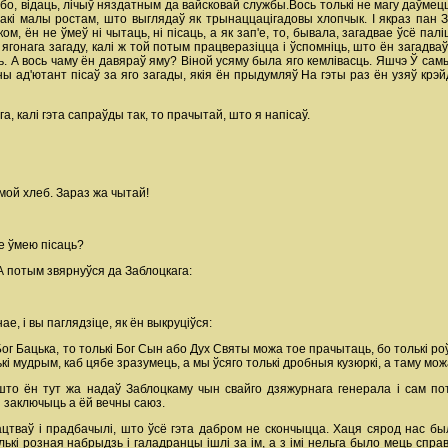
ў, бо, відаць, лічыў няздатным да вайсковай службы.Вось толькі не магу даўме
такі малы ростам, што выглядаў як трынаццацігадовы хлопчык. I якраз пан З
, ён не ўмеў ні чытаць, ні пісаць, а як зап'е, то, бывала, загадвае ўсё палі
 ягонага загаду, калі ж той потым працверазіцца i ўспомніць, што ён загадваў
ь. А вось чаму ён давяраў яму? Віной усяму была яго кемлівасць. Яшчэ Ў сам
гоны ад'ютант пісаў за яго загады, якія ён прыдумляў На гэты раз ён узяў к
а, калі гэта сапраўды так, то прачытай, што я напісаў.
 мой хлеб. Зараз жа чытай!
не ўмею пісаць?
 А потым звярнуўся да Заблоцкага:
, i вы паглядзіце, як ён выкруціўся:
ог Бацька, то толькі Бог Сын або Дух Святы можа тое прачытаць, бо толькі р
ькі мудрым, каб цябе зразумець, а мы ўсяго толькі дробныя кузюркі, а таму мо
што ён тут жа надаў Заблоцкаму чын свайго дзяжурнага генерала i сам пот
 заключыць а ёй вечны саюз.
тваў i прадбачылі, што ўсё гэта дабром не скончыцца. Хаця сярод нас былі 
олькі розная набрыдзь i галадранцы ішлі за ім, а з імі нельга было мець спра