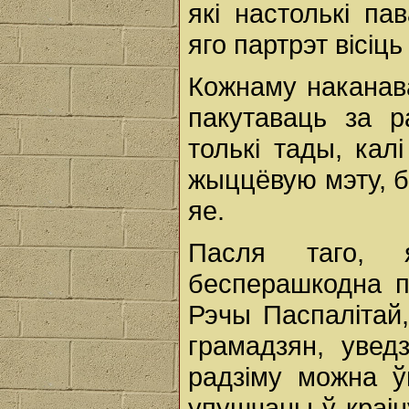
які настолькі п
яго партрэт вісіц
Кожнаму наканав
пакутаваць за р
толькі тады, кал
жыццёвую мэту, 
яе.
Пасля таго, 
бесперашкодна п
Рэчы Паспалітай
грамадзян, уве
радзіму можна ў
упушчаны ў краін