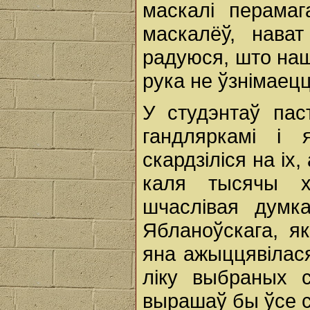
маскалі перамаг
маскалёў, нава
радуюся, што нашы
рука не ўзнімаецц
У студэнтаў пас
гандляркамі i 
скардзіліся на ix
каля тысячы х
шчаслівая думк
Ябланоўскага, я
яна ажыццявілася
ліку выбраных с
вырашаў бы ўсе с