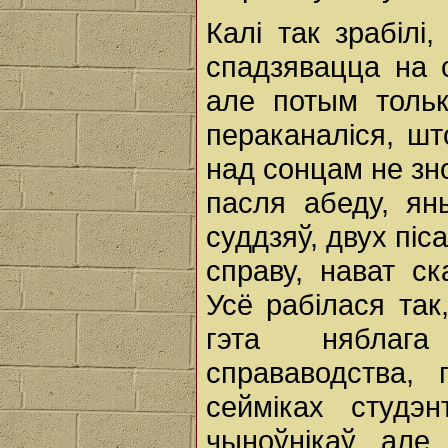
Калі так зрабілі
спадзявацца на с
але потым тольк
пераканаліся, шт
над сонцам не зн
пасля абеду, ян
суддзяў, двух піс
справу, нават ск
Усё рабілася так
гэта няблага
справаводства, 
сейміках студэ
чыноўнікаў, але