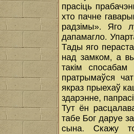
прасіць прабачэнн
хто пачне гавары
радзімы». Яго л
дапамагло. Упарт
Тады яго перастал
над замком, а вы
такім спосабам
пратрымаўся ча
якраз прыехаў ка
здарэнне, папрасі
Тут ён расцалав
табе Бог даруе з
сына. Скажу то