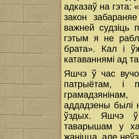
адказаў на гэта: 
закон забараняе
важней судзіць 
гэтым я не раб
брата». Кал i ў
катаваннямі ад та
Яшчэ ў час вучо
патрыётам, i 
грамадзянінам
аддадзены былі н
ўздых. Яшчэ ў
таварышам у хар
жаніцца, але неўз