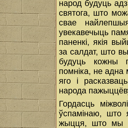
народ будуць адз
святога, што мо
свае найлепшыя
увекавечыць памя
паненкі, якія вы
за салдат, што вы
будуць кожны 
помніка, не адна
яго i расказвац
народа пажыццёв
Гордасць міжвол
ўспамінаю, што 
жыцця, што мы в