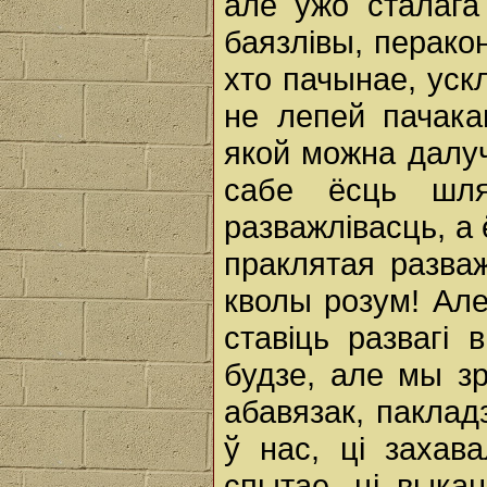
але ўжо сталага
баязлівы, перакон
хто пачынае, уск
не лепей пачакац
якой можна далуч
сабе ёсць шля
разважлівасць, а
праклятая разва
кволы розум! Але
ставіць развагі
будзе, але мы зр
абавязак, паклад
ў нас, ці захав
спытае, ці выка