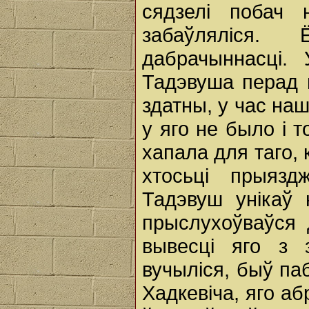
сядзелі побач
забаўляліся.
дабрачыннасці.
Тадэвуша перад 
здатны, у час на
у яго не было i т
хапала для таго, 
хтосьці прыязд
Тадэвуш унікаў 
прыслухоўваўся 
вывесці яго з 
вучыліся, быў па
Хадкевіча, яго аб