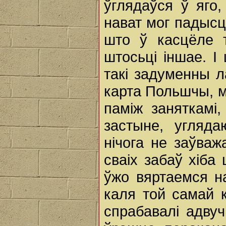
ўглядаўся ў яго
нават мог падысці
што ў касцёле 
штосьці іншае. I 
такі задуменны л
карта Польшчы, м
паміж заняткамі,
застыне, угляд
нічога не заўваж
сваіх забаў хіба
ўжо вяртаемся н
каля той самай к
спрабавалі адвуч