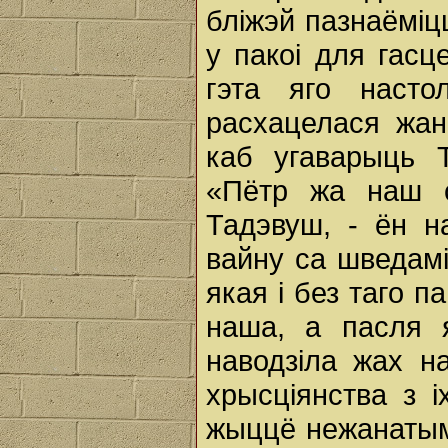
бліжэй пазнаёміц
у пакоі для гасц
гэта яго насто
расхацелася жан
каб угаварыць 
«Пётр жа наш с
Тадэвуш, - ён н
вайну са шведам
якая i без таго п
наша, а пасля 
наводзіла жах н
хрысціянства з 
жыццё нежанатым,