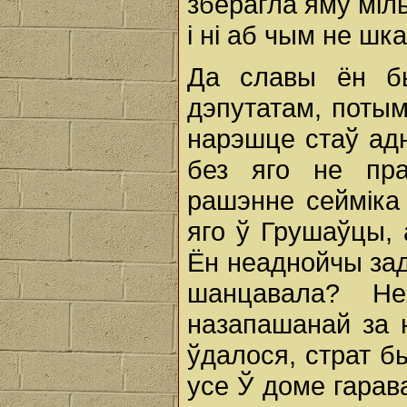
зберагла яму міль
i ні аб чым не шк
Да славы ён бы
дэпутатам, потым
нарэшце стаў адн
без яго не прах
рашэнне сейміка
яго ў Грушаўцы, 
Ён неаднойчы зад
шанцавала? Не
назапашанай за н
ўдалося, страт б
усе Ў доме гарава