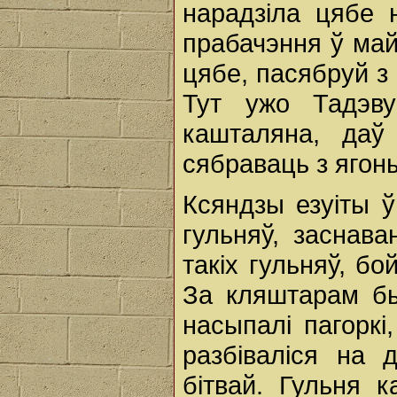
нарадзіла цябе 
прабачэння ў май
цябе, пасябруй з 
Тут ужо Тадэву
кашталяна, даў
сябраваць з ягон
Ксяндзы езуіты ў
гульняў, заснав
такіх гульняў, б
За кляштарам бы
насыпалі пагоркі,
разбіваліся на 
бітвай. Гульня 