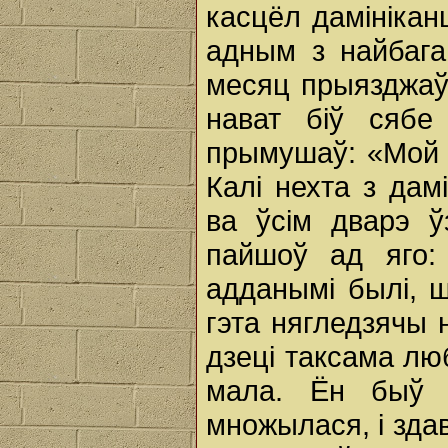
касцёл дамінікан
адным з найбага
месяц прыязджаў з
нават біў сябе
прымушаў: «Мой 
Калі нехта з дам
ва ўсім дварэ ў
пайшоў ад яго: 
адданымі былі, ш
гэта нягледзячы н
дзеці таксама люб
мала. Ён быў 
множылася, i здав