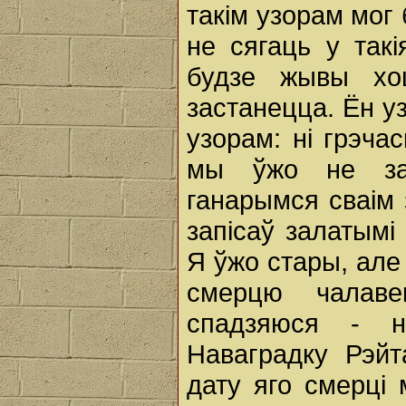
такім узорам мог
не сягаць у такі
будзе жывы хо
застанецца. Ён у
узорам: ні грэча
мы ўжо не зай
ганарымся сваім
запісаў залатымі
Я ўжо стары, але
смерцю чалаве
спадзяюся - 
Наваградку Рэйт
дату яго смерці