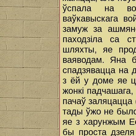
ўспала на во
ваўкавыскага во
замуж за ашмян
паходзіла ca с
шляхты, яе про
ваяводам. Яна б
спадзявацца на д
з ёй у доме яе ц
жонкі падчашага,
пачаў заляцацца (
тады ўжо не было
яе з харунжым Е
бы проста дзеля 