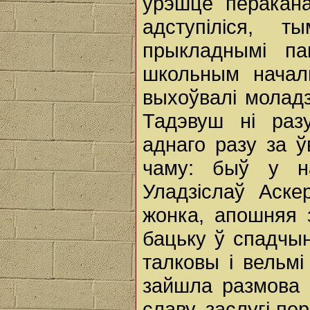
ўрэшце перакана
адступіліся,
прыкладнымі па
школьным началь
выхоўвалі моладз
Тадэвуш ні раз
аднаго разу за ў
чаму: быў у н
Уладзіслаў Аске
жонка, апошняя 
бацьку ў спадчы
талковы i вельмі
зайшла размова 
славу, заслугі пе