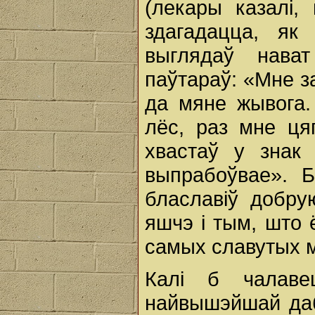
(лекары казалі,
здагадацца, як
выглядаў нава
паўтараў: «Мне з
да мяне жывога.
лёс, раз мне ця
хвастаў у знак
выпрабоўвае». 
блаславіў добру
яшчэ i тым, што 
самых славутых 
Калі б чалаве
найвышэйшай даб