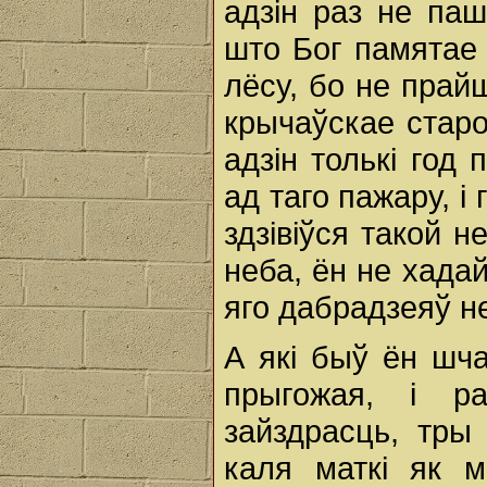
адзін раз не паш
што Бог памятае
лёсу, бо не прай
крычаўскае старо
адзін толькі год
ад таго пажару, i
здзівіўся такой 
неба, ён не хадай
яго дабрадзеяў н
А які быў ён шча
прыгожая, i р
зайздрасць, тры 
каля маткі як 