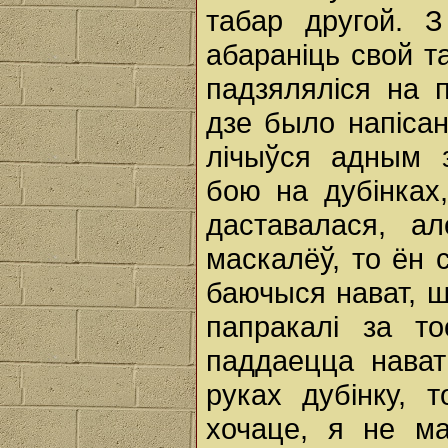
табар другой. З
абараніць свой т
падзяляліся на п
дзе было напісан
лічыўся адным 
бою на дубінках
даставалася, а
маскалёў, то ён 
баючыся нават, ш
папракалі за т
паддаецца нават
руках дубінку, 
хочаце, я не ма