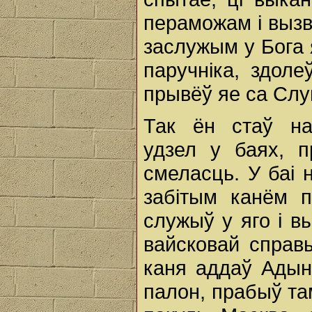
пераможам i вызв
заслужым у Бога я
паручніка, здоле
прывёў яе ca Слу
Так ён стаў на
удзел у баях, п
смеласць. У баі 
забітым канём п
служыў у яго i в
вайсковай справ
каня аддаў Адынц
палон, прабыў та