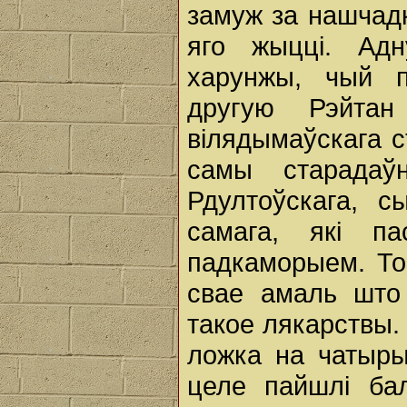
замуж за нашчад
яго жыцці. Адн
харунжы, чый п
другую Рэйтан
вілядымаўскага с
самы старадаў
Рдултоўскага, с
самага, які п
падкаморыем. То
свае амаль што 
такое лякарствы.
ложка на чатыры
целе пайшлі бал