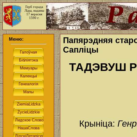
Герб горада
Ліды, наданы
17 верасня
1590 г.
Папярэдняя старо
Меню:
Сапліцы
ТАДЭВУШ 
Крыніца:
Генр