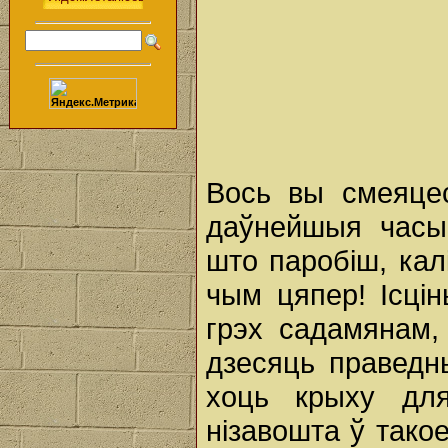
Вось вы смеяце
даўнейшыя часы
што паробіш, кал
чым цяпер! Ісці
грэх садамянам,
дзесяць праведн
хоць крыху дл
нізавошта ў тако