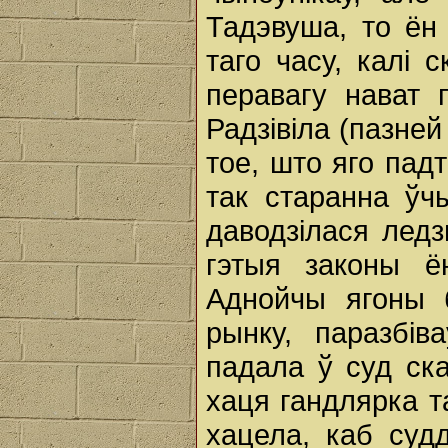
Тадэвуша, то ён
таго часу, калі 
перавагу нават
Радзівіла (пазней
тое, што яго пад
так старанна ўч
даводзілася ледз
гэтыя законы ё
Аднойчы ягоны 
рынку, паразбів
падала ў суд ска
хаця гандлярка т
хацела, каб суд