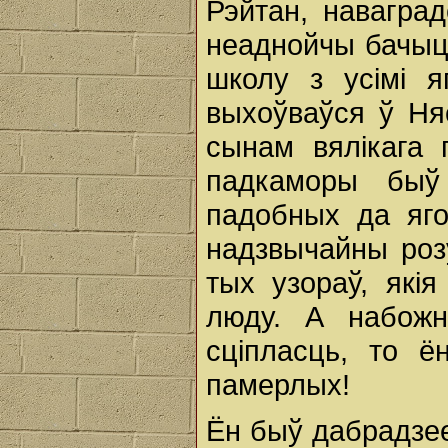
Рэйтан, навагра
неаднойчы бачыць
школу з усімі я
выхоўваўся ў Ня
сынам вялікага 
падкаморы быў
падобных да яго
надзвычайны розу
тых узораў, якія
люду. А набожн
сціпласць, то ё
памерлых!
Ён быў дабрадзее