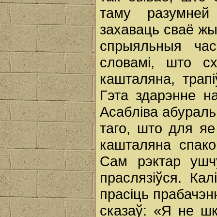
таму разумней
захаваць сваё ж
спрыяльныя час
словамі, што с
кашталяна, трапі
Гэта здарэнне н
Асабліва абураль
таго, што для я
кашталяна спакой
Сам рэктар ушч
праслязіўся. Ка
прасіць прабачэн
сказаў: «Я не шк