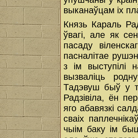
выканаўцам ix пл
Князь Караль Ра
ўвагі, але як се
пасаду віленска
пасналітае pyшэн
з ім выступілі 
вызваліць род
Тадэвуш быў у т
Радзівіла, ён п
яго абавязкі салд
сваіх паплечніка
чыім баку ім быц