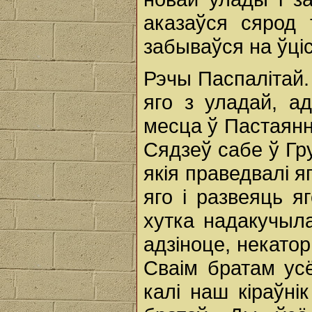
аказаўся сярод 
забываўся на ўці
Рэчы Паспалітай.
яго з уладай, а
месца ў Пастаянн
Сядзеў сабе ў Гр
якія праведвалі я
яго i развеяць я
хутка надакучыла
адзіноце, некатор
Сваім братам ус
калі наш кіраўні