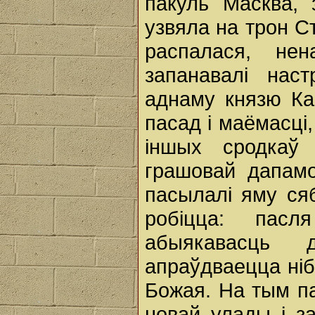
пакуль Масква, 
узвяла на трон С
распалася, нен
запанавалі нас
аднаму князю Ка
пасад i маёмасці
іншых сродкаў 
грашовай дапамо
пасылалі яму ся
робіцца: пасл
абыякавасць 
апраўдваецца ні
Божая. На тым па
новай улады i з