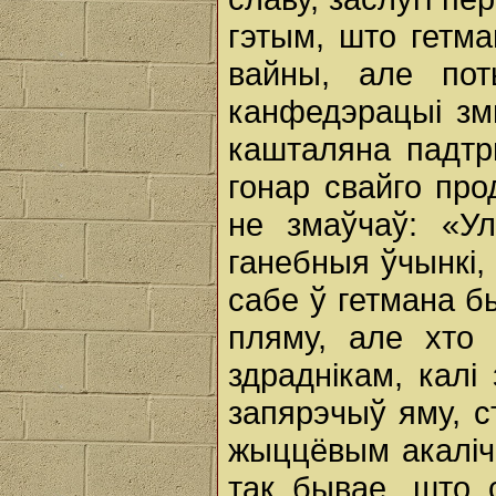
гэтым, што гетма
вайны, але по
канфедэрацыі зм
кашталяна падтр
гонар свайго про
не змаўчаў: «Ул
ганебныя ўчынкі, 
сабе ў гетмана б
пляму, але хто
здраднікам, калі
запярэчыў яму, с
жыццёвым акалічн
так бывае, што 