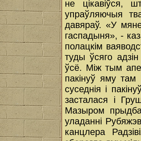
не цікавіўся, 
упраўляючыя тва
давяраў. «У мян
гаспадыня», - ка
полацкім ваяводс
туды ўсяго адзін 
ўсё. Між тым апе
пакінуў яму там
суседнія i пакін
засталася i Гру
Мазыром прыдба
уладанні Рубяжэв
канцлера Радзів