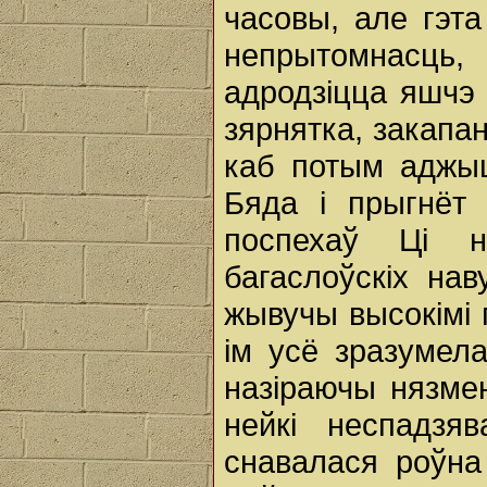
часовы, але гэта
непрытомнасць
адродзіцца яшчэ 
зярнятка, закапан
каб потым аджыц
Бяда i прыгнёт 
поспехаў Ці 
багаслоўскіх нав
жывучы высокімі 
ім усё зразумела
назіраючы нязмен
нейкі неспадзя
снавалася роўна