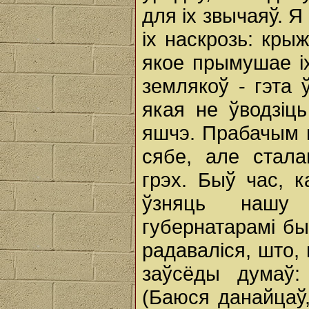
для ix звычаяў. 
ix наскрозь: крыж
якое прымушае ix
землякоў - гэта 
якая не ўводзіць
яшчэ. Прабачым 
сябе, але стала
грэх. Быў час, 
ўзняць нашу 
губернатарамі б
радаваліся, што,
заўсёды думаў:
(Баюся данайцаў,