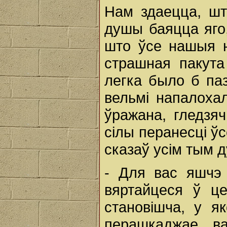
Нам здаецца, ш
душы баяцца яго
што ўсе нашыя н
страшная пакута
легка было б па
вельмі напалоха
ўражана, гледзя
сілы перанесці ўс
сказаў усім тым 
- Для вас яшчэ 
вяртайцеся ў це
становішча, у я
перашкаджае в