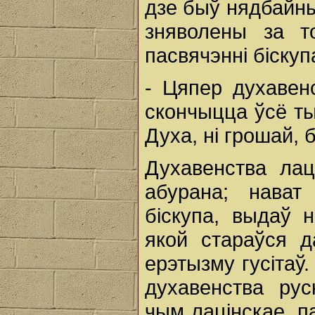
дзе быў нядбайны
зняволены за т
пасвячэнні біскуп
- Цяпер духавен
скончыцца ўсё ты
Духа, ні грошай, б
Духавенства лац
абурана; нават 
біскупа, выдаў н
якой стараўся д
ерэтызму гусітаў.
духавенства рус
чым лацінскае, п