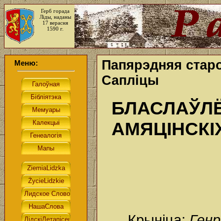
Герб горада
Ліды, наданы
17 верасня
1590 г.
Папярэдняя старо
Меню:
Сапліцы
БЛАСЛАЎЛЁ
АМЯЦІНСКІ
Крыніца:
Генр