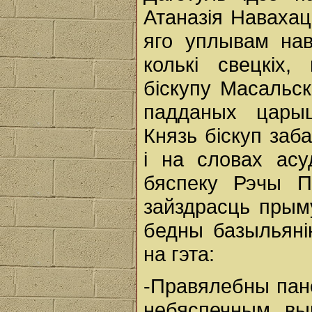
Атаназія Навахац
яго уплывам нава
колькі свецкіх,
біскупу Масальск
падданых цары
Князь біскуп заб
i на словах ас
бяспеку Рэчы П
зайздрасць прым
бедны базыльяні
на гэта:
-Правялебны пан
небяспечным вып