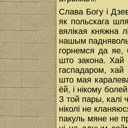
Слава Богу i Дзе
як польскага шля
вялікая княжна л
нашым падняволь
горнемся да яе,
што закона. Хай 
гаспадаром, хай 
што мая каралева
ёй, i нікому боле
З той пары, калі
ніколі не кланяюс
пакуль мяне не п