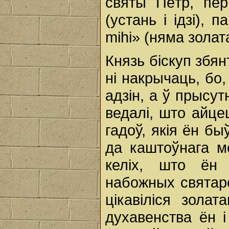
святы Пётр, пе
(устань i ідзі), 
mihi» (няма золата
Князь біскуп збян
ні накрычаць, бо,
адзін, а ў прысут
ведалі, што айце
гадоў, якія ён б
да каштоўнага м
келіх, што ён
набожных святароў
цікавіліся зола
духавенства ён i