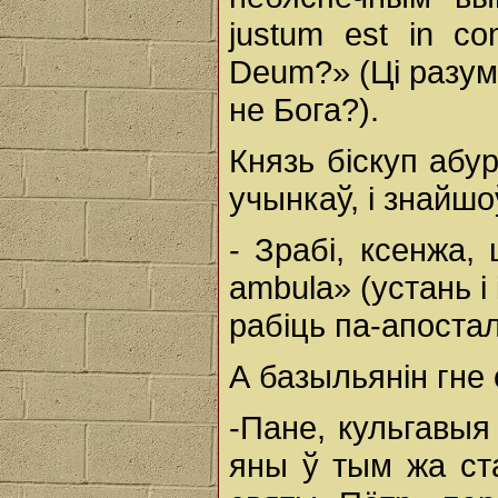
justum est in co
Deum?» (Ці разум
не Бога?).
Князь біскуп абу
учынкаў, i знайшо
- Зрабі, ксенжа,
ambula» (устань i 
рабіць па-апостал
А базыльянін гне 
-Пане, кульгавыя
яны ў тым жа ст