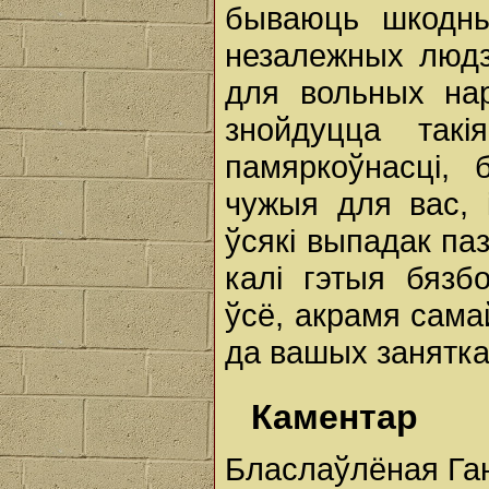
бываюць шкодны
незалежных людзе
для вольных нар
знойдуцца так
памяркоўнасці, 
чужыя для вас, 
ўсякі выпадак па
калі гэтыя бязб
ўсё, акрамя сама
да вашых занятка
Каментар
Бласлаўлёная Ганн