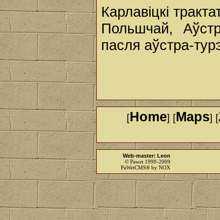
Карлавіцкі трактат
Польшчай, Аўст
пасля аўстра-турэ
Home
Maps
[
] [
] [
Web-master: Leon
© Pawet 1999-2009
PaWetCMS® by NOX