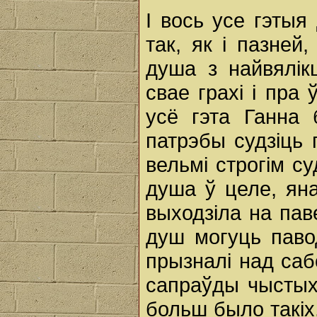
I вось усе гэты
так, як i пазней
душа з найвялі
свае грахі i пра 
усё гэта Ганна 
патрэбы судзіць 
вельмі строгім су
душа ў целе, ян
выходзіла на пав
душ могуць паво
прызналі над саб
сапраўды чыстых
больш было такіх