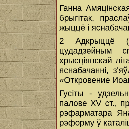
Ганна Амяцінска
брыгітак, прасл
жыццё i яснабачан
2 Адкрыццё (
цудадзейным с
хрысціянскай літ
яснабачанні, з'я
«Откровение Иоа
Гусіты - удзель
палове XV ст., пр
рэфарматара Яна
рэформу ў каталі