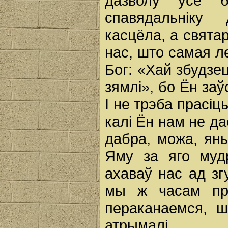
дазволу ўсё б
спавядальніку
касцёла, а святар
нас, што самая л
Бог: «Хай збудзец
зямлі», бо Ён за
I не трэба прасіц
калі Ён нам не да
дабра, можа, ян
Яму за яго мудр
ахаваў нас ад зг
мы ж часам пр
пераканаемся, ш
атрымалі.