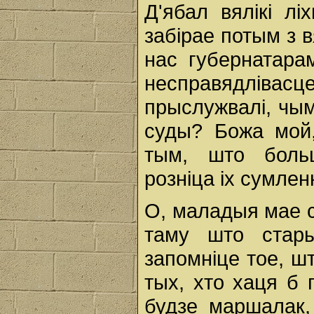
Д'ябал вялікі л
забірае потым з в
нас губернатара
несправядліва
прыслужвалі, чым
суды? Божа мой
тым, што боль
розніца ix сумлен
О, маладыя мае с
таму што стары
запомніце тое, ш
тых, хто хаця б 
будзе маршалак,