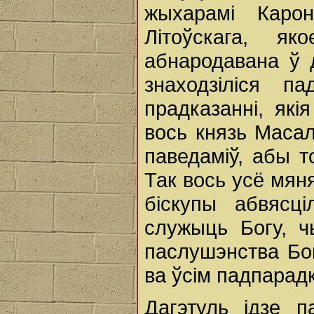
жыхарамі Каро
Літоўскага, я
абнародавана ў 
знаходзіліся 
прадказанні, як
вось князь Масаль
паведаміў, абы т
Так вось усё мян
біскупы абвясц
служыць Богу, ч
паслушэнства Бог
ва ўсім падпарад
Дагэтуль ідзе п