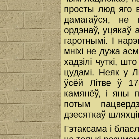
просты люд яго в
дамагаўся, не 
ордэнаў, уцякаў а
гаротнымі. I нар
мніхі не дужа ас
хадзілі чуткі, ш
цудамі. Неяк у Л
ўсёй Літве ў 17
камянёў, i яны 
потым пацверд
дзесяткаў шляхціц
Гэтаксама i блас