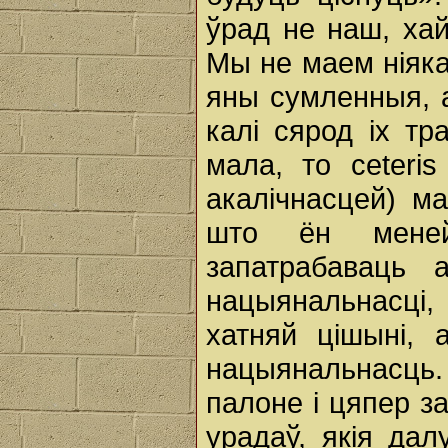
ўрад не наш, хай
Мы не маем ніяка
яны сумленныя, 
калі сярод ix т
мала, то ceteris
акалічнасцей) м
што ён мене
запатрабаваць
нацыянальнасці,
хатняй цішыні,
нацыянальнасць.
палоне i цяпер з
урадаў, якія дал