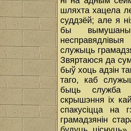
ні на адным сейм
шляхта хацела ле
суддзёй; але я н
бы вымушаны 
несправядлівыя
служыць грамадзя
Звяртаюся да сум
быў хоць адзін та
таго, каб служ
быць служба 
скрышэння ix ка
спакусіцца на 
грамадзянін ста
будуць ціснуць».