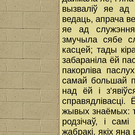
вызваліў яе ад 
ведаць, апрача в
яе ад служэння
змучыла сябе сл
касцей; тады кір
забараніла ёй па
пакорліва паслу
самай большай па
над ёй i з'явіў
справядлівасці.
жывых знаёмых: т
родзічаў, i самі
жабракі, якіх яна