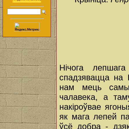
Нічога лепша
спадзявацца на 
нам мець самы
чалавека, а та
накіроўвае ягоны
як мага лепей па
ўсё добра - дзя