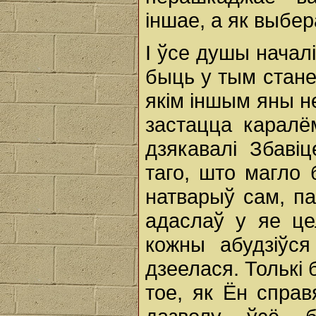
іншае, а як выбер
I ўсе душы началі
быць у тым стане,
якім іншым яны н
застацца каралё
дзякавалі Збаві
таго, што магло 
натварыў сам, па
адаслаў у яе це
кожны абудзіўс
дзеелася. Толькі
тое, як Ён справ