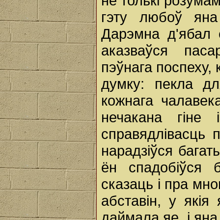
не толькі розума
гэту любоў ян
Дарэмна д'ябал 
аказваўся паса
пэўнага поспеху,
думку: пекла д
кожнага чалавек
нечакана гіне 
справядлівасць 
нарадзіўся багат
ён спадобіўся 
сказаць i пра мн
абставін, у якія
даймала яе, i яна