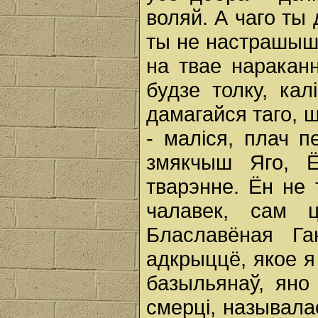
воляй. А чаго ты
ты не настрашыш 
на твае нараканн
будзе толку, ка
дамагайся таго, ш
- маліся, плач п
змякчыш Яго, Ё
тварэнне. Ён не 
чалавек, сам 
Блаславёная Га
адкрыццё, якое я
базыльянаў, яно
смерці, называла