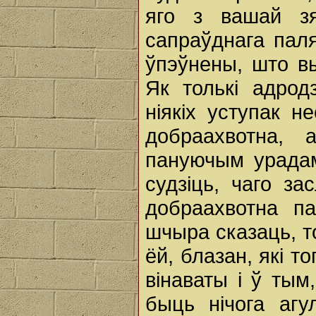
яго з вашай зя
сапраўднага паля
ўпэўнены, што в
Як толькі адрод
ніякіх уступак н
добраахвотна,
пануючым урадам
судзіць, чаго з
добраахвотна п
шчыра сказаць, то
ёй, блазан, які т
вінаваты i ў тым,
быць нічога агу