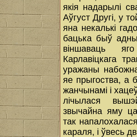
якія надарылі св
Аўгуст Другі, у т
яна некалькі гад
бацька быў адны
віншаваць яг
Карлавіцкага тр
уражаны набожнай
яе прыгоства, а 
жанчынамі i хаце
лічылася вышэ
звычайна яму ца
так напалохалася
караля, i ўвесь дв