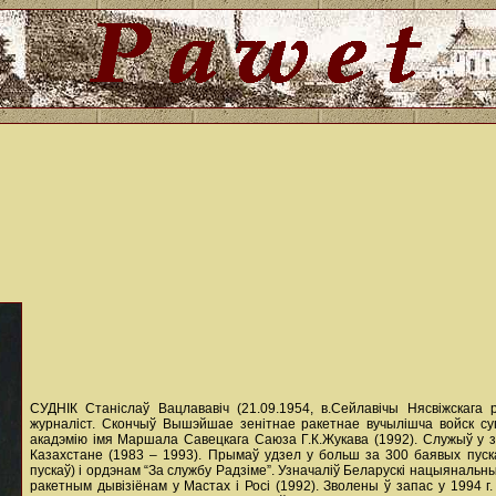
СУДНІК Станіслаў Вацлававіч (21.09.1954, в.Сейлавічы Нясвіжскага р-
журналіст. Скончыў Вышэйшае зенітнае ракетнае вучылішча войск су
акадэмію імя Маршала Савецкага Саюза Г.К.Жукава (1992). Служыў у зе
Казахстане (1983 – 1993). Прымаў удзел у больш за 300 баявых пуск
пускаў) і ордэнам “За службу Радзіме”. Узначаліў Беларускі нацыянальн
ракетным дывізіёнам у Мастах і Росі (1992). Зволены ў запас у 1994 г.