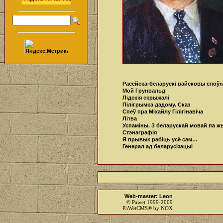
Расейска-беларускі вайсковы слоўн
Мой Грунвальд
Лідскія скрыжалі
Пілігрымка дадому. Сказ
Спеў пра Міхайлу Гілігінавіча
Літва
Успаміны. З беларускай мовай па ж
Стэнаграфія
Я прывык рабіць усё сам…
Генерал ад беларусізацыі
Web-master: Leon
© Pawet 1999-2009
PaWetCMS® by NOX