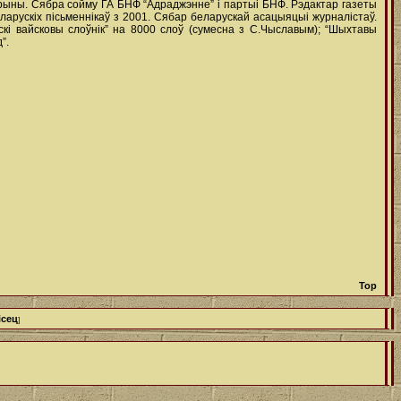
рыны. Сябра сойму ГА БНФ “Адраджэнне” і партыі БНФ. Рэдактар газеты
ларускіх пісьменнікаў з 2001. Сябар беларускай асацыяцыі журналістаў.
рускі вайсковы слоўнік” на 8000 слоў (сумесна з С.Чыславым); “Шыхтавы
”.
Top
ісец
]