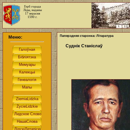
Герб горада
Ліды, наданы
17 верасня
1590 г.
Папярэдняя старонка: Літаратура
Меню:
Суднік Станіслаў