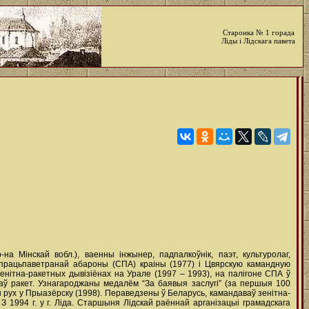
Старонка № 1 горада
Ліды і Лідскага павета
на Мінскай вобл.), ваенны інжынер, падпалкоўнік, паэт, культуролаг,
працьпаветранай абароны (СПА) краіны (1977) і Цвярскую камандную
нітна-ракетных дывізіёнах на Урале (1997 – 1993), на палігоне СПА ў
аў ракет. Узнагароджаны медалём “За баявыя заслугі” (за першыя 100
ы рух у Прыазёрску (1998). Пераведзены ў Беларусь, камандаваў зенітна-
 З 1994 г. у г. Ліда. Старшыня Лідскай раённай арганізацыі грамадскага