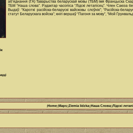
аб’яднання (ГА) Таварыства беларускай мовы (ТБМ) імя Францыска Ска
ТБМ “Наша слова”. Рэдактар часопіса “Лідскі летапісец”. Член Саюза бе
Выдаў: “Кароткі расійска-беларускі вайсковы слоўнік”; “Расійска-бела
статут Беларускага войска”; кнігі вершаў “Пагоня за мову”, “Мой Грунвальд
ік
ыцці
Home
Maps
Ziemia lidzka
Наша Cлова
Лідскі летап
[
] [
] [
] [
] [