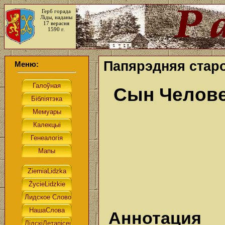
Герб горада
Ліды, наданы
17 верасня
1590 г.
Папярэдняя старо
Меню:
Сын Челов
Аннотация