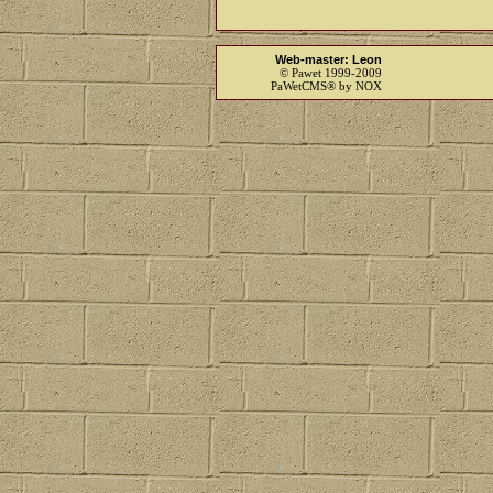
Web-master: Leon
© Pawet 1999-2009
PaWetCMS® by NOX