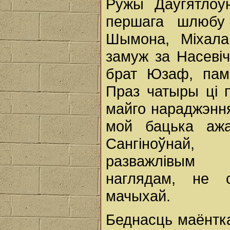
Ружы Даўгятлоўн
першага шлюбу
Шымона, Міхала
замуж за Насеві
брат Юзаф, памё
Праз чатыры ці 
майго нараджэння 
мой бацька ажа
Сангіноўнай
разважлівым
наглядам, не 
мачыхай.
Беднасць маёнтк