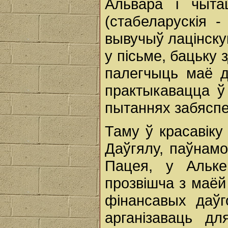
Альвара і чыта
(стабеларускія 
вывучыў лацінску
у пісьме, бацьку
палегчыць маё 
практыкавацца ў
пытаннях забясп
Таму ў красавіку
Даўгялу, паўнамо
Пацея, у Альке
прозвішча з маёй
фінансавых даў
арганізаваць д