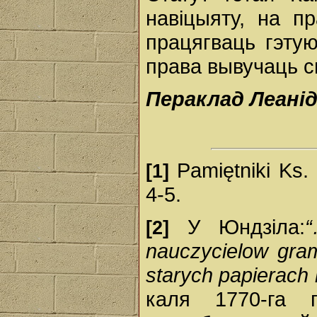
навіцыяту, на п
працягваць гэтую
права вывучаць с
Пераклад Леанід
Pamiętniki Ks. 
[1]
4-5.
У Юндзіла:
[2]
nauczycielow gram
starych papierach 
каля 1770-га 