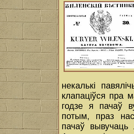
некалькі павялі
клапаціўся пра 
годзе я пачаў в
потым, праз нас
пачаў вывучаць 