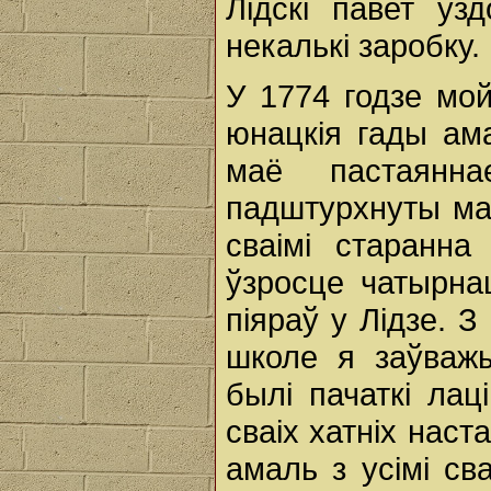
Лідскі павет уз
некалькі заробку.
У 1774 годзе мо
юнацкія гады ам
маё пастаянн
падштурхнуты маі
сваімі старанн
ўзросце чатырна
піяраў у Лідзе. 
школе я заўважы
былі пачаткі лац
сваіх хатніх наст
амаль з усімі св