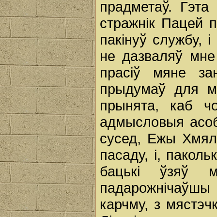
прадметаў. Гэта 
стражнік Пацей п
пакінуў службу, 
не дазваляў мне
прасіў мяне за
прыдумаў для м
прынята, каб ч
адмысловыя асобы
сусед, Ежы Хмял
пасаду, і, паколь
бацькі ўзяў м
падарожнічаўш
карчму, з мястэч