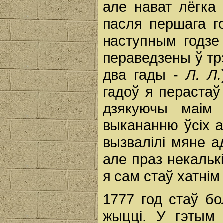
але нават лёгка
пасля першага го
наступным годзе
пераведзены ў тр
два гады -
Л. Л.
гадоў я перастаў
дзякуючы маім
выкананню ўсіх а
вызвалілі мяне 
але праз некальк
я сам стаў хатні
1777 год стаў б
жыцці. У гэтым 