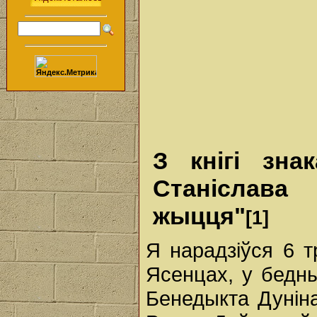
З кнігі знак
Станіслава
жыцця"
[1]
Я нарадзіўся 6 т
Ясенцах, у бедны
Бенедыкта Дунін