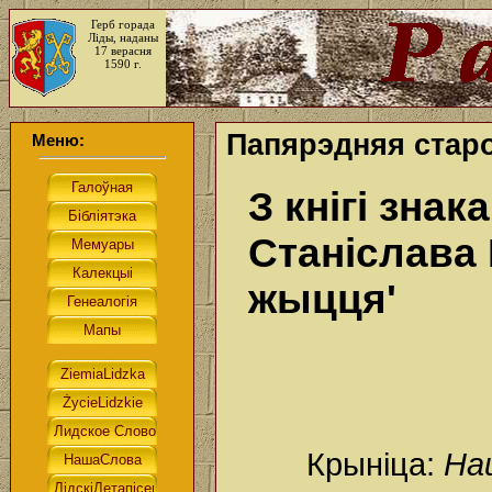
Герб горада
Ліды, наданы
17 верасня
1590 г.
Папярэдняя стар
Меню:
З кнігі знак
Станіслава
жыцця'
Крыніца:
Наш