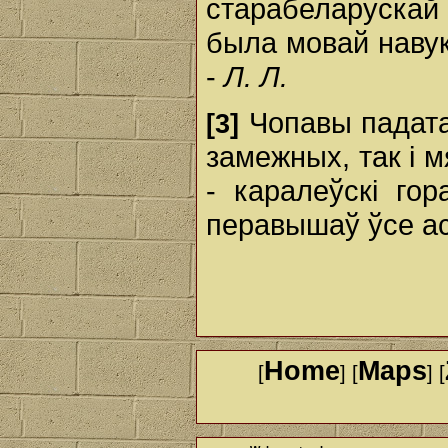
старабеларускай
была мовай навукі
-
Л. Л.
Чопавы падатак
[3]
замежных, так і м
- каралеўскі гор
перавышаў ўсе ас
Home
Maps
[
] [
] [