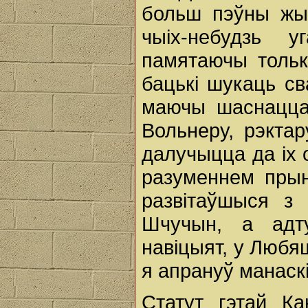
больш пэўны жы
чыіх-небудзь у
памятаючы тольк
бацькі шукаць с
маючы шаснаццац
Вольнеру, рэкта
далучыцца да іх 
разуменнем прын
развітаўшыся з 
Шчучын, а адт
навіцыят, у Любяш
я апрануў манаскі
Статут гэтай Ка