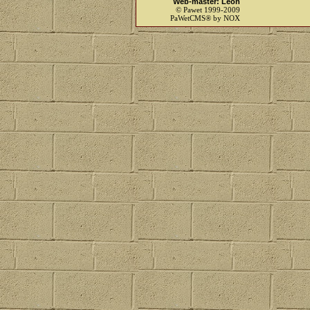
Web-master: Leon
© Pawet 1999-2009
PaWetCMS® by NOX