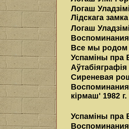
Логаш Уладзім
Лідскага замка
Логаш Уладзім
Воспоминания
Все мы родом 
Успаміны пра 
Аўтабіяграфія
Сиреневая рощ
Воспоминания 
кірмаш' 1982 г.
Успаміны пра 
Воспоминания