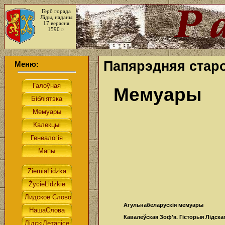
Герб горада
Ліды, наданы
17 верасня
1590 г.
Папярэдняя старо
Меню:
Мемуары
Агульнабеларускія мемуары
Кавалеўская Зоф'я. Гісторыя Лідска