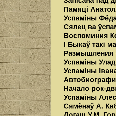
Запісана пад 
Памяці Анатол
Успаміны Фёд
Сялец ва ўспам
Воспоминия Ко
І Быкаў такі м
Размышления о
Успаміны Улад
Успаміны Іван
Автобиографи
Начало рок-дв
Успаміны Алес
Сямёнаў А. Ка
Логаш У.М. Гор