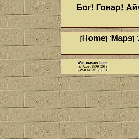
Бог! Гонар! А
Home
Maps
[
] [
] [
Web-master: Leon
© Pawet 1999-2009
PaWetCMS® by NOX