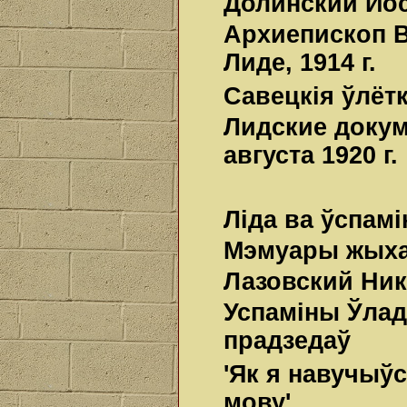
Долинский Иос
Архиепископ В
Лиде, 1914 г.
Савецкія ўлётк
Лидские докум
августа 1920 г.
Ліда ва ўспамі
Мэмуары жыхар
Лазовский Ни
Успаміны Ўлад
прадзедаў
'Як я навучыў
мову'