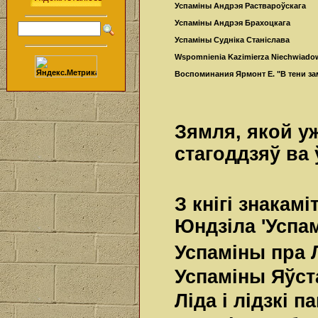
Успаміны Андрэя Раствароўскага
Успаміны Андрэя Брахоцкага
Успаміны Судніка Станіслава
Wspomnienia Kazimierza Niechwiado
Воспоминания Ярмонт Е. "В тени за
Зямля, якой уж
стагоддзяў ва
З кнігі знакам
Юндзіла 'Успа
Успаміны пра Л
Успаміны Яўст
Лiда i лiдзкi п