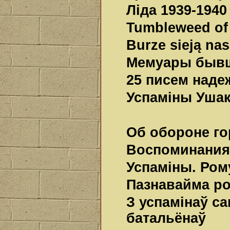
Ліда 1939-1940
Tumbleweed of 
Burze sieją nas
Мемуары бывш
25 писем наде
Успаміны Ушак
Об обороне го
Воспоминания
Успаміны. Ром
Пазнавайма р
З успамінаў с
батальёнаў