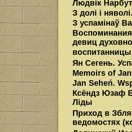
Людвік Нарбу
З долі і нявол
З успамінаў В
Воспоминания
девиц духовног
воспитанницы
Ян Сегень. Усп
Memoirs of Ja
Jan Seheń. Wsp
Ксёндз Юзаф Б
Ліды
Приход в Збля
ведомостях (ко