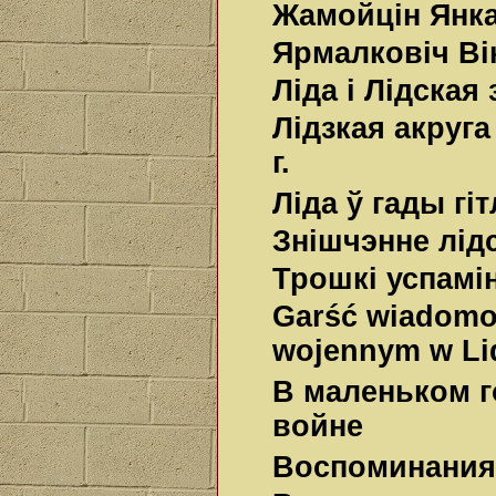
Жамойцін Янка
Ярмалковіч Ві
Ліда і Лідская
Лідзкая акруга
г.
Ліда ў гады гіт
Знішчэнне лідс
Трошкі успамін
Garść wiadomo
wojennym w Li
В маленьком г
войне
Воспоминания