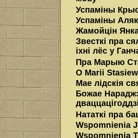
Успаміны Крыс
Успаміны Аляк
Жамойцін Янка
Звесткі пра ся
іхні лёс у Ган
Пра Марыю Ста
O Marii Stasie
Мае лідскія с
Божае Нараджэ
дваццацігоддз
Нататкі пра ба
Wspomnienia J
Wspomnienia Te