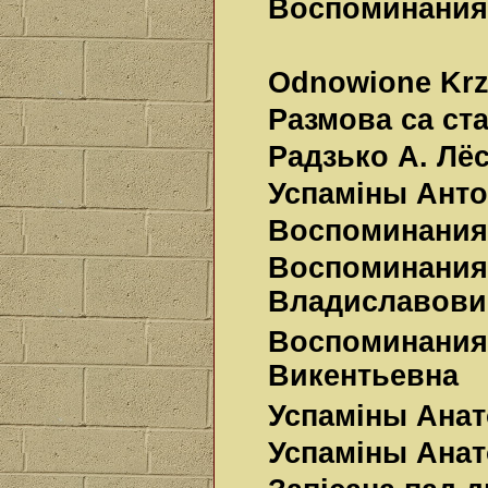
Воспоминания
Odnowione Krz
Размова са ст
Радзько А. Лё
Успаміны Анто
Воспоминания.
Воспоминания
Владиславови
Воспоминания
Викентьевна
Успаміны Анато
Успамiны Анато