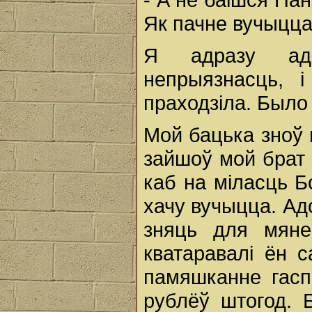
Як пачне вучыцца
Я адразу адч
непрыязнасць, 
праходзіла. Было 
Мой бацька зноў 
зайшоў мой брат 
каб на міласць Бо
хачу вучыцца. Ад
зняць для мяне
кватаравалі ён с
памяшканне гасп
рублёў штогод. 