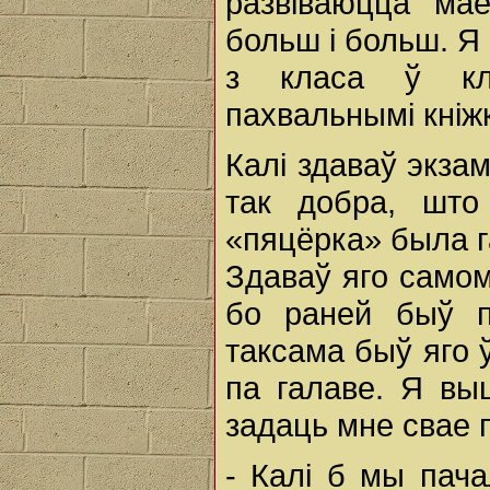
развіваюцца мае
больш і больш. Я
з класа ў кл
пахвальнымі кніж
Калі здаваў экзам
так добра, што
«пяцёрка» была га
Здаваў яго самом
бо раней быў пр
таксама быў яго 
па галаве. Я вы
задаць мне свае п
- Калі б мы пач