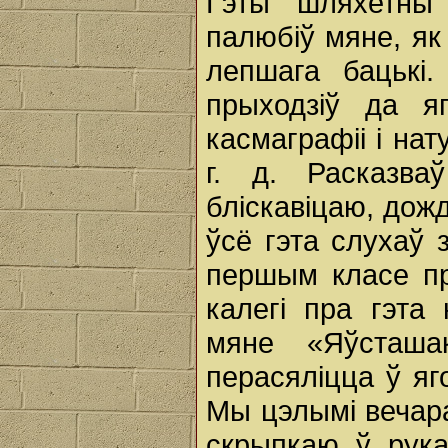
Гэты шляхетны
палюбіў мяне, як 
лепшага бацькі
прыходзіў да я
касмаграфіі і нат
г. д. Расказва
бліскавіцаю, дожд
ўсё гэта слухаў 
першым класе пра
калегі пра гэта
мяне «Яўсташа
перасяліцца ў яг
Мы цэлымі вечара
скрыпкаю ў рука