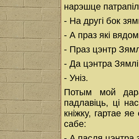
нарэшце патрапіл
- На другі бок зя
- А праз які вядо
- Праз цэнтр Зямл
- Да цэнтра Зямлі 
- Уніз.
Потым мой дара
падлавіць, ці на
кніжку, гартае яе
сабе:
- А пасля цэнтра 