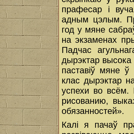
прафесар і вуч
адным цэлым. Пр
год у мяне сабраў
на экзаменах пры
Падчас агульнаг
дырэктар высока 
паставіў мяне ў
клас дырэктар н
успехи во всём.
рисованию, выка
обязанностей».
Калі я пачаў пр