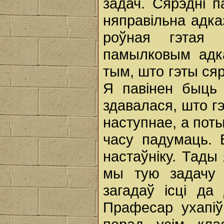
задач. Сярэдні п
няправільна адка
роўная гэтая 
памылковым адк
тым, што гэты сяр
Я павінен быць
здавалася, што г
наступнае, а пот
часу падумаць. В
настаўніку. Тады
мы тую задачу 
загадаў ісці да
Прафесар ухапіў