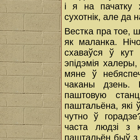
і я на пачатку
сухотнік, але да н
Вестка пра тое, 
як маланка. Ніч
схаваўся ў кут 
эпідэмія халеры,
мяне ў небяспе
чаканы дзень. 
паштовую стан
паштальёна, які 
чутно ў горадзе
часта людзі з 
паштальён быў з 