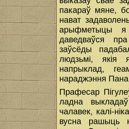
выказаў сваё за
пакараў мяне, бо
нават задаволены
арыфметыцы я 
даведваўся пр
заўсёды падаба
людзьмі, якія
напрыклад, ге
нараджэння Пана 
Прафесар Пігулеў
ладна выклада
чалавек, калі-ні
вусна рашыць н