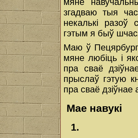
мяне навучальн
згадваю тыя час
некалькі разоў 
гэтым я быў шчас
Маю ў Пецярбургу
мяне любіць і як
пра сваё дзіўна
прыслаў гэтую кн
пра сваё дзіўнае
Мае навукі
1.