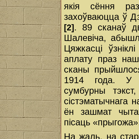
якія сёння ра
захоўваюцца ў Д
. 89 сканаў д
[2]
Шалевіча, абышл
Цяжкасці ўзніклі
аплату праз наш
сканы прыйшлося
1914 года. У 
сумбурны тэкст
сістэматычнага н
ён зашмат чыта
пісаць «прыгожа»
На жаль, на стар