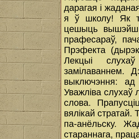
дарагая і жаданая
я ў школу! Як т
цешыць вышэйшы
прафесараў, пач
Прэфекта (дырэк
Лекцыі слуха
замілаваннем. Д
выключэння: ад 
Уважліва слухаў 
слова. Прапусц
вялікай стратай. 
па-анёльску. Жа
стараннага, праца