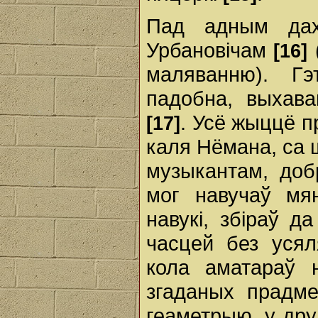
Пад адным дах
Урбановічам
[16]
маляванню). Г
падобна, выхава
. Усё жыццё п
[17]
каля Нёмана, са 
музыкантам, доб
мог навучаў мя
навукі, збіраў д
часцей без усял
кола аматараў 
згаданых прадм
геаметрыю, у дру