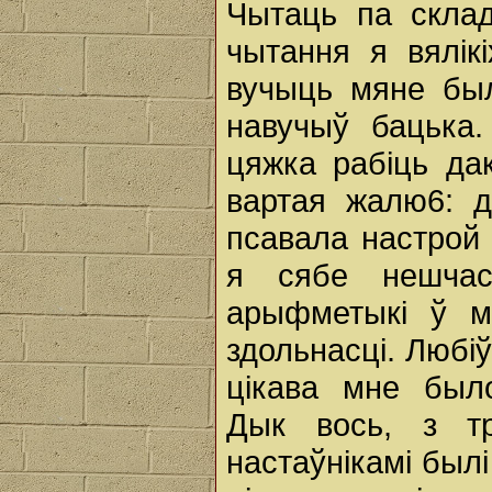
Чытаць па склад
чытання я вялік
вучыць мяне бы
навучыў бацька
цяжка рабіць да
вартая
жалю6: д
псавала настрой 
я сябе нешчас
арыфметыкі ў м
здольнасці. Любі
цікава мне было
Дык вось, з тр
настаўнікамі былі