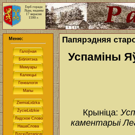
Герб горада
Ліды, наданы
17 верасня
1590 г.
Папярэдняя стар
Меню:
Успаміны Я
Крыніца:
Усп
каментарыі Леа