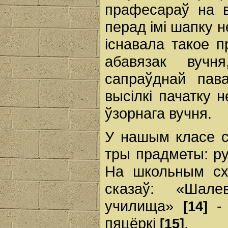
прафесараў на в
перад імі шапку н
існавала такое п
абавязак вучн
сапраўднай пава
высілкі пачатку 
ўзорнага вучня.
У нашым класе с
тры прадметы: ру
На школьным схо
сказаў: «Шал
училища»
- 
[14]
пяцёркі
.
[15]