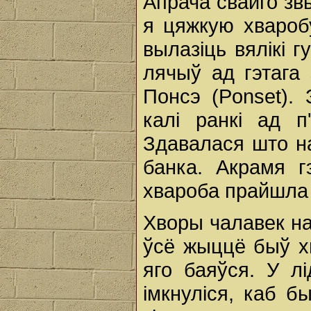
Апрача свайго зв
я цяжкую хвароб
вылазіць вялікі 
лячыў ад гэтага 
Понсэ (Ponset). 
калі ранкі ад п'
Здавалася што на
банка. Акрамя гэ
хвароба прайшла 
Хворы чалавек на
ўсё жыццё быў х
яго баяўся. У л
імкнуліся, каб б