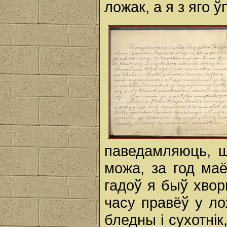
ложак, а я з яго ў
паведамляюць, ш
можа, за год ма
гадоў я быў хвор
часу правёў у ло
бледны і сухотнік