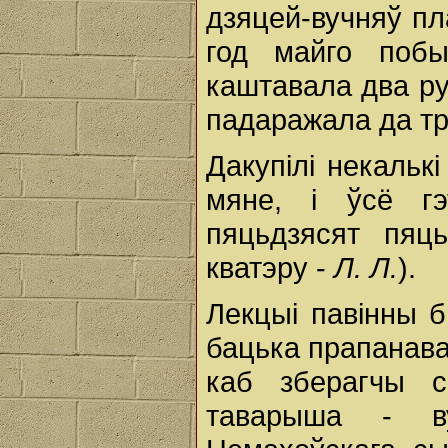
дзяцей-вучняў пл
год майго поб
каштавала два руб
падаражала да т
Дакупілі некалькі
мяне, і ўсё г
пяцьдзясят пяц
кватэру -
Л. Л.
).
Лекцыі павінны б
бацька прапанаваў
каб зберагчы с
таварыша - в