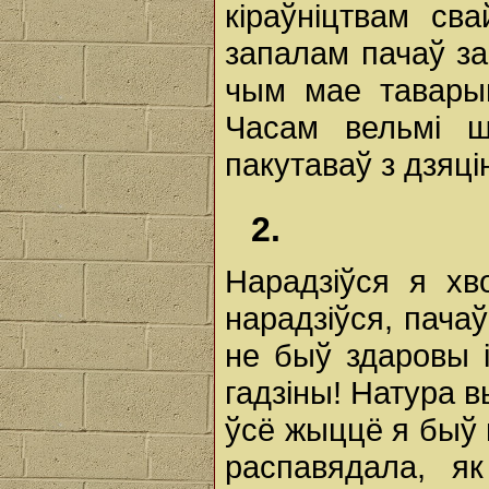
кіраўніцтвам св
запалам пачаў з
чым мае тавары
Часам вельмі ш
пакутаваў з дзяці
2.
Нарадзіўся я хв
нарадзіўся, пачаў
не быў здаровы і
гадзіны! Натура в
ўсё жыццё я быў ш
распавядала, я