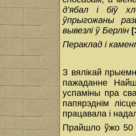
д'ябал і біў х
ўпрыгожаны раз
вывезлі ў Берлін
[
Пераклад і каме
З вялікай прыемн
пажаданне Най
успаміны пра св
папярэднім лісц
працавала і нада
Прайшло ўжо 50 г