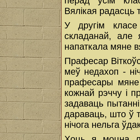
перад усім кла
Вялікая радасць 
У другім клас
складанай, але 
напаткала мяне в
Прафесар Віткоўс
меў недахоп - ні
прафесары мяне л
кожнай рэччу і п
задаваць пытанні
дараваць, што ў 
нічога нельга ўда
Хоць я моцна л