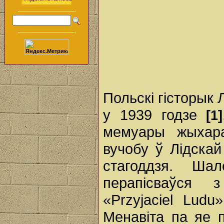
Польскі гісторык 
у 1939 годзе
[1]
мемуары жыхар
вучобу ў Лідскай
стагоддзя. Ша
перапісваўся 
«Przyjaciel Lud
Менавіта па яе п