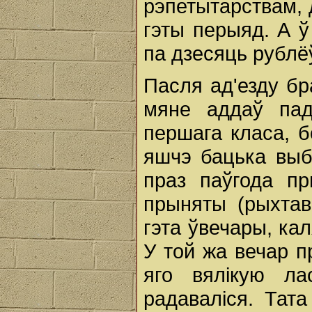
рэпетытарствам, 
гэты перыяд. А ў
па дзесяць рублё
Пасля ад'езду бра
мяне аддаў па
першага класа, б
яшчэ бацька выбр
праз паўгода п
прыняты (рыхта
гэта ўвечары, ка
У той жа вечар п
яго вялікую ла
радаваліся. Тата