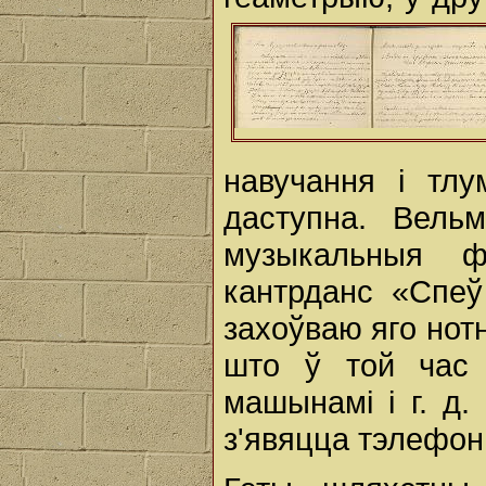
навучання і тл
даступна. Вель
музыкальныя ф
кантрданс «Спеў
захоўваю яго нотн
што ў той час 
машынамі і г. д.
з'явяцца тэлефон