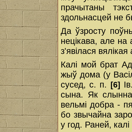
прачытаны тэк
здольнасцей не б
Да ўзросту поўн
нецікава, але на
з'явілася вялікая 
Калі мой брат А
жыў дома (у Васіл
сусед, с. п.
Ів
[6]
сына. Як слынна
вельмі добра - пя
бо звычайна заро
у год. Раней, кал