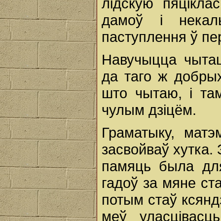
лідскую пяцікла
дамоў і некал
паступлення ў пе
Навучыцца чытац
да таго ж добрых
што чытаю, і та
чулым дзіцём.
Граматыку, матэ
засвойваў хутка.
памяць была дл
гадоў за мяне ста
потым стаў ксянд
меў уласцівасц