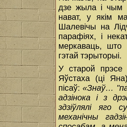
дзе жыла і чым 
нават, у якім м
Шалевічы на Лід
парафіях, і нек
меркаваць, што 
гэтай тэрыторыі.
У старой прэсе 
Яўстаха (ці Яна
пісаў:
«Знаў… "па
адзінока і з др
здзіўлялі яго 
механічны гадзі
спосабам, а мена