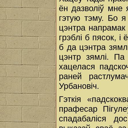
ён дазволіў мне 
гэтую тэму. Бо 
цэнтра напрамак 
грэблі б пясок, і
б да цэнтра зямлі
цэнтр зямлі. Па
хацелася падско
раней растлум
Урбановіч.
Гэткія «падскок
прафесар Пігуле
спадабаліся до