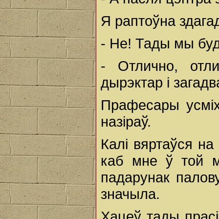
Я раптоўна здагад
- Не! Тады мы буд
- Отлично, отл
дырэктар і загад
Прафесары усміх
назіраў.
Калі вяртаўся на
каб мне ў той 
падарунак палову
значыла.
Хацеў тады прасі