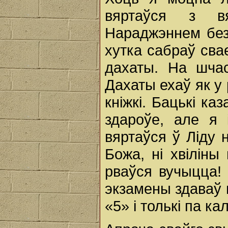
вяртаўся з в
Нараджэннем без
хутка сабраў свае
дахаты. На шча
Дахаты ехаў як у
кніжкі. Бацькі ка
здароўе, але я 
вяртаўся ў Ліду н
Божа, ні хвіліны
рваўся вучыцца!
экзамены здаваў 
«5» і толькі па кал