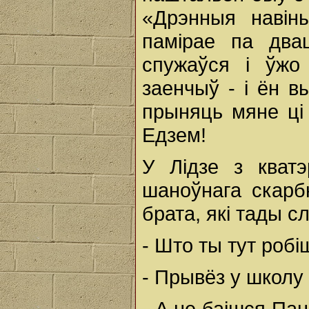
«Дрэнныя навін
памірае па дв
спужаўся і ўжо
заенчыў - і ён в
прыняць мяне ці
Едзем!
У Лідзе з кват
шаноўнага скарбн
брата, які тады с
- Што ты тут робі
- Прывёз у школу
- А не баішся Па