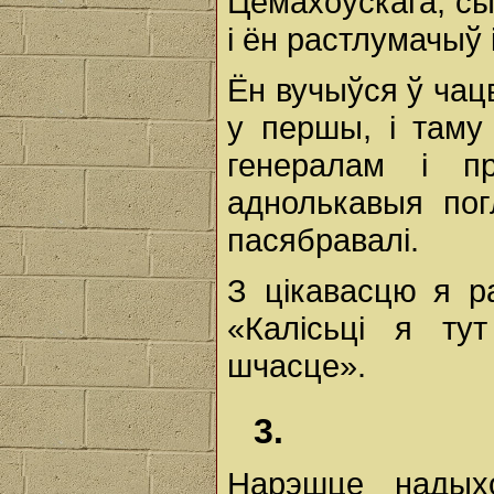
Цемахоўскага, сын
і ён растлумачыў 
Ён вучыўся ў чацв
у першы, і таму
генералам і п
аднолькавыя пог
пасябравалі.
З цікавасцю я р
«Калісьці я ту
шчасце».
3.
Нарэшце надыхо