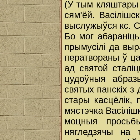
(У тым кляштары
сям'ёй. Васілішс
выслужыўся кс. С
Бо мог абараніць
прымусілі да выр
ператвораны ў цар
ад святой сталіц
цудоўныя абраз
святых панскіх з 
стары касцёлік,
мястэчка Васіліш
моцныя просьбы
нягледзячы на 