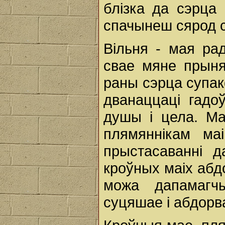
блізка да сэрца
спачынеш сярод с
Вільня - мая ра
свае мяне прынял
раны сэрца супак
дванаццаці гадо
душы і цела. Ма
плямяннікам ма
прыстасаванні 
кроўных маіх абдо
можа дапамагч
суцяшае і абдорв