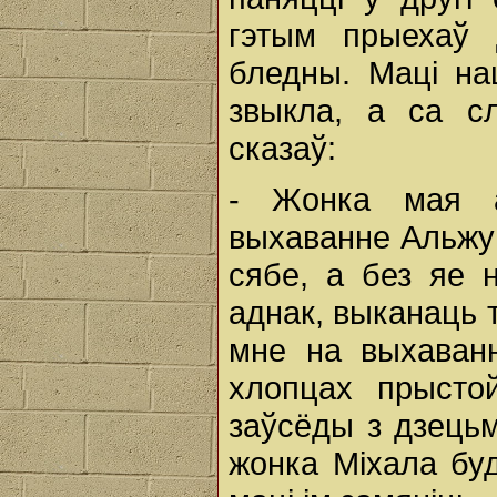
гэтым прыехаў 
бледны. Маці на
звыкла, а са сл
сказаў:
- Жонка мая а
выхаванне Альжун
сябе, а без яе 
аднак, выканаць 
мне на выхаван
хлопцах прыстой
заўсёды з дзецьм
жонка Міхала буд