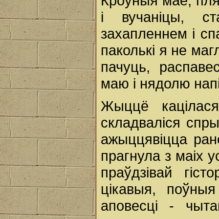
Кроўныя мае, плямя
і вучаніцы, с
захапленнем і сп
паколькі я не маг
пачуць, распаве
маю і нядолю нап
Жыццё кацілася
складваліся спр
ажыццявіцца ране
прагнула з маіх 
праўдзівай гіс
цікавыя, поўны
аповесці - чыт