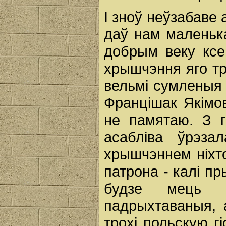
І зноў неўзабаве
даў нам маленьк
добрым веку ксе
хрышчэння яго тр
вельмі сумленыя 
Францішак Якімов
не памятаю. З г
асабліва ўрэз
хрышчэннем ніхт
патрона - калі пр
будзе мець д
падрыхтаваныя, 
трохі польскую г