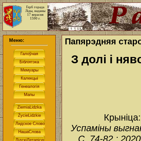
Герб горада
Ліды, наданы
17 верасня
1590 г.
Папярэдняя стар
Меню:
З долі і ня
Крыніца
Успаміны выгнанк
С. 74-82.; 2020