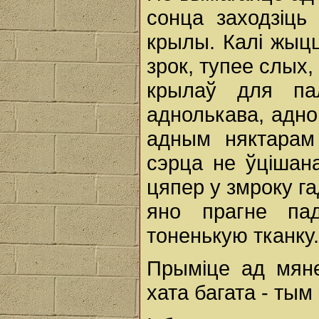
сонца заходзіць
крылы. Калі жыцц
зрок, тупее слых,
крылаў для па
аднолькава, адн
адным няктарам
сэрца не ўцішана
цяпер у змроку га
яно прагне па
тоненькую тканку.
Прыміце ад мяне
хата багата - тым