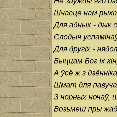
Не заўжды яго дз
Шчасце нам рыхт
Для адных - дык с
Слодыч успамінаў
Для другіх - нядол
Быццам Бог іх кін
А ўсё ж з дзённік
Шмат для павуча
З чорных ночаў, 
Возьмеш пры жад