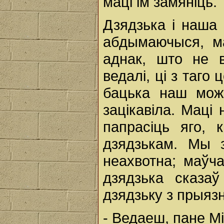
маці ім замяніць.
Дзядзька і наша 
абдымаючыся, ма
аднак, што не в
ведалі, ці з таго
бацька наш можа
зацікавіла. Маці
папрасіць яго,
дзядзькам. Мы з
неахвотна; маўча
дзядзька сказа
дзядзьку з прыяз
- Ведаеш, пане М