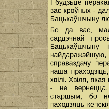
І будзьце перак
вас кроўных - далё
Бацькаўшчыну люб
Бо да вас, ма
сардэчнай прос
Бацькаўшчыну 
найдаражэйшую,
справаздачу пер
наша праходзіць,
хвілі. Хвіля, яка
- не вернецца
старшым, бо не
паходзяць кепскі