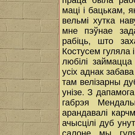
маці і бацькам, я
вельмі хутка нав
мне пэўнае зад
рабіць, што за
Костусем гуляла і
любілі займацца
усіх аднак забава
там велізарны ду
унізе. З дапамо
габрэя Мендаль
арандавалі карчм
ачысцілі дуб унут
салоне мы гулял