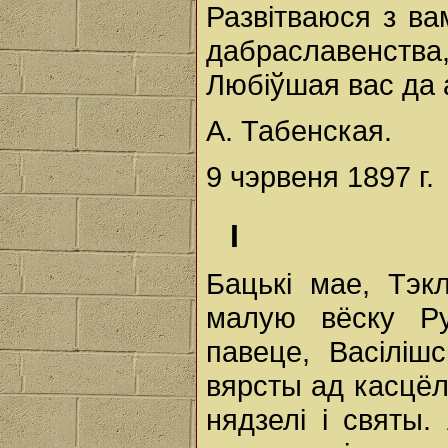
Развітваюся з вам
дабраславенств
Любіўшая вас да 
А. Табенская.
9 чэрвеня 1897 г.
І
Бацькі мае, Тэкл
малую вёску Ру
павеце, Васіліш
вярсты ад касцёла
нядзелі і святы.