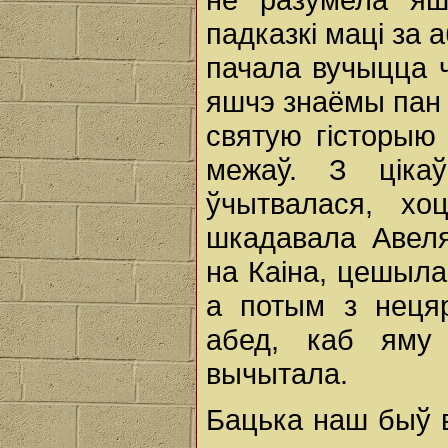
падказкі маці за 
пачала вучыцца ч
яшчэ знаёмы пан
святую гісторыю
межаў. З ціка
ўчытвалася, хо
шкадавала Авеля
на Каіна, цешыла
а потым з неця
абед, каб яму
вычытала.
Бацька наш быў в