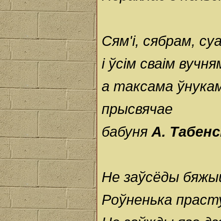
Сям'і, сябрам, су
і ўсім сваім вучня
а таксама ўнукам
прысвячае
бабуня
А. Табенс
Не заўсёды бяжы
Роўненька праст