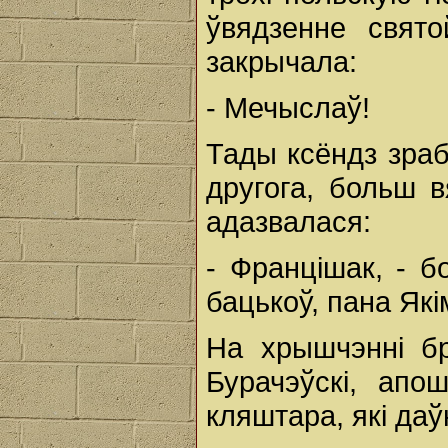
ўвядзенне свят
закрычала:
- Мечыслаў!
Тады ксёндз зраб
другога, больш 
адазвалася:
- Францішак, - 
бацькоў, пана Які
На хрышчэнні бр
Бурачэўскі, апош
кляштара, які да