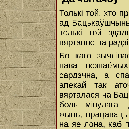
Толькі той, хто п
ад Бацькаўшчыны -
толькі той зда
вяртанне на радз
Бо каго зычліва
нават незнаёмых
сардэчна, а сп
апекай так ато
вярталася на Бац
боль мінулага.
жыць, працаваць
на яе лона, каб