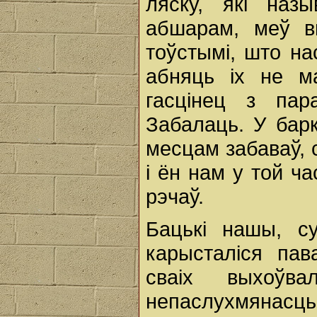
ляску, які наз
абшарам, меў в
тоўстымі, што на
абняць іх не ма
гасцінец з пар
Забалаць. У бар
месцам забаваў, 
і ён нам у той ч
рэчаў.
Бацькі нашы, су
карысталіся пав
сваіх выхоўва
непаслухмянасц