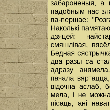
забароненыя, а 
падобным нас зла
па-першае: "Розг
Наколькі памятаю
дзяцей: найст
смяшлівая, вясё
Бедная сястрычк
два разы са стал
адразу анямела
пачала вяртацца
відочна аслаб, 
мела, і не можн
пісаць, ані нава