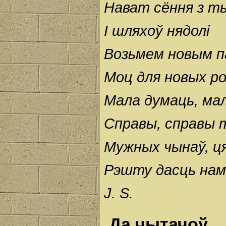
Нават сёння з т
І шляхоў нядолі
Возьмем новым п
Моц для новых ро
Мала думаць, ма
Справы, справы 
Мужных чынаў, ця
Рэшту дасць нам
J. S.
Да чытачоў