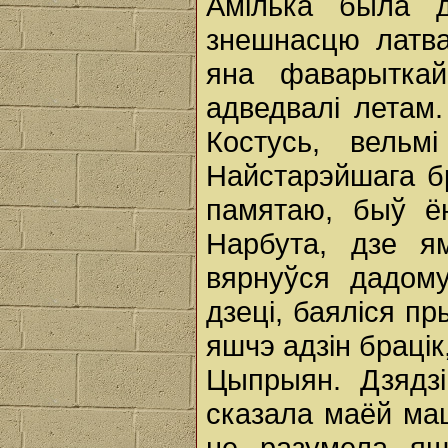
Амілька была д
знешнасцю латв
яна фаварыткай
адведвалі летам
Костусь, вельм
Найстарэйшага б
памятаю, быў ё
Нарбута, дзе я
вярнуўся дадому
дзеці, баяліся п
яшчэ адзін брацік
Цыпрыян. Дзядзі
сказала маёй мац
не разумела яш