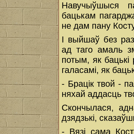
Навучыўшыся п
бацькам пагарджа
не дам пану Кост
І выйшаў без раз
ад таго амаль з
потым, як бацькі
галасамі, як баць
- Брацік твой - па
няхай аддасць тв
Скончылася, адн
дзядзькі, сказаўш
- Вязі сама Кост