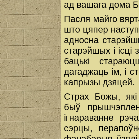
ад вашага дома Б
Пасля майго вярт
што цяпер наступі
адносна старэйшы
старэйшых і ісці
бацькі стараюц
дагаджаць ім, і с
капрызы дзяцей.
Страх Божы, які
быў прышчэпле
ігнараванне рэч
сэрцы, перапоўн
фанабэрыя ўзялі 