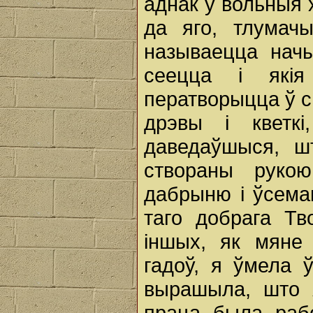
аднак у вольныя х
да яго, тлумач
называецца начы
сеецца і якія
ператворыцца ў с
дрэвы і кветк
даведаўшыся, шт
створаны руко
дабрыню і ўсема
таго добрага Тв
іншых, як мяне
гадоў, я ўмела 
вырашыла, што 
праца была рабо