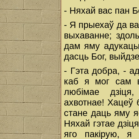
- Няхай вас пан 
- Я прыехаў да ва
выхаванне; здоль
дам яму адукацыю
дасць Бог, выйдзе
- Гэта добра, - а
каб я мог сам в
любімае дзіця,
ахвотнае! Хацеў 
стане даць яму яе
Няхай гэтае дзіц
яго пакірую, я