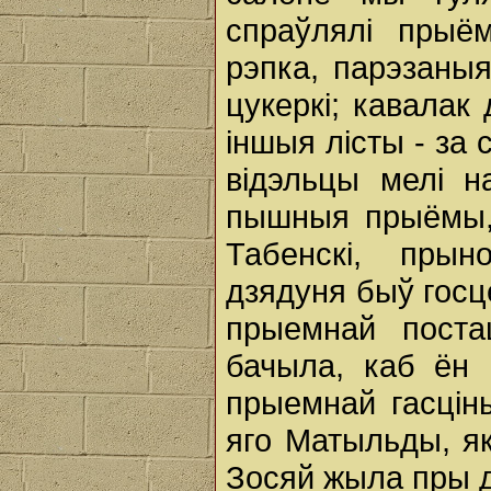
спраўлялі прыём
рэпка, парэзаныя
цукеркі; кавалак
іншыя лісты - за 
відэльцы мелі 
пышныя прыёмы,
Табенскі, прын
дзядуня быў гос
прыемнай постац
бачыла, каб ён
прыемнай гасціны
яго Матыльды, як
Зосяй жыла пры д