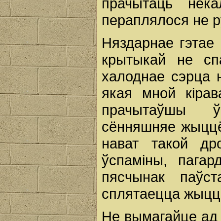
прачытаць нек
пераплялося не р
Няздарнае гэтае 
крытыкай не сп
халоднае сэрца н
якая мной кірав
прачытаўшы ў
сённяшняе жыццё 
нават такой др
ўспаміны, пага
пясчынак паўс
сплятаецца жыцц
Не вымагайце ад 