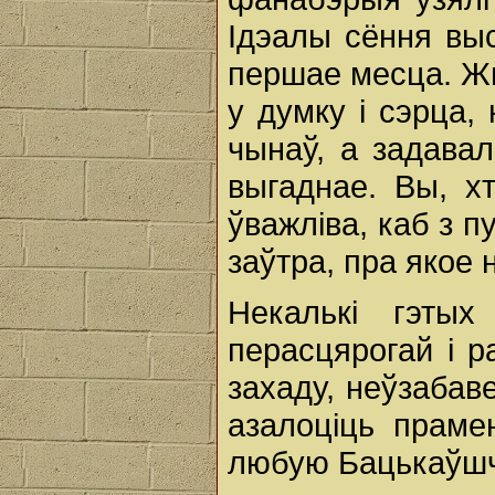
Ідэалы сёння вы
першае месца. Жы
у думку і сэрца, 
чынаў, а задавал
выгаднае. Вы, х
ўважліва, каб з п
заўтра, пра якое 
Некалькі гэты
перасцярогай і р
захаду, неўзабав
азалоціць праме
любую Бацькаўш