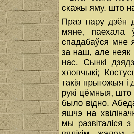
скажы яму, што на
Праз пару дзён 
мяне, паехала 
спадабаўся мне 
за наш, але неяк 
нас. Сынкі дзяд
хлопчыкі; Косту
такія прыгожыя і 
рукі цёмныя, што
было відно. Абеда
яшчэ на хвілінач
мы развіталіся з
вялікім жалем 