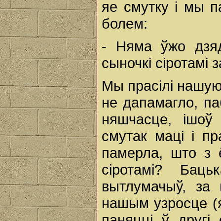
яе смутку і мы п
болем:
- Няма ўжо дзя
сыночкі сіротамі з
Мы прасілі нашую 
не дапамагло, па
няшчасце, ішоў
смутак маці і пр
памерла, што з 
сіротамі? Бац
вытлумачыў, за
нашым узросце (я
паняцці ў другі