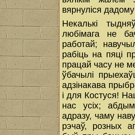
вярнуліся дадому
Некалькі тыдня
любімага не б
работай; навучы
рабіць на пяці п
працай часу не м
ўбачылі прыехаў
адзінакава прыбр
і для Костуся! На
нас усіх; абды
адразу, чаму наву
рэчаў, розных а