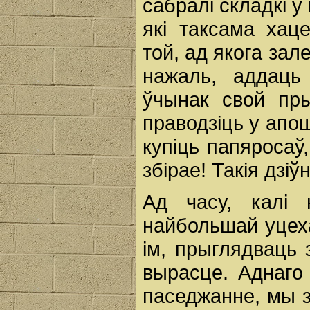
сабралі складкі ў
які таксама хац
той, ад якога зал
нажаль, аддаць 
ўчынак свой пр
праводзіць у апо
купіць папяросаў,
збірае! Такія дзіў
Ад часу, калі
найбольшай уцех
ім, прыглядваць з
вырасце. Аднаго
паседжанне, мы з