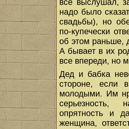
все выслушал, за
надо было сказат
свадьбы), но об
по-купечески отв
об этом раньше, 
А бывает в их род
все впереди, но 
Дед и бабка нев
стороне, если 
молодыми. Им нр
серьезность, н
опрятность и да
женщина, ответс