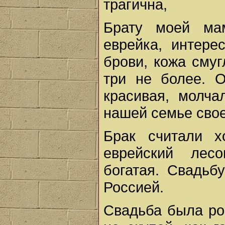
трагична,
Брату моей ма
еврейка, интере
брови, кожа смуг
три не более. О
красивая, молча
нашей семье сво
Брак считали 
еврейский лес
богатая. Свадьб
Россией.
Свадьба была ро