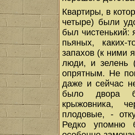
Квартиры, в кото
четыре) были уд
был чистенький: 
пьяных, каких-
запахов (к ними я
люди, и зелень 
опрятным. Не по
даже и сейчас н
было двора бе
крыжовника, ч
плодовые, - отк
Редко упомню б
особенно замечаю