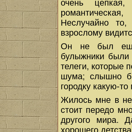
очень цепкая
романтическа
Неслучайно то,
взрослому видит
Он не был еще
булыжники были 
телеги, которые 
шума; слышно б
городку какую-то
Жилось мне в не
стоит передо мно
другого мира. Д
хорошего детства,