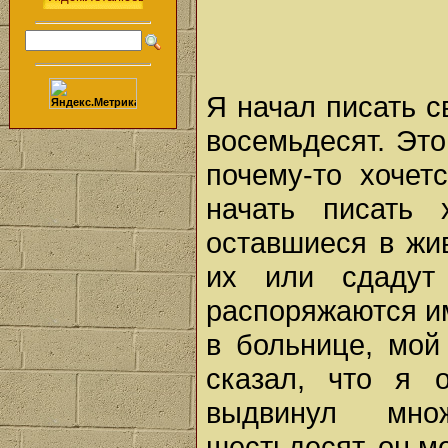
Я начал писать с
восемьдесят. Это
почему-то хочет
начать писать
оставшиеся в жи
их или сдадут
распоряжаются им
в больнице, мой
сказал, что я 
выдвинул мно
шестьдесят, он ме