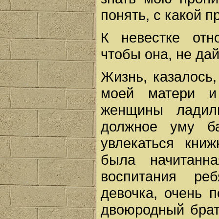
понять, с какой 
К невестке отн
чтобы она, не дай
Жизнь, казалось,
моей матери и
женщины ладил
должное уму б
увлекаться кни
была начитанн
воспитания ре
девочка, очень 
двоюродный брат