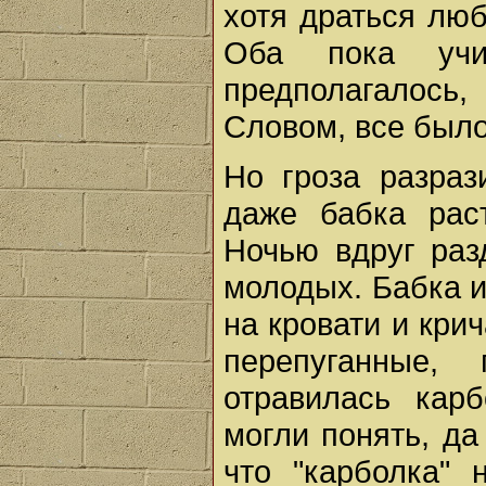
хотя драться люб
Оба пока учи
предполагалось
Словом, все было
Но гроза разраз
даже бабка рас
Ночью вдруг раз
молодых. Бабка и
на кровати и крич
перепуганные,
отравилась кар
могли понять, да
что "карболка" 