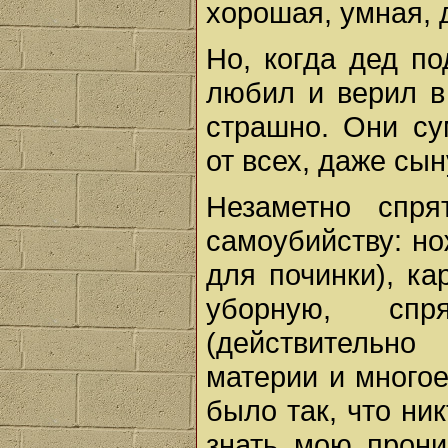
хорошая, умная, 
Но, когда дед по
любил и верил в
страшно. Они су
от всех, даже сын
Незаметно спря
самоубийству: но
для починки), ка
уборную, сп
(действительн
материи и многое
было так, что ни
знать мою прони