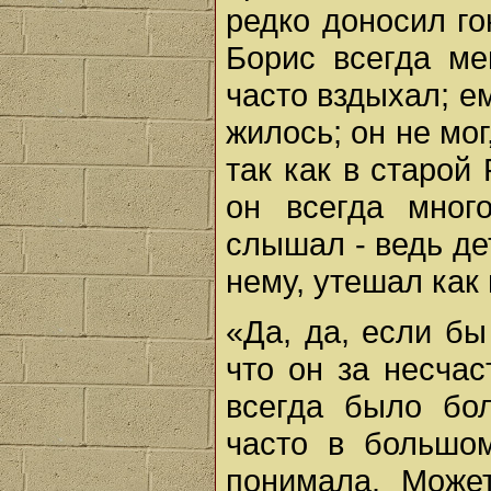
редко доносил го
Борис всегда ме
часто вздыхал; е
жилось; он не мог
так как в старой
он всегда мног
слышал - ведь де
нему, утешал как 
«Да, да, если бы
что он за несчас
всегда было бо
часто в большо
понимала. Може