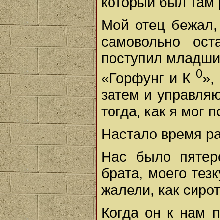
который был там 
Мой отец бежал,
самовольно ост
поступил младши
0
«Горфунг и К
»,
затем и управля
тогда, как я мог п
Настало время ра
Нас было пятер
брата, моего тез
жалели, как сирот
Когда он к нам п