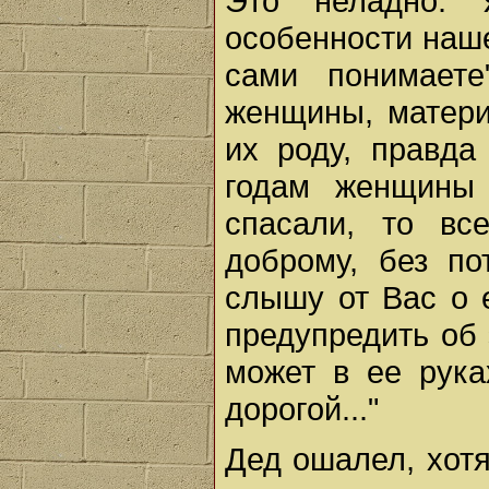
Это неладно.
особенности наше
сами понимаете
женщины, матери
их роду, правда
годам женщины 
спасали, то в
доброму, без по
слышу от Вас о е
предупредить об 
может в ее рука
дорогой..."
Дед ошалел, хотя