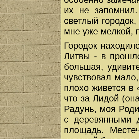
их не запомнил.
светлый городок,
мне уже мелкой, 
Городок находил
Литвы - в прошл
большая, удиви­т
чувствовал мало,
плохо живется в 
что за Лидой (он
Радунь, моя Роди
с деревянными 
площадь. Местеч