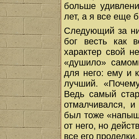
больше удивлени
лет, а я все еще б
Следующий за ни
бог весть как 
характер свой н
«душило» самомн
для него: ему и 
лучший. «Почему
Ведь самый стар
отмалчивался, и
был тоже «напыще
от него, но дейс
все его проделки