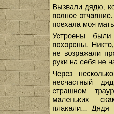
Вызвали дядю, ко
полное отчаяние
поехала моя мать
Устроены были
похороны. Никто
не возражали пр
руки на себя не 
Через нескольк
несчастный дя
страшном трау
маленьких ска
плакали... Дядя