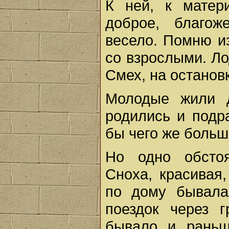
К ней, к матер
доброе, благож
весело. Помню из
со взрослыми. Л
Смех, на остановк
Молодые жили 
родились и подр
бы чего же больш
Но одно обстоя
Сноха, красивая,
по дому бывала
поездок через 
бывало и раньш