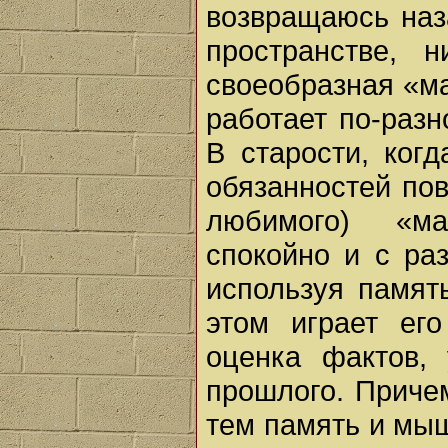
возвращаюсь наз
пространстве, 
своеобразная «м
работает по-разн
В старости, ког
обязанностей пов
любимого) «ма
спокойно и с ра
используя памят
этом играет ег
оценка фактов, 
прошлого. Причем
тем память и мыш