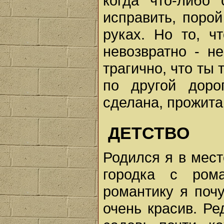
когда что-либо
исправить, порой
руках. Но то, ч
невозвратно - не
трагично, что ты 
по другой доро
сделана, прожита.
ДЕТСТВО
Родился я в мест
городка с ром
романтику я почу
очень красив. Р