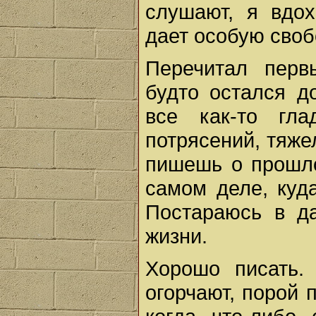
слушают, я вдох
дает особую свобо
Перечитал перв
будто остался д
все как-то гла
потрясений, тяже
пишешь о прошло
самом деле, куд
Постараюсь в д
жизни.
Хорошо писать.
огорчают, порой 