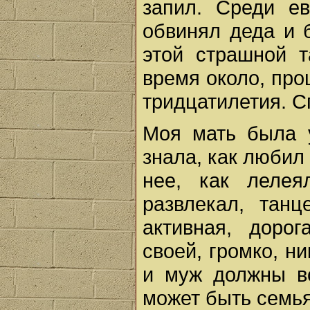
запил. Среди е
обвинял деда и б
этой страшной 
время около, про
тридцатилетия. С
Моя мать была 
знала, как любил 
нее, как лелея
развлекал, танц
активная, доро
своей, громко, ни
и муж должны вс
может быть семья