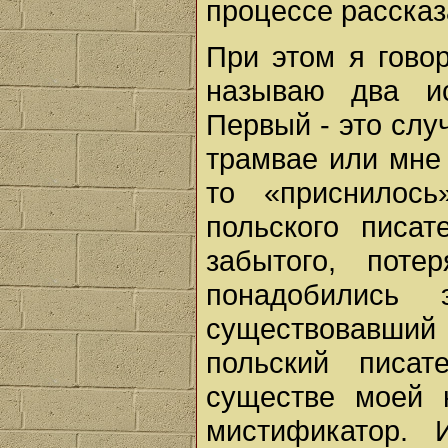
процессе рассказ
При этом я гово
называю два ис
Первый - это слу
трамвае или мне 
то «приснилось
польского писат
забытого, поте
понадобились
существовавший 
польский писа
существе моей 
мистификатор. 