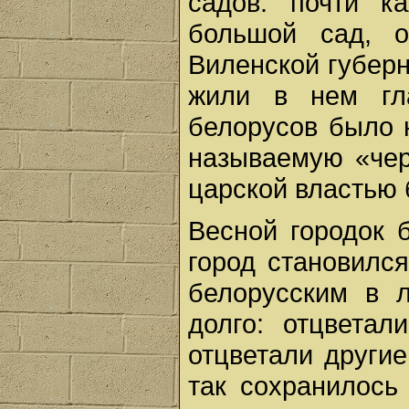
садов: почти 
большой сад, о
Виленской губерн
жили в нем гл
белорусов было н
называемую «черт
царской властью 
Весной городок 
город становилс
белорусским в 
долго: отцветал
отцветали другие
так сохранилось