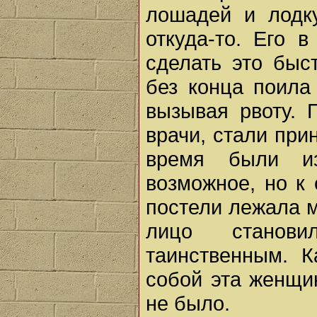
лошадей и лодк
откуда-то. Его 
сделать это быс
без конца поила
вызывая рвоту. 
врачи, стали при
время были из
возможное, но к
постели лежала м
лицо станов
таинственным. К
собой эта женщин
не было.