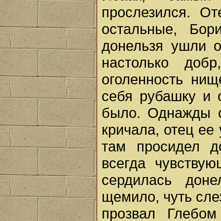
прослезился. О
остальные, Бор
донельзя ушли о
настолько доб
оголенность нищ
себя рубашку и 
было. Однажды 
кричала, отец ее
там просидел до
всегда чувствую
сердилась доне
щемило, чуть сле
прозвал Глебом