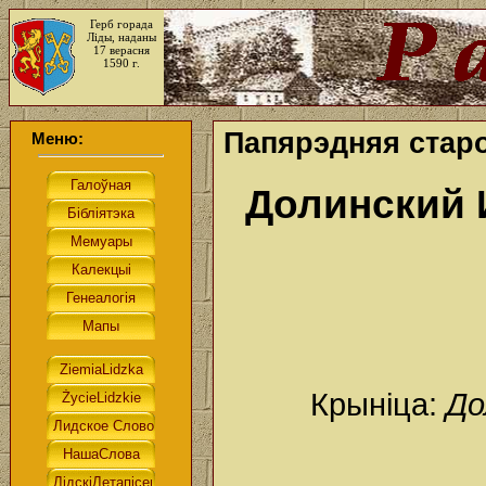
Герб горада
Ліды, наданы
17 верасня
1590 г.
Папярэдняя стар
Меню:
Долинский 
Крыніца:
До