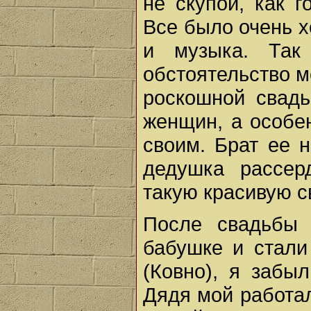
не скупой, как г
Все было очень х
и музыка. Так
обстоятельство м
роскошной свад
женщин, а особе
своим. Брат ее н
дедушка рассер
такую красивую с
После свадьбы
бабушке и стали
(Ковно), я забы
Дядя мой работа