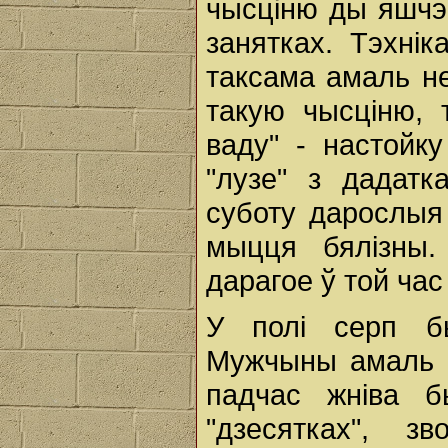
чысціню ды яшчэ 
занятках. Тэхнік
таксама амаль не
такую чысціню, 
ваду" - настойку
"лузе" з дадат
суботу дарослыя 
мыцця бялізны.
дарагое ў той час
У полі серп б
Мужчыны амаль н
падчас жніва 
"дзесятках", 