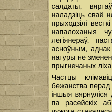
салдаты, вярт
наладзіць сваё н
прыходзілі весткі
напалоханыя чу
легіянераў, пас
асноўным, аднак
натуры не зменен
прыгнечаных ліх
Частцы клімаві
бежанства перад 
іншыя вярнуліся 
па расейскіх а
чужога ставалася