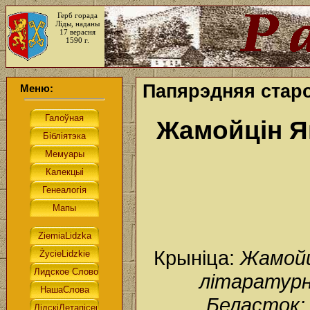
Герб горада
Ліды, наданы
17 верасня
1590 г.
Папярэдняя стар
Меню:
Жамойцін Я
Крыніца:
Жамойц
літаратурны
Беласток: 