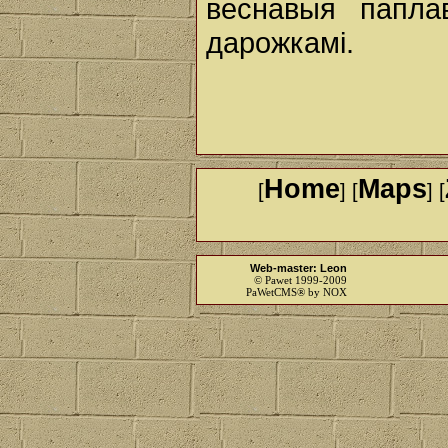
веснавыя паплав
дарожкамі.
Home
Maps
[
] [
] [
Web-master: Leon
© Pawet 1999-2009
PaWetCMS® by NOX