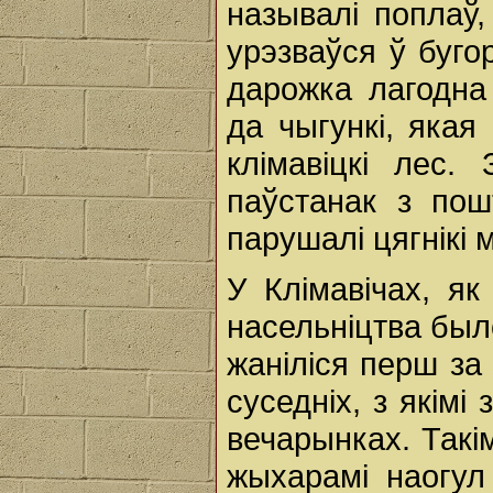
называлі поплаў,
урэзваўся ў буго
дарожка лагодна
да чыгункі, якая
клімавіцкі лес
паўстанак з пош
парушалі цягнікі 
У Клімавічах, як
насельніцтва бы
жаніліся перш за 
суседніх, з якімі
вечарынках. Такі
жыхарамі наогул