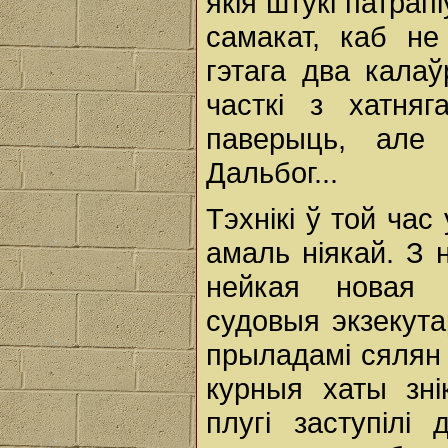
якія штукі патрап
самакат, каб не
гэтага два кала
часткі з хатня
паверыць, але
Дальбог...
Тэхнікі ў той ча
амаль ніякай. З 
нейкая новая 
судовыя экзекута
прыладамі сялян 
курныя хаты зні
плугі заступілі