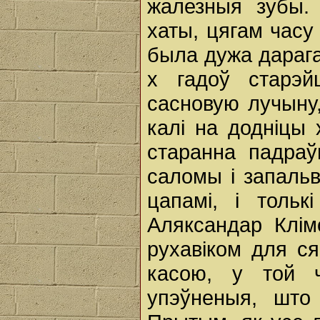
жалезныя зубы.
хаты, цягам часу
была дужа дарага
х гадоў старэй
сасновую лучыну, 
калі на додніцы 
старанна падраў
саломы і запальв
цапамі, і толь
Аляксандар Клім
рухавіком для ся
касою, у той 
упэўненыя, што