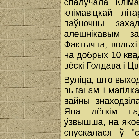
спалучала Кліма
клімавіцкай лі
паўночны заха
алешнікавым за
Фактычна, вольхі
на добрых 10 ква
вёскі Голдава і 
Вуліца, што выхо
выганам і магілк
вайны знаходзіл
Яна лёгкім па
ўзвышша, на якое
спускалася ў "