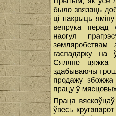
Прытым, як усе л
было звязаць доб
ці накрыць яміну
вепрука перад с
наогул прагрэ
земляробствам 
гаспадарку на ў
Сяляне цяжка 
здабываючы грошы 
продажу збожжа
працу ў мясцовых 
Праца вяскоўцаў
ўвесь кругаваро