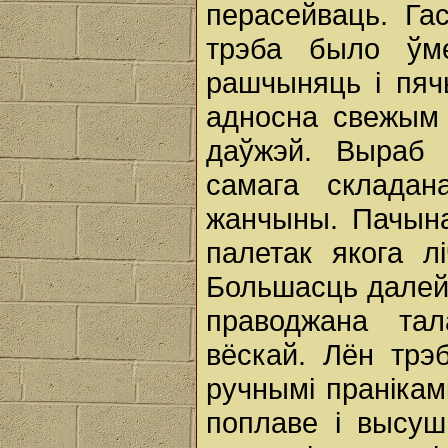
перасейваць. Га
трэба было ўме
рашчыняць і пяч
адносна свежым 
даўжэй. Выраб 
самага складан
жанчыны. Пачына
палетак якога л
Большасць далей
праводжана тал
вёскай. Лён трэ
ручнымі пранікам
поплаве і высуш