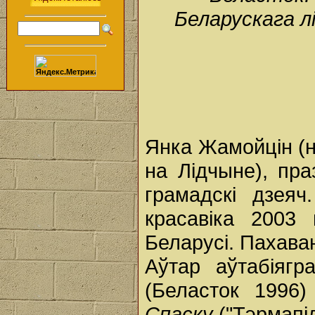
Беларускага л
Янка Жамойцін (на
на Лідчыне), пра
грамадскі дзея
красавіка 2003
Беларусі. Пахава
Аўтар аўтабіягр
(Беласток 1996
Спаску
("Тэрмапі