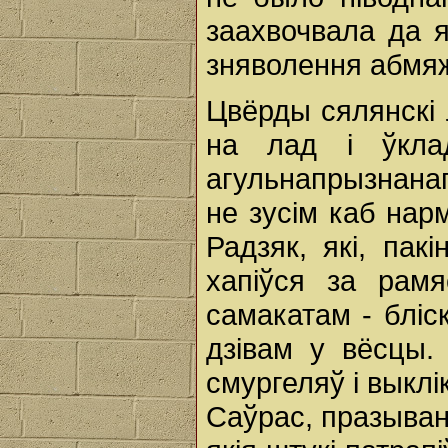
заахвочвала да я
зняволення абмяж
Цвёрды сялянскі 
на лад і ўкла
агульнапрызнанаг
не зусім каб нар
Радзяк, які, пак
хапіўся за рамя
самакатам - бліс
дзівам у вёсцы.
смургеляў і выклі
Саўрас, празыван