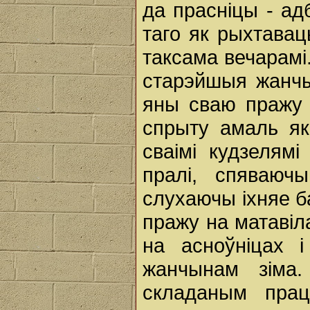
да прасніцы - ад
таго як рыхтавац
таксама вечарамі.
старэйшыя жанчы
яны сваю пражу к
спрыту амаль як
сваімі кудзелям
пралі, спяваюч
слухаючы іхняе б
пражу на матавіл
на асноўніцах 
жанчынам зіма
складаным прац