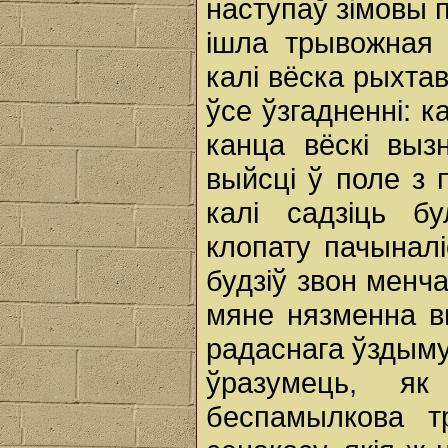
наступаў зімовы 
ішла трывожная 
калі вёска рыхта
ўсе ўзгадненні: к
канца вёскі выз
выйсці ў поле з 
калі садзіць б
клопату пачыналі
будзіў звон менча
мяне нязменна вы
радаснага ўздыму
ўразумець, як
беспамылкова т