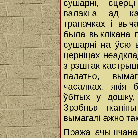
сушарні, сцерц
валакна ад ка
трапачках і выч
была выклікана 
сушарні на ўсю 
церніцах неадкла
з рэштак кастрыц
палатно, выма
часалках, якія 
ўбітых у дошку,
Зрэбныя тканіны
вымагалі ажно так
Пража ачышчанаг