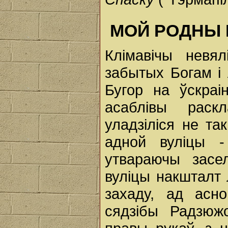
МОЙ РОДНЫ 
Клімавічы невял
забытых Богам і 
Бугор на ўскраі
асаблівы раск
уладзіліся не та
адной вуліцы -
утвараючы засе
вуліцы накшталт 
захаду, ад асн
сядзібы Радзюжо