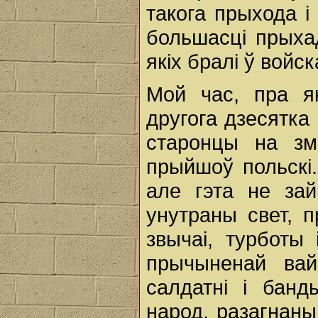
такога прыхода і
большасці прыхад
якіх бралі ў войск
Мой час, пра як
другога дзесятка 
старонцы на зм
прыйшоў польскі.
але гэта не зай
унутраны свет, 
звычаі, турботы 
прычыненай ва
салдатні і бан
народ, разагнаны