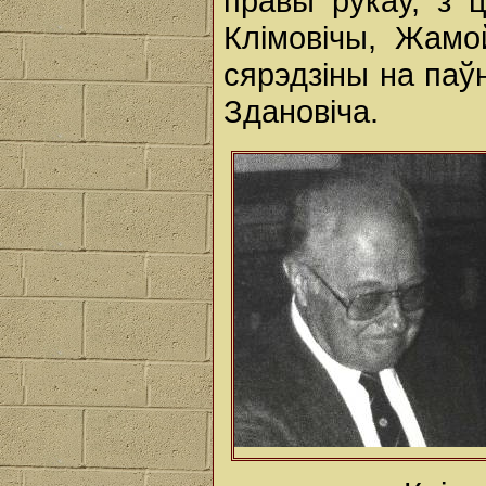
правы рукаў, з 
Клімовічы, Жамо
сярэдзіны на паўн
Здановіча.