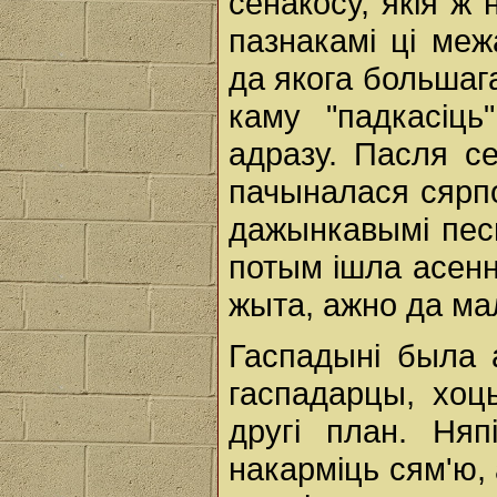
сенакосу, якія ж 
пазнакамі ці меж
да якога большага
каму "падкасіць
адразу. Пасля се
пачыналася сярпо
дажынкавымі песн
потым ішла асенн
жыта, ажно да ма
Гаспадыні была 
гаспадарцы, хоц
другі план. Ня
накарміць сям'ю,