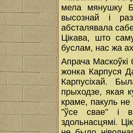
мела мянушку Б
высознай і ра
абсталявала сабе 
Цікава, што сам
буслам, нас жа ах
Апрача Маскоўкі
жонка Карпуся Да
Карпусіхай. Бы
прыходзе, якая к
краме, пакуль не
"ўсе свае" і в
здольнасцямі. Ці
не было ніводнаг