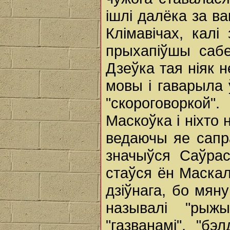
ішлі далёка за ва
Клімавічах, кал
прыхапіўшы сабе
Дзеўка тая ніяк 
мовы і гаварыла
"скороговоркой
Маскоўка і ніхто 
ведаючы яе сапра
значыўся Саўра
стаўся ён Маскал
дзіўнага, бо мян
называлі "рыж
"газванамі", "бэ