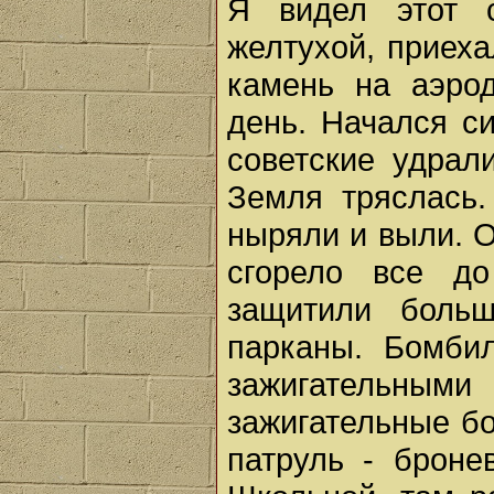
Я видел этот 
желтухой, приеха
камень на аэро
день. Начался с
советские удрал
Земля тряслась
ныряли и выли. О
сгорело все до
защитили боль
парканы. Бомби
зажигательны
зажигательные б
патруль - броне