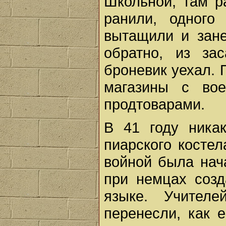
Школьной, там р
ранили, одного
вытащили и зане
обратно, из за
броневик уехал. 
магазины с во
продтоварами.
В 41 году ника
пиарского косте
войной была нач
при немцах созд
языке. Учител
перенесли, как 