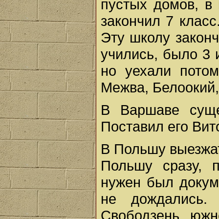
пустых домов, в 
закончил 7 класс
Эту школу законч
учились, было 3 
но уехали пото
Межва, Белоокий, 
В Варшаве суще
Поставил его Вит
В Польшу выезжат
Польшу сразу, п
нужен был докуме
не дождались.
Свободзень, южн