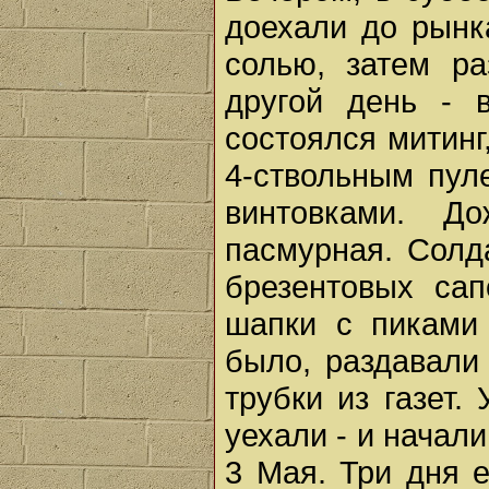
доехали до рынк
солью, затем ра
другой день - 
состоялся митинг
4-ствольным пул
винтовками. 
пасмурная. Солд
брезентовых сап
шапки с пиками 
было, раздавали
трубки из газет.
уехали - и начал
3 Мая. Три дня е