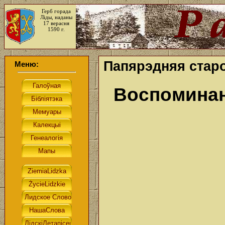
Герб горада
Ліды, наданы
17 верасня
1590 г.
Папярэдняя стар
Меню:
Воспоминан