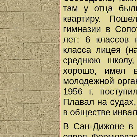
там у отца был
квартиру. Поше
гимназии в Сопо
лет: 6 классов 
класса лицея (на
среднюю школу,
хорошо, имел 
молодежной орга
1956 г. поступи
Плавал на судах,
в обществе инвал
В Сан-Дижоне в 
еврея Формлевас