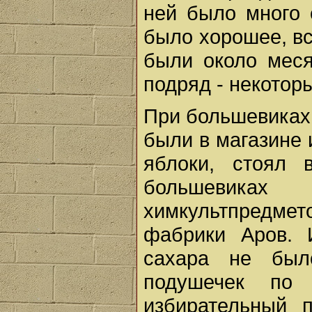
ней было много 
было хорошее, вс
были около меся
подряд - некоторы
При большевиках 
были в магазине 
яблоки, стоял
большевика
химкультпредме
фабрики Аров. 
сахара не был
подушечек п
избирательный п