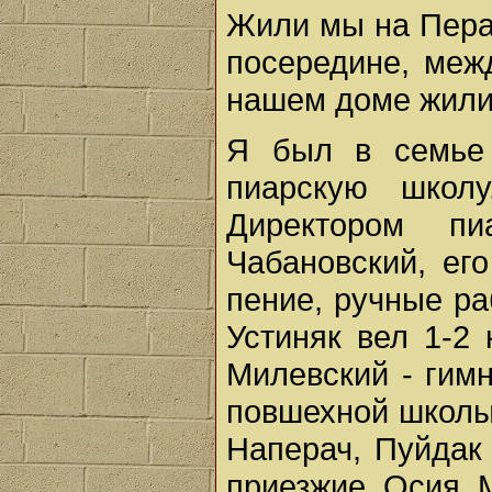
Жили мы на Пера
посередине, меж
нашем доме жили
Я был в семье 
пиарскую школу
Директором п
Чабановский, ег
пение, ручные ра
Устиняк вел 1-2 
Милевский - гимн
повшехной школы
Наперач, Пуйдак
приезжие, Осия,