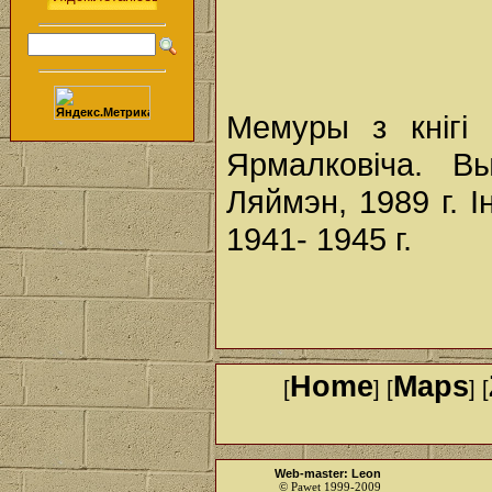
Мемуры з кнігі
Ярмалковіча. В
Ляймэн, 1989 г. 
1941- 1945 г.
Home
Maps
[
] [
] [
Web-master: Leon
© Pawet 1999-2009