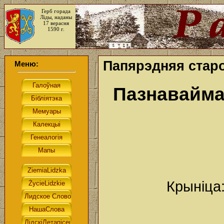
Герб горада
Ліды, наданы
17 верасня
1590 г.
Папярэдняя стар
Меню:
Пазнавайма
Крыніца