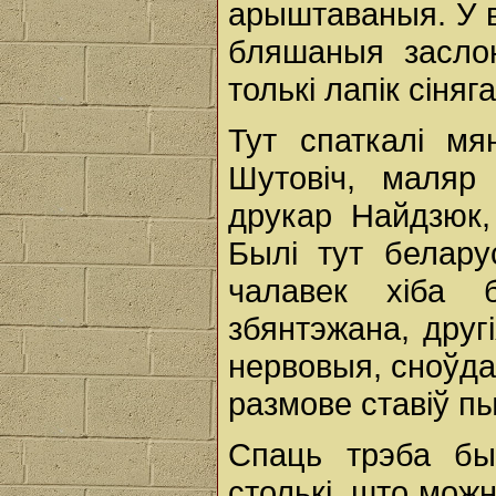
арыштаваныя. У в
бляшаныя засло
толькі лапік сіняг
Тут спаткалі м
Шутовіч, маляр 
друкар Найдзюк,
Былі тут белару
чалавек хіба 
збянтэжана, друг
нервовыя, сноўда
размове ставіў пы
Спаць трэба бы
столькі, што мож