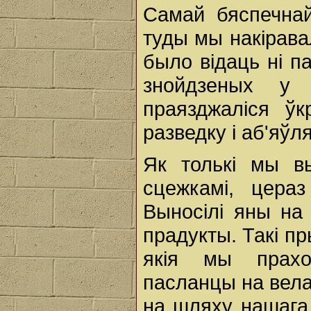
Самай бяспечнай
туды мы накірава
было відаць ні па
знойдзеных у
праязджаліся ўк
разведку i аб'яўл
Як толькі мы вы
сцежкамі, цераз
Выносілі яны на 
прадукты. Такі пр
якія мы прахо
пасланцы на вела
на шляху нашага