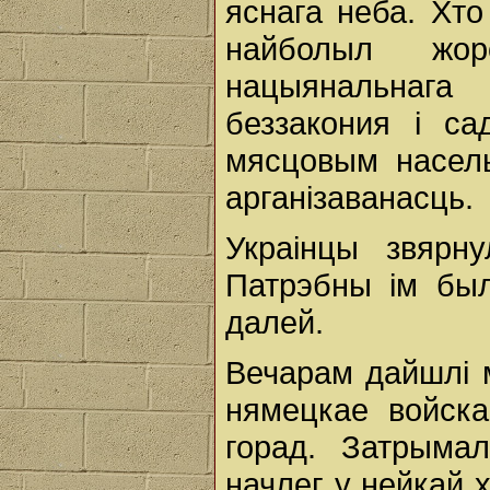
яснага неба. Хто
найболыл жор
нацыянальнага
беззакония i са
мясцовым насель
арганізаванасць.
Украінцы звярну
Патрэбны ім бы
далей.
Вечарам дайшлі 
нямецкае войска
горад. Затрыма
начлег у нейкай