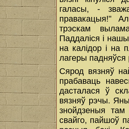
галасы, - зва
правакацыя!" Ал
трэскам вылам
Паддаліся i нашы
на калідор i на 
лагеры падняўся 
Сярод вязняў на
прабаваць навес
дасталася ў скл
вязняў рэчы. Яны
знойдзеныя там 
свайго, пайшоў п