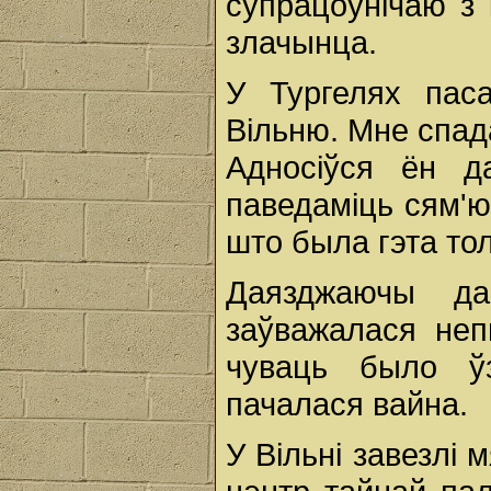
супрацоўнічаю з 
злачынца.
У Тургелях пас
Вільню. Мне спада
Адносіўся ён д
паведаміць сям'ю
што была гэта тол
Даязджаючы да
заўважалася неп
чуваць было ў
пачалася вайна.
У Вільні завезлі 