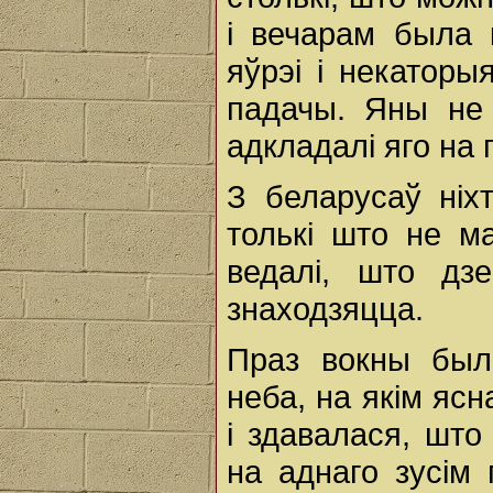
i вечарам была 
яўрэі i некаторы
падачы. Яны не 
адкладалі яго на 
З беларусаў ніхт
толькі што не м
ведалі, што дз
знаходзяцца.
Праз вокны было
неба, на якім ясн
i здавалася, што
на аднаго зусім 