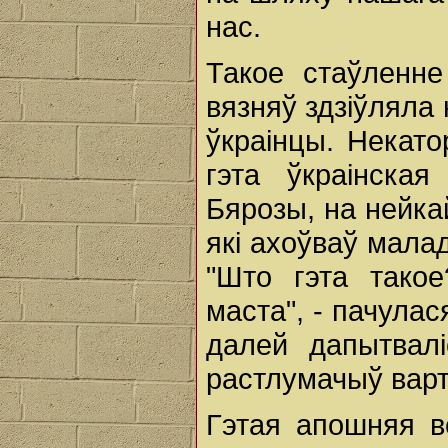
нас.
Такое стаўленне
вязняў здзіўляла 
ўкраінцы. Некато
гэта ўкраінска
Бярозы, на нейка
які ахоўваў мала
"Што гэта такое
маста", - пачулася
далей дапытваліс
растлумачыў варт
Гэтая апошняя в