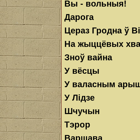
Вы - вольныя!
Дарога
Цераз Гродна ў В
На жыццёвых хв
Зноў вайна
У вёсцы
У валасным ары
У Лідзе
Шчучын
Тэрор
Варшава