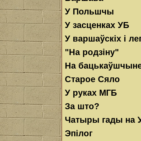
У Польшчы
У засценках УБ
У варшаўскіх i ле
"На родзіну"
На бацькаўшчын
Старое Сяло
У руках МГБ
За што?
Чатыры гады на 
Эпілог