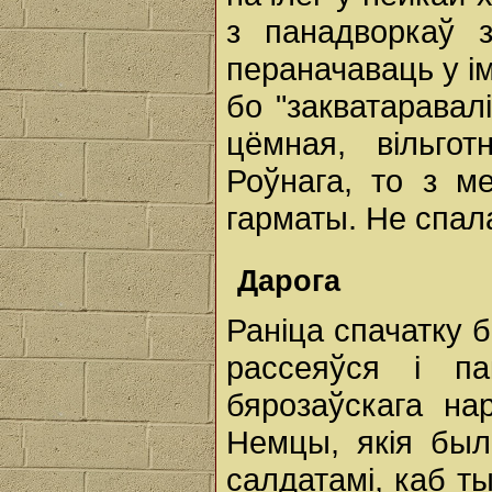
з панадворкаў 
пераначаваць у і
бо "закватаравалі
цёмная, вільго
Роўнага, то з м
гарматы. Не спал
Дарога
Раніца спачатку 
рассеяўся i па
бярозаўскага на
Немцы, якія былі
салдатамі, каб ты