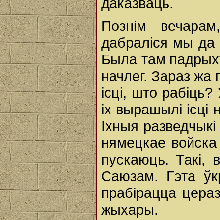
даказваць.
Познім вечарам
дабраліся мы да 
Была там падрыхт
начлег. Зараз жа 
ісці, што рабіць?
ix вырашылі ісці 
Іхныя разведчыкі
нямецкае войска 
пускаюць. Такі, 
Саюзам. Гэта ўк
прабірацца цераз
жыхары.