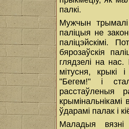
палкі.
Мужчын трымалі 
паліцыя не за­ко
паліцэйскімі. 
бярозаўскія палі
глядзелі на нас.
мітусня, крыкі 
"Бегем!" i ст
расстаўленыя р
крымінальнікамі 
ўдарамі палак i кі
Маладыя вязні 