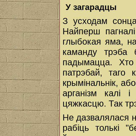
У загарадцы
З усходам сонца
Найперш пагналі 
глыбокая яма, н
каманду трэба 
падымацца. Хто
патрэбай, таго 
крымінальнік, аб
арганізм калі 
цяжкасцю. Так трэ
Не дазвалялася н
рабіць толькi "