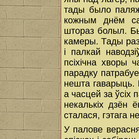
тады было паляж
кожным днём са
што­раз болыл. Бы
камеры. Тады раз
i палкай наводз
псіхічна хворы ч
парадку патрабуе
нешта гаварыць. 
а часцей за ўсіх 
некалькіх дзён 
сталася, гэтага н
У палове верасня