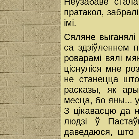
Неўзабаве стала
пратакол, за­брал
імі.
Сяляне выганялі
ca здзіўленнем п
роварамі вялі мя
ціснуліся мне ро
не станецца што
расказы, як ар
месца, бо яны... 
З цікавасцю да 
людзі ў Пастаў
даведаюся, што 