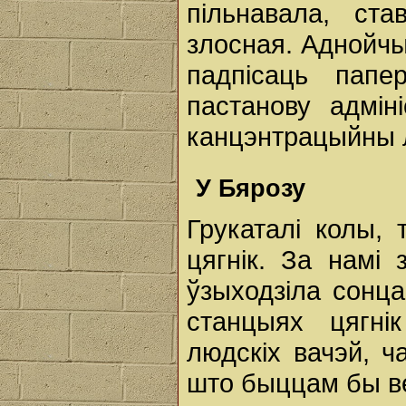
пільнавала, ст
злосная. Аднойчы
падпісаць пап
пастанову адмі
канцэнтрацыйны л
У Бярозу
Грукаталі колы, 
цягнік. За намі 
ўзыходзіла сонца
станцыях цягні
людскіх вачэй, ч
што быццам бы ве