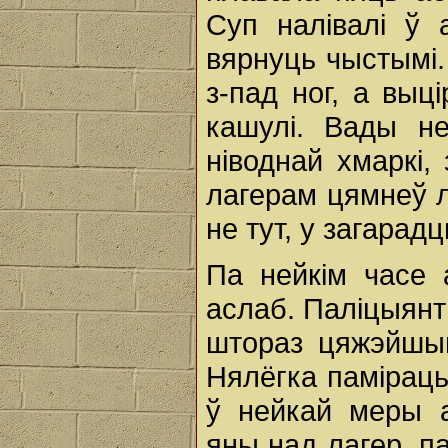
Суп налівалі ў 
вярнуць чыстымі.
з-пад ног, a выц
кашулі. Вады н
ніводнай хмаркі,
лагерам цямнеў л
не тут, у загарадц
Па нейкім часе 
аслаб. Паліцыянты
штораз цяжэйшым
Нялёгка памірац
ў нейкай меры а
яны над лагер, па