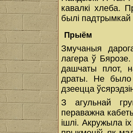
кавалкі хлеба. 
былі падтрымкай
Прыём
Змучаныя дарог
лагера ў Бярозе.
дашчаты плот, 
драты. Не было
дзеецца ўсярэдзі
З агульнай гр
пераважна кабеты
ішлі. Акружыла i
прыкмеціў, як ма