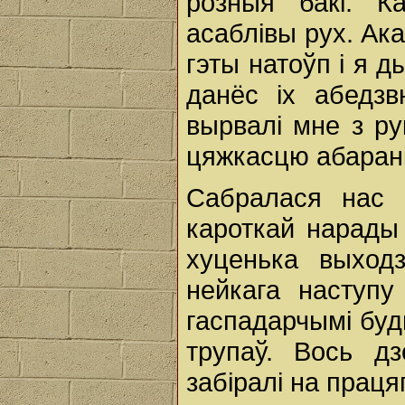
розныя бакі. К
асаблівы рух. Ака
гэты натоўп i я д
данёс ix абедзв
вырвалі мне з ру
цяжкасцю абарані
Сабралася нас н
кароткай нарады
хуценька выходз
нейкага наступу
гаспадарчымі буд
трупаў. Вось дз
забіралі на праця