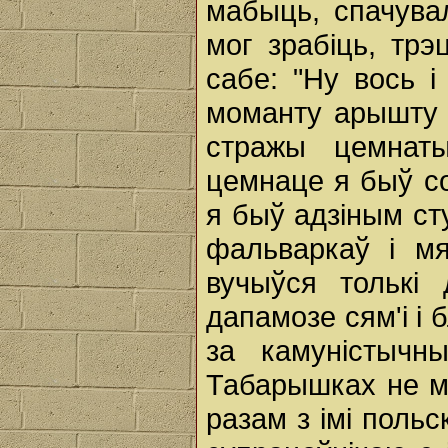
мабыць, спачувал
мог зрабіць, трэц
сабе: "Ну вось i
моманту арышту с
стражы цемнаты
цемнаце я быў со
я быў адзіным ст
фальваркаў i мя
вучыўся толькі 
дапамозе сям'i i 
за камуністычн
Табарышках не м
разам з імі польск