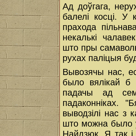
Ад доўгага, нер
балелі косці. У
прахода пільнава
некалькі чалаве
што пры самаволь
рухах паліцыя бу
Вывозячы нас, ес
было вялікай б
падачы ад сем
падаконніках. "
выводзілі нас з 
што можна было ў
Найдзюк. Я так i