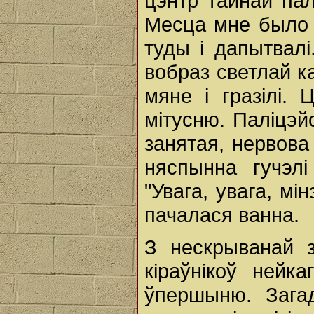
цэнтр тайнай пал
Месца мне было 
туды i дапытвал
вобраз светлай ка
мяне i гразілі.
мітусню. Паліцэй
занятая, нервова
няспынна гучэлі 
"Увага, увага, мі
пачалася ванна.
З нескрыванай 
кіраўнікоў нейк
ўпершыню. Зага