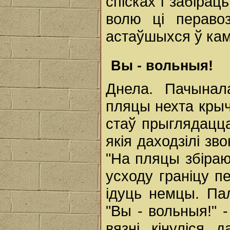
спісках i забірац
волю ці пераво
астаўшыхся ў кам
Вы - вольныя!
Днела. Пачынал
пляцы нехта крыч
стаў прыглядацц
якія даходзілі зв
"На пляцы збіраю
усходу граніцу п
ідуць немцы. Пал
"Вы - вольныя!" 
вязні кінуліся 