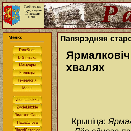
Герб горада
Ліды, наданы
17 верасня
1590 г.
Папярэдняя стар
Меню:
Ярмалковіч
хвалях
Крыніца:
Ярмал