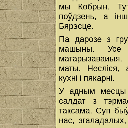
мы Кобрын. Тут
поўдзень, a ін
Бярэсце.
Па дарозе з гру
машыны. Усе 
матарызаваиыя. 
маты. Несліся,
кухні i пякарні.
У адным месцы 
салдат з тэрма
таксама. Суп быў
нас, згаладалых,