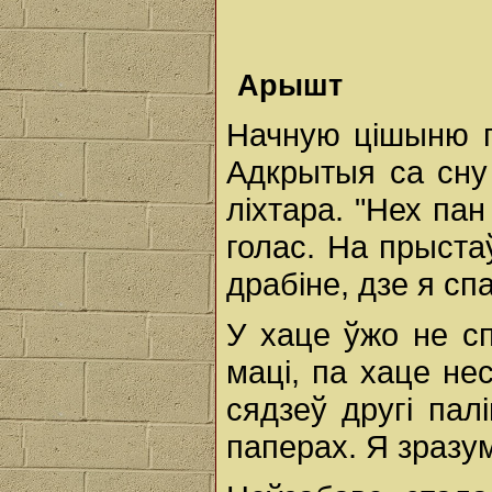
Арышт
Начную цішыню п
Адкрытыя са сну
ліхтара. "Нех пан
голас. На прыста
драбіне, дзе я сп
У хаце ўжо не с
маці, па хаце не
сядзеў другі пал
паперах. Я зразу