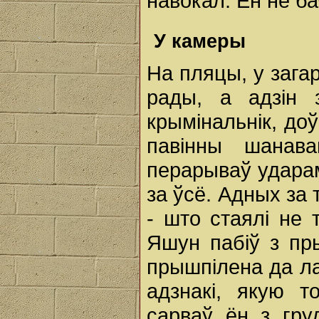
навокал. Ён не ба
У камеры
На пляцы, у зага
рады, a адзін 
крымінальнік, до
павінны шанава
перарываў ударамі
за ўсё. Адных за 
- што стаялі не 
Яшун пабіў з пр
прышпілена да ла
адзнакі, якую т
сарваў ён з груд