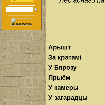
Лёс аднаго па
Арышт
За кратамі
У Бярозу
Прыём
У камеры
У загарадцы