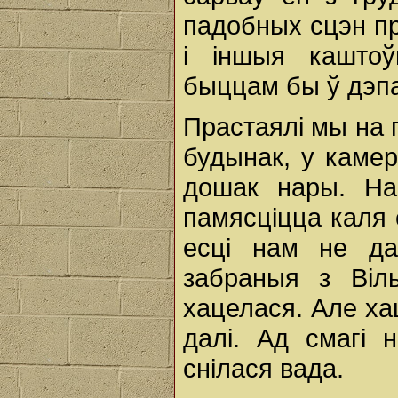
падобных сцэн пры
i іншыя каштоў
быццам бы ў дэпа
Прастаялі мы на 
будынак, у ка­мер
дошак нары. На
памясціцца каля 
есці нам не да
забраныя з Віл
хацелася. Але ха
далі. Ад смагі 
снілася вада.