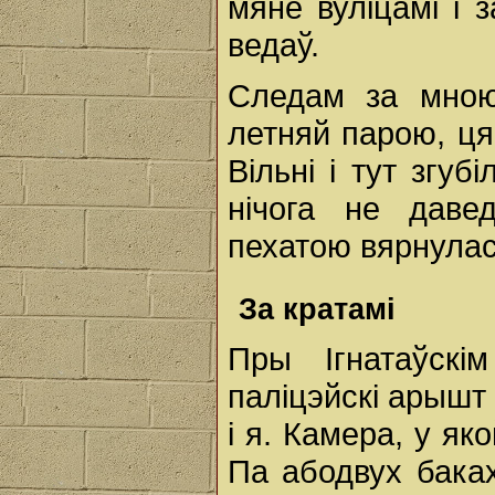
мяне вуліцамі i з
ведаў.
Следам за мною
летняй парою, ця
Вільні i тут згу
нічога не давед
пехатою вярнулас
За кратамі
Пры Ігнатаўскі
паліцэйскі арышт
i я. Камера, у як
Па абодвух баках