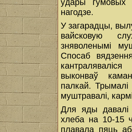
ўдары гумовых 
нагодзе.
У загарадцы, выл
вайсковую слу
зняволенымі муш
Спосаб вядзенн
кантраляваліся
выконваў кама
палкай. Трымалі
муштравалі, карміл
Для яды давалі 
хлеба на 10-15 ч
плавала пяць аб