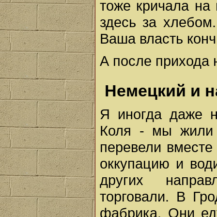
тоже кричала на
здесь за хлебом
Ваша власть конч
А после прихода 
Немецкий и 
Я иногда даже 
Коля - мы жили 
перевели вместе 
оккупацию и вод
других напра
торговали. В Гр
фабрика. Они ед