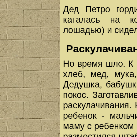
Дед Петро горд
каталась на к
лошадью) и сидел
Раскулачива
Но время шло. К 
хлеб, мед, мука,
Дедушка, бабушк
покос. Заготавли
раскулачивания. 
ребенок - мальч
маму с ребенком 
разместился шта