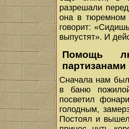
разрешали перед
она в тюремном 
говорит: «Сидишь
выпустят». И дей
Помощь л
партизанами
Сначала нам был
в баню пожилой
посветил фонар
голодным, замер
Постоял и вышел
принес чуть кер