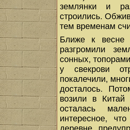
землянки и ра
строились. Обжив
тем временам сч
Ближе к весне 
разгромили зем
сонных, топорами
у свекрови от
покалечили, мног
досталось. Пот
возили в Китай
осталась мале
интересное, чт
деревне, предуп