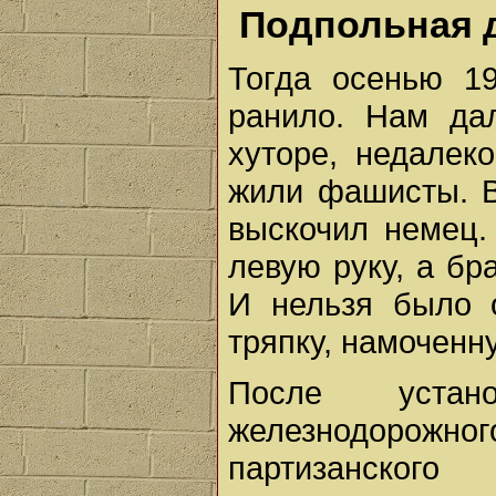
Подпольная 
Тогда осенью 1
ранило. Нам да
хуторе, недалек
жили фашисты. В
выскочил немец.
левую руку, а бр
И нельзя было 
тряпку, намоченн
После устан
железнодорожн
партизанского