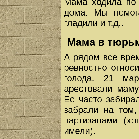
Мама ходила по 
дома. Мы помога
гладили и т.д..
Мама в тюрь
А рядом все вре
ревностно относ
голода. 21 ма
арестовали маму
Ее часто забира
забрали на том,
партизанами (х
имели).