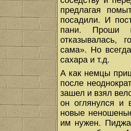
предлагая помы
посадили. И пос
пани. Проши 
отказывалась, 
сама». Но всегда
сахара и т.д.
А как немцы приш
после неоднокра
зашел и взял вел
он оглянулся и 
новые неношеные
им нужен. Пиджа