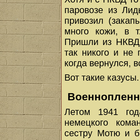
паровозе из Лид
привозил (закап
много кожи, в т
Пришли из НКВД,
так никого и не
когда вернулся, в
Вот такие казусы.
Военноплен
Летом 1941 год
немецкого кома
сестру Мотю и б