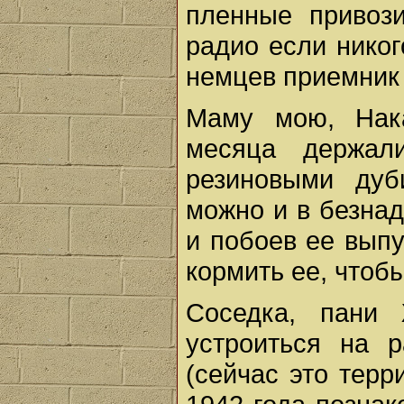
пленные привоз
радио если никог
немцев приемник 
Маму мою, Нака
месяца держал
резиновыми дуб
можно и в безна
и побоев ее вып
кормить ее, чтоб
Соседка, пани 
устроиться на 
(сейчас это терр