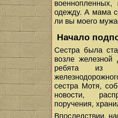
военнопленных, 
одежду. А мама 
ли вы моего муж
Начало подп
Сестра была ста
возле железной 
ребята из п
железнодорожно
сестра Мотя, со
новости, расп
поручения, храни
Впоследствии, на