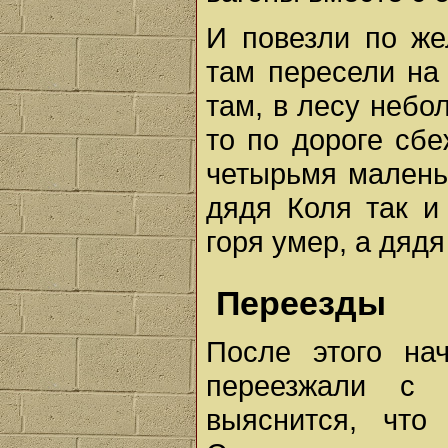
И повезли по же
там пересели на
там, в лесу небо
то по дороге сбе
четырьмя малень
дядя Коля так и
горя умер, а дяд
Переезды
После этого на
переезжали с 
выяснится, что