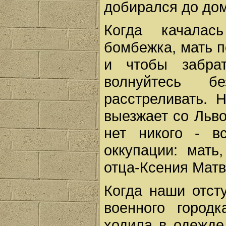
добирался до дом
Когда качалас
бомбежка, мать п
и чтобы забра
волнуйтесь б
расстреливать.
выезжает со Льво
нет никого - в
оккупации: мать
отца-Ксения Матв
Когда наши отст
военного город
ходила в одежде