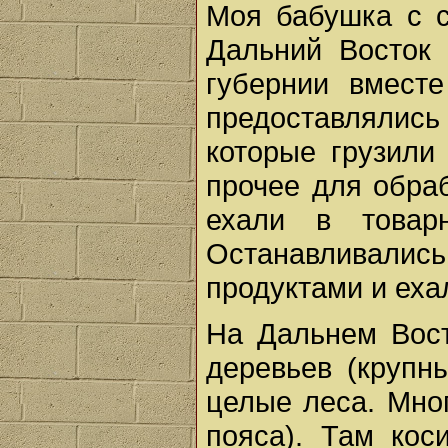
Моя бабушка с с
Дальний Восток 
губернии вмест
предоставлялис
которые грузили 
прочее для обра
ехали в товар
Останавливалис
продуктами и еха
На Дальнем Вост
деревьев (крупны
целые леса. Мног
пояса). Там кос