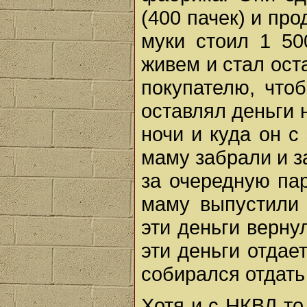
(400 пачек) и пр
муки стоил 1 50
живем и стал ост
покупателю, что
оставлял деньги 
ночи и куда он с
маму забрали и за
за очередную пар
маму выпустили
эти деньги верну
эти деньги отдает
собирался отдать
Хотя и с НКВД то