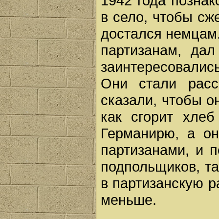
1942 года позна
в село, чтобы сж
достался немцам.
партизанам, дал
заинтересовались
Они стали рас
сказали, чтобы он
как сгорит хлеб
Германирю, а он
партизанами, и 
подпольщиков, т
в партизанскую ра
меньше.