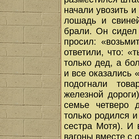
начали увозить и 
лошадь и свиней
брали. Он сидел
просил: «возьми
ответили, что: «
только дед, а б
и все оказались
подогнали тов
железной дороги)
семье четверо 
только родился и
сестра Мотя). И
вагоны вместе с 