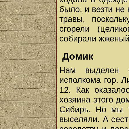
было, и везти не
травы, посколь
сгорели (цели
собирали жженый
Домик
Нам выделен 
исполкома гор. Л
12. Как оказало
хозяина этого до
Сибирь. Но мы 
выселяли. А сест
соседству и пер