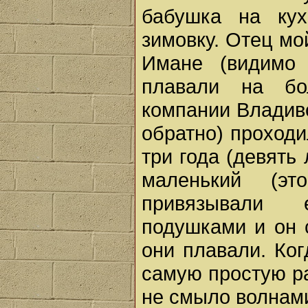
бабушка на кух
зимовку. Отец мо
Имане (видимо 
плавали на бо
компании Владиво
обратно) проходи
три года (девять
маленький (э
привязывали 
подушками и он 
они плавали. Ког
самую простую ра
не смыло волнами