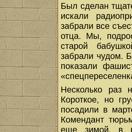
Был сделан тщат
искали радиопри
забрали все съес
отца. Мы, подро
старой бабушк
забрали чудом. Б
показали фашис
«спецпереселенк
Несколько раз 
Короткое, но гр
посадили в март
Комендант тюрьм
еще зимой, в 