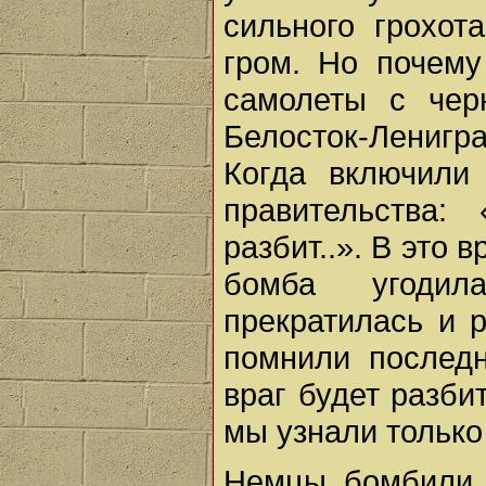
сильного грохот
гром. Но почему
самолеты с чер
Белосток-Ленигр
Когда включили
правительства:
разбит..». В это 
бомба угодил
прекратилась и 
помнили последн
враг будет разбит
мы узнали только 
Немцы бомбили 