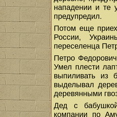
нападении и те 
предупредил.
Потом еще приех
России, Украи
переселенца Пет
Петро Федорович
Умел плести лап
выпиливать из б
выделывал дерев
деревянными гвоз
Дед с бабушко
компании по Аму