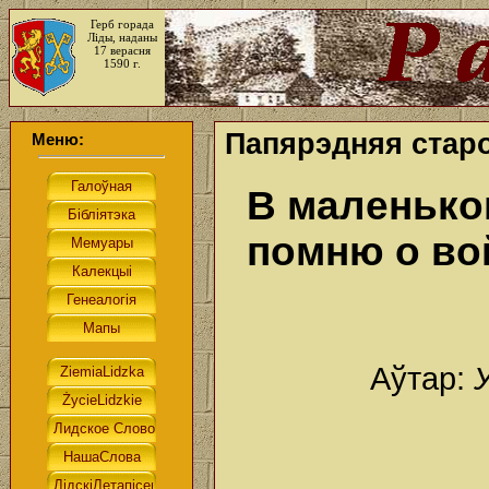
Герб горада
Ліды, наданы
17 верасня
1590 г.
Папярэдняя стар
Меню:
В маленьком
помню о в
Аўтар: