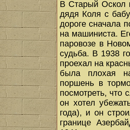
В Старый Оскол 
дядя Коля с баб
дороге сначала 
на машиниста. Ег
паровозе в Ново
судьба. В 1938 г
проехал на красн
была плохая н
поршень в тормо
посмотреть, что 
он хотел убежат
года), и он стро
границе Азерба