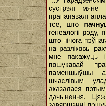
…У Гарадзенскім
сустрэлі мяне 
прапанавалi апла
тое, што
пачну
генеалогіі роду, 
што нічога пэўнаг
на разліковы рах
мне пакажуць і
пошукавай пра
паменшыўшы а
шчаслівым ула
аказалася потым
дачынення. Ця
завяршэнні пошук