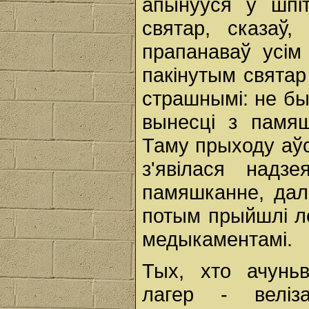
апынуўся ў шпі
святар, сказаў,
прапанаваў усім
пакінутым святар
страшнымі: не бы
вынесці з памя
Таму прыходу аўс
з'явілася надз
памяшканне, дал
потым прыйшлі л
медыкаментамі.
Тых, хто ачуньв
лагер - веліз