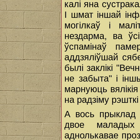
калі яна сустрака
І шмат іншай ін
могілкаў і мал
нездарма, ва ўс
ўспамiнаў паме
аддзялiўшай сябе
былі заклікі "Веч
не забыта" і ін
марнуюць вялікія 
на радзіму рэшткі
А вось прыклад 
двое маладых
аднолькавае проз