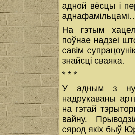
адной вёсцы і пе
аднафамiльцамi
На гэтым хаце
поўнае надзеi шт
савiм супрацоунi
знайсці сваяка.
* * *
У адным з нум
надрукаваны арты
на гэтай тэрыто
вайну. Прыводз
сярод якiх быў Ю