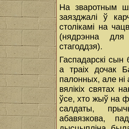
На зваротным ш
заязджалі ў кар
столікамі на ча
(нядрэнна для
стагоддзя).
Гаспадарскі сын 
а траіх дочак Б
палонных, але ні 
вялікіх святах н
ўсе, хто жыў на 
салдаты, прыч
абавязкова, па
дысцыпліна была