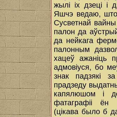
жылі іх дзеці і 
Яшчэ ведаю, што
Сусветнай вайны 
палон да аўстрый
да нейкага ферм
палонным дазвол
хацеў ажанiць п
адмовiуся, бо ме
знак падзякі з
прадзеду выдатн
капялюшом і до
фатаграфіі ён 
(цікава было б д