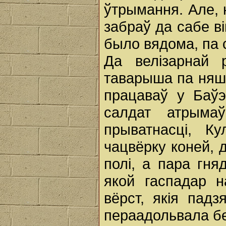
ўтрымання. Але, 
забраў да сабе ві
было вядома, па 
Да велізарнай 
таварыша па няшч
працаваў у Баўэ
салдат атрыма
прыватнасці, К
чацвёрку коней, 
полі, а пара гня
якой гаспадар н
вёрст, якія падз
пераадольвала бе