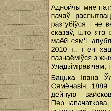
Аднойчы мне пат
пачаў распытва
разгубіўся і не 
сказаў, што яго 
маёй сям'і, апуб
2010 г., і ён х
пазнаёміўся з жы
Уладзіміравічам, 
Бацька Івана Ўл
Сямёнавіч, 1889
дейную вайско
Першапачаткова,