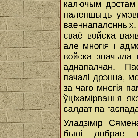
калючым дротам 
палепшыць умов
ваеннапалонных.
сваё войска ваяв
але многія і адм
войска значыла 
аднапалчан. Па
пачалі дрэнна, м
за чаго многія па
ўціхамірвання як
салдат па гаспада
Уладзімір Сямён
былі добрае с