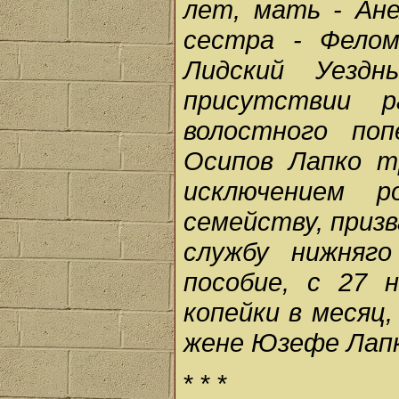
лет, мать - Ане
сестра - Фело
Лидский Уезд
присутствии р
волостного по
Осипов Лапко т
исключением р
семейству, приз
службу нижняг
пособие, с 27 
копейки в месяц,
жене Юзефе Лап
* * *