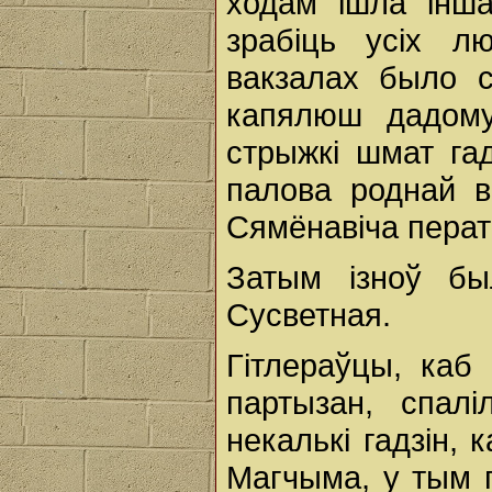
ходам ішла інша
зрабіць усіх л
вакзалах было с
капялюш дадом
стрыжкі шмат га
палова роднай в
Сямёнавіча перат
Затым ізноў бы
Сусветная.
Гітлераўцы, каб
партызан, спал
некалькі гадзін, 
Магчыма, у тым 