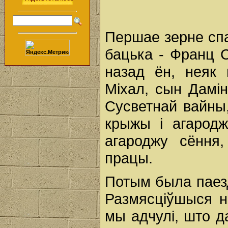
Першае зерне спа
бацька - Франц С
назад ён, неяк 
Міхал, сын Дамi
Сусветнай вайны
крыжы і агарод
агароджу сёння,
працы.
Потым была паезд
Размясціўшыся н
мы адчулі, што д