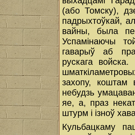
выхадцамі Гара
(або Томску), д
падрыхтоўкай, а
вайны, былa пе
Успамінаючы то
гаварыў аб пра
рускага войска.
шматкіламетров
захопу, коштам 
небудзь умацаван
яе, а, праз нека
штурм і ізноў ха
Кульбацкаму па