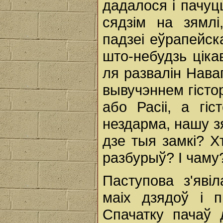
дадалося і пачуц
сядзім на зямлі
падзеі еўрапейск
што-небудзь цікав
ля развалін Нава
вывучэннем гістор
або Расіі, а гі
нездарма, нашу з
дзе тыя замкі? Хт
разбурыў? І чаму
Паступова з'яв
маіх дзядоў і п
Спачатку пачаў 