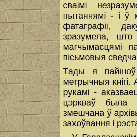
сваімі незразу
пытаннямі - і ў
фатаграфіі, да
зразумела, што
магчымасцямі па
пісьмовыя сведча
Тады я пайшоў
метрычныя кнігі.
рукамі - аказвае
цэркваў была 
змешчана ў архів
захоўвання і рэст