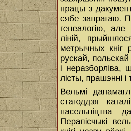
працы з дакумент
сябе запрагаю. П
генеалогію, але
ліній, прыйшлос
метрычных кніг 
рускай, польскай
і неразборліва, 
лісты, прашэнні і
Вельмі дапамагл
стагоддзя катал
насельніцтва 
Перапісчыкі вель