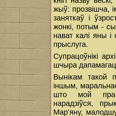
кнігі назву вёскi
жыў: прозвішча, і
заняткаў і ўзрос
жонкі, потым - сы
нават калі яны і
прыслуга.
Супрацоўнікі арх
шчыра дапамагаць,
Вынікам такой 
iншым, маральнае
што мой пра-п
нарадзіўся, пр
Мар'яну, малодшу