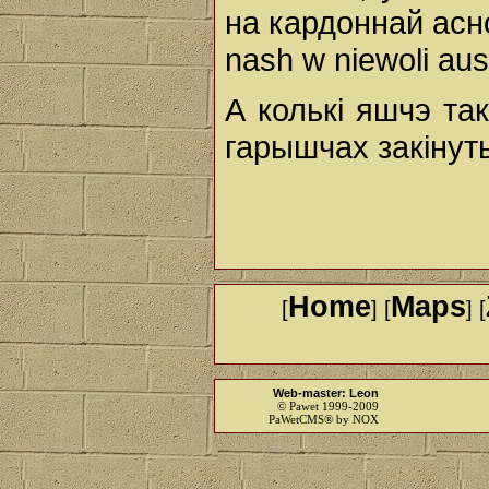
на кардоннай асно
nash w niewoli aust
А колькі яшчэ та
гарышчах закінут
Home
Maps
[
] [
] [
Web-master: Leon
© Pawet 1999-2009
PaWetCMS® by NOX