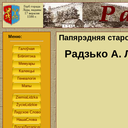
Герб горада
Ліды, наданы
17 верасня
1590 г.
Папярэдняя стар
Меню:
Радзько А.