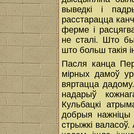
выведкі і пад
расстарацца канч
ферме і расцягв
не сталі. Што б
што больш такія 
Пасля канца Пер
мірных дамоў ур
вяртацца дадому
надарыў кожнаг
Кульбацкі атры
добрыя нажніцы
стрыжкі валасоў.