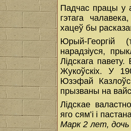
Падчас працы у а
гэтага чалавека
хацеў бы расказа
Юрый-Георгiй 
нарадзiуся, прык
Лiдскага павету.
Жукоўскiх. У 19
Юзэфай Казлоўс
прызваны на вайс
Лiдскае валастн
яго сям'i i пастан
Марк 2 лет, дочь