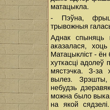
матацыкла.
- Пэўна, фрыц
трывожныя галас
Аднак спыняць 
аказалася, хоць
Матацыкліст - ён 
хуткасці адолеў 
мястэчка. З-за
вылез. Зрэшты,
небудзь дзеравя
можна было выкар
на якой сядзелі