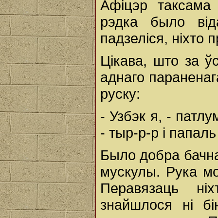
Афіцэр таксама 
рэдка было від
падзеліся, ніхто п
Цікава, што за ў
аднаго параненаг
руску:
- Узбэк я, - патл
- тыр-р-р і папаль
Было добра бачна
мускулы. Рука мо
Перавязаць ні
знайшлося ні бі