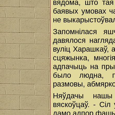
вядома, што тая
баявых умовах ча
не выкарыстоўвал
Запомнілася яшч
давялося нагляд
вуліц Харашкаў, 
сцяжынка, многі
адпачыць на пры
было людна, п
размовы, абмярко
Няўдачы нашы 
вяскоўцаў. - Сіл
дамо адпор фашыс