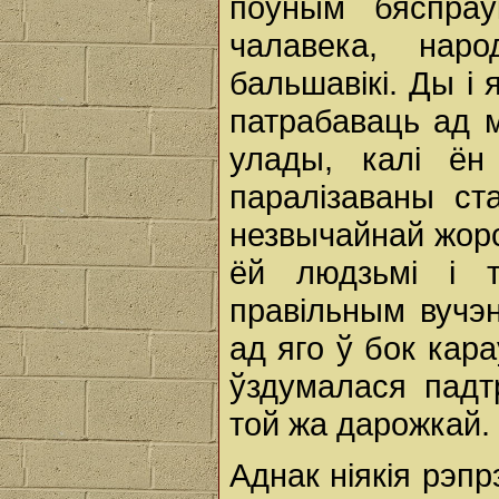
поўным бяспраў
чалавека, нар
бальшавікі. Ды і
патрабаваць ад 
улады, калі ён
паралізаваны ст
незвычайнай жор
ёй людзьмі і 
правільным вучэн
ад яго ў бок кара
ўздумалася падт
той жа дарожкай.
Аднак ніякія рэпр