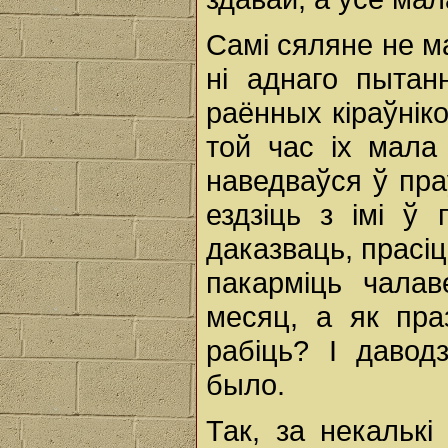
Самі сяляне не 
ні аднаго пытан
раённых кіраўніко
той час іх мала
наведваўся ў пра
ездзіць з імі ў
даказваць, прасіць
пакарміць чалав
месяц, а як пра
рабіць? І давод
было.
Так, за некалькі