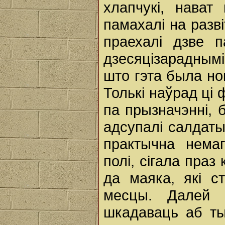
хлапчукі, нават
памахалі на разв
праехалі дзве п
дзесяцізараднымі
што гэта была но
Толькі наўрад ці 
па прызначэнні, 
адсупалі салдаты
практычна нема
полі, сігала праз
да маяка, які с
месцы. Далей 
шкадаваць аб ты