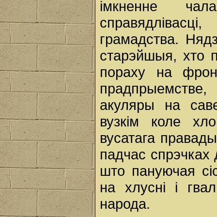
імкненне ча
справядлівасц
грамадства. Нядз
старэйшыя, хто 
пораху на фрон
прадпрыемстве
акуляры на сав
вузкім коле хло
вусатага правады
падчас спрэчках д
што пануючая сі
на хлусні і гв
народа.