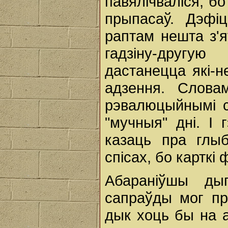
павялічваліся, б
прыпасаў. Дэфі
раптам нешта з'я
гадзіну-другу
дастанецца які-н
адзення. Слова
рэвалюцыйнымі св
"мучныя" дні. І
казаць пра глыб
спісах, бо карткі
Абараніўшы ды
сапраўды мог прэ
дык хоць бы на а