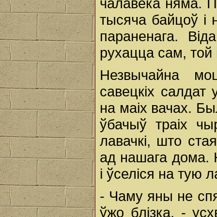
чалавека няма. П
тысяча байцоў і 
параненага. Віда
рухацца сам, той 
Незвычайна мо
савецкіх салдат 
на маіх вачах. Бы
ўбачыў траіх чы
лавачкі, што ста
ад нашага дома. 
і ўселіся на тую л
- Чаму яны не с
ўжо блізка, - ус