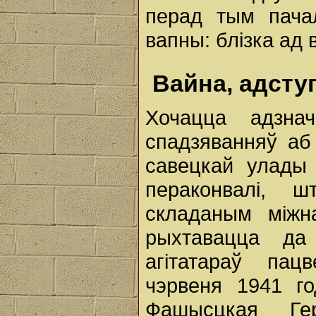
перад тым пача
вапны: блізка ад 
Вайна, адсту
Хочацца адзна
спадзяванняў аб
савецкай улады 
пераконвалі, 
складаным міжн
рыхтавацца да
агітатараў пац
чэрвеня 1941 г
Фашысцкая Ге