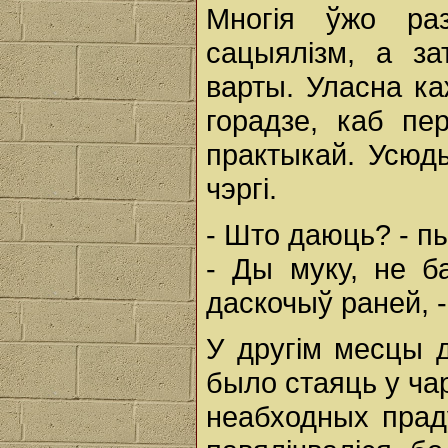
Многія ўжо раз
сацыялізм, а за
варты. Уласна ка
горадзе, каб пе
практыкай. Усюд
чэргі.
- Што даюць? - п
- Ды муку, не б
даскочыў раней, 
У другім месцы д
было стаяць у ча
неабходных праду