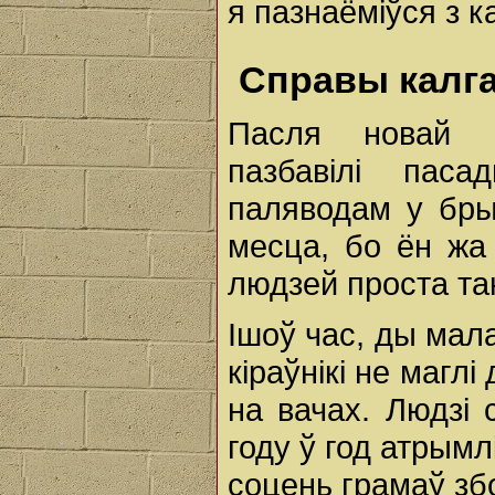
я пазнаёміўся з к
Cправы калг
Пасля новай п
пазбавілі пас
паляводам у бры
месца, бо ён жа
людзей проста так
Ішоў час, ды мал
кіраўнікі не магл
на вачах. Людзі 
году ў год атрымл
соцень грамаў зб