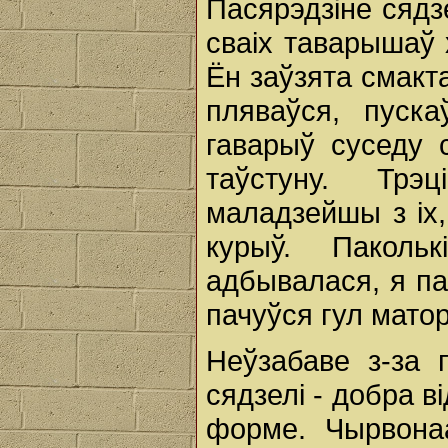
Пасярэдзіне сядз
сваіх таварышаў
Ён заўзята смакта
пляваўся, пуск
гаварыў суседу 
таўстуну. Трэ
маладзейшы з іх,
курыў. Паколь
адбывалася, я пак
пачуўся гул матор
Неўзабаве з-за 
сядзелі - добра в
форме. Чырвонаа