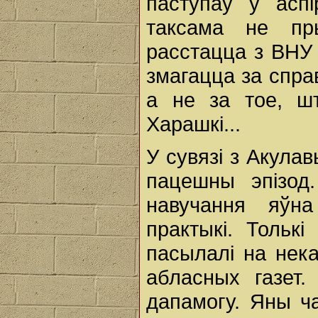
паступаў у асп
таксама не пр
расстацца з ВНУ 
змагацца за спра
а не за тое, ш
Харашкі...
У сувязі з Акула
пацешны эпізод
навучання яўна
практыкі. Тольк
пасылалі на нек
абласных газет
дапамогу. Яны ч