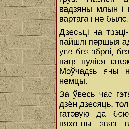
вадзяны млын і 
вартага і не было.
Дзесьці на трэц
пайшлі першыя а
усе без зброі, бе
пацягнуліся сце
Моўчадзь яны н
немцы.
За ўвесь час гэт
дзён дзесяць, то
гатовую да бо
пяхотны звяз в