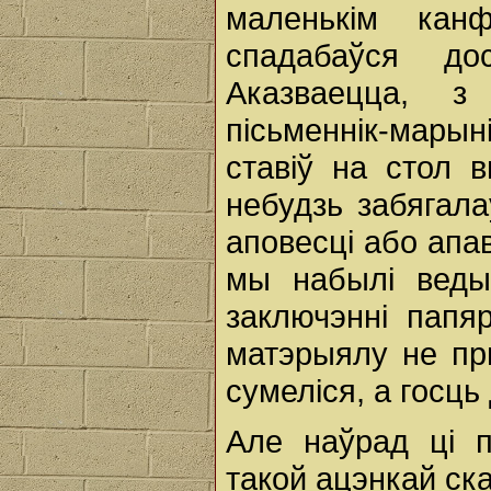
маленькім кан
спадабаўся до
Аказваецца, з
пісьменнік-марын
ставіў на стол в
небудзь забягала
аповесці або апа
мы набылі веды
заключэнні папя
матэрыялу не пр
сумеліся, а госць
Але наўрад ці п
такой ацэнкай ск