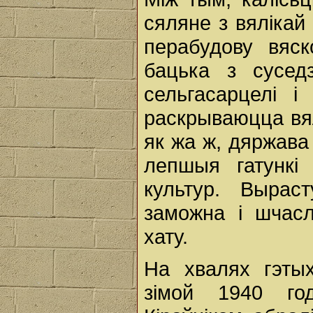
сяляне з вялікай
перабудову вяс
бацька з суседз
сельгасарцелі і
раскрываюцца вял
як жа ж, дяржав
лепшыя гатункі
культур. Вырас
заможна і шчасл
хату.
На хвалях гэтых
зімой 1940 год