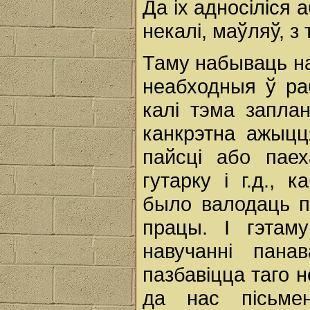
Да іх адносіліся 
некалі, маўляў, з
Таму набываць на
неабходныя ў ра
калі тэма запла
канкрэтна ажыцц
пайсці або паех
гутарку і г.д., 
было валодаць п
працы. І гэтам
навучанні пана
пазбавіцца таго 
да нас пісьмен