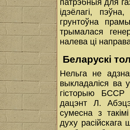
патрэбныя для г
ідэёлагі, пэўна
грунтоўна прамы
трымалася гене
налева ці направа
Беларускі тол
Нельга не адзн
выкладаліся ва у
гісторыю БССР 
дацэнт Л. Абэцэ
сумесна з такім
духу расійскага 