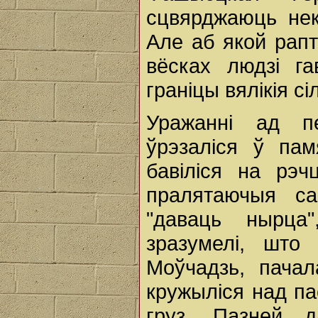
сцвярджаюць нек
Але аб якой рапт
вёсках людзі г
граніцы вялікія сі
Уражанні ад п
ўрэзаліся ў пам
бавіліся на рэч
пралятаючыя с
"даваць нырца
зразумелі, што
Моўчадзь, пачал
кружыліся над па
груз. Пазней д