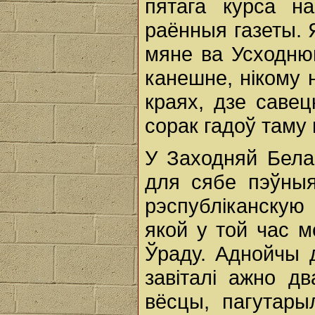
пятага курса н
раённыя газеты. Я
мяне ва Усходню
канешне, нікому н
краях, дзе саве
сорак гадоў таму 
У Заходняй Белар
для сябе пэўныя
рэспубліканскую 
якой у той час 
Ўраду. Аднойчы д
завіталі ажно д
вёсцы, пагутарыл