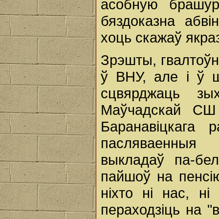
асобную брашур
бяздоказна абвін
хоць скажаў якраз
Зрэшты, гвалтоўн
ў ВНУ, але і ў ш
сцвярджаць зы
Маўчадскай СШ 
Баранавіцкага
пасляваенныя 
выкладаў па-бел
пайшоў на пенсі
ніхто ні нас, н
пераходзіць на "