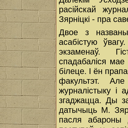
расійскай журн
Зярніцкі - пра сав
Двое з названы
асабістую ўваг
экзаменаў. Гі
спадабаліся мае 
білеце. І ён прап
факультэт. А
журналістыку і а
згаджацца. Ды з
датычыць М. Зяр
пасля абароны 