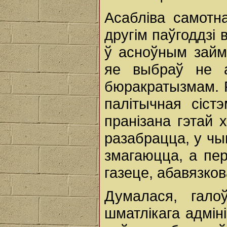
Асабліва самотн
другім паўгоддзі 
ў асноўным займ
яе выбраў не 
бюракратызмам. Р
палітычная сіст
пранізана гэтай 
разабрацца, у чы
змагаюцца, а пе
газеце, абавязко
Думалася, гало
шматлікага адміні