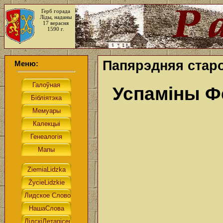
Герб горада
Ліды, наданы
17 верасня
1590 г.
Папярэдняя стар
Меню:
Успаміны Ф