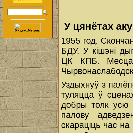
У цянётах ак
1955 год. Сконча
БДУ. У кішэні ды
ЦК КПБ. Месца
Чырвонаслабодска
Уздыхнуў з палёг
туляцца ў сцена
добры толк усю 
палову адведзе
скараціць час на