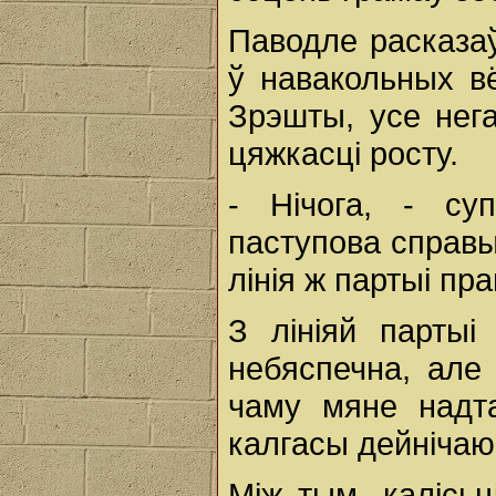
Паводле расказа
ў навакольных в
Зрэшты, усе нега
цяжкасці росту.
- Нічога, - суп
паступова справы
лінія ж партыі пра
З лініяй партыі
небяспечна, але
чаму мяне надта
калгасы дейнічаюц
Між тым, калісьц