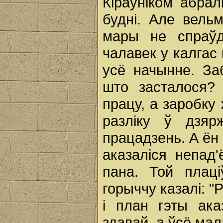
Кіраўніком абрал
будні. Але вельм
мары не спраўд
чалавек у калгас 
усё начынне. Заб
што засталося? 
працу, а заробку 
разліку ў дзяр
працадзень. А ён 
аказаліся непад
пана. Той плаці
горыччу казалі: "
і план гэты ака
здавай, а ўсё мал