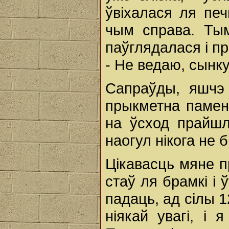
ўвіхалася ля пе
чым справа. Ты
паўглядалася і пр
- Не ведаю, сынк
Сапраўды, яшчэ
прыкметна памен
на ўсход прайшл
наогул нікога не 
Цікавасць мяне п
стаў ля брамкі і 
падаць, ад сілы 1
ніякай увагі, і 