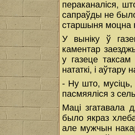
пераканаліся, што
сапраўды не было
старшыня моцна п
У выніку ў газе
каментар заездж
у газеце таксам
нататкі, і аўтару 
- Ну што, мусіць
пасмяяліся з сель
Маці згатавала 
было якраз хлеба
але мужчын накар