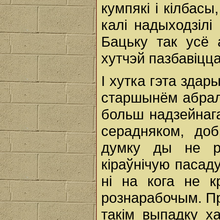
кумпякі і кілбасы
калі надыходзілі
Бацьку так усё 
хутчэй пазбавіцца
І хутка гэта здар
старшынём абралі
больш надзейнаг
серадняком, до
думку ды не ра
кіраўнічую пасад
ні на кога не к
рознарабочым. Пр
такім выпадку ха