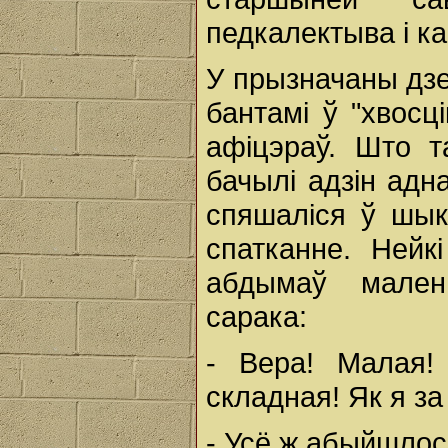
педкалектыва і ка
У прызначаны дзе
бантамі ў "хвос
афіцэраў. Што т
бачылі адзін адн
спяшаліся ў шы
спатканне. Нейк
абдымаў мален
сарака:
- Вера! Малая!
складная! Як я з
- Усё ж абыйшлос