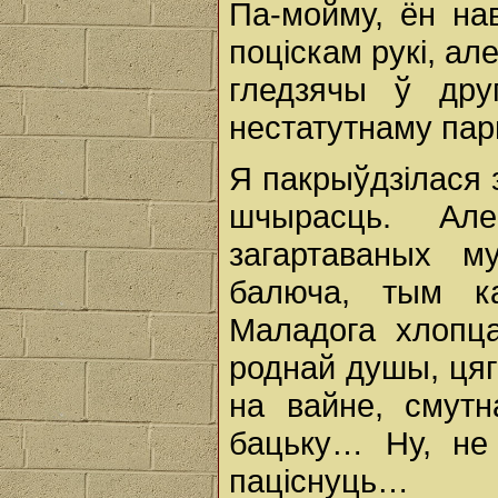
Па-мойму, ён на
поціскам рукі, ал
гледзячы ў дру
нестатутнаму пар
Я пакрыўдзілася 
шчырасць. Ал
загартаваных 
балюча, тым ка
Маладога хлопца
роднай душы, цяг
на вайне, смутн
бацьку… Ну, н
паціснуць…