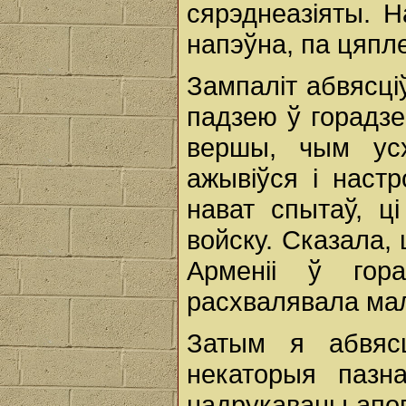
сярэднеазіяты. Н
напэўна, па цяп
Зампаліт абвясці
падзею ў горадзе
вершы, чым усх
ажывіўся і настр
нават спытаў, ц
войску. Сказала,
Арменіі ў гор
расхвалявала ма
Затым я абвясц
некаторыя пазн
надрукаваны апов