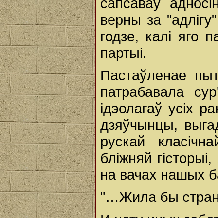
сапсаваў адносі
верны за "адлігу
годзе, калі яго 
партыі.
Пастаўленае пы
патрабавала сур
ідэолагаў усіх р
дзяўчынцы, выга
рускай класічн
бліжняй гісторыі
на вачах нашых б
"…Жила бы стран