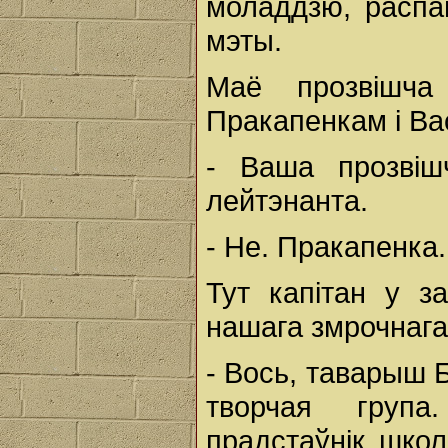
моладдзю, распа
мэты.
Маё прозвішча
Пракапенкам і В
- Ваша прозвіш
лейтэнанта.
- Не. Пракапенка
Тут капітан у з
нашага змрочнага
- Вось, таварыш 
творчая група
прадстаўнік школ