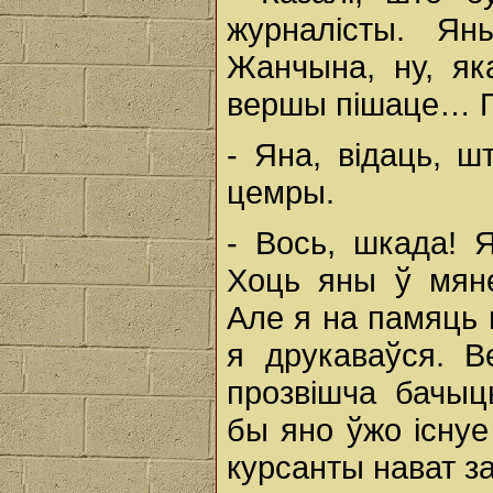
журналісты. Я
Жанчына, ну, як
вершы пішаце… 
- Яна, відаць, ш
цемры.
- Вось, шкада! 
Хоць яны ў мяне
Але я на памяць м
я друкаваўся. В
прозвішча бачыц
бы яно ўжо існу
курсанты нават з