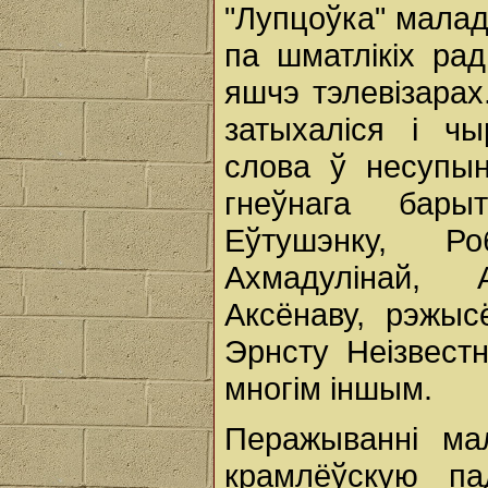
"Лупцоўка" малад
па шматлікіх ра
яшчэ тэлевізарах
затыхаліся і чы
слова ў несупы
гнеўнага бары
Еўтушэнку, Ро
Ахмадулінай, 
Аксёнаву, рэжыс
Эрнсту Неізвест
многім іншым.
Перажыванні мал
крамлёўскую па