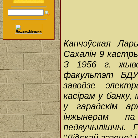
Канчэўская Лары
Сахалін 9 кастрыч
З 1956 г. жыве
факультэт БДУ
заводзе электр
касірам у банку
у гарадскім ар
інжынерам п
педвучылішчы. П
"Лідскай газеце" 