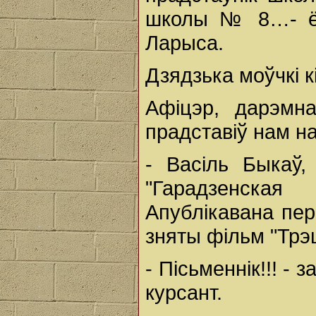
школы № 8…- ён 
Ларыса.
Дзядзька моўчкі к
Афіцэр, дарэмн
прадставіў нам н
- Васіль Быкаў,
"Гарадзенская
Апублікавана пер
зняты фільм "Трэц
- Пісьменнік!!! -
курсант.