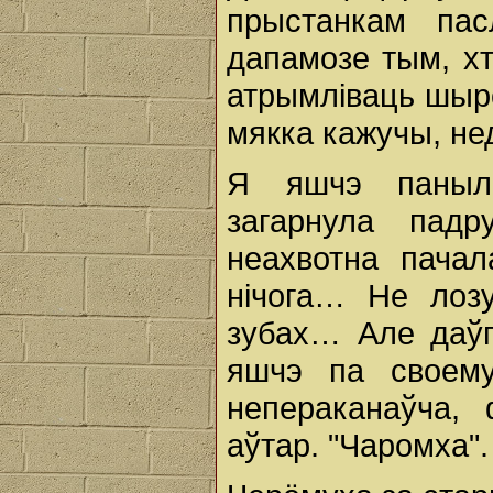
прыстанкам па
дапамозе тым, хт
атрымліваць шыр
мякка кажучы, не
Я яшчэ паныла
загарнула падр
неахвотна пача
нічога… Не лозу
зубах… Але даўг
яшчэ па своему
непераканаўча,
аўтар. "Чаромха".