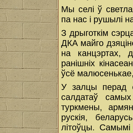
Мы селі ў светл
па нас і рушылі н
З дрыготкім сэрц
ДКА майго дзяцін
на канцэртах, 
ранішніх кінасеа
ўсё малюсенькае,
У залцы перад с
салдатаў самых
туркмены, армяне
рускія, белару
літоўцы. Самымі