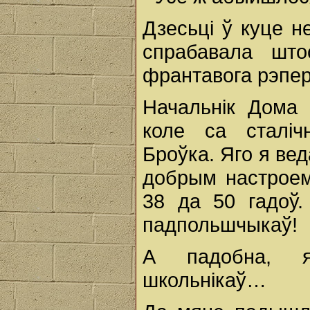
Дзесьці ў куце н
спрабавала што
франтавога рэпер
Начальнік Дома 
коле са сталіч
Броўка. Яго я вед
добрым настроем
38 да 50 гадоў.
падпольшчыкаў!
А падобна, я
школьнікаў…