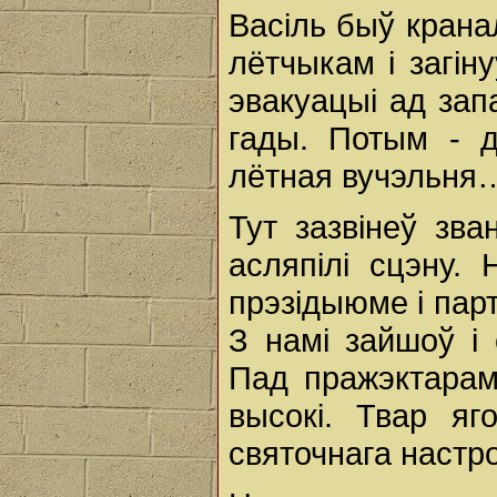
Васіль быў крана
лётчыкам і загін
эвакуацыі ад зап
гады. Потым - д
лётная вучэльня
Тут зазвінеў зва
асляпілі сцэну.
прэзідыюме і парт
З намі зайшоў і 
Пад пражэктарам
высокі. Твар я
святочнага настр