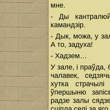
мне.
- Ды кантралюй
камандзір.
- Дык, можа, у з
А то, задуха!
- Хадзем…
У зале, і праўда
чалавек, седзя
хутка страчылі
ўпершыню запі
радзе залы сядзе
сціпла селі за яго