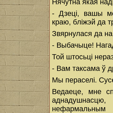
Нячутна якая на
- Дзеці, вашы м
краю, бліжэй да 
Звярнулася да на
- Выбачыце! Нага
Той штосьці нераз
- Вам таксама ў д
Мы пераселі. Сусе
Ведаеце, мне с
аднадушнасцю
нефармальным