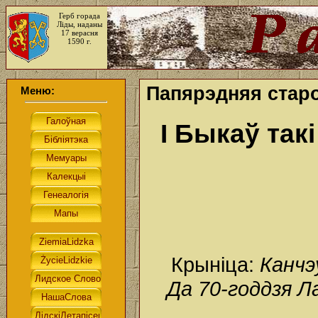
Герб горада
Ліды, наданы
17 верасня
1590 г.
Папярэдняя стар
Меню:
І Быкаў так
Крыніца:
Канчэ
Да 70-годдзя Л