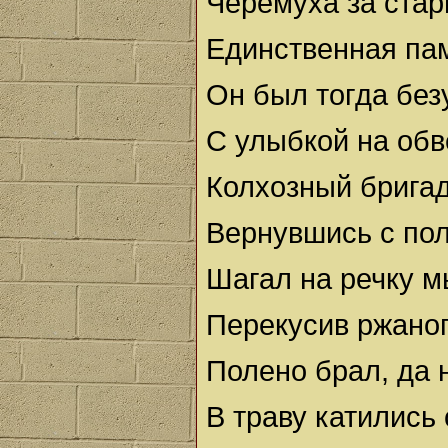
Черёмуха за стар
Единственная пам
Он был тогда без
С улыбкой на обв
Колхозный бригад
Вернувшись с пол
Шагал на речку м
Перекусив ржаног
Полено брал, да н
В траву катились