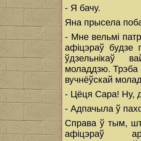
- Я бачу.
Яна прысела поба
- Мне вельмі пат
афіцэраў будзе п
ўдзельнікаў в
моладдзю. Трэба 
вучнёўскай молад
- Цёця Сара! Ну, 
- Адпачыла ў пах
Справа ў тым, ш
афіцэраў ар