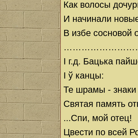
Как волосы дочур
И начинали новы
В избе сосновой
……………………
І г.д. Бацька пайш
І ў канцы:
Те шрамы - знаки
Святая память от
...Спи, мой отец!
Цвести по всей Р