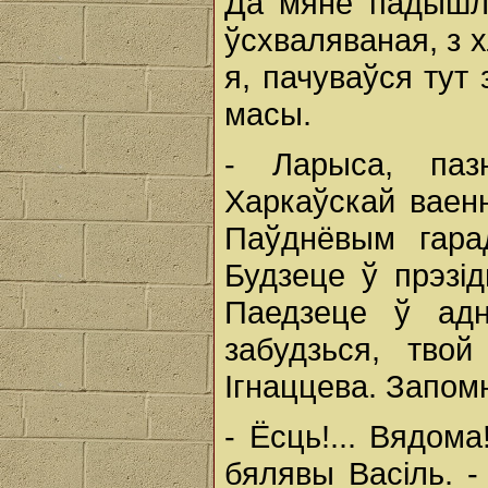
Да мяне падышла
ўсхваляваная, з х
я, пачуваўся тут
масы.
- Ларыса, паз
Харкаўскай ваен
Паўднёвым гара
Будзеце ў прэзі
Паедзеце ў ад
забудзься, тво
Ігнаццева. Запом
- Ёсць!... Вядома
бялявы Васіль. -