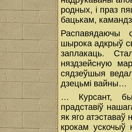
родных, і праз п
бацькам, камандзі
Распавядаючы 
шырока адкрыў св
заплакаць. Ст
няздзейсную мар
сядзеўшыя ведал
дзецьмі вайны…
… Курсант, бы
прадставіў нашаг
як яго атэставаў
крокам ускочыў н