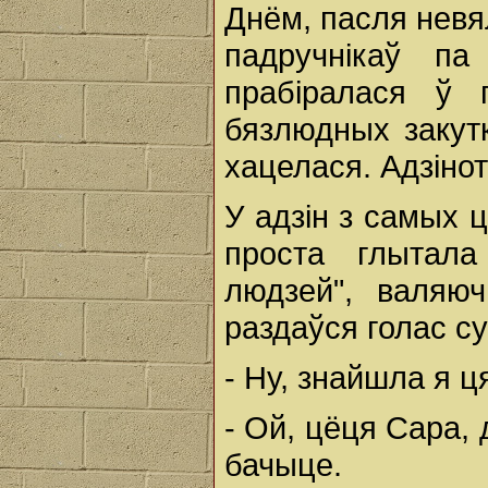
Днём, пасля невя
падручнікаў па 
прабіралася ў 
бязлюдных закутк
хацелася. Адзіно
У адзін з самых 
проста глытала
людзей", валяю
раздаўся голас су
- Ну, знайшла я ц
- Ой, цёця Сара,
бачыце.