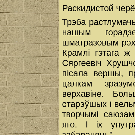
Раскидистой черё
Трэба растлумачы
нашым горадз
шматразовым рэха
Крамлі гэтага ж 
Сяргеевіч Хрушч
пісала вершы, п
цалкам зразум
верхавіне. Бо
старэўшых і вельм
творчымі саюзамі
яго. І іх унут
забараняць".