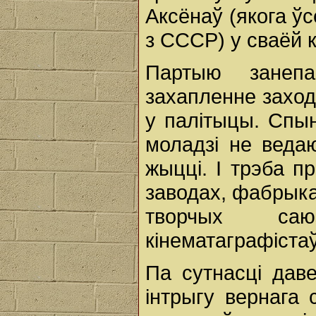
Аксёнаў (якога ўс
з СССР) у сваёй 
Партыю занепа
захапленне заход
у палітыцы. Спын
моладзі не веда
жыцці. І трэба п
заводах, фабрыках
творчых саюз
кінематаграфістаў
Па сутнасці даве
інтрыгу вернага 