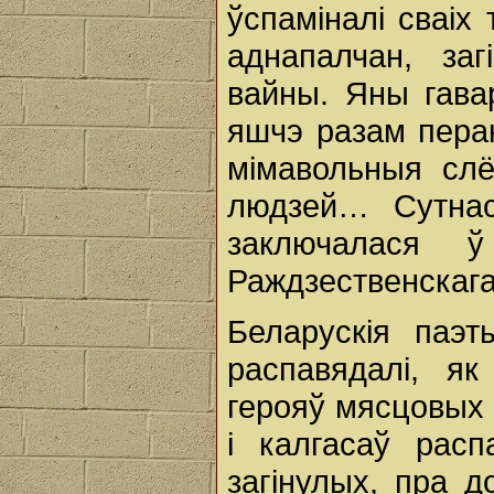
ўспаміналі сваіх
аднапалчан, за
вайны. Яны гава
яшчэ разам пераку
мімавольныя сл
людзей… Сутнас
заключалася 
Раждзественскага
Беларускія паэ
распавядалі, я
герояў мясцовых
і калгасаў рас
загінулых, пра д