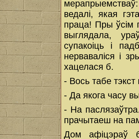
мерапрыемстваў: і
ведалі, якая гэт
праца! Пры ўсім 
выглядала, ур
супакоіць і пад
нерваваліся і зр
хацелася б.
- Вось табе тэкст
- Да якога часу 
- На паслязаўтр
прачытаеш на па
Дом афіцэраў 