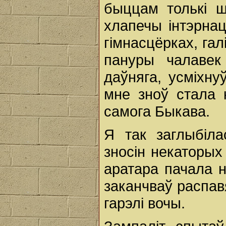
быццам толькі 
хлапечы інтэрна
гімнасцёрках, гал
пануры чалавек
даўняга, усміхну
мне зноў стала 
самога Быкава.
Я так заглыбіла
зносін некаторых
аратара пачала н
заканчваў распав
гарэлі вочы.