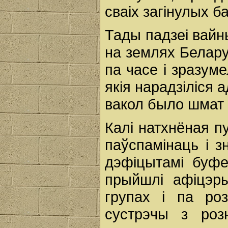
сваіх загінулых б
Тады падзеі вайн
на землях Беларусі
па часе і зразум
якія нарадзіліся а
вакол было шмат
Калі натхнёная пу
паўспамінаць і 
дэфіцытамі буфет
прыйшлі афіцэры
групах і па роз
сустрэчы з роз