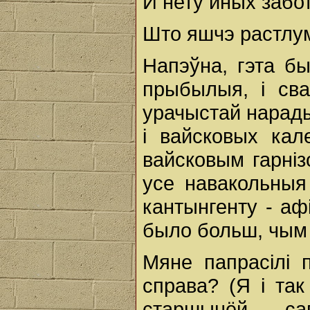
И нету иных забо
Што яшчэ растлу
Напэўна, гэта б
прыбылыя, і сва
урачыстай нарады
і вайсковых кал
вайсковым гарніз
усе навакольныя
кантынгенту - аф
было больш, чым 
Мяне папрасілі 
справа? (Я і та
старшынёй с