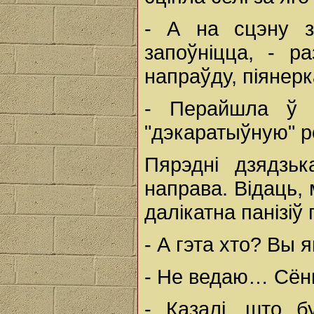
- А на сцэну з
запоўніцца, - р
напраўду, піянерк
- Перайшла ў 
"дэкаратыўную" р
Пярэдні дзядзь
направа. Відаць, 
далікатна панізіў
- А гэта хто? Вы 
- Не ведаю… Сён
- Казалі, што б