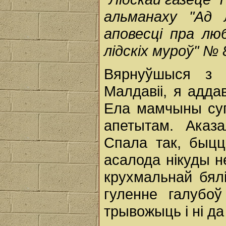
альманаху "Ад 
аповесці пра лю
лідскіх муроў" № 
Вярнуўшыся з 
Малдавіі, я адд
Ела мамчыны суп
апетытам. Аказ
Спала так, быц
асалода нікуды н
крухмальнай бял
гуленне галубоў 
трывожыць і ні да