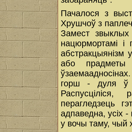
Пачалося з выс
Хрушчоў з паплечн
Замест звыклых 
нацюрмортамі і 
абстракцыянізм 
або прадметы
ўзаемаадносінах.
горш - дуля ў к
Распусціліся, 
перагледзець гэ
адпаведна, усіх -
у вочы таму, чый 