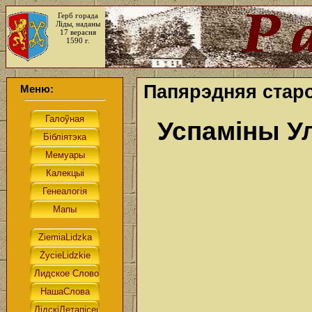
Герб горада
Ліды, наданы
17 верасня
1590 г.
Папярэдняя стар
Меню:
Успаміны У