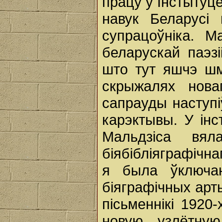
працу ў Інстытуце
навук Беларусі
супрацоўніка. 
беларускай паэзі
што тут яшчэ шм
скрыжалях нова
сапрауды наступі
карэктывы. У інс
Мальдзіса вял
біябібліяграфічна
я была ўключан
біяграфічных арт
пісьменнікі 1920-
новую, узлётную