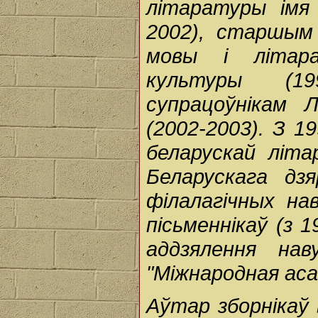
літаратуры імя
2002), старшым
мовы і літара
культуры (19
супрацоўнікам 
(2002-2003). З 1
беларускай літ
Беларускага дз
філалагічных на
пісьменнікаў (з 
аддзялення нав
"Міжнародная аса
Аўтар зборнікаў 