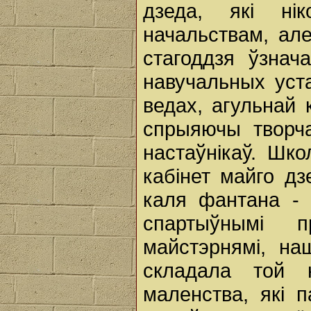
дзеда, які ні
начальствам, але
стагоддзя ўзнач
навучальных уст
ведах, агульнай 
спрыяючы творч
настаўнікаў. Шко
кабінет майго дз
каля фантана - 
спартыўнымі 
майстэрнямі, на
складала той 
маленства, які 