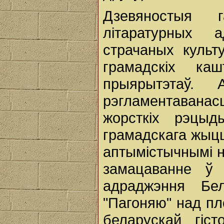
Дзевяностыя 
літаратурных а
страчаных культ
грамадскіх ка
прыярытэтаў.
рэгламентаванас
жорсткіх рэцы
грамадскага жыцц
аптымістычнымі н
замацаванне ў 
адраджэння Бел
"Пагоняю" над п
беларускай гіс