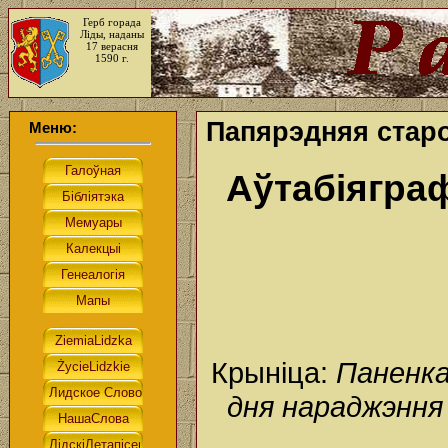
Герб горада
Ліды, наданы
17 верасня
1590 г.
Папярэдняя стар
Меню:
Аўтабіягра
Крыніца:
Паненка
дня нараджэння 