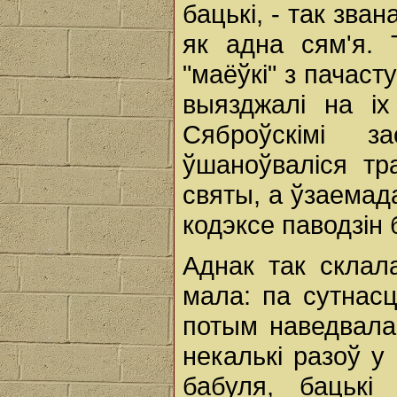
бацькі, - так зва
як адна сям'я. 
"маёўкі" з пачаст
выязджалі на іх
Сяброўскімі з
ўшаноўваліся т
святы, а ўзаемад
кодэксе паводзін б
Аднак так склал
мала: па сутнасц
потым наведвала 
некалькі разоў у
бабуля, бацькі