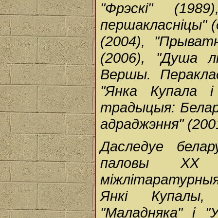
"Фрэскі" (1989
першакласніцы" (
(2004), "Прыва
(2006), "Душа л
Вершы. Перакла
"Янка Купала і
традыцыя: Белару
адраджэння" (200
Даследуе бела
паловы XX ст
міжлітаратурныя 
Янкі Купалы,
"Маладняка" і 