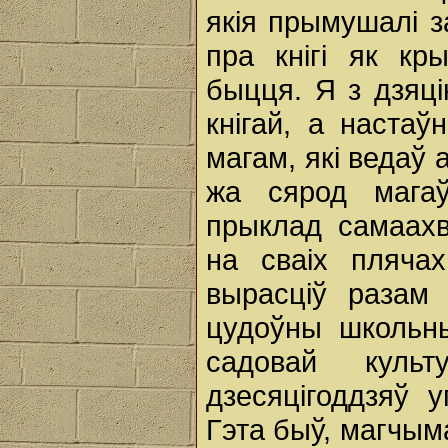
якія прымушалі 
пра кнігі як кр
быцця. Я з дзяці
кнігай, а наста
магам, які ведаў
жа сярод магаў
прыклад самаахв
на сваіх пляча
вырасціў разам
цудоўны школьны
садовай куль
дзесяцігоддзяў 
Гэта быў, магчым