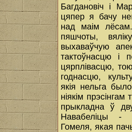
Багдановіч і Мар
цяпер я бачу не
над маім лёсам.
пяшчоты, вялі
выхаваўчую апе
тактоўнасцю і п
цярплівасцю, то
годнасцю, культ
якія нельга был
ніякім прэсінгам 
прыкладна ў дв
Навабеліцы - 
Гомеля, якая пач