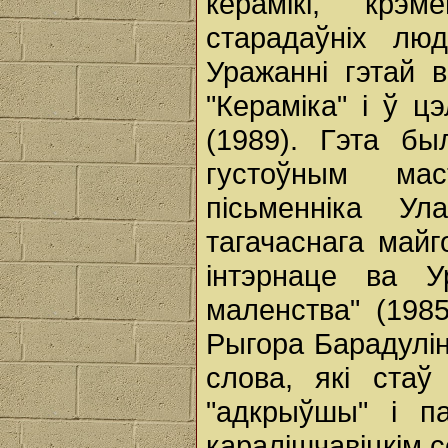
керамікі, крэ
старадаўніх люд
Уражанні гэтай 
"Кераміка" і ў ц
(1989). Гэта бы
густоўным ма
пісьменніка Ул
тагачаснага май
інтэрнаце ва У
маленства" (198
Рыгора Барадулін
слова, які стаў
"адкрыўшы" і п
каралішчавіцкім с