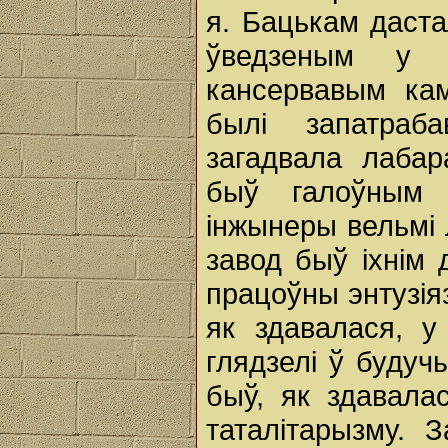
я. Бацькам даста
ўведзеным у э
кансервавым ка
былі запатраб
загадвала лабар
быў галоўным 
інжынеры вельмі 
завод быў іхнім
працоўны энтузіяз
як здавалася, у
глядзелі ў будуч
быў, як здавала
таталітарызму. 