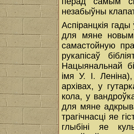
перад самым с
незабыўны клапат
Аспіранцкія гады
для мяне новым
самастойную прац
рукапісаў біблі
Нацыянальнай бі
імя У. I. Леніна)
архівах, у гутар
кола, у вандроўк
для мяне адкрыв
трагічнасці яе гі
глыбіні яе кул