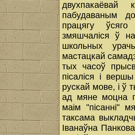
двухпакаёвай
пабудаваным д
працягу ўсяг
змяшчаліся ў на
школьных урач
мастацкай самадз
тых часоў прысв
пісаліся і верш
рускай мове, і ў
ад мяне моцна п
маім "пісанні" м
таксама выкладчы
Іванаўна Панкова