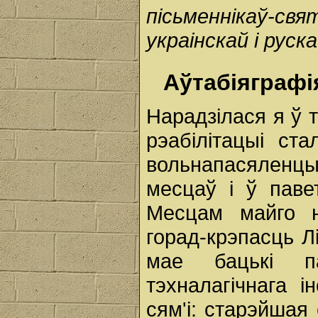
пісьменнікаў-с
украінскай і руск
Аўтабіяграфі
Нарадзілася я ў 
рэабілітацыі ста
вольнапасяленц
месцаў і ў паве
Месцам майго 
горад-крэпасць Л
мае бацькі па
тэхналагічнага 
сям'і: старэйшая