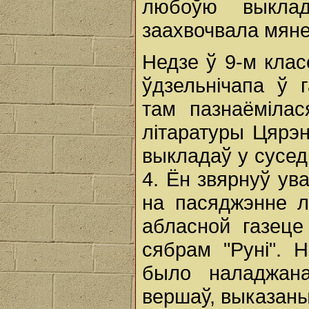
любоўю выкла
заахвочвала мяне
Недзе ў 9-м клас
ўдзельнічапа ў г
там пазнаёміла
літаратуры Цярэн
выкладаў у сусе
4. Ён звярнуў ува
на пасяджэнне л
абласной газеце
сябрам "Руні".
было наладжана
вершаў, выказан