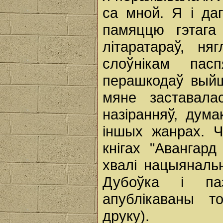
са мной. Я і да
памяццю гэтага 
літаратараў, н
слоўнікам па
перашкодаў выйш
мяне заставала
назіранняў, дума
іншых жанрах. Ч
кнігах "Авангар
хвалі нацыянальн
Дубоўка і па
апублікаваны 
друку).