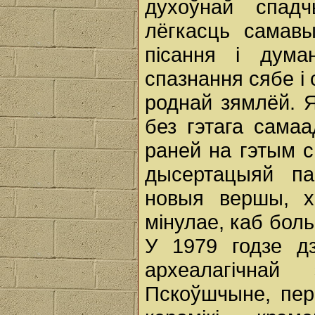
духоўнай спад
лёгкасць самавы
пісання і дум
спазнання сябе і 
роднай зямлёй. Я
без гэтага сама
раней на гэтым 
дысертацыяй па
новыя вершы, х
мінулае, каб бол
У 1979 годзе д
археалагічна
Пскоўшчыне, пер