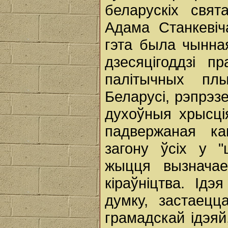
беларускіх свят
Адама Станкевіча
гэта была чынная
дзесяцігоддзі 
палітычных пл
Беларусі, рэпрэз
духоўныя хрысці
падвержаная ка
загону ўсіх у 
жыцця вызначае
кіраўніцтва. Ід
думку, застаецц
грамадскай ідэяй