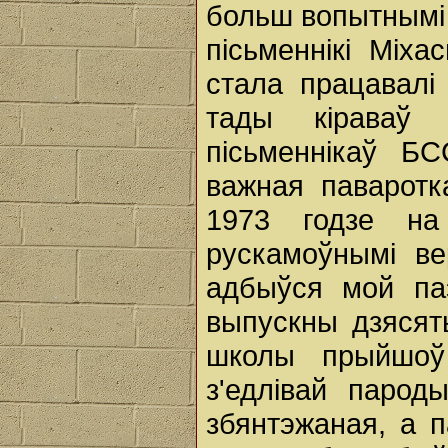
больш вопытнымі 
пісьменнікі Міха
стала працавалі 
тады кіраваў 
пісьменнікаў Б
важная паваротк
1973 годзе на
рускамоўнымі ве
адбыўся мой па
выпускны дзясят
школы прыйшоў 
з'едлівай паро
збянтэжаная, а п