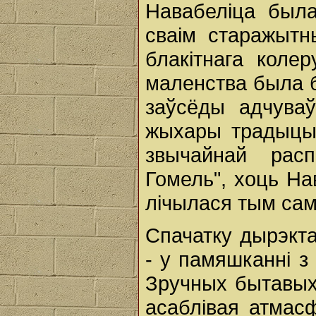
Навабеліца была
сваім старажытн
блакітнага коле
маленства была 
заўсёды адчуваў
жыхары традыцый
звычайнай рас
Гомель", хоць На
лічылася тым са
Спачатку дырэкта
- у памяшканні з
Зручных бытавых
асаблівая атмас