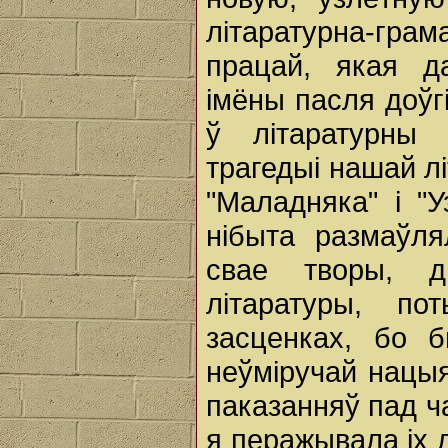
літаратурна-гра
працай, якая д
імёны пасля доўгі
ў літаратурны 
трагедыі нашай лі
"Маладняка" і "
нібыта размаўля
свае творы, д
літаратуры, по
засценках, бо 
неўміручай нацыя
паказанняў пад ч
я перажывала іх 