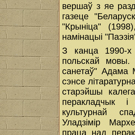
вершаў з яе раз
газеце "Беларус
"Крыніца" (199
намінацыі "Паэзія
З канца 1990-х
польскай мовы.
санетаў" Адама 
сэнсе літаратурн
старэйшы калега
перакладчык і
культурнай сп
Уладзімір Марх
праца над перак