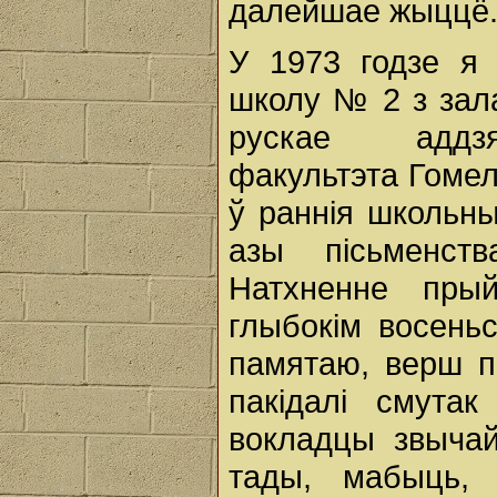
далейшае жыццё
У 1973 годзе я
школу № 2 з зал
рускае аддзял
факультэта Гомел
ў раннія школьны
азы пісьменст
Натхненне пры
глыбокім восеньс
памятаю, верш п
пакідалі смута
вокладцы звыча
тады, мабыць,