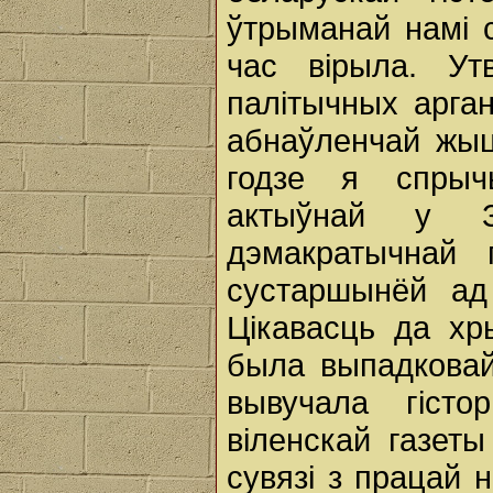
ўтрыманай намі 
час вірыла. Ут
палітычных арган
абнаўленчай жыц
годзе я спрыч
актыўнай у За
дэмакратычнай
сустаршынёй ад к
Цікавасць да хр
была выпадковай
вывучала гіст
віленскай газеты
сувязі з працай 