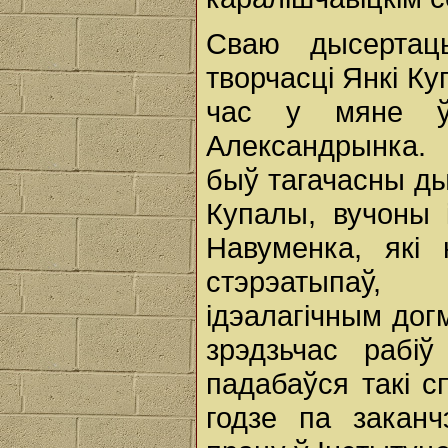
Сваю дысерта
творчасці Янкі Ку
час у мяне ў
Александрынка.
быў тагачасны ды
Купалы, вучоны 
Навуменка, які 
стэрэатыпаў,
ідэалагічным дог
зрэдзьчас рабі
падабаўся такі с
годзе па заканч