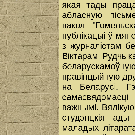
якая тады прац
абласную пісьме
вакол "Гомельск
публікацыі ў мян
з журналістам бе
Віктарам Рудчыка
беларускамоўн
правінцыйную дру
на Беларусі. Г
самасвядомасц
важнымі. Вялікую
студэнцкія гады
маладых літарата