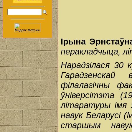
Ірына Эрнстаўн
перакладчыца, л
Нарадзілася 30 к
Гарадзенскай 
філалагічны фа
ўніверсітэта (1
літаратуры імя 
навук Беларусі (
старшым навук