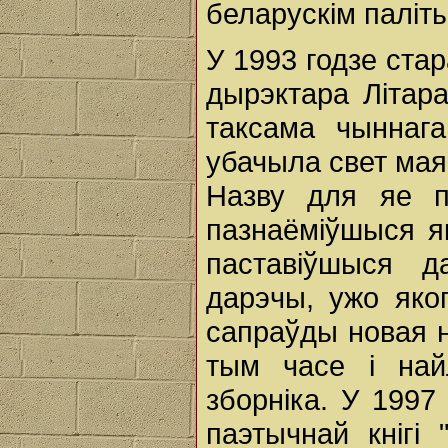
беларускім палі
У 1993 годзе ста
дырэктара Літара
таксама чыннага
убачыла свет мая 
Назву для яе п
пазнаёміўшыся я
паставіўшыся д
дарэчы, ужо яког
сапраўды новая н
тым часе і най
зборніка. У 1997
паэтычнай кнігі 