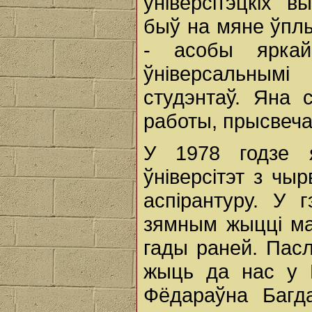
універсітэцкіх 
быў на мяне ўпл
- асобы яркай
ўніверсальнымі
студэнтаў. Яна 
работы, прысвеча
У 1978 годзе 
ўніверсітэт з чы
аспірантуру. У
зямным жыцці ма
гады раней. Пасл
жыць да нас у 
Фёдараўна Багда