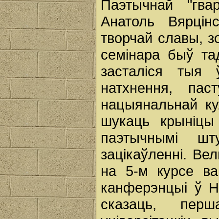
Паэтычнай "гва
Анатоль Вярцін
творчай славы, з
семінара быў та
засталіся тыя 
натхнення, пас
нацыянальнай ку
шукаць крыніцы
паэтычнымі шт
зацікаўленні. Ве
на 5-м курсе ва
канферэнцыі ў Н
сказаць, пер