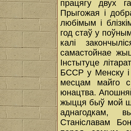
працягу двух г
Прыгожая і добр
любімым і блізкі
год стаў у поўны
калі закончыл
самастойнае жыц
Інстытуце літара
БССР у Менску і 
месцам майго св
юнацтва. Апошня
жыцця быў мой шл
аднагодкам, вы
Станіславам Бо