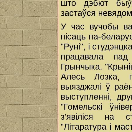
што дэбют быў
застаўся невядо
У час вучобы ва
пісаць па-беларус
"Руні", і студэнц
працавала пад
Грынчыка. "Крыні
Алесь Лозка, 
выязджалі ў раён
выступленні, др
"Гомельскі ўнів
з'явіліся на с
"Літаратура і мас