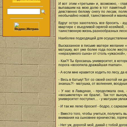
И вот этим «третьим» и, возможно, - гл
выпавшим на мою долю в тот памятный г
девственно белому снегу по лесам, поля
необычайно новой, таинственной и манящ
Вдруг остро захотелось все бросить - а
квартире с въедливой скрягой-хозяйкой, 
таинственную жизнь разнообразных лесны
Наиболее подходящей для осуществления 
Высказанное в письме матери желание «
матушку, вот уже более года после жест
«неразумного сына» от столь «ужасной», с
- Как?! Ты бросаешь университет, в котор
порога «возопила дражайшая maman».
- А если мне нравится ходить по лесу, да
- Весь в батьку! Тот со своей охотой ни 
знаешь?! - матушка, от волнения, воодуш
- У нас в Лавцунах, - продолжала она, 
«восьмилетку» не брали!.. Так тот выну
университет поступил… - у матушки увлаж
- И так же легко бросил! - бодро, с сарк
- Вместо того, чтобы учиться, получить в
внимания на сыновнее ерничество, горяч
- Нет уж, дорогой мой, давай с тобой дог