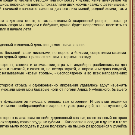
е когда-то лесным озерцом или по-просту - лужей, ныне именуемое на
сь, перейдя на шепот,, показал мне двух косуль - самку с детенышем, -
-ткачихой в качестве «иконы» дивного лика милой, родной земли, так и
м с детства месте, о так называемой «сиреневой роще», - останце
коль скоро мы поедем к бабушке, нужно будет непременно посетить то
или в начале лета.
удесный солнечный день конца мая - начала июня.
, по большей части лиловыми, но порою и белыми, соцветиями-кистями.
но-чудный аромат разносился там ветерком повсюду.
 стрелы, «ножи» и «томагавки», играть в индейцев, разбившись на два
в и высокой, к счастью, не всегда жгучей, а порою и медово-сладкой,
ак называемые «козьи тропы», - беспорядочно и во всех направлениях
сторгом страха и одновременно ликования удавалось вдруг избежать
уносили меня мои быстрые ноги от погони Алика Якубовского, бывшего
т фундаментов некогда стоявших там строений. И светлый родничок
 и смело пробирающийся в зарослях густо растущей, все заглушающей
которого плавал сам по себе деревянный ковшик, окантованный по краю
рохладному краю посудинки губами… Как славно и сладко в душе и в теле
приятно было посидеть и даже полежать на пышно разросшейся у ручейка