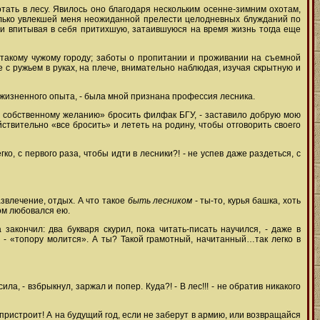
тать в лесу. Явилось оно благодаря нескольким осенне-зимним охотам,
колько увлекшей меня неожиданной прелести целодневных блужданий по
м и впитывая в себя притихшую, затаившуюся на время жизнь тогда еще
и такому чужому городу; заботы о пропитании и проживании на съемной
е с ружьем в руках, на плече, внимательно наблюдая, изучая скрытную и
жизненного опыта, - была мной признана профессия лесника.
 собственному желанию» бросить филфак БГУ, - заставило добрую мою
ствительно «все бросить» и лететь на родину, чтобы отговорить своего
ко, с первого раза, чтобы идти в лесники?! - не успев даже раздеться, с
развлечение, отдых. А что такое
быть лесником
- ты-то, курья башка, хоть
ком любовался ею.
закончил: два букваря скурил, пока читать-писать научился, - даже в
ет - «топору молится». А ты? Такой грамотный, начитанный…так легко в
а, - взбрыкнул, заржал и попер. Куда?! - В лес!!! - не обратив никакого
, пристроит! А на будущий год, если не заберут в армию, или возвращайся