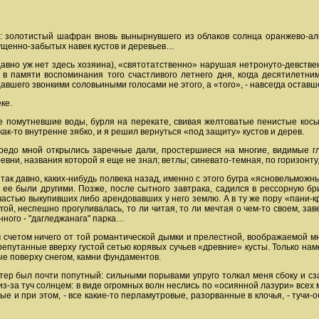
: золотистый шафран вновь вынырнувшего из облаков солнца оранжево-алы
ущенно-забытых навек кустов и деревьев…
(давно уж нет здесь хозяина), «святотатственно» нарушая нетронуто-девств
 в памяти воспоминания того счастливого летнего дня, когда десятилетни
вшего звонкими соловьиными голосами не этого, а «того», - навсегда оставше
ке.
е помутневшие воды, бурля на перекате, свивая желтоватые пенистые кос
ак-то внутренне зябко, и я решил вернуться «под защиту» кустов и дерев.
едо мной открылись заречные дали, простершиеся на многие, видимые глаз
вни, названия которой я еще не знал; ветлы; синевато-темная, по горизонту,
 так давно, каких-нибудь полвека назад, именно с этого бугра «ясновельмож
ы ее были другими. Позже, после сытного завтрака, садился в рессорную б
 частью выкупивших либо арендовавших у него землю. А в ту же пору «пани-к
гой, неспешно прогуливалась, то ли читая, то ли мечтая о чем-то своем, з
нного - "дагледжанага" парка…
 счетом ничего от той романтической дымки и прелестной, воображаемой мно
ерепутанные вверху густой сетью корявых сучьев «древние» кусты. Только на
е поверху снегом, камни фундаментов.
етер был почти попутный: сильными порывами упруго толкал меня сбоку и с
-за туч солнцем: в виде огромных волн неслись по «осиянной лазури» всех
е и при этом, - все какие-то перламутровые, разорванные в клочья, - тучи-