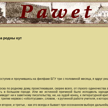
ра родны кут
оступив и проучившись на филфаке БГУ три с половиной месяца, я вдруг реш
ска по родному дому, проистекавшая, скорее всего, от глухого одиночества 
ть в большом городе. Или же истинной причиной было исподволь зароди
иведет ни к заветному писательству, ни, на худой конец, к литературной кри
репке нервов с «оболтусами», словом, - к рутинной работе учителя, к которой
и второе, и третье, - как это всегда и бывает при осознанном выборе дальней