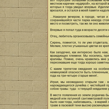
Вот поросшее большими осоковыми кочка
местном наречии «кудярой», на которой в
которых я тогда увидал впервые. Идилли
врезался, и остался в моей памяти надолг
…Накануне вечером, в городе, читая и
сохранившейся части парка некогда сто
место и посмотреть, так же ли оно живопи
Впервые я попал туда в возрасте десяти-
Отец, любитель организовывать семейные 
Сирень, помнится, то ли уже отцветала,
Мелкие, плотно утыканные цветки ее кре
Как загадочно, как интересно было нам,
враждующих племени. Мы носились, прята
крапивы. Помню, очень нравились мне у
пересекавшие еще тогда хорошо заметные 
С каким трепетом ожидания на особенн
неминуемой опасности быть плененным, 
года на три-четыре старше меня!..
Играя, мы неожиданно открыли там - в
нарождающегося ручейка с чистейшей пр
собою травы: туда - к текущей невдалеке 
В месте появления из земли родничка бы
медной или латунной сантиметровой полос
было нам тогда, набегавшись, - в жарки
траве в ласковой тени высоко раскинувши