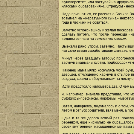
в университет, или поступай на другую сп
классами образования»!.. Отрекусь! - не
Надо признаться, ее рассказ о Базыле Во
возымел на «неразумного сына» некоторо
года в лесники не соваться.
Заметно успокоившись и желая поскорее 
сделать потому, что после переезда «
«единственным на земле» человеком.
Выехали рано утром, затемно. Настывши
натужно взвыл заработавшим двигателем 
Минут через двадцать автобус прогрелся,
засунув в карманы куртки, подбородок ут
Наконец мама мягко коснулась моей руки
дверцей, отчужденно харкнув в стылое 
воздуха, сошли с «брукованки» на лесную 
Идти предстояло километра два. О чем мы
Я, например, вначале представил, что м
суффиксы-префиксы, морфемы, «мертвую лат
Затем, наверняка, подумалось и о том, ч
летом в отпуск родители, взяв меня, а по
Одна и та же дорога всякий раз, почем
ребенком, еще нисколько не обращалось
своей внутренней, насыщенной мечтами и