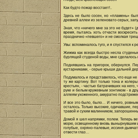
Как будто пожар восстает!..
Здесь не было сосен, но «пламень» был
древней аллеи из зеленовато-серых, зап
Зная, что «ничего мне за это не будет» 
время, пытаясь хоть отчасти воскресить
празднично «певшего» и не смолкая треща
Увы: вспоминалось туго, и я спустился к ре
Жижма как всегда быстро несла студены
бурлящей студеной воды, мне сделалось к
Поднявшись на пригорок, обернулся. Пер
кустарниками, - серые крыши дальней дере
Подумалось и представилось, что еще не
ту же картину. Вот только тона и колер
крестьян, - частью батрачивших на него,
руке и белым кружевным зонтиком - в дру
аллеям ухоженного, аккуратно подстриже
И все это было, было… И ничего, ровным
осталось. Только высокие, одичавшие, п
травой и сухим малинником, запорошенны
Домой я шел напрямки, полем. Теперь в
морю, освещенному вновь вынырнувшим из
голубые, охряно-палевые, иссиня-дымчаты
отвести глаз…