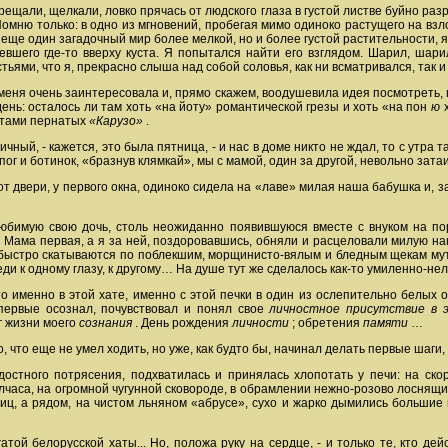
ещали, щелкали, ловко прячась от людского глаза в густой листве буйно разр
Помню только: в одно из мгновений, пробегая мимо одиноко растущего на взл
л еще один загадочный мир более мелкой, но и более густой растительности, 
вшего где-то вверху куста. Я попытался найти его взглядом. Шарил, шарил
ьями, что я, прекрасно слыша над собой соловья, как ни всматривался, так 
, меня очень заинтересовала и, прямо скажем, воодушевила идея посмотреть, 
ень: осталось ли там хоть «на йоту» романтической грезы и хоть «на пон
ю
этами пернатых
«Карузо»
.
ный, - кажется, это была пятница, - и нас в доме никто не ждал, то с утра 
ог и ботинок, «бразнув клямкай», мы с мамой, один за другой, невольно зата
 от двери, у первого окна, одиноко сидела на «лаве» милая наша бабушка и, 
бимую свою дочь, столь неожиданно появившуюся вместе с внуком на поро
 Мама первая, а я за ней, поздоровавшись, обняли и расцеловали милую на
и быстро скатываются по поблекшим, морщинисто-вялым и бледным щекам мут
еди к одному глазу, к другому… На душе тут же сделалось как-то умиленно-не
о именно в этой хате, именно с этой печки в один из ослепительно белых о
впервые осознал, почувствовал и понял свое
личностное присутствие
в 
г жизни моего
сознания
. День рождения
личности
; обретения
памяти
…
, что еще не умел ходить, но уже, как будто бы, начинал делать первые шаги
остного потрясения, подхватилась и принялась хлопотать у печи: на ско
олчаса, на огромной чугунной сковороде, в обрамлении нежно-розово лоснящ
иц, а рядом, на чистом льняном «абрусе», сухо и жарко дымились больши
ой белорусской хаты... Но, положа руку на сердце, - и только те, кто дей