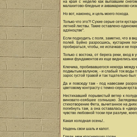
на края с неделю как выпавшим снегом
малахитово-бледные и аквамариново-сизы
Но вот, наконец, и цель моего похода.
Только что это?! Сухие серые сети кустар
летней листвы. Такие оставлено-одинокие
адзіноцтве".
Если подходить с поля, заметно, что в в
полей. Буйно разросшись, кустарник п
пробираться, чтобы, не испачкав и не пор
Только с востока, от берега реки, вход 
камни фундаментов их еще виднелись кое-
Ключика, пробивавшегося некогда между к
подмытым валуном, - и слабый ток воды та
зарос густой травой и так тщательно был
Да и повсюду там - под навесами разрос
цветовому контрасту с темно-серым куста
Нестихавший порывистый ветер к полудню
виновато-озябшее солнышко. Заглядевши
стихотворение Фета, вычитанное на днях
погибнуть там, а она оставалась в «дво
чувство любовной тоски при разлуке, коег
Какая холодная осень!..
Надень свои шаль и капот.
Гляди, меж краснеющих сосен