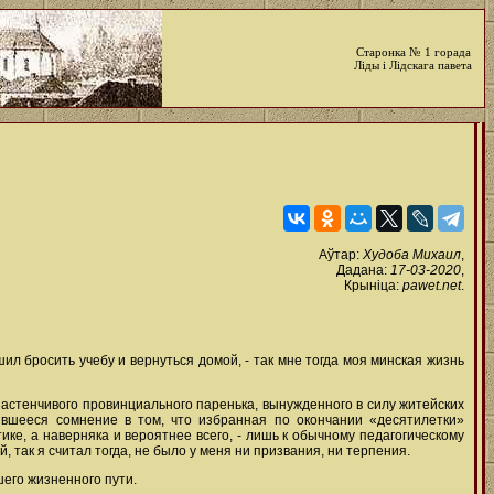
Старонка № 1 горада
Ліды і Лідскага павета
Аўтар:
Худоба Михаил
,
Дадана:
17-03-2020
,
Крыніца:
pawet.net
.
ил бросить учебу и вернуться домой, - так мне тогда моя минская жизнь
застенчивого провинциального паренька, вынужденного в силу житейских
вшееся сомнение в том, что избранная по окончании «десятилетки»
тике, а наверняка и вероятнее всего, - лишь к обычному педагогическому
, так я считал тогда, не было у меня ни призвания, ни терпения.
шего жизненного пути.