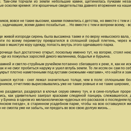
. Там-сям торчали из земли небольшие камни, щетинилась пучками неза
е осколки кремня: эти крошечные свидетельства давнего вторжения на наши
ников, вовсе не такие высокие, какими помнились с детства, но вместе с тем
, задичавшие, всеми давно позабытые… Но вместе с тем и вопреки всему, - вс
иде живой изгороди сирень была высажена также и по верху невысокого вала
очти по всему периметру превратился в сплошной серый плетень, через
вав о мшистую кору одежду, попасть внутрь этого одичавшего парка.
в урочище был достаточно открыт, поскольку именно тут, на взгорке, стоял
где из пожухлых зарослей дикого малинника, бодылья и бурьяна.
амней и светло-струйным ручейком потаенно сбегавшего к реке, я, как ни иск
к и не смог пробиться наружу и ушел вглубь земли. То ли иссяк он сам по се
 укрыт плотно наметенными под кустами снежными «матами», что найти и зам
шихся кустов - снег лежал значительно толще, чем в поле: сплошными бел
рником, отчетливо вырисовывались уже не такие ровные и не такие широкие, к
 раздвигал, раздергал в клочья серую овчину туч, и в сине-голубые проре
сь, как удивительно заиграл красками слюдяной панцирь слежавшегося, д
 у Бунина в одном из меланхолически-чудесных его рассказов о последнем 
рянском гнезде», в старинном усадебном парке, чтобы на всю оставшуюся ж
о не смогла уже ни забыть, ни предать во всю свою долгую жизнь…