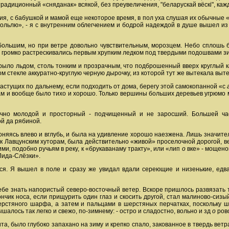
традиционный «сняданак» всякой, без преувеличения, "беларускай вёскі", кажд
чия, с бабушкой и мамой еще некоторое время, в пол уха слушая их обычные 
кольлю», - я с внутренним облегчением и бодрой надеждой в душе вышел из 
ебольшим, но при ветре довольно чувствительным, морозцем. Небо сплошь б
и громко растрескивались первым хрупким ледком под твердыми подошвами з
рыло льдом, столь тонким и прозрачным, что подброшенный вверх круглый к
ом стекле аккуратно-круглую черную дырочку, из которой тут же вытекала выт
 растущих по дальнему, если подходить от дома, берегу этой самокопанной «с
м и вообще было тихо и хорошо. Только вершины больших деревьев угрюмо мо
очно молодой и просторный - подчищенный и не заросший. Большей ча
й да рябиной.
лоняясь влево и вглубь, и была на удивление хорошо наезжена. Лишь значител
 к Лавцунским хуторам, была действительно «живой» проселочной дорогой, в
и, подобно ручьям в реку, к «брукаванаму тракту», или «лип
о
вке» - мощено
Лида-Слёзки».
лся. Я вышел в поле и сразу же увидал вдали сереющие и низенькие, е
ебе знать напористый северо-восточный ветер. Вскоре пришлось развязать 
ончик носа, если прищурить один глаз и скосить другой, стал малиново-сиз
стяного шарфа, а затем и пальцами в шерстяных перчатках, поскольку ше
ышалось так легко и свежо, по-зимнему: - остро и сладостно, вольно и зд
о
ров
а, было глубоко запахано на зиму и крепко спало, закованное в твердь вет