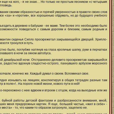
ли еще на кого, - я не знаю… Но только не простым лесником «с четырьмя
тповедь.
овании своими образностью и горячей уверенностью в правоте своих слов
се «за» и «против», все хорошенько обдумать, но до будущего учебного
ездить в деревню к бабушке - ее маме. Тем более это необходимо было
возможности повидаться с самым дорогим и близким, самым родным и
рмантин сиденья Сипло проскрежетал закрывающейся дверцей. Хрипло-
ехотя тронулся в путь.
стно было, поглубже натянув на глаза кроличью шапку, руки в перчатках
хавшего в ночи за окном автобуса.
ной декабрьской ночи. Отстраненно-деловито проскрежетав закрывшейся
, радостно вдохнув сладостно-острого, пахнувшего арбузом морозного
молчали, конечно же. Каждый думал о своем. Вспоминал свое.
полдня изнывать на лекциях, конспектируя в общих тетрадях разные там
 в поле»!.. На пороге новой жизни, нового пути в ней!
но-перехожено с нею вдвоем и втроем с отцом, когда на выходные или же
за буйной работы детской фантазии и разбросанности внимания, мной,
ших меня придорожных картин. Я еще, большей частью, «жил в себе» -
еста» - то, что каким-то образом затронуло, зацепило ее.