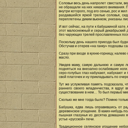
Соловьи весь день напролет свистали, вер
не обращали на них никакого внимания. 
внутри которого, под его сенью, рос и жи
раздавшейся яркой трелью соловья, сиде
переплетены диким вьюнком, унизаны лист
И вот сейчас, на пути к бабушкиной хате
этот малоснежный и серый декабрьский д
без чарующих трелей прославленных по
Поскольку день нашего приезда был буднич
Обстучав и отерев «на ганку» подошвы сап
Сразу при входе в кухню-горницу, налево
масло.
Увидев маму, самую дальнюю и самую лю
подняться на внезапно ослабевшие ноги.
серо-голубых глаз набухают, набухают 
свой платочек и ну прикладывать по очер
Тут же услужливая память подсказала, чт
раннего своего младенчества, я вдруг 
существование в нем… То был
первый
ми
Сколько же мне тогда было? Помню только
Бабушка, едва лишь оправившись от рад
деревенское угощение. В каких-нибудь п
пышная глазунья из десятка домашних я
устье «русской» печи.
Традиционное селянское угощение небогат