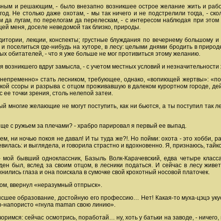
авным и решающим, - было внезапно возникшее острое желание жить и рабо
од. Не столько даже охотам, - мы так ничего и не подстрелили тогда, - с
м да лугам, по перелогам да перелескам, - с интересом наблюдая при это
ей меня, доселе неведомой так близко, природы.
удитории, лекции, конспекты; грустные блуждания по вечернему большому 
- и поселиться где-нибудь на хуторе, в лесу: целыми днями бродить в природ
х обитателей, - что я уже больше не мог противиться этому желанию.
возникшего вдруг замысла, - с учетом местных условий и незначительности 
непременно» стать лесником, требующее, однако, «вопиющей жертвы»: «по
окой ссоры и разрыва с отцом проживавшую в далеком курортном городе, дей
 ее точки зрения, столь нелепой затеи.
ый многие желающие не могут поступить, как ни бьются, а ты поступил так лег
 еще с ружьем за плечами? - храбро парировал я первый ее выпад.
днем, ни ночью покоя не давал! И ты туда же?!. Но пойми: охота - это хобби, 
евилась: и выглядела, и говорила страстно и вдохновенно. Я, признаюсь, тай
- мой бывший одноклассник, Базыль Волк-Карачевский, едва четыре класса 
жден был, вслед за своим отцом, в лесники податься. И сейчас в лесу жив
нились глаза и она поискала в сумочке свой крохотный носовой платочек.
азмом, ввернул «неразумный отпрыск».
ысшее образование, достойную его профессию… Нет! Какая-то муха-цэцэ укусил
о-напористо «гнула maman свою линию».
оворимся: сейчас осмотрись, поработай… ну, хоть у батьки на заводе, - ничего