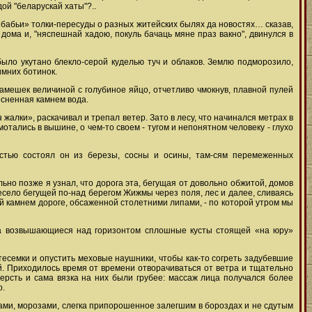
ой "беларускай хаты"?..
«бабьи» толки-пересуды о разных житейских былях да новостях… сказав,
дома и, "няспешнай хадою, покуль бачаць мяне праз вакно", двинулся в
ыло укутано блекло-серой куделью туч и облаков. Землю подморозило,
имних ботинок.
амешек величиной с голубиное яйцо, отчетливо чмокнув, плавной пулей
есненная камнем вода.
а
жалки», раскачивал и трепал ветер. Зато в лесу, что начинался метрах в
тались в вышине, о чем-то своем - тугом и непонятном человеку - глухо
стью состоял он из березы, сосны и осины, там-сям перемеженных
ьно позже я узнал, что дорога эта, бегущая от довольно обжитой, домов
есело бегущей по-над берегом Жижмы через поля, лес и далее, сливаясь
й камнем дороге, обсаженной столетними липами, - по которой утром мы
два возвышающиеся над горизонтом сплошные кусты стоящей «на юру»
тесемки и опустить меховые наушники, чтобы как-то согреть задубевшие
ый. Приходилось время от времени отворачиваться от ветра и тщательно
рсть и сама вязка на них были грубее: массаж лица получался более
о.
рами, морозами, слегка припорошенное залегшим в бороздах и не сдутым