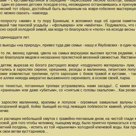
ми - с кустами-куртиной в середине - пересохшее лесное болотце, бывше
 один из ранних детских походов отец, неожиданно остановившись и пригнувши
ческий тот образ, достойный быть вытканным на ковре-гобелене мастерицей
о: можно сказать - навсегда.
 попросту «живя» в ту пору Буниным, я вспомнил еще об одном памятно
явшей там панской усадьбы - «фольварка» или «маёнтка». Подумалось, что 
сно серой холодной зимой, как когда-то благоухало и «пело» на исходе весны 
одиннадцати лет.
выезды «на природу», привез туда две семьи - нашу и Якубовских - в один ч
 то ли, вконец одичав, цвела на самых верхушках высоких кустов редкими
пко благоухали медом и несказанно прелестной весенней свежестью. Явствен
 детям, вырезав из богато растущего вокруг «подручного материала» луки,
лись в зарослях сирени, орешника, резеды и малинника, гигантских лопухо
зкие извилистые тропинки, густо заросшие с боков травой и кустами, - т
аллеи некогда аккуратно высаженного сиреневого, в основе своей, парка.
о тенистых, потаенных тропках устраивались нами засады!.. С каким во
«раненым» или даже «убитым», со «снятым с головы скальпом»…Как резво 
 зарослях малинника, крапивы и лопухов - огромные замшелые валуны о
озрачной водой, бойко бьющий из-под лежащих поблизости камней, упорно
речке.
л расчищен небольшой омуток с гравийно-песчаным дном, на чистой глади 
кой, для того чтобы человеку, пьющему воду, было приятно прикасаться к п
й летний полдень, - испить из той «крынички» холодной ключевой воды. Как 
х свои ветви кусттарников…