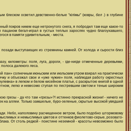
м блеском осветил девственно-белые "кілімы" (ковры,
бел
.) в глубине
енный покров никем еще нетронутого снега, я побродил там еще какое-то
м пацаном бегал-играл в густых теплых зарослях чудно благоухавшего,
гося в памяти удивительным, - места.
ы позади выступающих из стремнины камней. От холода и сырости близ
у, километры: поля, луга, дороги, - где-нигде отмеченные деревьями,
 полоса далекого леса.
ный пан» солнечным июньским или июльским утром взирал на практически
ричку и объезжал свои и «уже чужие» поля, наблюдая работу окрестных
рулевна» в легком и белом кисейном платье, с раскрытою книгой в одной
аветном, легко и невесомо ступая по пестревшим светом и тенью широким
ю грезы - да что там «грезы»?! истинно прекрасной жизни! - ничего не
мек на аллеи. Только замшелые, буро-зеленые, скрытые высокой увядшей
зади. Небо, наполовину расчищенное ветром, было подобно штормовому
 мыслимых и немыслимых цветов и оттенков фиолетово-серые, розовато-
облака. От столь редкой - поистине неземной - красоты невозможно было