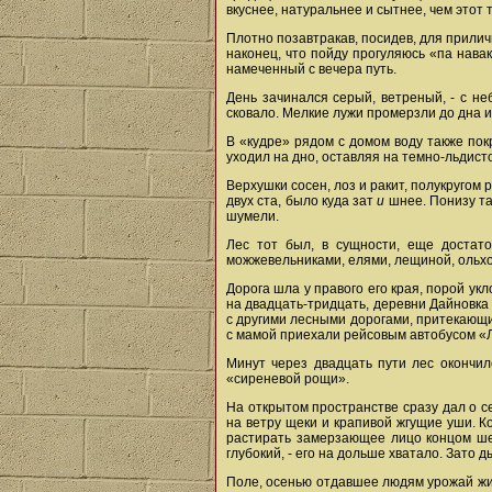
вкуснее, натуральнее и сытнее, чем этот 
Плотно позавтракав, посидев, для прили
наконец, что пойду прогуляюсь «па нава
намеченный с вечера путь.
День зачинался серый, ветреный, - с н
сковало. Мелкие лужи промерзли до дна 
В «кудре» рядом с домом воду также пок
уходил на дно, оставляя на темно-льдист
Верхушки сосен, лоз и ракит, полукругом
двух ста, было куда зат
и
шнее. Понизу та
шумели.
Лес тот был, в сущности, еще достат
можжевельниками, елями, лещиной, ольхо
Дорога шла у правого его края, порой ук
на двадцать-тридцать, деревни Дайновка
с другими лесными дорогами, притекающим
с мамой приехали рейсовым автобусом «
Минут через двадцать пути лес окончи
«сиреневой рощи».
На открытом пространстве сразу дал о с
на ветру щеки и крапивой жгущие уши. К
растирать замерзающее лицо концом шер
глубокий, - его на дольше хватало. Зато д
Поле, осенью отдавшее людям урожай жит