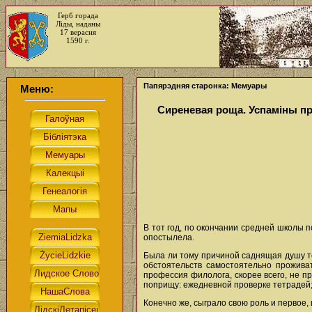
Герб горада
Ліды, наданы
17 верасня
1590 г.
Папярэдняя старонка: Мемуары
Меню:
Сиреневая роща. Успаміны п
В тот год, по окончании средней школы п
опостылела.
Была ли тому причиной саднящая душу то
обстоятельств самостоятельно прожива
профессия филолога, скорее всего, не пр
поприщу: ежедневной проверке тетрадей; т
Конечно же, сыграло свою роль и первое, 