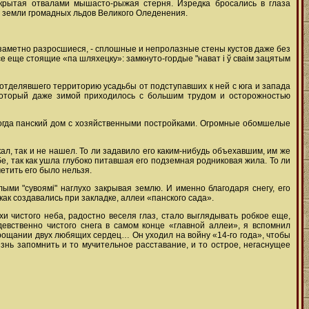
крытая отвалами мышасто-рыжая стерня. Изредка бросались в глаза
 земли громадных льдов Великого Оледенения.
 и заметно разросшиеся, - сплошные и непролазные стены кустов даже без
е еще стоящие «па шляхецку»: замкнуто-гордые "нават і ў сваім зацятым
, отделявшего территорию усадьбы от подступавших к ней с юга и запада
 который даже зимой приходилось с большим трудом и осторожностью
 некогда панский дом с хозяйственными постройками. Огромные обомшелые
ал, так и не нашел. То ли задавило его каким-нибудь объехавшим, им же
бе, так как ушла глубоко питавшая его подземная родниковая жила. То ли
етить его было нельзя.
ыми "сувоямі" наглухо закрывая землю. И именно благодаря снегу, его
ак создавались при закладке, аллеи «панского сада».
хи чистого неба, радостно веселя глаз, стало выглядывать робкое еще,
евственно чистого снега в самом конце «главной аллеи», я вспомнил
прощании двух любящих сердец… Он уходил на войну «14-го года», чтобы
изнь запомнить и то мучительное расставание, и то острое, негаснущее