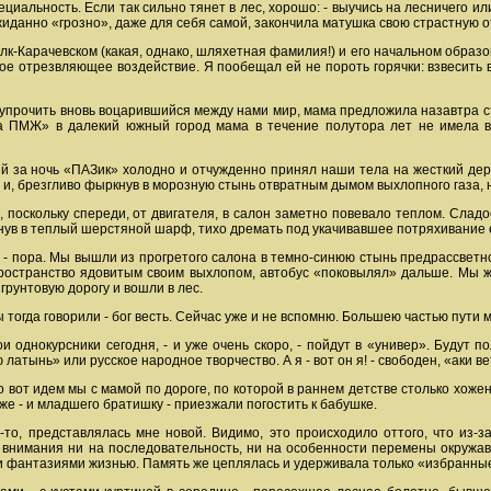
ециальность. Если так сильно тянет в лес, хорошо: - выучись на лесничего и
ожиданно «грозно», даже для себя самой, закончила матушка свою страстную о
лк-Карачевском (какая, однако, шляхетная фамилия!) и его начальном образ
е отрезвляющее воздействие. Я пообещал ей не пороть горячки: взвесить в
упрочить вновь воцарившийся между нами мир, мама предложила назавтра съ
на ПМЖ» в далекий южный город мама в течение полутора лет не имела 
й за ночь «ПАЗик» холодно и отчужденно принял наши тела на жесткий де
и, брезгливо фыркнув в морозную стынь отвратным дымом выхлопного газа, н
 поскольку спереди, от двигателя, в салон заметно повевало теплом. Сладо
кнув в теплый шерстяной шарф, тихо дремать под укачивавшее потряхивание е
, - пора. Мы вышли из прогретого салона в темно-синюю стынь предрассвет
пространство ядовитым своим выхлопом, автобус «поковылял» дальше. Мы же
грунтовую дорогу и вошли в лес.
 тогда говорили - бог весть. Сейчас уже и не вспомню. Большею частью пути 
ои однокурсники сегодня, - и уже очень скоро, - пойдут в «универ». Будут 
ынь» или русское народное творчество. А я - вот он я! - свободен, «аки ветр
то вот идем мы с мамой по дороге, по которой в раннем детстве столько хоже
зже - и младшего братишку - приезжали погостить к бабушке.
у-то, представлялась мне новой. Видимо, это происходило оттого, что из-
 внимания ни на последовательность, ни на особенности перемены окружав
 фантазиями жизнью. Память же цеплялась и удерживала только «избранные м