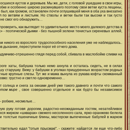
осшихся кустов и деревьев. Мы же, дети, с головой ушедшие в свои игры,
обке и особенно широко раскинувшего поэтому свои ветки куста лещины,
я был, как громом, остановлен почти оглушившей меня в оба уха внезапно
 по ветвям и листьям. Но стволы и ветки были так высоки и так густо
и не смог его обнаружить…
проверить, как выглядит то удивительное место моего далекого детства в
х» - поэтической дымки - без пышной зелени тенистых сиреневых аллей,
там никого из взрослого трудоспособного населения уже не наблюдалось..
ив дыхание, переступили порог её отчего дома.
задумчиво-отрешенно глядя перед собой, сбивала в маслобойке сливки на
ге хаты, бабушка только немо ахнула и осталась сидеть, не в силах
шу старушку. Вижу: у бабушки в уголках прищуренных возрастом родных
ные крупные слезы. Тут же и мама вынула из рукава кофты скомканный
ловко: грустно и светло одновременно…
т солнца и снега за окнами дней уже такого давнего и почти что самого
этом мире
, свое совершенно отдельное и как будто бы независимое
, - робкие, несмелые…
рую руку готовя дорогим, радостно-неожиданным гостям, незатейливое
ихся жирком «шкварак» свежего несоленного сала, ярко-оранжево белела
е и толстые пшеничные блины, мастерски выпеченные бабулей в жарком
ствительно едал "гэтыя прысмакі", - скажите: найдется ли еще что-либо