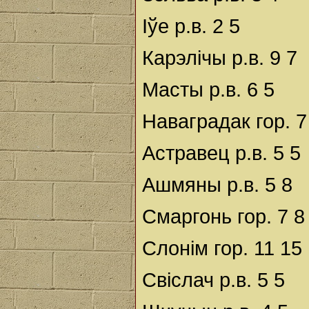
Іўе р.в. 2 5
Карэлічы р.в. 9 7
Масты р.в. 6 5
Наваградак гор. 7
Астравец р.в. 5 5
Ашмяны р.в. 5 8
Смаргонь гор. 7 8
Слонім гор. 11 15
Свіслач р.в. 5 5