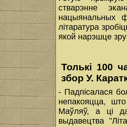
стварэнне эка
нацыянальных ф
літаратура зробіц
якой нарэшце зру
Толькі 100 ч
збор У. Карат
- Падпісалася бо
непакояцца, што
Маўляў, а ці д
выдавецтва "Літа