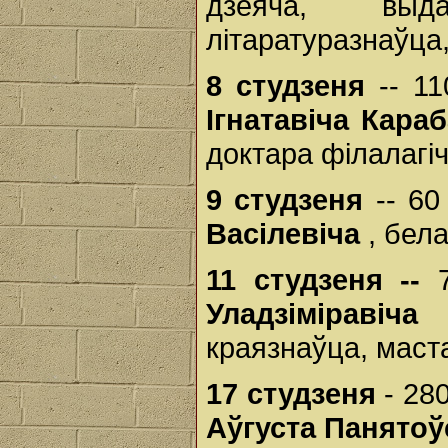
дзеяча, выда
літаратуразнаўца,
8 студзеня
-- 1
Ігнатавіча Кара
доктара філалагі
9 студзеня
-- 6
Васілевіча
, бел
11 студзеня --
Уладзіміра
краязнаўца, маста
17 студзеня
- 28
Аўгуста Панятоў