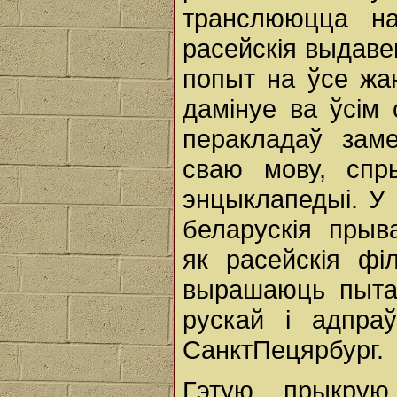
транслююцца на
расейскія выдаве
попыт на ўсе жа
дамінуе ва ўсім
перакладаў зам
сваю мову, спр
энцыклапедыі. У 
беларускія прыв
як расейскія філ
вырашаюць пытан
рускай і адпра
СанктПецярбург.
Гэтую прыкрую