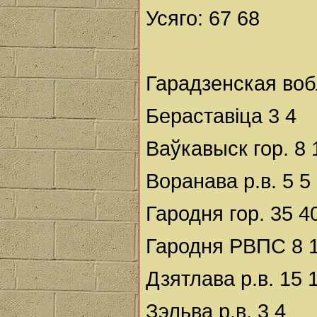
Усяго: 67 68
Гарадзенская воб
Бераставіца 3 4
Ваўкавыск гор. 8 
Воранава р.в. 5 5
Гародня гор. 35 4
Гародня РВПС 8 
Дзятлава р.в. 15 
Зэльва р.в. 3 4