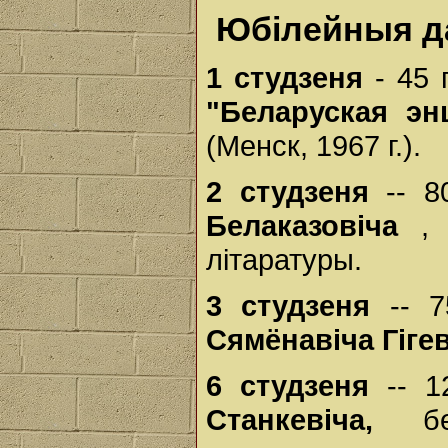
Юбілейныя да
1 студзеня
- 45
"Беларуская эн
(Менск, 1967 г.).
2 студзеня
-- 
Белаказовіча
,
літаратуры.
3 студзеня
-- 
Сямёнавіча Гіге
6 студзеня
-- 
Станкевіча,
б