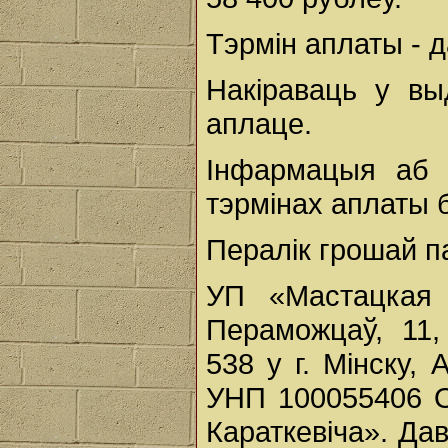
Тэрмін аплаты - д
Накіраваць у вы
аплаце.
Інфармацыя аб 
тэрмінах аплаты 
Пералік грошай па
УП «Мастацкая л
Пераможцаў, 11
538 у г. Мінску,
УНП 100055406 О
Караткевіча». Дав