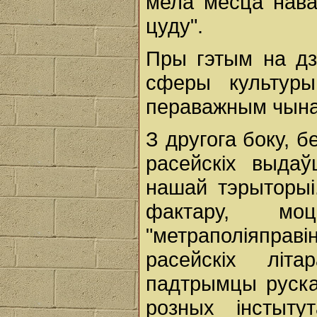
мела месца нава
цуду".
Пры гэтым на дз
сферы культуры
пераважным чына
З другога боку, 
расейскіх выдаў
нашай тэрыторыі
фактару, мо
"метраполіяправ
расейскіх літа
падтрымцы рускай
розных інстыту