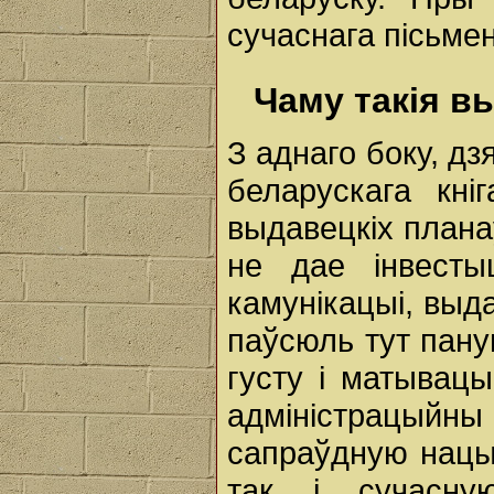
сучаснага пісьмен
Чаму такія вы
З аднаго боку, д
беларускага кні
выдавецкіх планаў
не дае інвесты
камунікацыі, выд
паўсюль тут пану
густу і матывацы
адміністрацыйн
сапраўдную нацыя
так і сучасну