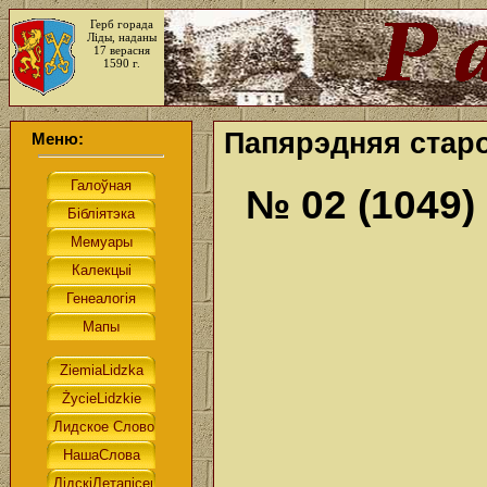
Герб горада
Ліды, наданы
17 верасня
1590 г.
Папярэдняя старо
Меню:
№ 02 (1049)