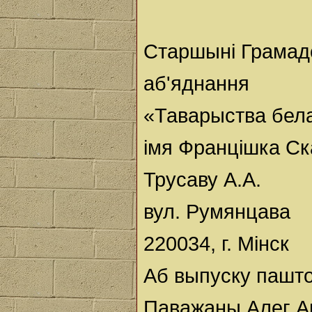
Старшыні Грамад
аб'яднання
«Таварыства бел
імя Францішка С
Трусаву А.А.
вул. Румянцава
220034, г. Мінск
Аб выпуску пашто
Паважаны Алег Ан