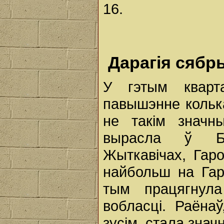
16.
Дарагія сябр
У гэтым кварт
павышэнне колька
не такім значн
вырасла ў Бар
Жыткавічах, Гар
найбольш на Гар
тым працягнула
вобласці. Раёна
зусім, стала знач