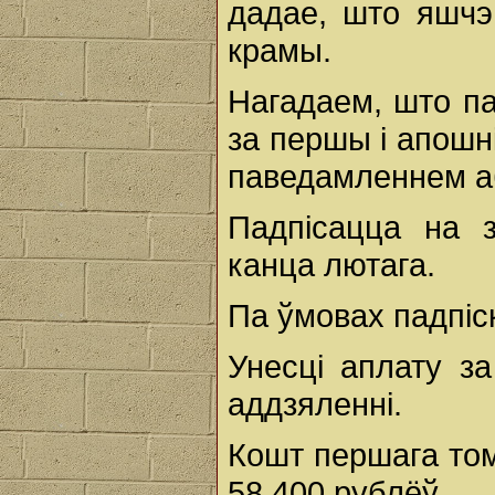
дадае, што яшчэ 
крамы.
Нагадаем, што па
за першы і апошні
паведамленнем а
Падпісацца на 
канца лютага.
Па ўмовах падпіск
Унесці аплату з
аддзяленні.
Кошт першага тома
58 400 рублёў.