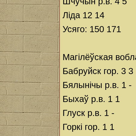
Шчучын р.в. 4 5
Ліда 12 14
Усяго: 150 171
Магілёўская вобл
Бабруйск гор. 3 3
Бялынічы р.в. 1 -
Быхаў р.в. 1 1
Глуск р.в. 1 -
Горкі гор. 1 1