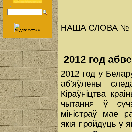
НАША СЛОВА № 2 (
2012 год абве
2012 год у Бела
аб'яўлены след
Кіраўніцтва краі
чытання ў суч
міністраў мае р
якія пройдуць у 