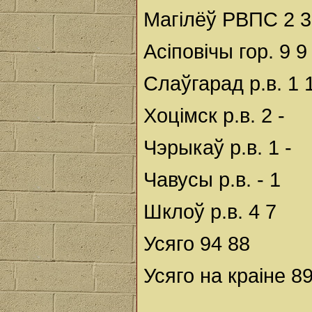
Магілёў РВПС 2 3
Асіповічы гор. 9 9
Слаўгарад р.в. 1 
Хоцімск р.в. 2 -
Чэрыкаў р.в. 1 -
Чавусы р.в. - 1
Шклоў р.в. 4 7
Усяго 94 88
Усяго на краіне 8