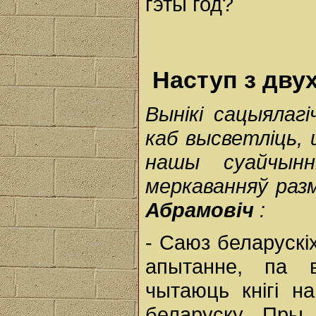
гэты год?
Наступ з дву
Вынікі сацыялаг
каб высветліць, 
нашы суайчынні
меркаванняў разм
Абрамовіч
:
- Саюз беларускі
апытанне, па в
чытаюць кнігі н
беларуску. Пры