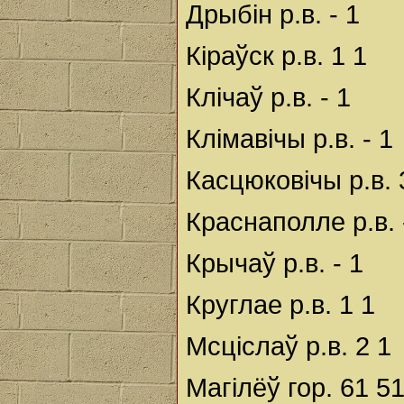
Дрыбін р.в. - 1
Кіраўск р.в. 1 1
Клічаў р.в. - 1
Клімавічы р.в. - 1
Касцюковічы р.в. 
Краснаполле р.в. 
Крычаў р.в. - 1
Круглае р.в. 1 1
Мсціслаў р.в. 2 1
Магілёў гор. 61 5