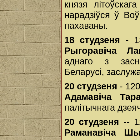
князя літоўскага
нарадзіўся ў Во
пахаваны.
18 студзеня
- 
Рыгоравіча Л
аднаго з засна
Беларусі, заслуж
20 студзеня
- 12
Адамавіча Тар
палітычнага дзеяч
20 студзеня
-- 
Раманавіча 