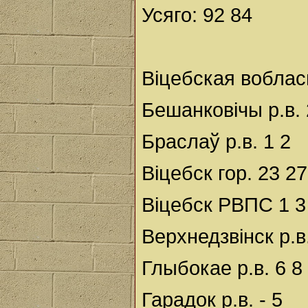
Усяго: 92 84
Віцебская воблас
Бешанковічы р.в. 
Браслаў р.в. 1 2
Віцебск гор. 23 27
Віцебск РВПС 1 3
Верхнедзвінск р.в.
Глыбокае р.в. 6 8
Гарадок р.в. - 5