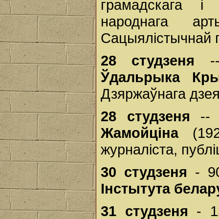
грамадскага і 
народнага а
Сацыялістычнай 
28 студзеня
-
Ўдальрыка Кр
Дзяржаўнага дзеяч
28 студзеня
--
Жамойціна
(19
журналіста, публі
30 студзеня
- 9
Інстытута бела
31 студзеня
- 