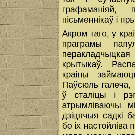
графаманіяй, 
пісьменнікаў і п
Акром таго, у кр
праграмы папу
перакладчыцкая
крытыкаў. Расп
краіны займаюц
Паўсюль галеча, 
ў сталіцы і рэ
атрымліваючы м
дзіцячыя садкі б
бо іх настойліва 