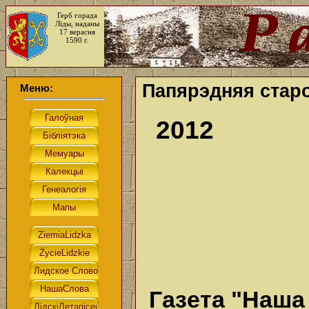
Герб горада
Ліды, наданы
17 верасня
1590 г.
Папярэдняя стар
Меню:
2012
Газета "Наша 