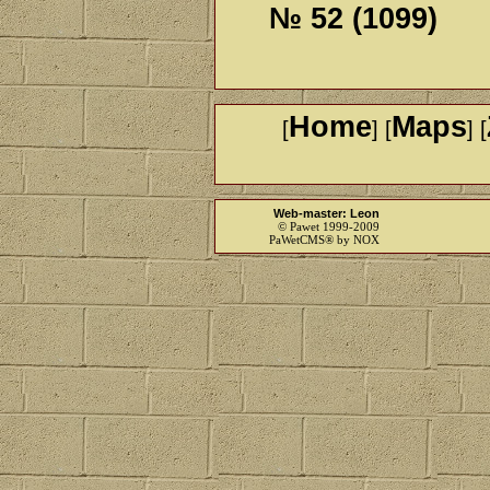
№ 52 (1099)
Home
Maps
[
] [
] [
Web-master: Leon
© Pawet 1999-2009
PaWetCMS® by NOX