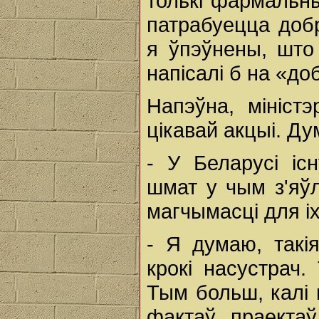
толькі фармальны
патрабуецца доб
я ўпэўнены, што 
напісалі б на «до
Напэўна, мініст
цікавай акцыі. Ду
- У Беларусі іс
шмат у чым з'яў
магчымасці для і
- Я думаю, такі
крокі насустрач.
Тым больш, калі 
фактаў, праекта