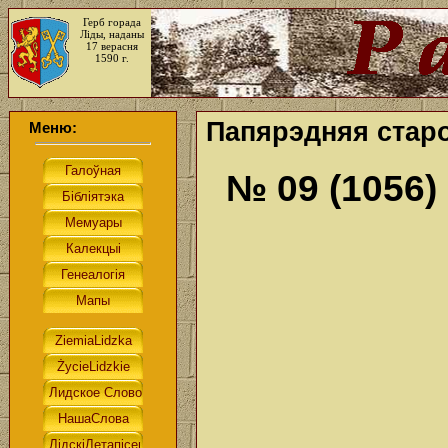
Герб горада
Ліды, наданы
17 верасня
1590 г.
Папярэдняя старо
Меню:
№ 09 (1056)