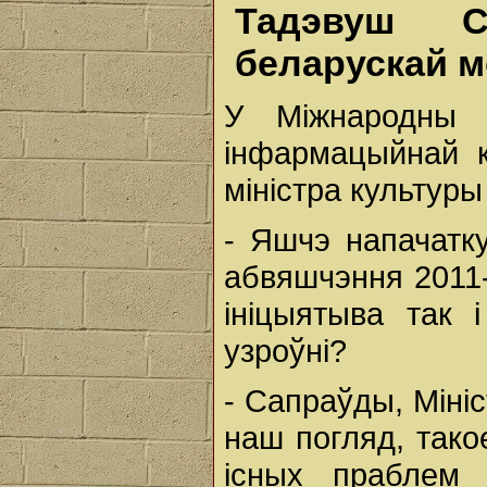
Тадэвуш С
беларускай м
У Міжнародны 
інфармацыйнай к
міністра культур
- Яшчэ напачатк
абвяшчэння 2011-
ініцыятыва так
узроўні?
- Сапраўды, Мініс
наш погляд, тако
існых праблем