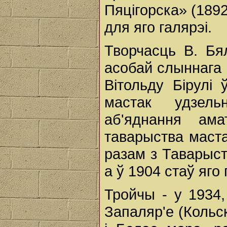
Пяцігорска» (18
для яго галярэі.
Творчасць В. Бя
асобай слыннага 
Вітольду Бірулі
мастак удзель
аб'яднання ама
таварыства маста
разам з Таварыст
а ў 1904 стаў яг
Тройчы - у 1934,
Запаляр'е (Кольс