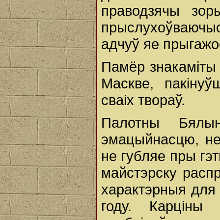
праводзячы зор
прыслухоўваючы
адчуў яе прыгажо
Памёр знакаміты 
Маскве, пакіну
сваіх твораў.
Палотны Бялыні
эмацыйнасцю, не
не губляе пры гэ
майстэрску расп
характэрныя для 
году. Карціны