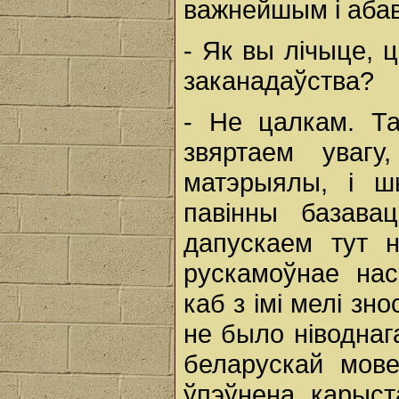
важнейшым і аба
- Як вы лічыце, 
заканадаўства?
- Не цалкам. Т
звяртаем увагу
матэрыялы, і ш
павінны базав
дапускаем тут н
рускамоўнае нас
каб з імі мелі зн
не было ніводнаг
беларускай мове
ўпэўнена карыст