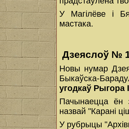
прадстаўлена тво
У Магілёве і Б
мастака.
Дзеяслоў № 1
Новы нумар Дзея
Быкаўска-Барадул
угодкаў Рыгора І
Пачынаецца ён 
назвай "Карані ці
У рубрыцы "Архів