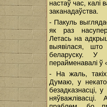
настаў час, калі 
заканадаўства.
- Пакуль выгляд
як раз насупер
Летась на адкрыц
выявілася, шт
беларуску. У 
перайменавалі ў 
- На жаль, такі
Думаю, у некат
безадказнасці, у
няўважлівасці.
праблем, бо п