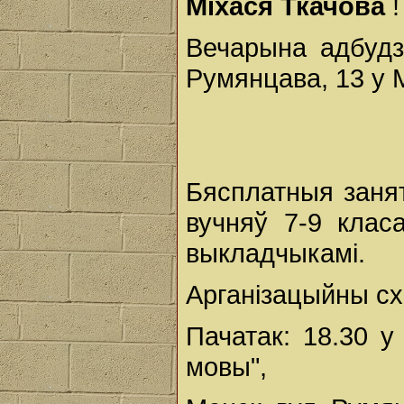
Міхася Ткачова
!
Вечарына адбудз
Румянцава, 13 у М
Бясплатныя занят
вучняў 7-9 клас
выкладчыкамі.
Арганізацыйны схо
Пачатак: 18.30 у
мовы",