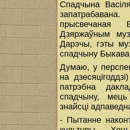
Спадчына Васіл
запатрабаван
прысвечаная 
Дзяржаўным музе
Дарэчы, гэты му
спадчыну Быкава
Думаю, у перспек
на дзесяцігоддзі
патрэбна дакл
спадчыну, мець
знайсці адпаведн
- Пытанне након
культуры. Хо