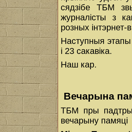
сядзібе ТБМ зв
журналісты з ка
розных інтэрнет-
Наступныя этапы 
і 23 сакавіка.
Наш кар.
Вечарына пам
ТБМ пры падтрым
вечарыну памяці