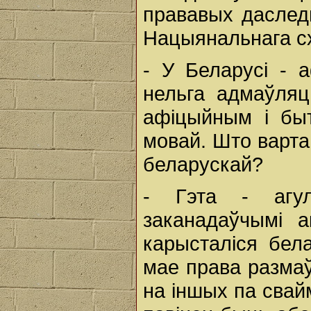
прававых даследв
Нацыянальнага с
- У Беларусі - 
нельга адмаўляц
афіцыйным і бы
мовай. Што варта 
беларускай?
- Гэта - агул
заканадаўчымі а
карысталіся бел
мае права размаў
на іншых па свай