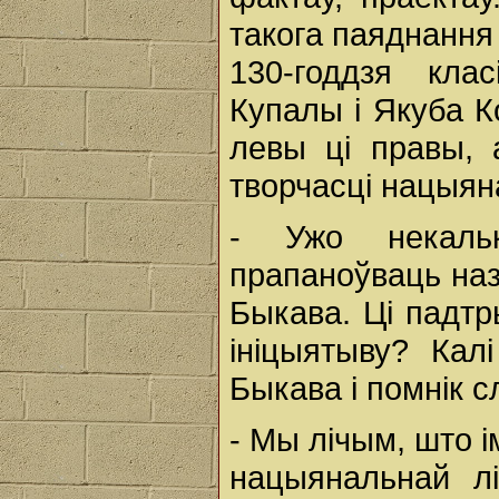
такога паяднання
130-годдзя кла
Купалы і Якуба К
левы ці правы,
творчасці нацыян
- Ужо некальк
прапаноўваць назв
Быкава. Ці падтр
ініцыятыву? Кал
Быкава і помнік с
- Мы лічым, што і
нацыянальнай лі