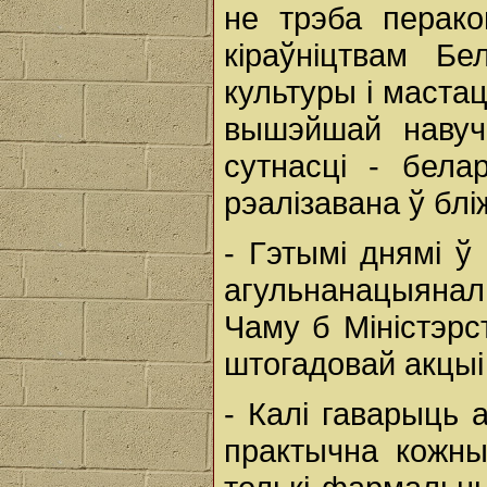
не трэба перако
кіраўніцтвам Бе
культуры і мастац
вышэйшай навуч
сутнасці - бела
рэалізавана ў бл
- Гэтымі днямі ў
агульнанацыянал
Чаму б Міністэрс
штогадовай акцыі 
- Калі гаварыць 
практычна кожны