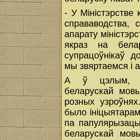
- У Міністэрстве
справаводства, 
апарату міністэр
якраз на бела
супрацоўнікаў д
мы звяртаемся і 
А ў цэлым, б
беларускай мовы
розных узроўнях
было ініцыятара
па папулярызацы
беларускай мовы