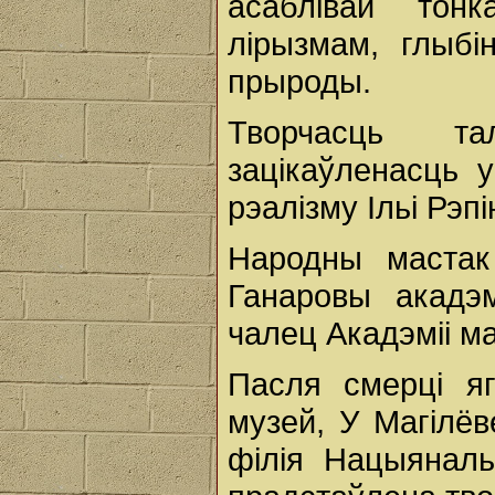
асаблівай тон
лірызмам, глыб
прыроды.
Творчасць та
зацікаўленасць у
рэалізму Ільі Рэпі
Народны мастак
Ганаровы акадэ
чалец Акадэміі м
Пасля смерці яг
музей, У Магілёв
філія Нацыянал