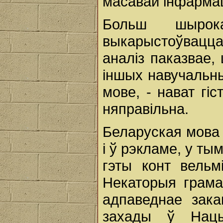
масавай інфарма
Больш шырок
выкарыстоўвацца
аналіз паказвае,
іншых навучальн
мове, - нават гі
няправільна.
Беларуская мова
і ў рэкламе, у ты
гэты конт вельм
Некаторыя грама
адпаведнае зака
захады ў Нацы