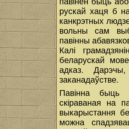
павінен быць або
рускай хаця б н
канкрэтных людзе
вольны сам выб
павінны абавязко
Калі грамадзян
беларускай мове
адказ. Дарэчы
заканадаўстве.
Павінна быць п
скіраваная на 
выкарыстання бе
можна спадзява