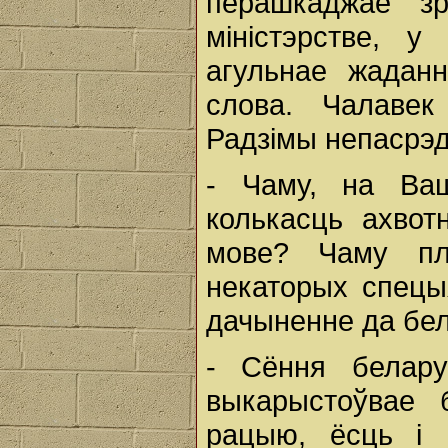
перашкаджае з
міністэрстве, у
агульнае жадан
слова. Чалавек
Радзімы непасрэд
- Чаму, на Ваш
колькасць ахвот
мове? Чаму пл
некаторых спецы
дачыненне да бел
- Сёння белару
выкарыстоўвае 
рацыю, ёсць і 