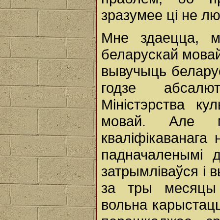
зразумее ці не л
Мне здаецца, 
беларускай мовай
вывучыць беларус
годзе абсалю
Міністэрства ку
мовай. Але м
кваліфікаванага н
падначаленымі 
затрымліваўся і 
за тры месяцы 
вольна карыстацц