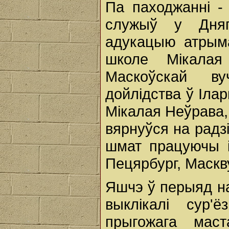
Па паходжанні -
служыў у Дняп
адукацыю атрыма
школе Мікалая
Маскоўскай ву
дойлідства ў Іла
Мікалая Неўрава,
вярнуўся на радз
шмат працуючы 
Пецярбург, Маскв
Яшчэ ў перыяд нав
выклікалі сур'
прыгожага маст