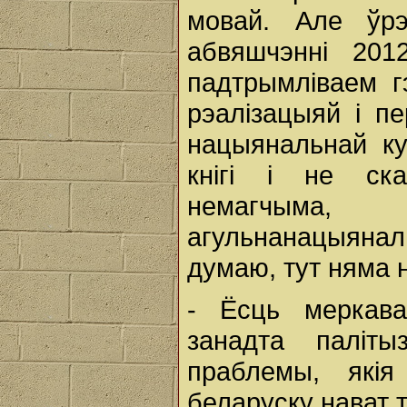
мовай. Але ўр
абвяшчэнні 201
падтрымліваем г
рэалізацыяй і пе
нацыянальнай ку
кнігі і не ск
немагчыма,
агульнанацыянал
думаю, тут няма н
- Ёсць меркав
занадта паліты
праблемы, які
беларуску нават т