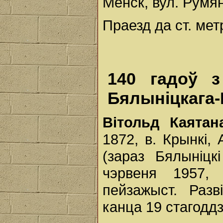
Менск, вул. Румян
Праезд да ст. ме
140 гадоў з
Бялыніцкага-
Вітольд Каятан
1872, в. Крынкі,
(зараз Бялыніцк
чэрвеня 1957, 
пейзажыст. Раз
канца 19 стагоддз