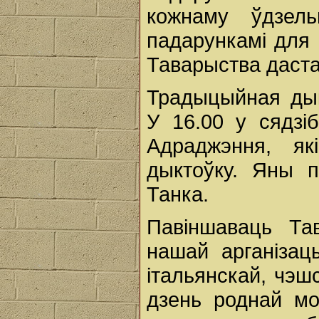
кожнаму ўдзель
падарункамі для 
Таварыства даста
Традыцыйная дык
У 16.00 у сядзі
Адраджэння, я
дыктоўку. Яны п
Танка.
Павіншаваць Та
нашай арганізац
італьянскай, чэш
дзень роднай мо