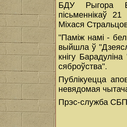
БДУ Рыгора Б
пісьменнікаў 21
Міхася Стральцов
"Паміж намі - бел
выйшла ў "Дзеясл
кнігу Барадуліна "
сяброўства".
Публікуецца апо
невядомая чытача
Прэс-служба СБП