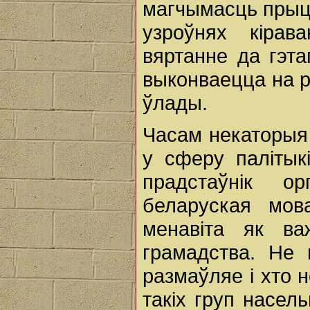
магчымасць прыц
узроўнях кірав
вяртанне да гэта
выконваецца на ро
ўлады.
Часам некаторыя
у сферу палітыкі
прадстаўнік о
беларуская мов
менавіта як ва
грамадства. Не 
размаўляе і хто 
такіх груп насел