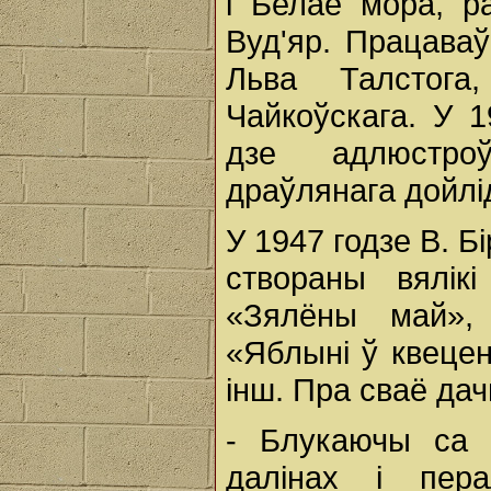
і Белае мора, р
Вуд'яр. Працаваў
Льва Талстога
Чайкоўскага. У 1
дзе адлюстроў
драўлянага дойлід
У 1947 годзе В. Б
створаны вялік
«Зялёны май», 
«Яблыні ў квецен
інш. Пра сваё дач
- Блукаючы са 
далінах і пера