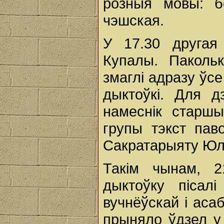
розныя мовы: бе
чэшская.
У 17.30 другая
Купалы. Паколь
змаглі адразу ўс
дыктоўкі. Для 
намеснік старш
групы тэкст пав
Сакратарыяту Юля
Такім чынам, 2
дыктоўку піса
вучнёўскай і асаб
прыняло ўдзел у