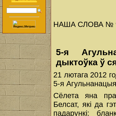
НАША СЛОВА № 9 (
5-я Агульн
дыктоўка ў с
21 лютага 2012 г
5-я Агульнанацыя
Сёлета яна пра
Белсат, які да г
падарункі: блан