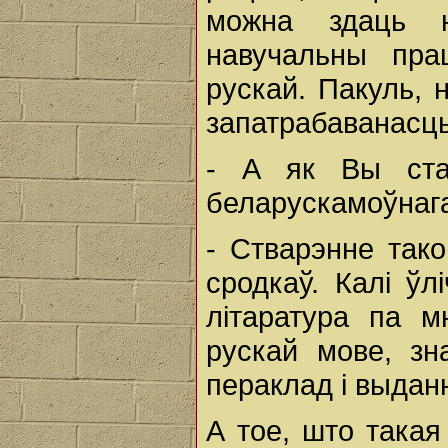
можна здаць 
навучальны пра
рускай. Пакуль, 
запатрабаванасц
- А як Вы став
беларускамоўнаг
- Стварэнне так
сродкаў. Калі ўл
літаратура па м
рускай мове, зн
пераклад і выдан
А тое, што такая 