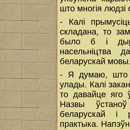
што многія людзі 
- Калі прымусі
складана, то за
было б і дыр
насельніцтва 
беларускай мовы.
- Я думаю, што 
улады. Калі зака
то давайце яго 
Назвы ўстано
беларускай і 
практыка. Напэўн