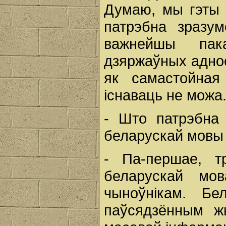
Думаю, мы гэты 
патрэбна зразу
важнейшы пака
дзяржаўных аднос
як самастойная
існаваць не можа.
- Што патрэбна 
беларускай мовы
- Па-першае, т
беларускай мо
чыноўнікам. Бе
паўсядзённым ж