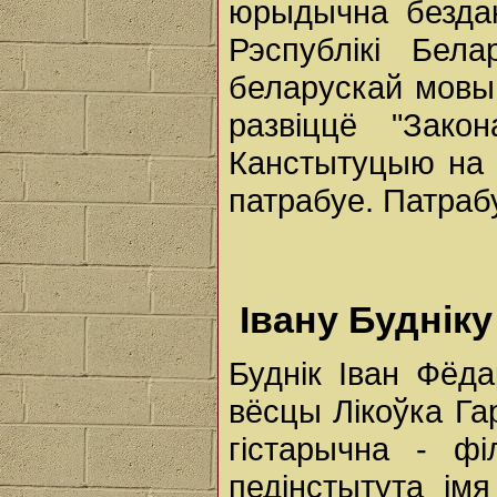
юрыдычна безда
Рэспублікі Бел
беларускай мовы
развіццё "Зако
Канстытуцыю на 
патрабуе. Патрабу
Івану Будніку 
Буднік Іван Фёда
вёсцы Лікоўка Га
гістарычна - фі
педінстытута ім