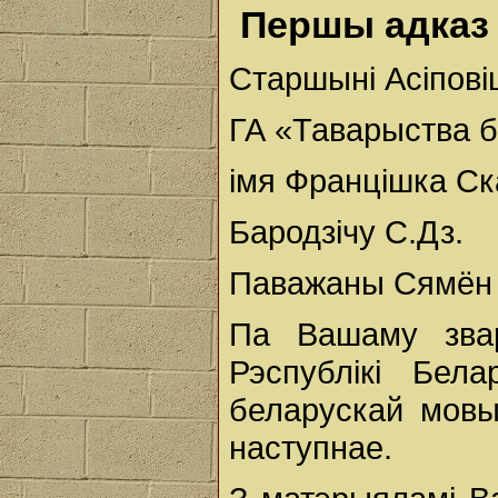
Першы адказ 
Старшыні Асіпові
ГА «Таварыства 
імя Францішка С
Бародзічу С.Дз.
Паважаны Сямён 
Па Вашаму звар
Рэспублікі Бел
беларускай мовы
наступнае.