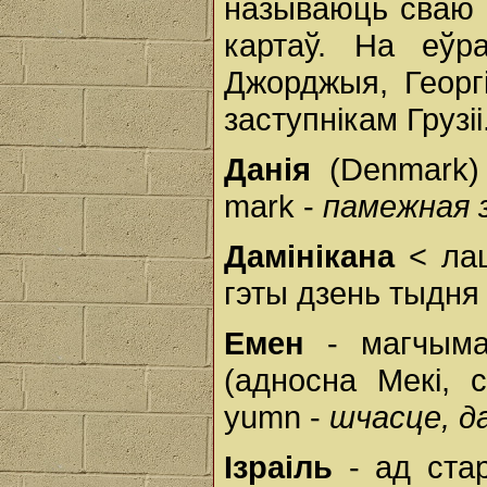
называюць сваю 
картаў. На еўр
Джорджыя, Георгі
заступнікам Грузіі
Данія
(Denmark)
mark -
памежная 
Дамінікана
< ла
гэты дзень тыдня 
Емен
- магчым
(адносна Мекі, 
yumn -
шчасце, д
Ізраіль
- ад ста