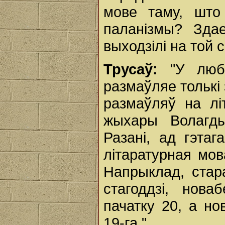
мове таму, што
паланізмы? Зда
выходзілі на той с
Трусаў:
"У люб
размаўляе толькі 
размаўляў на лі
жыхары Волагд
Разані, ад гэта
літаратурная мов
Напрыклад, стар
стагоддзі, нов
пачатку 20, а но
19-га."