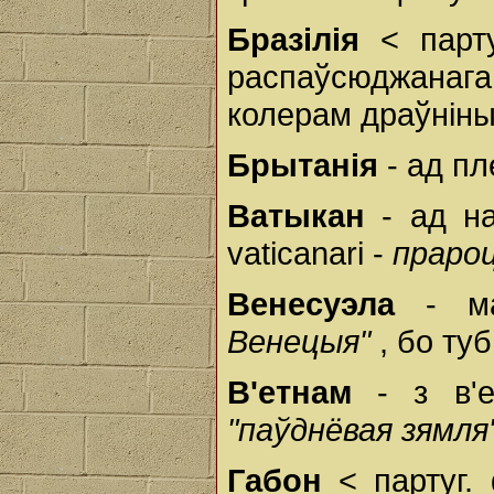
Бразілія
< парту
распаўсюджанаг
колерам драўніны
Брытанія
- ад п
Ватыкан
- ад н
vaticanari -
праро
Венесуэла
- м
Венецыя"
, бо ту
В'етнам
- з в'
"паўднёвая зямля
Габон
< партуг.