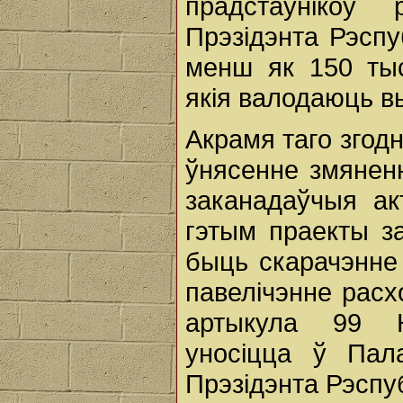
прадстаўнікоў
Прэзідэнта Рэспу
менш як 150 тыс
якія валодаюць 
Акрамя таго згод
ўнясенне змянен
заканадаўчыя ак
гэтым праекты з
быць скарачэнне
павелічэнне расх
артыкула 99 К
уносіцца ў Пала
Прэзідэнта Рэспуб