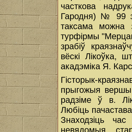
часткова надрук
Гародня) № 99 
таксама можна з
турфірмы "Мерцана
зрабіў краязнаў
вёскі Лікоўка, 
акадэміка Я. Карс
Гісторык-краяз
прыгожыя вершы 
радзіме ў в. Лі
Любіць пачастава
Знаходзіць ча
невядомыя ста