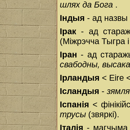
шлях да Бога
.
Індыя
- ад назвы 
Ірак
- ад стара
(Міжрэчча Тыгра і
Іран
- ад стараж
свабодны, высак
Ірландыя
< Eire 
Ісландыя
-
зямля
Іспанія
< фінікій
трусы
(звяркі).
Італія
- магчыма 