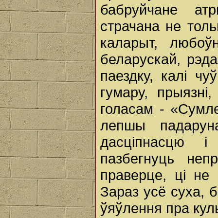
бабруйчане ат
страчана не толь
каларыт, любоў
беларускай, рэд
паездку, калі чу
гумару, прыязн
голасам - «Сумл
лепшы падарун
дасціпнасцю і
пазбегнуць неп
праверце, ці не
Зараз усё суха, б
ўяўлення пра кул