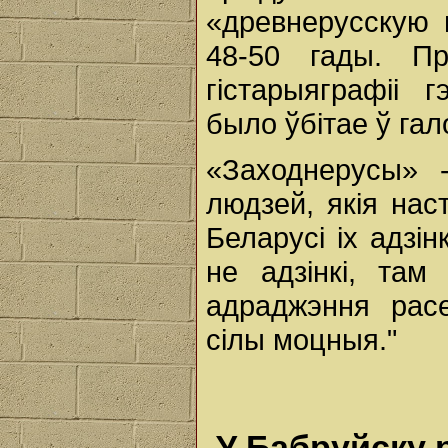
«древнерусскую н
48-50 гады. П
гістарыяграфіі 
было ўбітае ў га
«Заходнерусы» -
людзей, якія нас
Беларусі іх адзін
не адзінкі, та
адраджэння расе
сілы моцныя."
У Бабруйску 