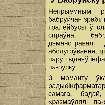
Непрыемным р
бабруйчан зрабіл
тралейбусы ў сл
спраўна, бабр
дэманстравалі
абслугоўвання, ц
пару тыдняў інф
па-руску.
З моманту ўка
радыёінфарматар
самага, бадай,
«размаўлялі па-