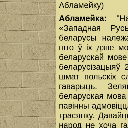
Абламейку)
Абламейка:
"Н
«Западная Русь
беларусы належа
што ў іх дзве мо
беларускай мове
беларусізацыяў 2
шмат польскіх с
гаварыць. Зеля
беларуская мова 
павінны адмовіцц
трасянку. Давайц
народ не хоча г