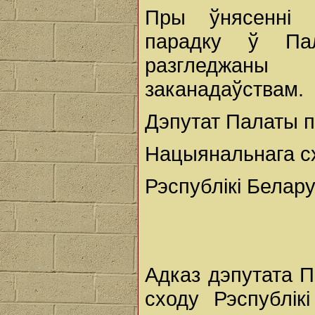
Пры ўнясенні 
парадку ў Пал
разгледжаны
заканадаўствам.
Дэпутат Палаты п
Нацыянальнага с
Рэспублікі Белару
Адказ дэпутата 
сходу Рэспублік