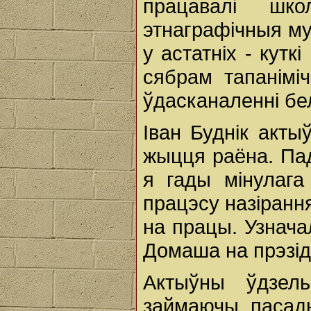
працавалі шко
этнаграфічныя муз
у астатніх - кутк
сябрам тапаніміч
ўдасканаленні бе
Іван Буднік акты
жыцця раёна. Пад
я гады мінулага
працэсу назіранн
на працы. Узнач
Домаша на прэзід
Актыўны ўдзел
займаючы пасады