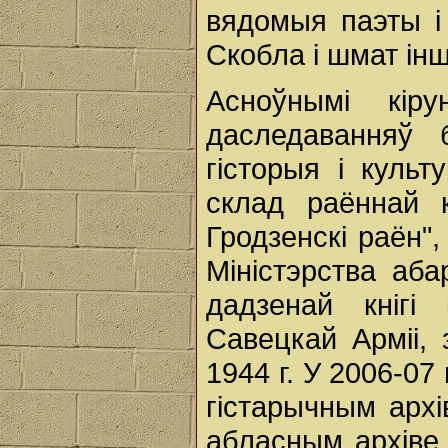
вядомыя паэты і п
Скобла і шмат ін
Асноўнымі кіру
даследаванняў 
гісторыя і куль
склад раённай к
Гродзенскі раён",
Міністэрства аб
дадзенай кнігі
Савецкай Арміі,
1944 г. У 2006-0
гістарычным архі
абласным архіве