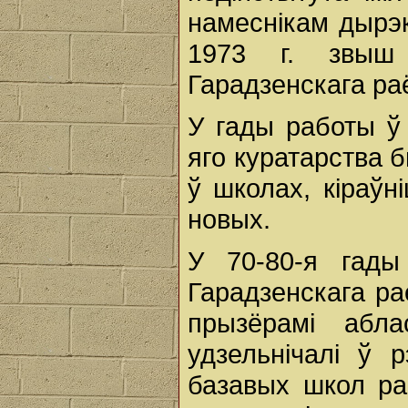
намеснікам дырэ
1973 г. звыш 
Гарадзенскага ра
У гады работы ў
яго куратарства 
ў школах, кіраўн
новых.
У 70-80-я гад
Гарадзенскага ра
прызёрамі абла
удзельнічалі ў р
базавых школ ра