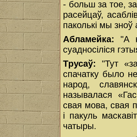
- больш за тое, з
расейцаў, асаблі
паколькі мы зноў 
Абламейка:
"А 
суадносіліся гэты
Трусаў:
"Тут «з
спачатку было не
народ, славянс
называлася «Гас
свая мова, свая 
і пакуль маскаві
чатыры.