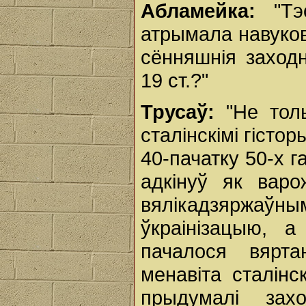
Абламейка:
"Т
атрымала навуков
сённяшнія заход
19 ст.?"
Трусаў:
"Не тол
сталінскімі гістор
40-пачатку 50-х г
адкінуў як варо
вялікадзяржаўным
ўкраінізацыю, 
пачалося вярта
менавіта сталінс
прыдумалі зах