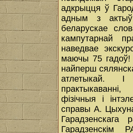
адкрыцця ў Гарод
адным з актыў
беларускае сло
кампутарнай пр
наведвае экскурс
маючы 75 гадоў! 
найперш сялянска
атлетыкай. І
практыкаванні
фізічныя і інтэл
справы А. Цыхун
Гарадзенскага 
Гарадзенскім 