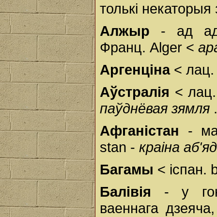
толькі некаторыя 
Алжыр
- ад ад
Франц. Alger <
ар
Аргенціна
< лац.
Аўстралія
< лац.
паўднёвая зямля
Афганістан
- м
stan -
краіна аб'
Багамы
< іспан. 
Балівія
- у го
ваеннага дзеяча,