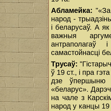
Абламейка:
"«За
народ - трыадзіны
і беларусаў. А як
важныя аргуме
антраполагаў і
самастойнасці бе
Трусаў:
"Гістары
ў 19 ст., і пра гэ
дзе ўпершыню 
«беларус». Дарэ
на чале з Карскі
народ у канцы 19 с