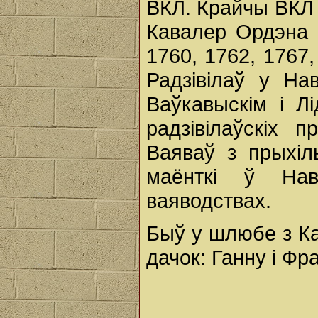
ВКЛ. Крайчы ВКЛ з
Кавалер Ордэна 
1760, 1762, 1767,
Радзівілаў у Нав
Ваўкавыскім і Л
радзівілаўскіх 
Ваяваў з прыхіл
маёнткі ў Нава
ваяводствах.
Быў у шлюбе з К
дачок: Ганну і Фр