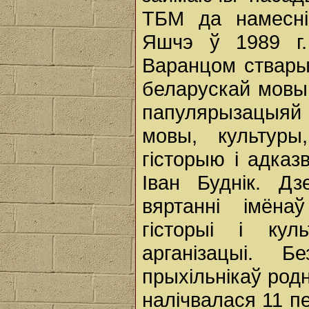
ТБМ да намесні
Яшчэ ў 1989 г.
Варанцом ствары
беларускай мовы,
папулярызацыяй 
мовы, культуры
гісторыю і адказ
Іван Буднік. Д
вяртанні імёна
гісторыі і ку
арганізацыі.
прыхільнікаў род
налічвалася 11 