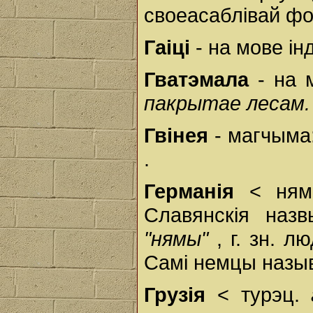
своеасаблівай фо
Гаіці
- на мове ін
Гватэмала
- на 
пакрытае лесам.
Гвінея
- магчыма
.
Германія
< ня
Славянскія наз
"нямы"
, г. зн. л
Самі немцы назыв
Грузія
< турэц.