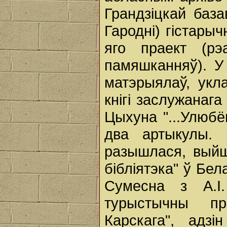
Грандзіцкай баз
Гародні) гістары
яго праект (рэ
памяшканняў). У
матэрыялаў, укл
кнігі заслужанага
Цыхуна "...Улюбё
два артыкулы. 
разышлася, выйш
бібліятэка" ў Бел
Сумесна з А.І
турыстычны пр
Карскага", адз