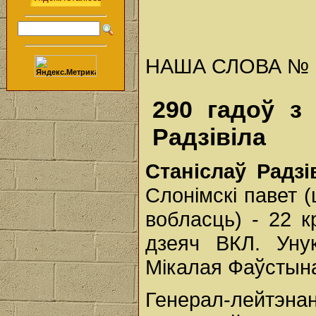
НАША СЛОВА № 18 
290 гадоў з
Радзівіла
Станіслаў Радз
Слонімскі павет 
вобласць) - 22 к
дзеяч ВКЛ. Унук
Мікалая Фаўстына
Генерал-лейтэна