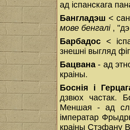
ад іспанскага пан
Бангладэш
< сан
мове бенгалі
, "д
Барбадос
< ісп
знешні выгляд фіг
Бацвана
- ад эт
краіны.
Боснія і Герца
дзвюх частак. Б
Меншая - ад сло
імператар Фрыдр
краіны Стэфану В