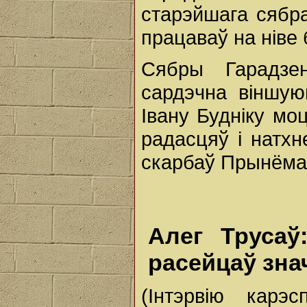
старэйшага сябра
працаваў на ніве
Сябры Гарадзе
сардэчна віншую
Івану Будніку мо
радасцяў і натх
скарбаў Прынёма
Алег Трусаў
расейцаў зна
(Інтэрвію карэ