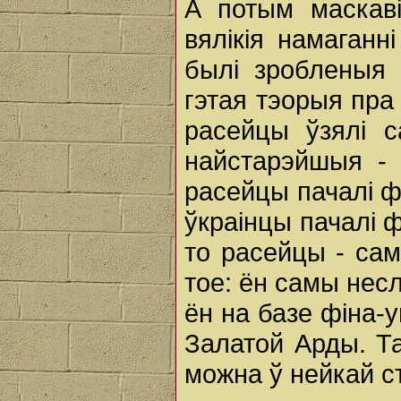
А потым маскаві
вялікія намаганн
былі зробленыя 
гэтая тэорыя пра
расейцы ўзялі с
найстарэйшыя - 
расейцы пачалі фа
ўкраінцы пачалі 
то расейцы - са
тое: ён самы несл
ён на базе фіна-у
Залатой Арды. Та
можна ў нейкай с