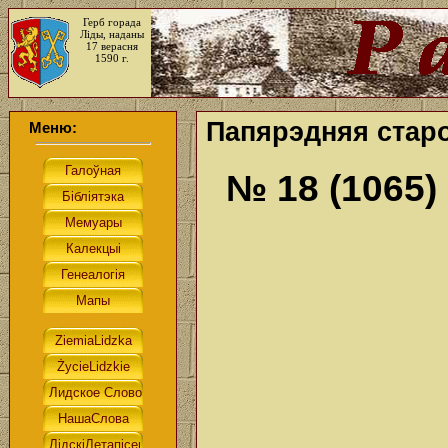
Герб горада
Ліды, наданы
17 верасня
1590 г.
Папярэдняя старо
Меню:
№ 18 (1065)