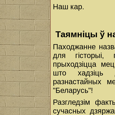
Наш кар.
Таямніцы ў н
Паходжанне назва
для гісторыі, 
прыходзіцца мец
што хадзіць 
разнастайных ме
"Беларусь"!
Разгледзім факт
сучасных дзяржа