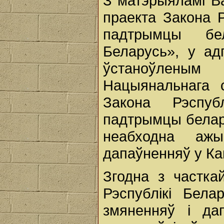
З матэрыяламі В
праекта Закона 
падтрымцы бе
Беларусь», у ад
ўстаноўленым 
Нацыянальнага с
Закона Рэспуб
падтрымцы белар
неабходна ажы
дапаўненняў у Ка
Згодна з частка
Рэспублікі Бела
змяненняў і да